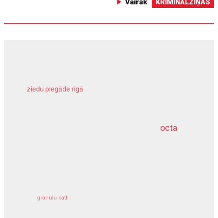
Vairāk
KRIMINĀLZIŅAS
ziedu piegāde rīgā
meliorācijas darbi
octa
dziļurbums
kravu apdrošināšana
granulu katli
siltumsūknis