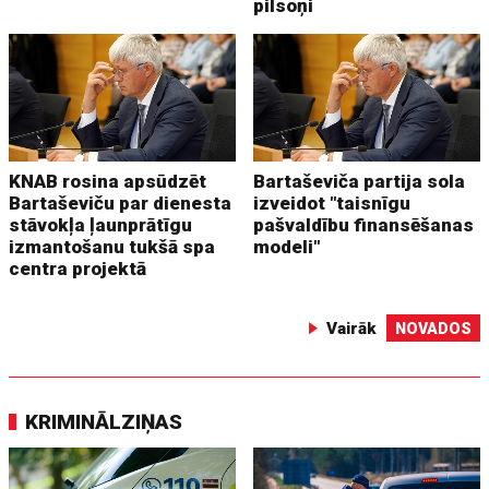
pilsoņi
KNAB rosina apsūdzēt
Bartaševiča partija sola
Bartaševiču par dienesta
izveidot "taisnīgu
stāvokļa ļaunprātīgu
pašvaldību finansēšanas
izmantošanu tukšā spa
modeli"
centra projektā
Vairāk
NOVADOS
KRIMINĀLZIŅAS