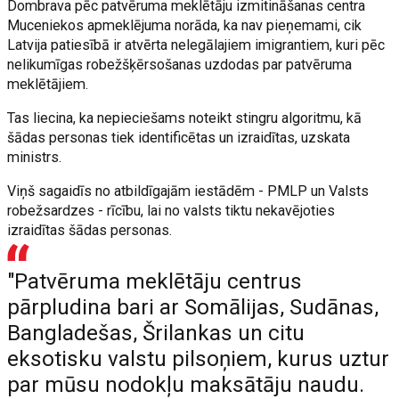
Dombrava pēc patvēruma meklētāju izmitināšanas centra
Muceniekos apmeklējuma norāda, ka nav pieņemami, cik
Latvija patiesībā ir atvērta nelegālajiem imigrantiem, kuri pēc
nelikumīgas robežšķērsošanas uzdodas par patvēruma
meklētājiem.
Tas liecina, ka nepieciešams noteikt stingru algoritmu, kā
šādas personas tiek identificētas un izraidītas, uzskata
ministrs.
Viņš sagaidīs no atbildīgajām iestādēm - PMLP un Valsts
robežsardzes - rīcību, lai no valsts tiktu nekavējoties
izraidītas šādas personas.
"Patvēruma meklētāju centrus
pārpludina bari ar Somālijas, Sudānas,
Bangladešas, Šrilankas un citu
eksotisku valstu pilsoņiem, kurus uztur
par mūsu nodokļu maksātāju naudu.