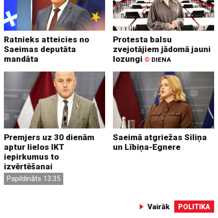
Ratnieks atteicies no
Protesta balsu
Saeimas deputāta
zvejotājiem jādomā jauni
mandāta
lozungi
©
DIENA
Premjers uz 30 dienām
Saeimā atgriežas Siliņa
aptur lielos IKT
un Lībiņa-Egnere
iepirkumus to
izvērtēšanai
Papildināts 13:35
Vairāk
POLITIKA