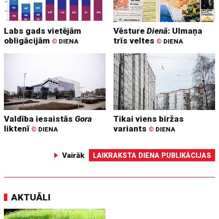
Labs gads vietējām
Vēsture
Dienā
: Ulmaņa
obligācijām
trīs veltes
©
DIENA
©
DIENA
Valdība iesaistās
Gora
Tikai viens biržas
liktenī
variants
©
DIENA
©
DIENA
Vairāk
LAIKRAKSTA DIENA PUBLIKĀCIJAS
AKTUĀLI