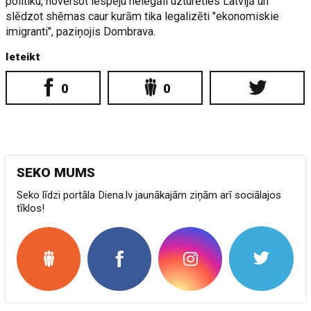
politiku, novēršot iespēju nelegāli uzturēties Latvijā un
slēdzot shēmas caur kurām tika legalizēti "ekonomiskie
imigranti", paziņojis Dombrava.
Ieteikt
0
0
SEKO MUMS
Seko līdzi portāla Diena.lv jaunākajām ziņām arī sociālajos
tīklos!