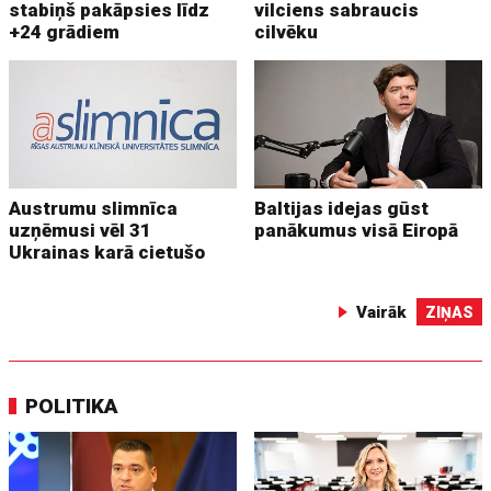
stabiņš pakāpsies līdz
vilciens sabraucis
+24 grādiem
cilvēku
Austrumu slimnīca
Baltijas idejas gūst
uzņēmusi vēl 31
panākumus visā Eiropā
Ukrainas karā cietušo
Vairāk
ZIŅAS
POLITIKA