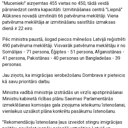
"Mucenieki" aizņemtas 455 vietas no 450, tādā veidā
pārsniedzot centra kapacitāti. Izmitināšanas centrā "Liepnā"
Alūksnes novadā izmitināti 66 patvēruma meklētāji. Viena
patvēruma meklētāja ar izmitināšanu saistītās izmaksas
dienā ir 22 eiro.
Pēc ministra paustā, šogad piecos mēnešos Latvijā reģistrēti
490 patvēruma meklētāji. Visvairāk patvēruma meklētāju ir no
Somālijas - 71 persona, Ēģiptes - 51 persona, Afganistānas -
41 persona, Pakistānas - 40 personas un Bangladešas - 39
personas.
Jau ziņots, ka imigrācijas ierobežošanu Dombrava ir pieteicis
kā savu prioritāro darbu.
Ministra vadībā ministrija izstrādās un virzīs apstiprināšanai
Ministru kabinetā rīcības plānu Saeimas Parlamentārās
izmeklēšanas komisijas gala ziņojuma ieteikumu īstenošanai,
vienlaikus uzsākot plāna konkrētu pasākumu īstenošanu.
"Rekomendāciju īstenošana ļaus izveidot stingru imigrācijas