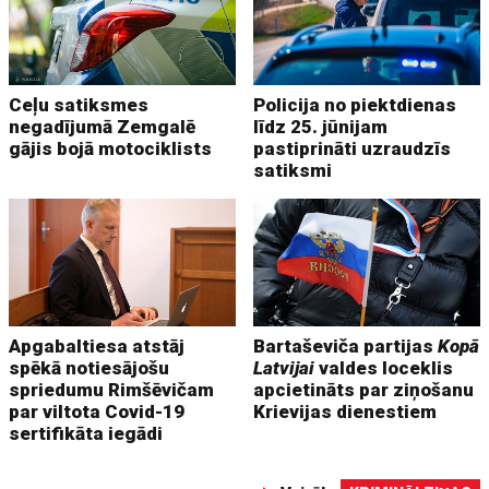
Ceļu satiksmes
Policija no piektdienas
negadījumā Zemgalē
līdz 25. jūnijam
gājis bojā motociklists
pastiprināti uzraudzīs
satiksmi
Apgabaltiesa atstāj
Bartaševiča partijas
Kopā
spēkā notiesājošu
Latvijai
valdes loceklis
spriedumu Rimšēvičam
apcietināts par ziņošanu
par viltota Covid-19
Krievijas dienestiem
sertifikāta iegādi