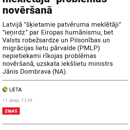
novēršanā
Latvijā "šķietamie patvēruma meklētāji"
"ieņirdz" par Eiropas humānismu, bet
Valsts robežsardze un Pilsonības un
migrācijas lietu pārvalde (PMLP)
nepietiekami rīkojas problēmas
novēršanā, uzskata iekšlietu ministrs
Jānis Dombrava (NA).
11. jūnijs, 11:39
ZIŅAS