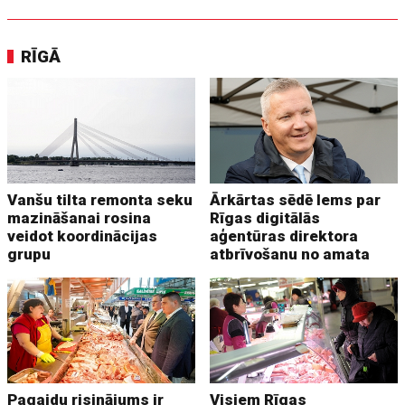
RĪGĀ
Vanšu tilta remonta seku
Ārkārtas sēdē lems par
mazināšanai rosina
Rīgas digitālās
veidot koordinācijas
aģentūras direktora
grupu
atbrīvošanu no amata
Pagaidu risinājums ir
Visiem Rīgas