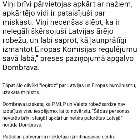
Viņi brīvi pārvietojas apkārt ar nažiem,
apkārtējo vidi ir pataisījuši par
miskasti. Viņi necenšas slēpt, ka ir
nelegāli šķērsojuši Latvijas ārējo
robežu, un labi saprot, kā ļaunprātīgi
izmantot Eiropas Komisijas regulējumu
savā labā," preses paziņojumā apgalvo
Dombrava.
Tāpat šie cilvēki "ieņirdz" par Latvijas un Eiropas humānismu,
uzskata ministrs.
Dombrava uzskata, ka PMLP un Valsts robežsardze nav
izdarījusi visu iespējamo, lai to novērstu. "Šādas personas
nevarēs brīvi staigāt apkārt un netiks paturētas Latvijā,"
norāda Dombrava.
Patlaban patvēruma meklētāju izmitināšanas centrā