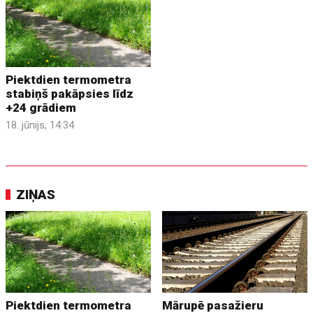
Piektdien termometra
stabiņš pakāpsies līdz
+24 grādiem
18. jūnijs, 14:34
ZIŅAS
Piektdien termometra
Mārupē pasažieru