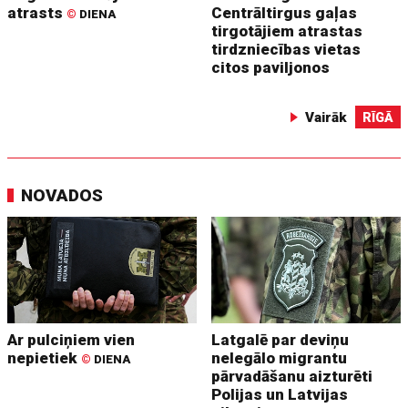
atrasts
Centrāltirgus gaļas
©
DIENA
tirgotājiem atrastas
tirdzniecības vietas
citos paviljonos
Vairāk
RĪGĀ
NOVADOS
Ar pulciņiem vien
Latgalē par deviņu
nepietiek
nelegālo migrantu
©
DIENA
pārvadāšanu aizturēti
Polijas un Latvijas