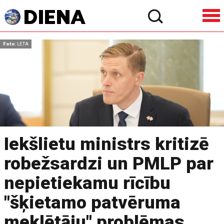
Foto
: LETA
Iekšlietu ministrs kritizē
robežsardzi un PMLP par
nepietiekamu rīcību
"šķietamo patvēruma
meklētāju" problēmas