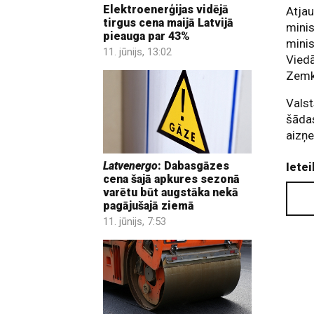
Elektroenerģijas vidējā
Atjau
tirgus cena maijā Latvijā
minis
pieauga par 43%
minis
11. jūnijs, 13:02
Viedā
Zemko
Valst
šādas
aizņ
Latvenergo
: Dabasgāzes
Ietei
cena šajā apkures sezonā
varētu būt augstāka nekā
pagājušajā ziemā
11. jūnijs, 7:53