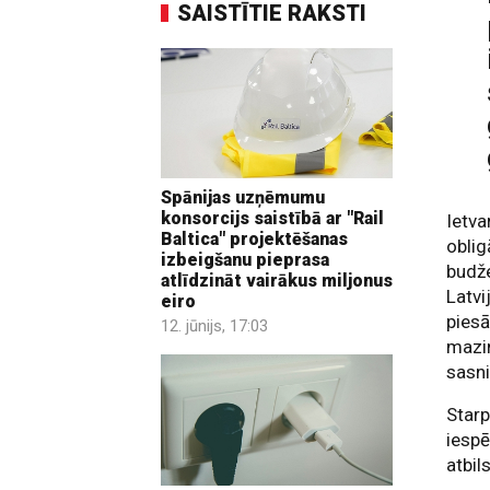
SAISTĪTIE RAKSTI
Spānijas uzņēmumu
konsorcijs saistībā ar "Rail
Ietva
Baltica" projektēšanas
oblig
izbeigšanu pieprasa
budže
atlīdzināt vairākus miljonus
Latvi
eiro
piesā
12. jūnijs, 17:03
mazin
sasn
Starp
iespē
atbil