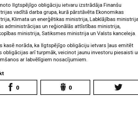
noto Ilgtspējīgo obligāciju ietvaru izstrādāja Finanšu
trijas vadītā darba grupa, kurā pārstāvēta Ekonomikas
trija, Klimata un enerģētikas ministrija, Labklājības ministrija
s administrācijas un reģionālās attīstības ministrija,
pības ministrija, Satiksmes ministrija un Valsts kanceleja.
s kasē norāda, ka Ilgtspējīgo obligāciju ietvars ļaus emitēt
 obligācijas arī turpmāk, veicinot jaunu investoru piesaisti 
emšanos ar labvēlīgiem nosacījumiem.
kt
0
0