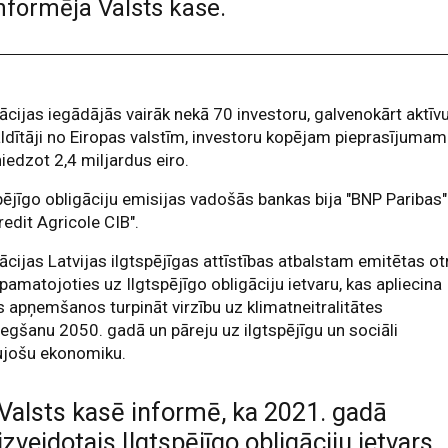
informēja Valsts kase.
ācijas iegādājās vairāk nekā 70 investoru, galvenokārt aktīv
ldītāji no Eiropas valstīm, investoru kopējam pieprasījumam
iedzot 2,4 miljardus eiro.
pējīgo obligāciju emisijas vadošās bankas bija "BNP Paribas"
redit Agricole CIB".
ācijas Latvijas ilgtspējīgas attīstības atbalstam emitētas ot
, pamatojoties uz Ilgtspējīgo obligāciju ietvaru, kas apliecina
s apņemšanos turpināt virzību uz klimatneitralitātes
egšanu 2050. gadā un pāreju uz ilgtspējīgu un sociāli
ujošu ekonomiku.
Valsts kasē informē, ka 2021. gadā
izveidotais Ilgtspējīgo obligāciju ietvars