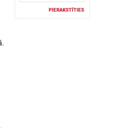
PIERAKSTĪTIES
ā.
.