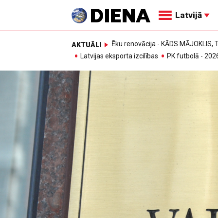
Latvijā
Ēku renovācija - KĀDS MĀJOKLIS
AKTUĀLI
Latvijas eksporta izcilības
PK futbolā - 202