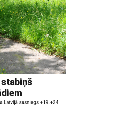
 stabiņš
rādiem
a Latvijā sasniegs +19..+24