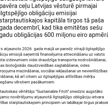
pavēra ceļu Latvijas vēsturē pirmajai
ilgtspējīgo obligāciju emisijai
starptautiskajos kapitāla tirgos tā paša
gada decembrī, kad tika emitētas sešu
gadu obligācijas 600 miljonu eiro apmēr
rs atjaunots 2026. gada maijā un paredz otrajā ilgtspējīgo
āciju emisijā saņemtā finansējuma attiecināšanu uz valsts
ta izdevumiem videi draudzīga transporta nodrošināšanai,
jas bioloģiskās daudzveidības saglabāšanai, vides
rņojuma mazināšanai, sociālai iekļaušanai un nevienlīdzības
āšanai, kā arī citiem uz ilgtspējīgas attīstības mērķu
iegšanu vērstiem pasākumiem.
tautiskais vērtētājs "Sustainable Fitch" sniedzis augstāko
jamo novērtējumu atjaunotā Ilgtspējīgo obligāciju ietvara
stībai starptautiskajiem principiem un labākajai tirgus praksei