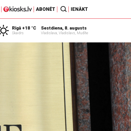
ABONĒT
IENĀKT
Rīgā +18 °C
Sestdiena, 8. augusts
Skaidrs
Vladislava, Vladislavs, Mudīte