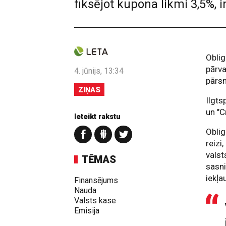
fiksējot kupona likmi 3,5%, 
Oblig
pārva
4. jūnijs, 13:34
pārsn
ZIŅAS
Ilgts
un "C
Ieteikt rakstu
Oblig
reizi
valst
TĒMAS
sasni
iekļa
Finansējums
Nauda
Valsts kase
Emisija