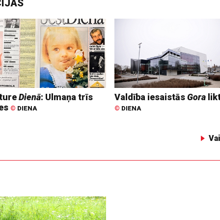
CIJAS
ture
Dienā
: Ulmaņa trīs
Valdība iesaistās
Gora
lik
tes
©
DIENA
©
DIENA
Va