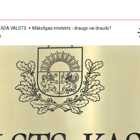
, TĀDA VALSTS
Mākslīgais intelekts - draugs vai drauds?
6