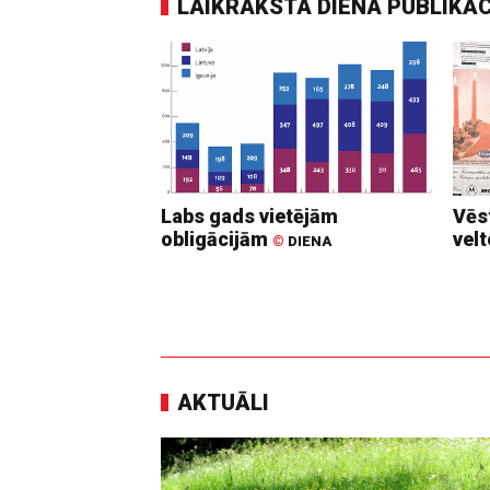
LAIKRAKSTA DIENA PUBLIKĀ
Labs gads vietējām
Vēs
obligācijām
vel
©
DIENA
AKTUĀLI