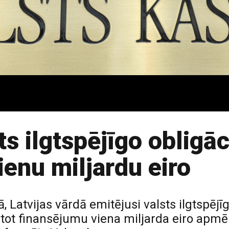
sts ilgtspējīgo obligā
vienu miljardu eiro
jā, Latvijas vārdā emitējusi valsts ilgtspēj
istot finansējumu viena miljarda eiro apm