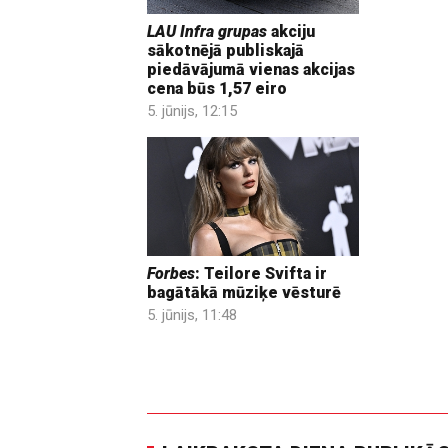
LAU Infra grupas
akciju
sākotnējā publiskajā
piedāvājumā vienas akcijas
cena būs 1,57 eiro
5. jūnijs, 12:15
Forbes
: Teilore Svifta ir
bagātākā mūziķe vēsturē
5. jūnijs, 11:48