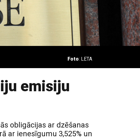
Foto
: LETA
ciju emisiju
īgās obligācijas ar dzēšanas
ērā ar ienesīgumu 3,525% un