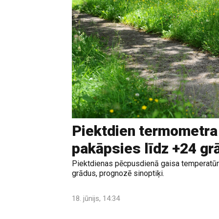
Piektdien termometra
pakāpsies līdz +24 g
Piektdienas pēcpusdienā gaisa temperatūr
grādus, prognozē sinoptiķi.
18. jūnijs, 14:34