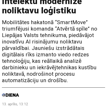
intelektu modernizē
noliktavu loģistiku
Mobilitātes hakatonā “SmartMove”
triumfējusi komanda “Atvērtā spīle” no
Liepājas Valsts tehnikuma, piedāvājot
inovatīvu AI risinājumu noliktavu
pārvaldībai. Jauniešu izstrādātais
digitālais rīks izmanto viedo redzes
tehnoloģiju, kas reāllaikā analizē
darbinieku un iekrāvējtehnikas kustību
noliktavā, nodrošinot procesu
automatizāciju un drošību.
13. aprīlis, 13:12