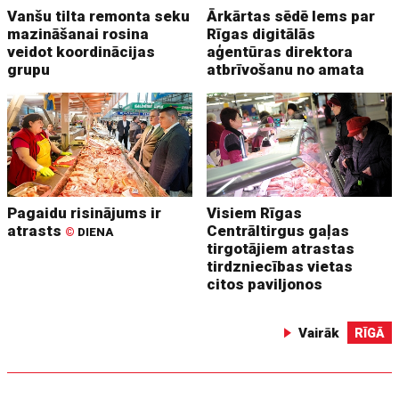
Vanšu tilta remonta seku
Ārkārtas sēdē lems par
mazināšanai rosina
Rīgas digitālās
veidot koordinācijas
aģentūras direktora
grupu
atbrīvošanu no amata
Pagaidu risinājums ir
Visiem Rīgas
atrasts
Centrāltirgus gaļas
©
DIENA
tirgotājiem atrastas
tirdzniecības vietas
citos paviljonos
Vairāk
RĪGĀ