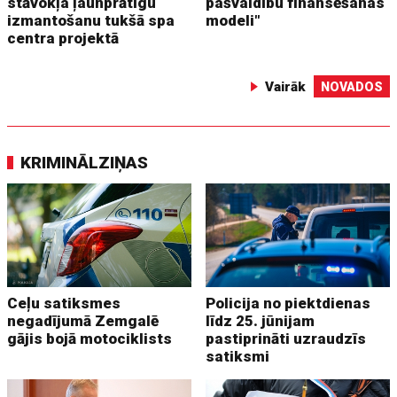
stāvokļa ļaunprātīgu
pašvaldību finansēšanas
izmantošanu tukšā spa
modeli"
centra projektā
Vairāk
NOVADOS
KRIMINĀLZIŅAS
Ceļu satiksmes
Policija no piektdienas
negadījumā Zemgalē
līdz 25. jūnijam
gājis bojā motociklists
pastiprināti uzraudzīs
satiksmi