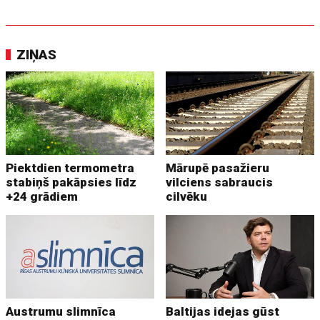
ZIŅAS
Piektdien termometra
Mārupē pasažieru
stabiņš pakāpsies līdz
vilciens sabraucis
+24 grādiem
cilvēku
Austrumu slimnīca
Baltijas idejas gūst