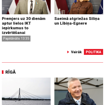
Premjers uz 30 dienām
Saeimā atgriežas Siliņa
aptur lielos IKT
un Lībiņa-Egnere
iepirkumus to
izvērtēšanai
Papildināts 13:35
Vairāk
POLITIKA
RĪGĀ