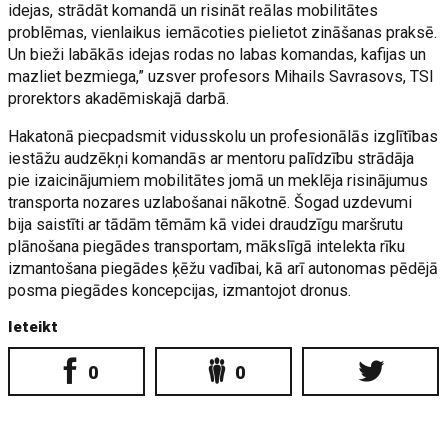
idejas, strādāt komandā un risināt reālas mobilitātes
problēmas, vienlaikus iemācoties pielietot zināšanas praksē.
Un bieži labākās idejas rodas no labas komandas, kafijas un
mazliet bezmiega,” uzsver profesors Mihails Savrasovs, TSI
prorektors akadēmiskajā darbā.
Hakatonā piecpadsmit vidusskolu un profesionālās izglītības
iestāžu audzēkņi komandās ar mentoru palīdzību strādāja
pie izaicinājumiem mobilitātes jomā un meklēja risinājumus
transporta nozares uzlabošanai nākotnē. Šogad uzdevumi
bija saistīti ar tādām tēmām kā videi draudzīgu maršrutu
plānošana piegādes transportam, mākslīgā intelekta rīku
izmantošana piegādes ķēžu vadībai, kā arī autonomas pēdējā
posma piegādes koncepcijas, izmantojot dronus.
Ieteikt
0
0