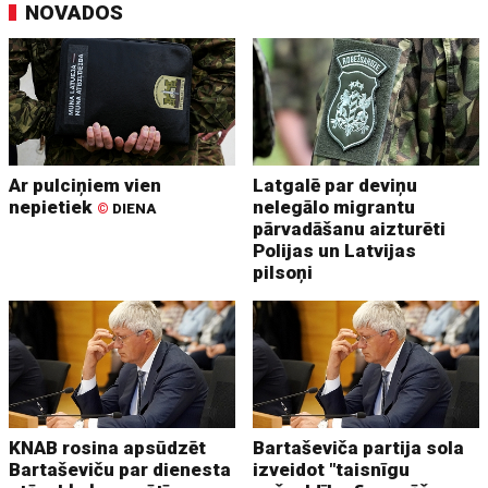
NOVADOS
Ar pulciņiem vien
Latgalē par deviņu
nepietiek
nelegālo migrantu
©
DIENA
pārvadāšanu aizturēti
Polijas un Latvijas
pilsoņi
KNAB rosina apsūdzēt
Bartaševiča partija sola
Bartaševiču par dienesta
izveidot "taisnīgu