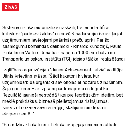
ZIŅAS
Sistēma ne tikai automatizē uzskaiti, bet arī identificē
kritiskos "pudeles kaklus" un novērš sadursmju riskus, ļaujot
uzņēmumiem ievērojami paātrināt preču apriti. Par šo
sasniegumu komandas dalībnieki - Rihards Kundziņš, Pauls
Pinkulis un Valters Jonaitis - saņēma 1000 eiro balvu no
Transporta un sakaru institūta (TSI) idejas tālākai realizēšanai.
Izglītības organizācijas “Junior Achievement Latvia” vadītājs
Jānis Krievāns stāsta: “Šādi hakatoni ir vieta, kur
uzņēmējdarbība organiski savienojas ar nozares zināšanām.
Šajā gadījumā – ar izpratni par transportu un loģistiku.
Rezultātā jaunieši nestrādā tikai pie teorētiskām idejām, bet
meklē praktiskus, biznesā pielietojamus risinājumus,
sniedzot nozarei savu enerģiju, skatījumu un drosmi
eksperimentēt.”
“SmartMove hakatons ir lieliska iespēja jauniešiem attīstīt