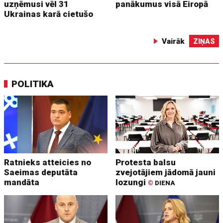
uzņēmusi vēl 31
panākumus visā Eiropā
Ukrainas karā cietušo
Vairāk
ZIŅAS
POLITIKA
Ratnieks atteicies no
Protesta balsu
Saeimas deputāta
zvejotājiem jādomā jauni
mandāta
lozungi
©
DIENA