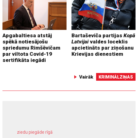
Apgabaltiesa atstāj
Bartaševiča partijas
Kopā
spēkā notiesājošu
Latvijai
valdes loceklis
spriedumu Rimšēvičam
apcietināts par ziņošanu
par viltota Covid-19
Krievijas dienestiem
sertifikāta iegādi
Vairāk
KRIMINĀLZIŅAS
ziedu piegāde rīgā
meliorācijas darbi