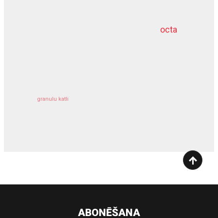
octa
dziļurbums
kravu apdrošināšana
granulu katli
siltumsūknis
ABONĒŠANA