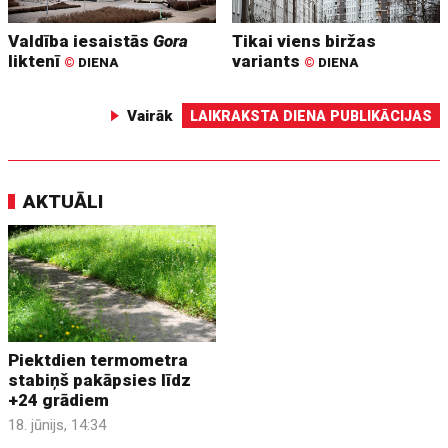
Valdība iesaistās
Gora
Tikai viens biržas
liktenī
variants
©
DIENA
©
DIENA
Vairāk
LAIKRAKSTA DIENA PUBLIKĀCIJAS
AKTUĀLI
Piektdien termometra
stabiņš pakāpsies līdz
+24 grādiem
18. jūnijs, 14:34