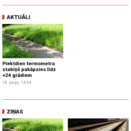
AKTUĀLI
Piektdien termometra
stabiņš pakāpsies līdz
+24 grādiem
18. jūnijs, 14:34
ZIŅAS