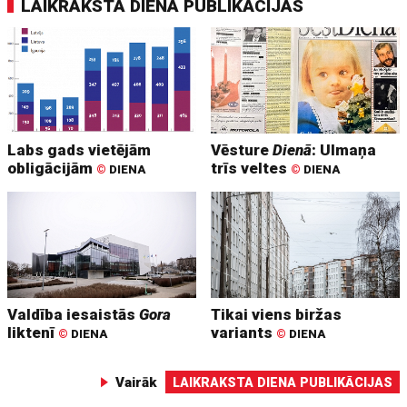
LAIKRAKSTA DIENA PUBLIKĀCIJAS
Labs gads vietējām
Vēsture
Dienā
: Ulmaņa
obligācijām
trīs veltes
©
DIENA
©
DIENA
Valdība iesaistās
Gora
Tikai viens biržas
liktenī
variants
©
DIENA
©
DIENA
Vairāk
LAIKRAKSTA DIENA PUBLIKĀCIJAS