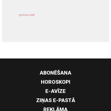
granulu katli
siltumsūknis
ABONĒŠANA
HOROSKOPI
E-AVĪZE
ZIŅAS E-PASTĀ
REKLĀMA