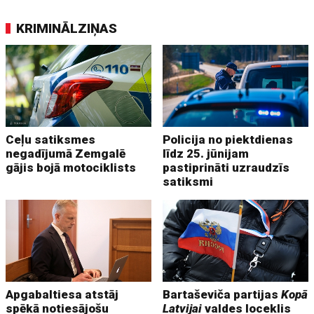
KRIMINĀLZIŅAS
Ceļu satiksmes
Policija no piektdienas
negadījumā Zemgalē
līdz 25. jūnijam
gājis bojā motociklists
pastiprināti uzraudzīs
satiksmi
Apgabaltiesa atstāj
Bartaševiča partijas
Kopā
spēkā notiesājošu
Latvijai
valdes loceklis