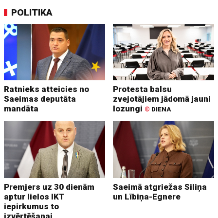
POLITIKA
Ratnieks atteicies no
Protesta balsu
Saeimas deputāta
zvejotājiem jādomā jauni
mandāta
lozungi
©
DIENA
Premjers uz 30 dienām
Saeimā atgriežas Siliņa
aptur lielos IKT
un Lībiņa-Egnere
iepirkumus to
izvērtēšanai