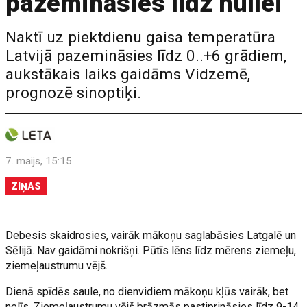
pazemināsies līdz nullei
Naktī uz piektdienu gaisa temperatūra
Latvijā pazemināsies līdz 0..+6 grādiem,
aukstākais laiks gaidāms Vidzemē,
prognozē sinoptiķi.
7. maijs, 15:15
ZIŅAS
Debesis skaidrosies, vairāk mākoņu saglabāsies Latgalē un
Sēlijā. Nav gaidāmi nokrišņi. Pūtīs lēns līdz mērens ziemeļu,
ziemeļaustrumu vējš.
Dienā spīdēs saule, no dienvidiem mākoņu kļūs vairāk, bet
nelīs. Ziemeļaustrumu vējš brāzmās pastiprināsies līdz 9-14