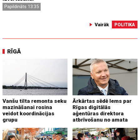
Papildināts 13:35
Vairāk
POLITIKA
RĪGĀ
Vanšu tilta remonta seku
Ārkārtas sēdē lems par
mazināšanai rosina
Rīgas digitālās
veidot koordinācijas
aģentūras direktora
grupu
atbrīvošanu no amata