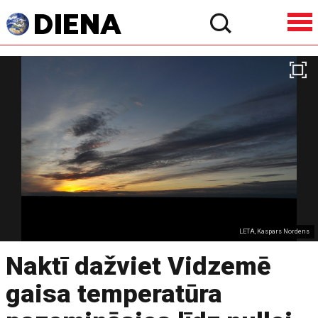
LETA, Kaspars Nordens
Naktī dažviet Vidzemē
gaisa temperatūra