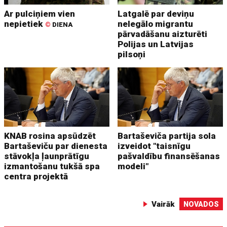
Ar pulciņiem vien
Latgalē par deviņu
nepietiek
nelegālo migrantu
©
DIENA
pārvadāšanu aizturēti
Polijas un Latvijas
pilsoņi
KNAB rosina apsūdzēt
Bartaševiča partija sola
Bartaševiču par dienesta
izveidot "taisnīgu
stāvokļa ļaunprātīgu
pašvaldību finansēšanas
izmantošanu tukšā spa
modeli"
centra projektā
Vairāk
NOVADOS