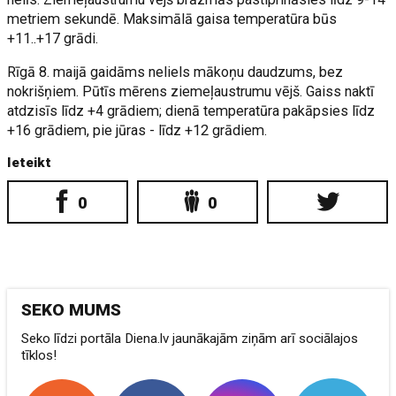
metriem sekundē. Maksimālā gaisa temperatūra būs
+11..+17 grādi.
Rīgā 8. maijā gaidāms neliels mākoņu daudzums, bez
nokrišņiem. Pūtīs mērens ziemeļaustrumu vējš. Gaiss naktī
atdzisīs līdz +4 grādiem; dienā temperatūra pakāpsies līdz
+16 grādiem, pie jūras - līdz +12 grādiem.
Ieteikt
0
0
SEKO MUMS
Seko līdzi portāla Diena.lv jaunākajām ziņām arī sociālajos
tīklos!