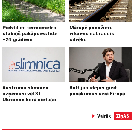
Piektdien termometra
Mārupē pasažieru
stabiņš pakāpsies līdz
vilciens sabraucis
+24 grādiem
cilvēku
Austrumu slimnīca
Baltijas idejas gūst
uzņēmusi vēl 31
panākumus visā Eiropā
Ukrainas karā cietušo
Vairāk
ZIŅAS