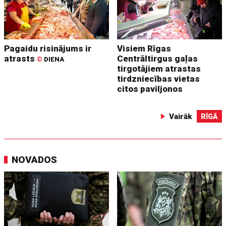
Pagaidu risinājums ir
Visiem Rīgas
atrasts
Centrāltirgus gaļas
©
DIENA
tirgotājiem atrastas
tirdzniecības vietas
citos paviljonos
Vairāk
RĪGĀ
NOVADOS