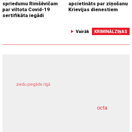
spriedumu Rimšēvičam
apcietināts par ziņošanu
par viltota Covid-19
Krievijas dienestiem
sertifikāta iegādi
Vairāk
KRIMINĀLZIŅAS
ziedu piegāde rīgā
meliorācijas darbi
octa
dziļurbums
kravu apdrošināšana