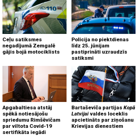
Ceļu satiksmes
Policija no piektdienas
negadījumā Zemgalē
līdz 25. jūnijam
gājis bojā motociklists
pastiprināti uzraudzīs
satiksmi
Apgabaltiesa atstāj
Bartaševiča partijas
Kopā
spēkā notiesājošu
Latvijai
valdes loceklis
spriedumu Rimšēvičam
apcietināts par ziņošanu
par viltota Covid-19
Krievijas dienestiem
sertifikāta iegādi