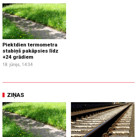
Piektdien termometra
stabiņš pakāpsies līdz
+24 grādiem
18. jūnijs, 14:34
ZIŅAS