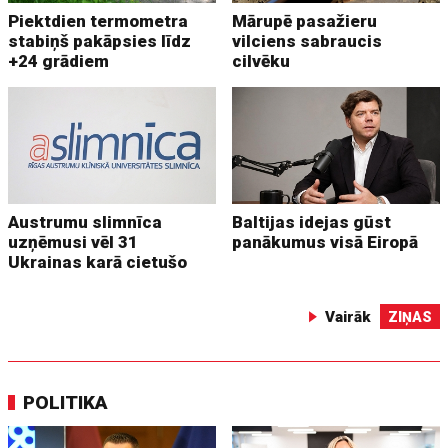
Piektdien termometra
Mārupē pasažieru
stabiņš pakāpsies līdz
vilciens sabraucis
+24 grādiem
cilvēku
Austrumu slimnīca
Baltijas idejas gūst
uzņēmusi vēl 31
panākumus visā Eiropā
Ukrainas karā cietušo
Vairāk
ZIŅAS
POLITIKA