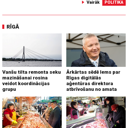
Vairāk
POLITIKA
RĪGĀ
Vanšu tilta remonta seku
Ārkārtas sēdē lems par
mazināšanai rosina
Rīgas digitālās
veidot koordinācijas
aģentūras direktora
grupu
atbrīvošanu no amata