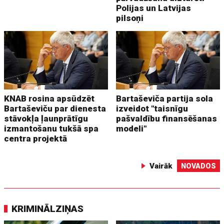
Polijas un Latvijas
pilsoņi
KNAB rosina apsūdzēt
Bartaševiča partija sola
Bartaševiču par dienesta
izveidot "taisnīgu
stāvokļa ļaunprātīgu
pašvaldību finansēšanas
izmantošanu tukšā spa
modeli"
centra projektā
Vairāk
NOVADOS
KRIMINĀLZIŅAS