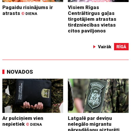
Pagaidu risinājums ir
Visiem Rīgas
atrasts
Centrāltirgus gaļas
©
DIENA
tirgotājiem atrastas
tirdzniecības vietas
citos paviljonos
Vairāk
RĪGĀ
NOVADOS
Ar pulciņiem vien
Latgalē par deviņu
nepietiek
nelegālo migrantu
©
DIENA
pārvadāšanu aizturēti