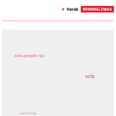
Vairāk
KRIMINĀLZIŅAS
ziedu piegāde rīgā
meliorācijas darbi
octa
dziļurbums
kravu apdrošināšana
granulu katli