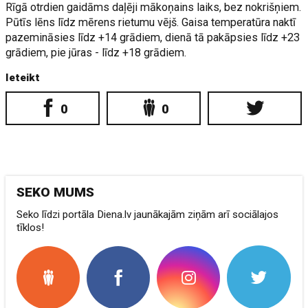
Rīgā otrdien gaidāms daļēji mākoņains laiks, bez nokrišņiem.
Pūtīs lēns līdz mērens rietumu vējš. Gaisa temperatūra naktī
pazemināsies līdz +14 grādiem, dienā tā pakāpsies līdz +23
grādiem, pie jūras - līdz +18 grādiem.
Ieteikt
0
0
SEKO MUMS
Seko līdzi portāla Diena.lv jaunākajām ziņām arī sociālajos
tīklos!