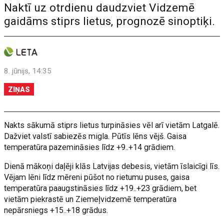
Naktī uz otrdienu daudzviet Vidzemē
gaidāms stiprs lietus, prognozē sinoptiķi.
8. jūnijs, 14:35
ZIŅAS
Nakts sākumā stiprs lietus turpināsies vēl arī vietām Latgalē.
Dažviet valstī sabiezēs migla. Pūtīs lēns vējš. Gaisa
temperatūra pazemināsies līdz +9..+14 grādiem.
Dienā mākoņi daļēji klās Latvijas debesis, vietām īslaicīgi līs.
Vējam lēni līdz mēreni pūšot no rietumu puses, gaisa
temperatūra paaugstināsies līdz +19..+23 grādiem, bet
vietām piekrastē un Ziemeļvidzemē temperatūra
nepārsniegs +15..+18 grādus.