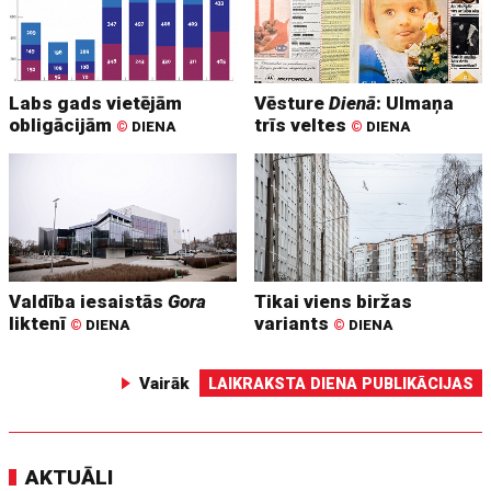
Labs gads vietējām
Vēsture
Dienā
: Ulmaņa
obligācijām
trīs veltes
©
DIENA
©
DIENA
Valdība iesaistās
Gora
Tikai viens biržas
liktenī
variants
©
DIENA
©
DIENA
Vairāk
LAIKRAKSTA DIENA PUBLIKĀCIJAS
AKTUĀLI