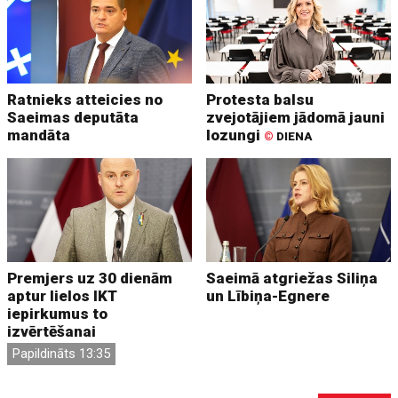
Ratnieks atteicies no
Protesta balsu
Saeimas deputāta
zvejotājiem jādomā jauni
mandāta
lozungi
©
DIENA
Premjers uz 30 dienām
Saeimā atgriežas Siliņa
aptur lielos IKT
un Lībiņa-Egnere
iepirkumus to
izvērtēšanai
Papildināts 13:35