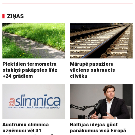
ZIŅAS
Piektdien termometra
Mārupē pasažieru
stabiņš pakāpsies līdz
vilciens sabraucis
+24 grādiem
cilvēku
Austrumu slimnīca
Baltijas idejas gūst
uzņēmusi vēl 31
panākumus visā Eiropā