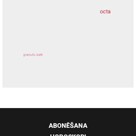
octa
dziļurbums
kravu apdrošināšana
granulu katli
siltumsūknis
ABONĒŠANA