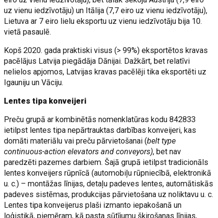
uz vienu iedzīvotāju) un Itālija (7,7 eiro uz vienu iedzīvotāju),
Lietuva ar 7 eiro lielu eksportu uz vienu iedzīvotāju bija 10.
vietā pasaulē.
Kopš 2020. gada praktiski visus (> 99%) eksportētos kravas
pacēlājus Latvija piegādāja Dānijai. Dažkārt, bet relatīvi
nelielos apjomos, Latvijas kravas pacēlēji tika eksportēti uz
Igauniju un Vāciju.
Lentes tipa konveijeri
Preču grupā ar kombinētās nomenklatūras kodu 842833
ietilpst lentes tipa nepārtrauktas darbības konveijeri, kas
domāti materiālu vai preču pārvietošanai (
belt type
continuous-action elevators and conveyors)
, bet nav
paredzēti pazemes darbiem. Šajā grupā ietilpst tradicionāls
lentes konveijers rūpnīcā (automobiļu rūpniecībā, elektronikā
u. c.) – montāžas līnijas, detaļu padeves lentes, automātiskās
padeves sistēmas, produkcijas pārvietošana uz noliktavu u. c.
Lentes tipa konveijerus plaši izmanto iepakošanā un
loģistikā, piemēram, kā pasta sūtījumu šķirošanas līnijas,