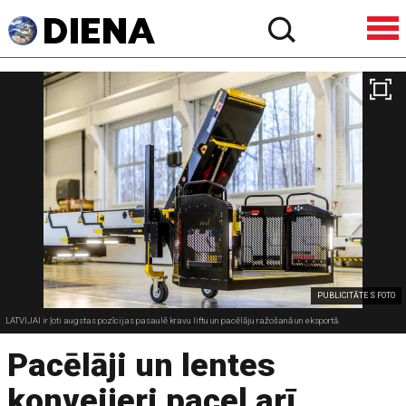
PUBLICITĀTE S FOTO
LATVIJAI ir ļoti augstas pozīcijas pasaulē kravu liftu un pacēlāju ražošanā un eksportā.
Pacēlāji un lentes
konveijeri paceļ arī