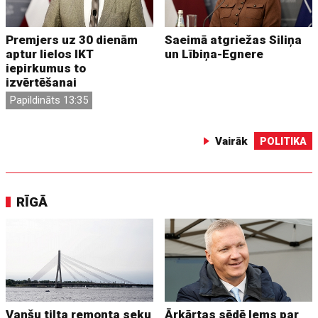
Premjers uz 30 dienām
Saeimā atgriežas Siliņa
aptur lielos IKT
un Lībiņa-Egnere
iepirkumus to
izvērtēšanai
Papildināts 13:35
Vairāk
POLITIKA
RĪGĀ
Vanšu tilta remonta seku
Ārkārtas sēdē lems par