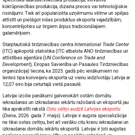
kokrūpniecības produkcija, dizaina preces vai tehnoloģiskie
risinājumi. Tiek arī popularizēta uzņēmumu vēlme un spējas
attīstīt un pielāgot nišas produktus eksporta vajadzībām,
koncentrējoties uz tirgiem ārpus tradicionālajiem
galamērķiem.
Starptautiskā tirdzniecības centra
International Trade Center
(ITC) apkopotā statistika (ITC atbalsta ANO tirdzniecības un
attīstības aģentūra (
UN Conference on Trade and
Development
), Eiropas Savienība un Pasaules Tirdzniecības
organizācija) liecina, ka 2025. gadā pēc ienākumiem no
lentes tipa konveijeru eksporta uz vienu iedzīvotāju Latvija ar
12,07 eiro bija ceturtajā vietā pasaulē.
Latvijai izcilie panākumi galvenokārt ostām domātu
iekraušanas un izkraušanas iekārtu ražošanā un eksportā jau
tika aprakstīti rakstā
Ostu celtņi audzē Latvijas eksportu
(
Diena
, 2026. gada 7. maijs). Latvijai ir augsta specializācija
ne tikai ostas celtņu, bet arī vairāku citu kravu iekraušanai un
izkraušanai domātu iekārtu eksportā. Latvijai ir ļoti augstas