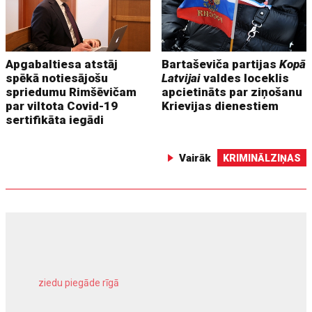
Apgabaltiesa atstāj
Bartaševiča partijas
Kopā
spēkā notiesājošu
Latvijai
valdes loceklis
spriedumu Rimšēvičam
apcietināts par ziņošanu
par viltota Covid-19
Krievijas dienestiem
sertifikāta iegādi
Vairāk
KRIMINĀLZIŅAS
ziedu piegāde rīgā
meliorācijas darbi