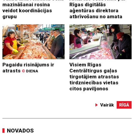
mazināšanai rosina
Rīgas digitālās
veidot koordinācijas
aģentūras direktora
grupu
atbrīvošanu no amata
Pagaidu risinājums ir
Visiem Rīgas
atrasts
Centrāltirgus gaļas
©
DIENA
tirgotājiem atrastas
tirdzniecības vietas
citos paviljonos
Vairāk
RĪGĀ
NOVADOS