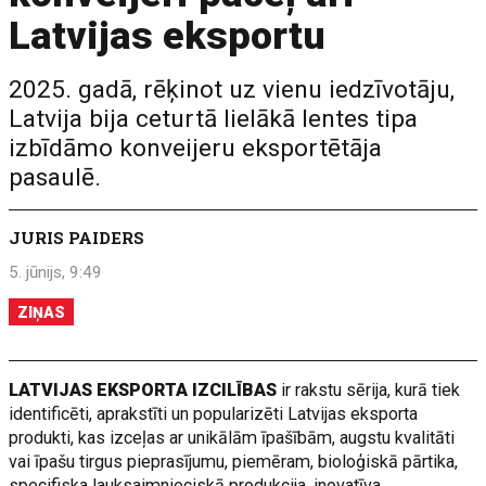
Latvijas eksportu
2025. gadā, rēķinot uz vienu iedzīvotāju,
Latvija bija ceturtā lielākā lentes tipa
izbīdāmo konveijeru eksportētāja
pasaulē.
JURIS PAIDERS
5. jūnijs, 9:49
ZIŅAS
LATVIJAS EKSPORTA IZCILĪBAS
ir rakstu sērija, kurā tiek
identificēti, aprakstīti un popularizēti Latvijas eksporta
produkti, kas izceļas ar unikālām īpašībām, augstu kvalitāti
vai īpašu tirgus pieprasījumu, piemēram, bioloģiskā pārtika,
specifiska lauksaimnieciskā produkcija, inovatīva