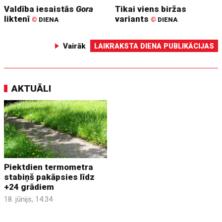
Valdība iesaistās
Gora
Tikai viens biržas
liktenī
variants
©
DIENA
©
DIENA
Vairāk
LAIKRAKSTA DIENA PUBLIKĀCIJAS
AKTUĀLI
Piektdien termometra
stabiņš pakāpsies līdz
+24 grādiem
18. jūnijs, 14:34