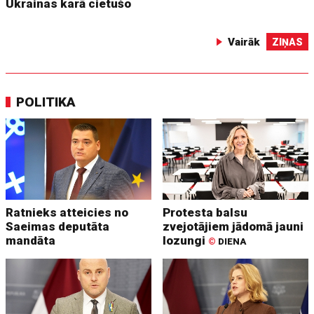
Ukrainas karā cietušo
Vairāk
ZIŅAS
POLITIKA
Ratnieks atteicies no
Protesta balsu
Saeimas deputāta
zvejotājiem jādomā jauni
mandāta
lozungi
©
DIENA