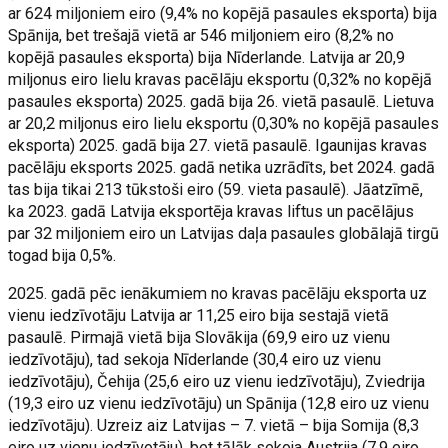
ar 624 miljoniem eiro (9,4% no kopējā pasaules eksporta) bija
Spānija, bet trešajā vietā ar 546 miljoniem eiro (8,2% no
kopējā pasaules eksporta) bija Nīderlande. Latvija ar 20,9
miljonus eiro lielu kravas pacēlāju eksportu (0,32% no kopējā
pasaules eksporta) 2025. gadā bija 26. vietā pasaulē. Lietuva
ar 20,2 miljonus eiro lielu eksportu (0,30% no kopējā pasaules
eksporta) 2025. gadā bija 27. vietā pasaulē. Igaunijas kravas
pacēlāju eksports 2025. gadā netika uzrādīts, bet 2024. gadā
tas bija tikai 213 tūkstoši eiro (59. vieta pasaulē). Jāatzīmē,
ka 2023. gadā Latvija eksportēja kravas liftus un pacēlājus
par 32 miljoniem eiro un Latvijas daļa pasaules globālajā tirgū
togad bija 0,5%.
2025. gadā pēc ienākumiem no kravas pacēlāju eksporta uz
vienu iedzīvotāju Latvija ar 11,25 eiro bija sestajā vietā
pasaulē. Pirmajā vietā bija Slovākija (69,9 eiro uz vienu
iedzīvotāju), tad sekoja Nīderlande (30,4 eiro uz vienu
iedzīvotāju), Čehija (25,6 eiro uz vienu iedzīvotāju), Zviedrija
(19,3 eiro uz vienu iedzīvotāju) un Spānija (12,8 eiro uz vienu
iedzīvotāju). Uzreiz aiz Latvijas – 7. vietā – bija Somija (8,3
eiro uz vienu iedzīvotāju), bet tālāk sekoja Austrija (7,9 eiro