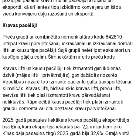
pozīcijas pasaulē kravu liftu un pacēlāju ražošanā un
eksportā, kā arī lentes tipa izbīdāmo konveijeru un šāda
vieda konveijeru daļu ražošanā un eksportā.
Kravas pacēlāji
Preču grupā ar kombinētās nomenklatūras kodu 842810
ietilpst kravu pārvietošanai, iekraušanai un izkraušanai domāti
lifti un kausu tipa pacēlāji. Šajā grupā neietilpst eskalatori un
kustīgie gājēju celiņi. Šīm iekārtām ir cits preču kods.
Kravas lifti un kausu pacēlāji tiek izmantoti gan ikdienas
dzīvē (mājas lifti –privātmājās), gan dažādās nozarēs.
Veselības nozarē tos izmanto pacientu gultu transportēšanai
slimnīcās. Kravas lifti, hidrauliskie kravas lifti, preču lifti,
servisa lifti tiek plaši izmantoti kravu pārvadāšanai
noliktavās. Rūpniecībā kausu pacēlāji tiek plaši izmantoti
graudu, cementa vai citu beztaras kravu pārvietošanai.
2025. gadā pasaules liekākais kravas pacēlāju eksportētājs
bija Ķīna, kura eksportēja iekārtas par 2,2 miljardiem eiro.
Ķīnas daļa pasaules tirgū 2025. gadā bija 32,9%. Otrajā vietā