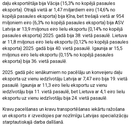
daļu eksportētāja bija Vācija (15,3% no kopējā pasaules
eksporta). Otrajā vietā ar 1,47 miljardiem eiro (14,6% no
kopējā pasaules eksporta) bija Ķīna, bet trešajā vietā ar 954
miljoniem eiro (6,3% no kopējā pasaules eksporta) bija ASV.
Latvija ar 13,9 miljonus eiro lielu eksportu (0,14% no kopējā
pasaules eksporta) 2025. gadā bija 38. vietā pasaulē. Lietuva
ar 11,8 miljonus eiro lielu eksportu (0,12% no kopējā pasaules
eksporta) 2025. gadā bija 40. vietā pasaulē. Igaunija ar 15,5
miljonus eiro lielu eksportu (0,15% no kopējā pasaules
eksporta) bija 36. vietā pasaulē.
2025. gadā pēc ienākumiem no pacēlāju un konveijeru daļu
eksporta uz vienu iedzīvotāju Latvija ar 7,47 eiro bija 19. vietā
pasaulē. Igaunija ar 11,3 eiro lielu eksportu uz vienu
iedzīvotāju bija 11. vietā pasaulē, bet Lietuva ar 4,1 eiro lielu
eksportu uz vienu iedzīvotāju bija 24. vietā pasaulē.
Kravu pacelšanas un kravu transportēšanas iekārtu ražošana
un eksports ir izveidojies par nozīmīgu Latvijas specializāciju
starptautiskajā darba dalīšanā.