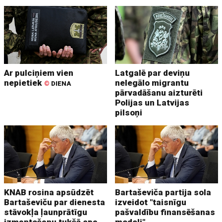
Ar pulciņiem vien
Latgalē par deviņu
nepietiek
nelegālo migrantu
©
DIENA
pārvadāšanu aizturēti
Polijas un Latvijas
pilsoņi
KNAB rosina apsūdzēt
Bartaševiča partija sola
Bartaševiču par dienesta
izveidot "taisnīgu
stāvokļa ļaunprātīgu
pašvaldību finansēšanas
izmantošanu tukšā spa
modeli"