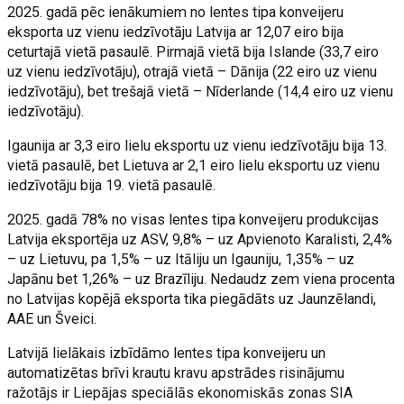
2025. gadā pēc ienākumiem no lentes tipa konveijeru
eksporta uz vienu iedzīvotāju Latvija ar 12,07 eiro bija
ceturtajā vietā pasaulē. Pirmajā vietā bija Islande (33,7 eiro
uz vienu iedzīvotāju), otrajā vietā – Dānija (22 eiro uz vienu
iedzīvotāju), bet trešajā vietā – Nīderlande (14,4 eiro uz vienu
iedzīvotāju).
Igaunija ar 3,3 eiro lielu eksportu uz vienu iedzīvotāju bija 13.
vietā pasaulē, bet Lietuva ar 2,1 eiro lielu eksportu uz vienu
iedzīvotāju bija 19. vietā pasaulē.
2025. gadā 78% no visas lentes tipa konveijeru produkcijas
Latvija eksportēja uz ASV, 9,8% – uz Apvienoto Karalisti, 2,4%
– uz Lietuvu, pa 1,5% – uz Itāliju un Igauniju, 1,35% – uz
Japānu bet 1,26% – uz Brazīliju. Nedaudz zem viena procenta
no Latvijas kopējā eksporta tika piegādāts uz Jaunzēlandi,
AAE un Šveici.
Latvijā lielākais izbīdāmo lentes tipa konveijeru un
automatizētas brīvi krautu kravu apstrādes risinājumu
ražotājs ir Liepājas speciālās ekonomiskās zonas SIA