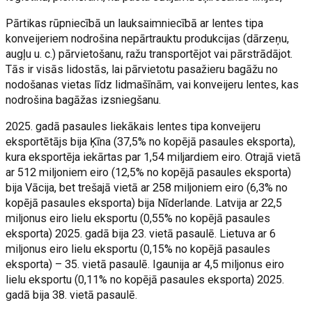
Pārtikas rūpniecībā un lauksaimniecībā ar lentes tipa
konveijeriem nodrošina nepārtrauktu produkcijas (dārzeņu,
augļu u. c.) pārvietošanu, ražu transportējot vai pārstrādājot.
Tās ir visās lidostās, lai pārvietotu pasažieru bagāžu no
nodošanas vietas līdz lidmašīnām, vai konveijeru lentes, kas
nodrošina bagāžas izsniegšanu.
2025. gadā pasaules liekākais lentes tipa konveijeru
eksportētājs bija Ķīna (37,5% no kopējā pasaules eksporta),
kura eksportēja iekārtas par 1,54 miljardiem eiro. Otrajā vietā
ar 512 miljoniem eiro (12,5% no kopējā pasaules eksporta)
bija Vācija, bet trešajā vietā ar 258 miljoniem eiro (6,3% no
kopējā pasaules eksporta) bija Nīderlande. Latvija ar 22,5
miljonus eiro lielu eksportu (0,55% no kopējā pasaules
eksporta) 2025. gadā bija 23. vietā pasaulē. Lietuva ar 6
miljonus eiro lielu eksportu (0,15% no kopējā pasaules
eksporta) – 35. vietā pasaulē. Igaunija ar 4,5 miljonus eiro
lielu eksportu (0,11% no kopējā pasaules eksporta) 2025.
gadā bija 38. vietā pasaulē.