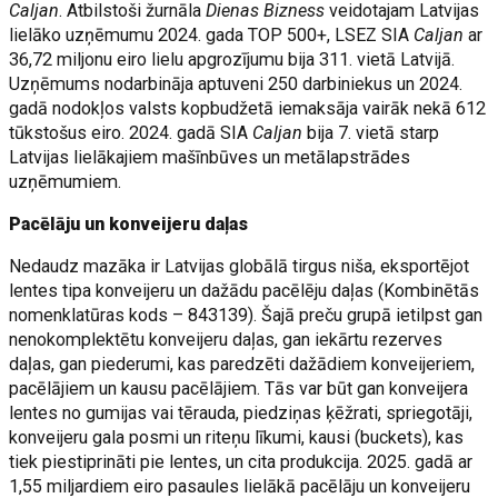
Caljan
. Atbilstoši žurnāla
Dienas Bizness
veidotajam Latvijas
lielāko uzņēmumu 2024. gada TOP 500+, LSEZ SIA
Caljan
ar
36,72 miljonu eiro lielu apgrozījumu bija 311. vietā Latvijā.
Uzņēmums nodarbināja aptuveni 250 darbiniekus un 2024.
gadā nodokļos valsts kopbudžetā iemaksāja vairāk nekā 612
tūkstošus eiro. 2024. gadā SIA
Caljan
bija 7. vietā starp
Latvijas lielākajiem mašīnbūves un metālapstrādes
uzņēmumiem.
Pacēlāju un konveijeru daļas
Nedaudz mazāka ir Latvijas globālā tirgus niša, eksportējot
lentes tipa konveijeru un dažādu pacēlēju daļas (Kombinētās
nomenklatūras kods – 843139). Šajā preču grupā ietilpst gan
nenokomplektētu konveijeru daļas, gan iekārtu rezerves
daļas, gan piederumi, kas paredzēti dažādiem konveijeriem,
pacēlājiem un kausu pacēlājiem. Tās var būt gan konveijera
lentes no gumijas vai tērauda, piedziņas ķēžrati, spriegotāji,
konveijeru gala posmi un riteņu līkumi, kausi (buckets), kas
tiek piestiprināti pie lentes, un cita produkcija. 2025. gadā ar
1,55 miljardiem eiro pasaules lielākā pacēlāju un konveijeru