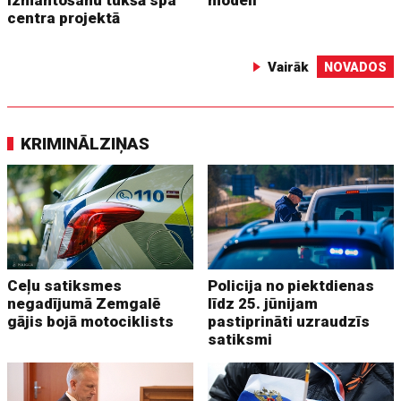
centra projektā
Vairāk
NOVADOS
KRIMINĀLZIŅAS
Ceļu satiksmes
Policija no piektdienas
negadījumā Zemgalē
līdz 25. jūnijam
gājis bojā motociklists
pastiprināti uzraudzīs
satiksmi