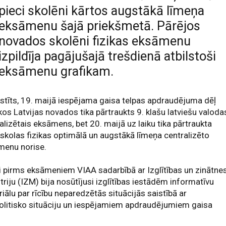
pieci skolēni kārtos augstākā līmeņa
eksāmenu šajā priekšmetā. Pārējos
novados skolēni fizikas eksāmenu
izpildīja pagājušajā trešdienā atbilstoši
eksāmenu grafikam.
stīts, 19. maijā iespējama gaisa telpas apdraudējuma dēļ
kos Latvijas novados tika pārtraukts 9. klašu latviešu valoda
alizētais eksāmens, bet 20. maijā uz laiku tika pārtraukta
skolas fizikas optimālā un augstākā līmeņa centralizēto
menu norise.
i pirms eksāmeniem VIAA sadarbībā ar Izglītības un zinātne
triju (IZM) bija nosūtījusi izglītības iestādēm informatīvu
iālu par rīcību neparedzētās situācijās saistībā ar
olitisko situāciju un iespējamiem apdraudējumiem gaisa
.