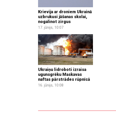
Krievija ar droniem Ukrainā
uzbrukusi jāšanas skolai,
nogalinot zirgus
17. jūnijs, 10:07
Ukraiņu lidroboti izraisa
ugunsgrēku Maskavas
naftas pārstrādes rūpnīcā
16. jūnijs, 10:08