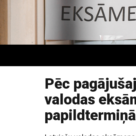
Pēc pagājušaj
valodas eksā
papildtermiņā