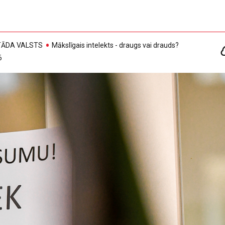
, TĀDA VALSTS
Mākslīgais intelekts - draugs vai drauds?
6