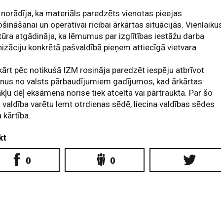
norādīja, ka materiāls paredzēts vienotas pieejas
šināšanai un operatīvai rīcībai ārkārtas situācijās. Vienlaiku
ūra atgādināja, ka lēmumus par izglītības iestāžu darba
izāciju konkrētā pašvaldībā pieņem attiecīgā vietvara.
ārt pēc notikušā IZM rosināja paredzēt iespēju atbrīvot
nus no valsts pārbaudījumiem gadījumos, kad ārkārtas
kļu dēļ eksāmena norise tiek atcelta vai pārtraukta. Par šo
i valdība varētu lemt otrdienas sēdē, liecina valdības sēdes
 kārtība.
kt
0
0