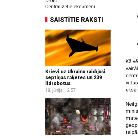
Droni
Centralizētie eksāmeni
SAISTĪTIE RAKSTI
Kā vē
vairā
Krievi uz Ukrainu raidījuši
centr
septiņas raķetes un 239
vidus
lidrobotus
eksā
18. jūnijs, 12:57
Neilg
minis
mater
ģeop
telpā