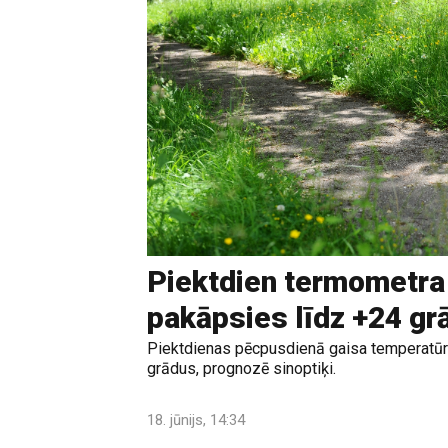
Piektdien termometra
pakāpsies līdz +24 g
Piektdienas pēcpusdienā gaisa temperatūr
grādus, prognozē sinoptiķi.
18. jūnijs, 14:34