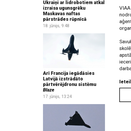
Ukraiņi ar lidrobotiem atkal
VIAA 
izraisa ugunsgrēku
Maskavas naftas
nodro
pārstrādes rūpnīcā
aģent
18. jūnijs, 9:48
organ
Savuk
skolē
apstā
iecer
darba
Arī Francija iegādāsies
Latvijā izstrādāto
Ietei
pārtvērējdronu sistēmu
Blaze
17. jūnijs, 13:24