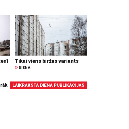
tenī
Tikai viens biržas variants
©
DIENA
irāk
LAIKRAKSTA DIENA PUBLIKĀCIJAS