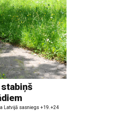
 stabiņš
rādiem
a Latvijā sasniegs +19..+24