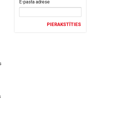
E-pasta adrese
PIERAKSTĪTIES
s
s