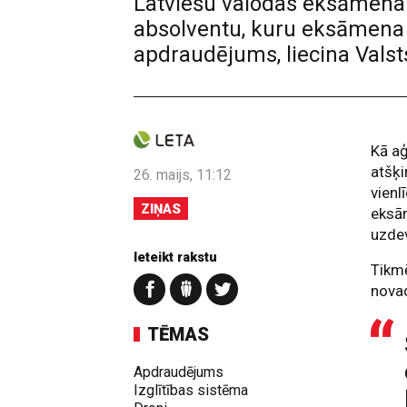
Latviešu valodas eksāmena 
absolventu, kuru eksāmena 
apdraudējums, liecina Valsts
Kā a
atšķi
26. maijs, 11:12
vienl
ZIŅAS
eksā
uzdev
Ieteikt rakstu
Tikmē
nova
TĒMAS
Apdraudējums
Izglītības sistēma