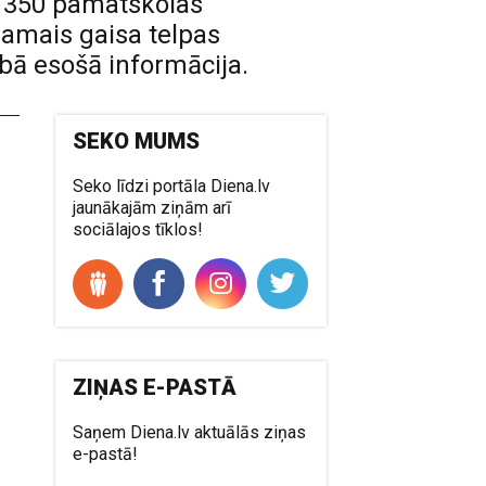
 1350 pamatskolas
jamais gaisa telpas
ībā esošā informācija.
SEKO MUMS
Seko līdzi portāla Diena.lv
jaunākajām ziņām arī
sociālajos tīklos!
ZIŅAS E-PASTĀ
Saņem Diena.lv aktuālās ziņas
e-pastā!