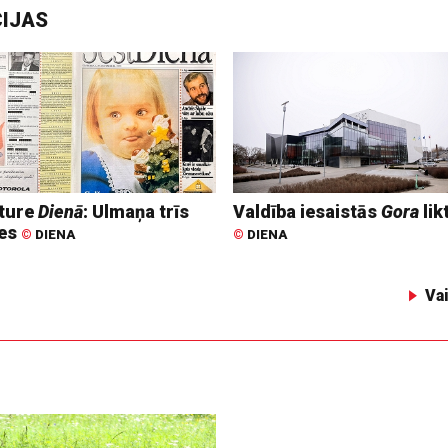
CIJAS
ture
Dienā
: Ulmaņa trīs
Valdība iesaistās
Gora
lik
tes
©
DIENA
©
DIENA
Va