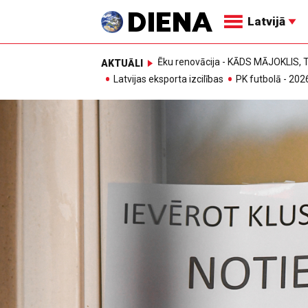
Latvijā
Ēku renovācija - KĀDS MĀJOKLIS
AKTUĀLI
Latvijas eksporta izcilības
PK futbolā - 202