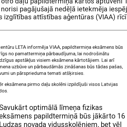
otro daļu papildtermiņā kārtos aptuveni
norisi pagājušajā nedēļā ietekmēja iespē
 izglītības attīstības aģentūras (VIAA) rīc
ģentūru LETA informēja VIAA, papildtermiņa eksāmens būs
rīgs no pamattermiņa pārbaudījuma, lai nodrošinātu
īdzīgus apstākļus visiem eksāmena kārtotājiem. Lai arī
mena uzbūve un pārbaudāmās zināšanas būs tādas pašas,
umi un pārsprieduma temati atšķirsies.
r eksāmena pirmo daļu skolēni izpildījuši visos Latvijas
dos.
Savukārt optimālā līmeņa fizikas
eksāmens papildtermiņā būs jākārto 16
Ludzas novada vidusskolēniem, bet vēl