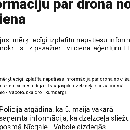
ormāciju par drona n
ciena
jusi mērķtiecīgi izplatītu nepatiesu inform
 nokritis uz pasažieru vilciena, aģentūru L
mērķtiecīgi izplatīta nepatiesa informācija par drona nokriš
sažieru vilciena Rīga - Daugavpils dzelzceļa sliežu posmā
le - Vabole, skaidro likumsargi.
Policija atgādina, ka 5. maija vakarā
saņemta informācija, ka dzelzceļa sliežu
posmā Nīcgale - Vabole aizdegās