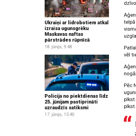
dzīvo
Aģent
telpā
Ukraiņi ar lidrobotiem atkal
izraisa ugunsgrēku
visma
Maskavas naftas
uzgl
pārstrādes rūpnīcā
18. jūnijs, 9:48
Patla
vēl t
Aģent
nogāz
Pēc N
ugun
Policija no piektdienas līdz
plkst
25. jūnijam pastiprināti
plkst
uzraudzīs satiksmi
17. jūnijs, 15:40