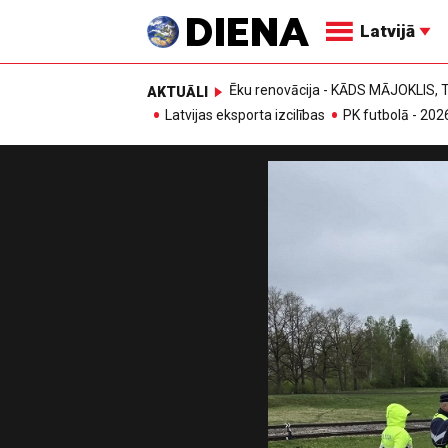
Latvijā
Ēku renovācija - KĀDS MĀJOKLIS
AKTUĀLI
Latvijas eksporta izcilības
PK futbolā - 202