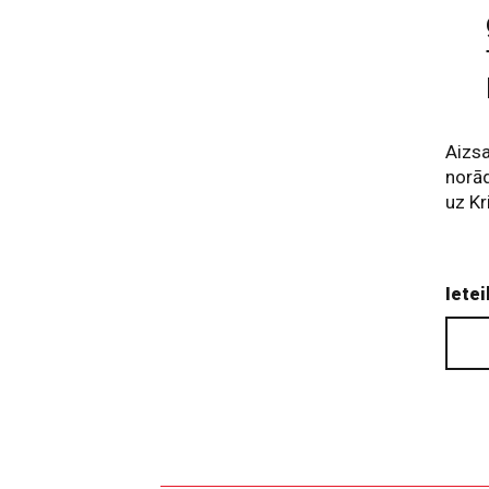
Aizsa
norād
uz Kri
Ietei