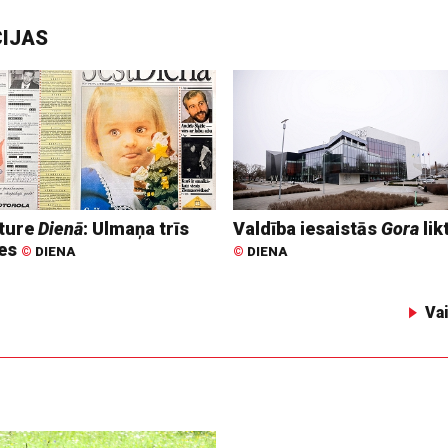
CIJAS
ture
Dienā
: Ulmaņa trīs
Valdība iesaistās
Gora
lik
tes
©
DIENA
©
DIENA
Va