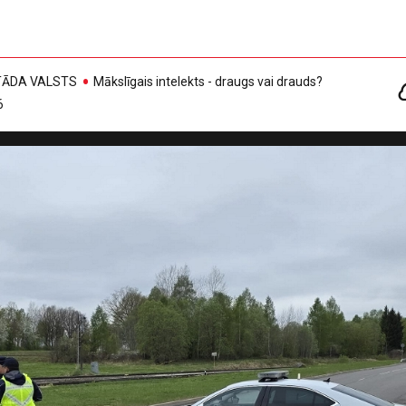
, TĀDA VALSTS
Mākslīgais intelekts - draugs vai drauds?
6