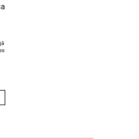
sa
jā
ses