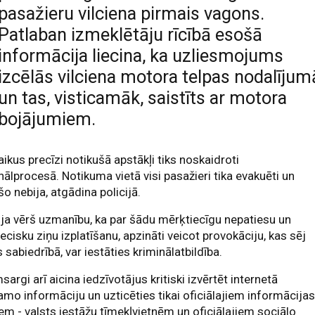
pasažieru vilciena pirmais vagons.
Patlaban izmeklētāju rīcībā esošā
informācija liecina, ka uzliesmojums
izcēlās vilciena motora telpas nodalījum
un tas, visticamāk, saistīts ar motora
bojājumiem.
aikus precīzi notikušā apstākļi tiks noskaidroti
nālprocesā. Notikuma vietā visi pasažieri tika evakuēti un
šo nebija, atgādina policijā.
ija vērš uzmanību, ka par šādu mērķtiecīgu nepatiesu un
iecisku ziņu izplatīšanu, apzināti veicot provokāciju, kas sēj
s sabiedrībā, var iestāties kriminālatbildība.
sargi arī aicina iedzīvotājus kritiski izvērtēt internetā
amo informāciju un uzticēties tikai oficiālajiem informācija
em - valsts iestāžu tīmekļvietnēm un oficiālajiem sociālo