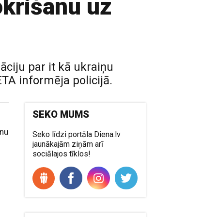
okrišanu uz
āciju par it kā ukraiņu
ETA informēja policijā.
SEKO MUMS
anu
Seko līdzi portāla Diena.lv
jaunākajām ziņām arī
sociālajos tīklos!