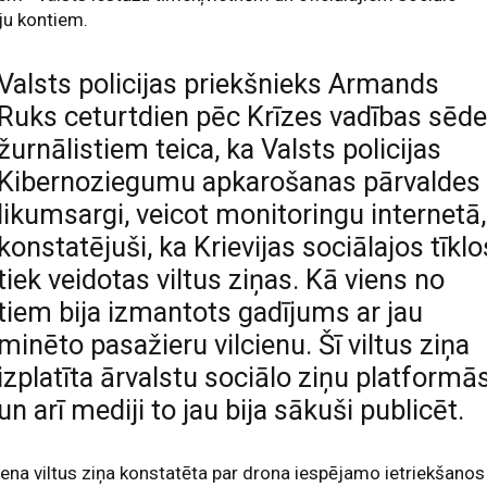
ju kontiem.
Valsts policijas priekšnieks Armands
Ruks ceturtdien pēc Krīzes vadības sēd
žurnālistiem teica, ka Valsts policijas
Kibernoziegumu apkarošanas pārvaldes
likumsargi, veicot monitoringu internetā,
konstatējuši, ka Krievijas sociālajos tīklo
tiek veidotas viltus ziņas. Kā viens no
tiem bija izmantots gadījums ar jau
minēto pasažieru vilcienu. Šī viltus ziņa
izplatīta ārvalstu sociālo ziņu platformā
un arī mediji to jau bija sākuši publicēt.
iena viltus ziņa konstatēta par drona iespējamo ietriekšanos