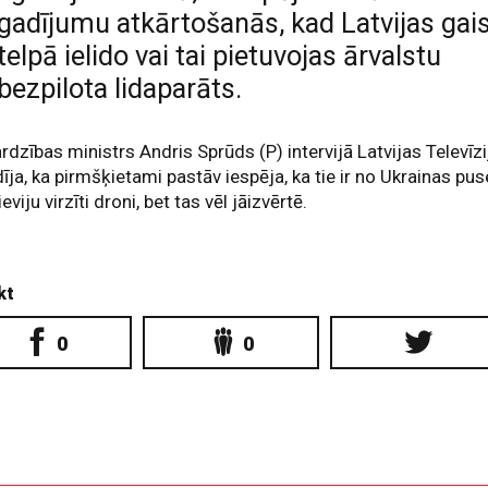
gadījumu atkārtošanās, kad Latvijas gai
telpā ielido vai tai pietuvojas ārvalstu
bezpilota lidaparāts.
rdzības ministrs Andris Sprūds (P) intervijā Latvijas Televīzi
īja, ka pirmšķietami pastāv iespēja, ka tie ir no Ukrainas pu
eviju virzīti droni, bet tas vēl jāizvērtē.
kt
0
0