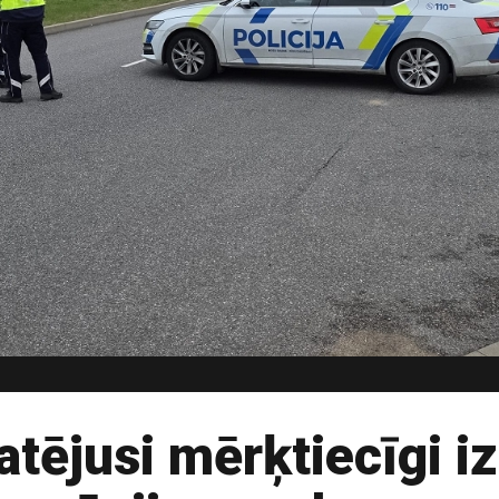
atējusi mērķtiecīgi iz