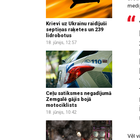
medi
Krievi uz Ukrainu raidījuši
septiņas raķetes un 239
lidrobotus
18. jūnijs, 12:57
Ceļu satiksmes negadījumā
Zemgalē gājis bojā
motociklists
18. jūnijs, 10:42
Vēl v