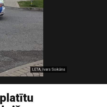
LETA, Ivars Soikāns
platītu