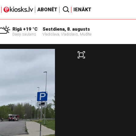
ABONĒT
IENĀKT
Rīgā +19 °C
Sestdiena, 8. augusts
Daļēji saulains
Vladislava, Vladislavs, Mudīte