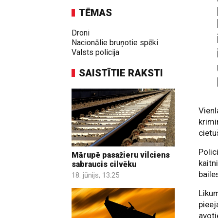
TĒMAS
Droni
Nacionālie bruņotie spēki
Valsts policija
SAISTĪTIE RAKSTI
Vienl
krimi
cietu
Polic
Mārupē pasažieru vilciens
kaitn
sabraucis cilvēku
baile
18. jūnijs, 13:25
Likum
pieej
avoti