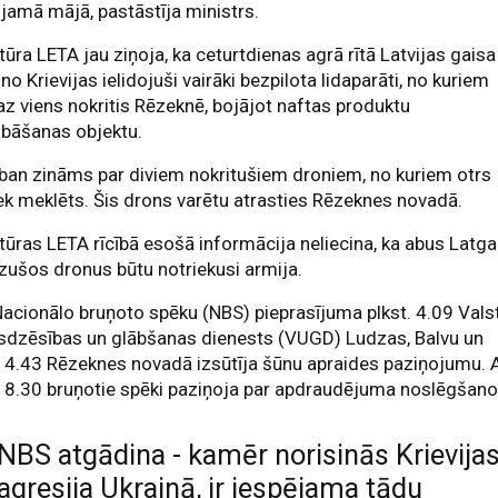
jamā mājā, pastāstīja ministrs.
ūra LETA jau ziņoja, ka ceturtdienas agrā rītā Latvijas gaisa
 no Krievijas ielidojuši vairāki bezpilota lidaparāti, no kuriem
z viens nokritis Rēzeknē, bojājot naftas produktu
abāšanas objektu.
ban zināms par diviem nokritušiem droniem, no kuriem otrs
iek meklēts. Šis drons varētu atrasties Rēzeknes novadā.
ūras LETA rīcībā esošā informācija neliecina, ka abus Latga
ušos dronus būtu notriekusi armija.
acionālo bruņoto spēku (NBS) pieprasījuma plkst. 4.09 Vals
sdzēsības un glābšanas dienests (VUGD) Ludzas, Balvu un
. 4.43 Rēzeknes novadā izsūtīja šūnu apraides paziņojumu. 
. 8.30 bruņotie spēki paziņoja par apdraudējuma noslēgšano
NBS atgādina - kamēr norisinās Krievija
agresija Ukrainā, ir iespējama tādu