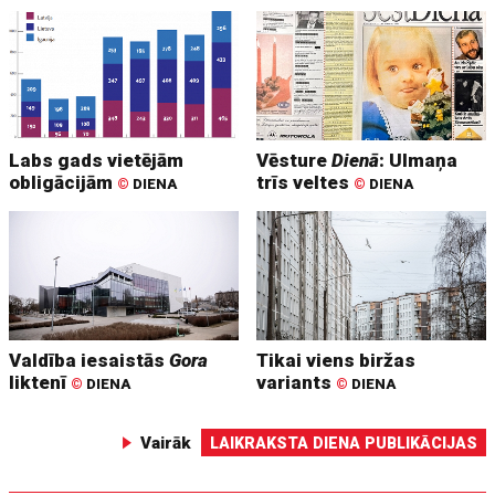
Labs gads vietējām
Vēsture
Dienā
: Ulmaņa
obligācijām
trīs veltes
©
DIENA
©
DIENA
Valdība iesaistās
Gora
Tikai viens biržas
liktenī
variants
©
DIENA
©
DIENA
Vairāk
LAIKRAKSTA DIENA PUBLIKĀCIJAS