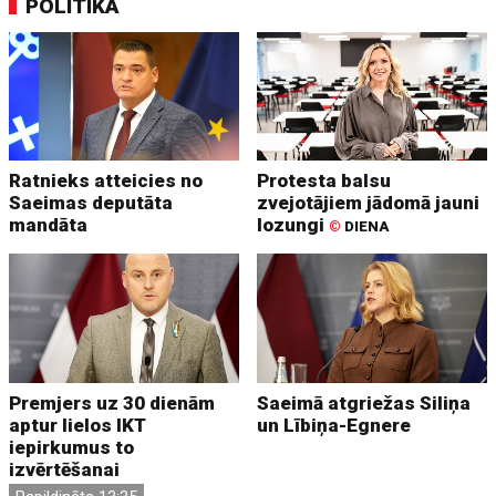
POLITIKA
Ratnieks atteicies no
Protesta balsu
Saeimas deputāta
zvejotājiem jādomā jauni
mandāta
lozungi
©
DIENA
Premjers uz 30 dienām
Saeimā atgriežas Siliņa
aptur lielos IKT
un Lībiņa-Egnere
iepirkumus to
izvērtēšanai