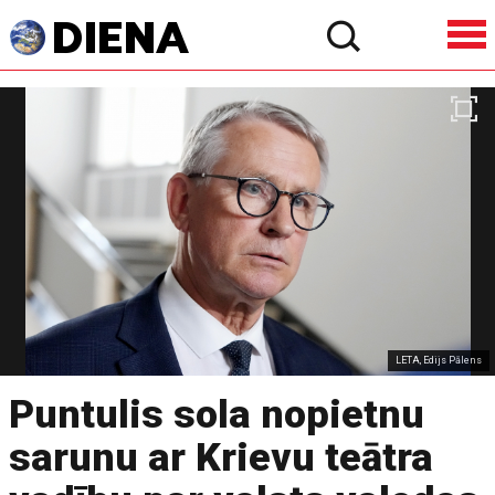
LETA, Edijs Pālens
Puntulis sola nopietnu
sarunu ar Krievu teātra