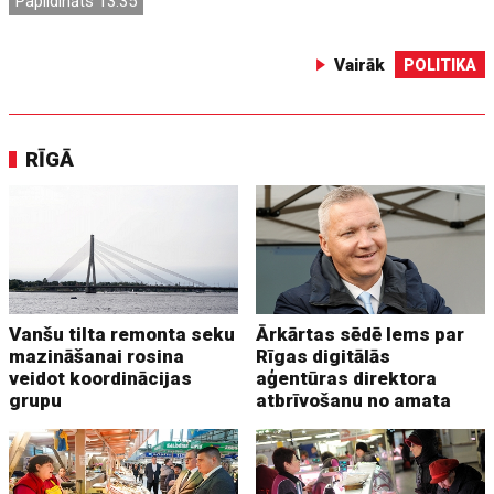
Papildināts 13:35
Vairāk
POLITIKA
RĪGĀ
Vanšu tilta remonta seku
Ārkārtas sēdē lems par
mazināšanai rosina
Rīgas digitālās
veidot koordinācijas
aģentūras direktora
grupu
atbrīvošanu no amata