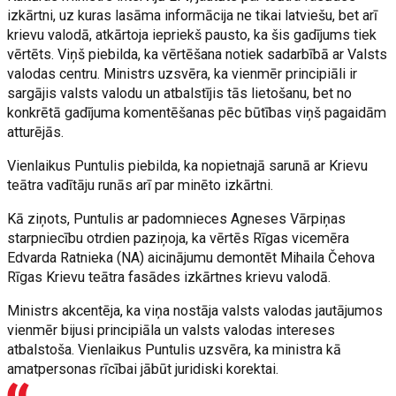
izkārtni, uz kuras lasāma informācija ne tikai latviešu, bet arī
krievu valodā, atkārtoja iepriekš pausto, ka šis gadījums tiek
vērtēts. Viņš piebilda, ka vērtēšana notiek sadarbībā ar Valsts
valodas centru. Ministrs uzsvēra, ka vienmēr principiāli ir
sargājis valsts valodu un atbalstījis tās lietošanu, bet no
konkrētā gadījuma komentēšanas pēc būtības viņš pagaidām
atturējās.
Vienlaikus Puntulis piebilda, ka nopietnajā sarunā ar Krievu
teātra vadītāju runās arī par minēto izkārtni.
Kā ziņots, Puntulis ar padomnieces Agneses Vārpiņas
starpniecību otrdien paziņoja, ka vērtēs Rīgas vicemēra
Edvarda Ratnieka (NA) aicinājumu demontēt Mihaila Čehova
Rīgas Krievu teātra fasādes izkārtnes krievu valodā.
Ministrs akcentēja, ka viņa nostāja valsts valodas jautājumos
vienmēr bijusi principiāla un valsts valodas intereses
atbalstoša. Vienlaikus Puntulis uzsvēra, ka ministra kā
amatpersonas rīcībai jābūt juridiski korektai.