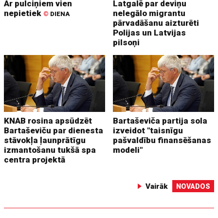
Ar pulciņiem vien
Latgalē par deviņu
nepietiek
nelegālo migrantu
©
DIENA
pārvadāšanu aizturēti
Polijas un Latvijas
pilsoņi
KNAB rosina apsūdzēt
Bartaševiča partija sola
Bartaševiču par dienesta
izveidot "taisnīgu
stāvokļa ļaunprātīgu
pašvaldību finansēšanas
izmantošanu tukšā spa
modeli"
centra projektā
Vairāk
NOVADOS