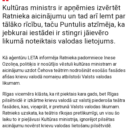
Kultūras ministrs ir apņēmies izvērtēt
Ratnieka aicinājumu un tad arī lemt par
tālāko rīcību, taču Puntulis atzīmēja, ka
jebkurai iestādei ir stingri jāievēro
likumā noteiktais valodas lietojums.
Kā aģentūru LETA informēja Ratnieka padomniece Inese
Ozoliņa, politiķis ir nosūtījis vēstuli kultūras ministram ar
aicinājumu uzdot Čehova teātrim nodrošināt esošās fasādes
afišas krievu valodā nomaiņu atbilstoši Valsts valodas
likumam.
Rīgas vicemērs klāsta, ka rit piektais kara gads, bet Rīgas
pilsētvidē ir izkārtne krievu valodā uz valstij piederoša teātra
fasādes, kas, viņaprāt, ir pretrunā Valsts valodas likumam.
Ratnieks uzskata, ka teātris rīkojas pretlikumīgi, un visu šo
laiku to ir pieļāvusi Kultūras ministrija, ignorējot pilsētas
aicinājumu novērst krievu valodas lietošanu pilsētvidē.