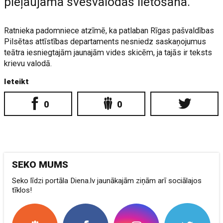
pieļaujama svešvalodas lietošana.
Ratnieka padomniece atzīmē, ka patlaban Rīgas pašvaldības
Pilsētas attīstības departaments nesniedz saskaņojumus
teātra iesniegtajām jaunajām vides skicēm, ja tajās ir teksts
krievu valodā.
Ieteikt
0
0
SEKO MUMS
Seko līdzi portāla Diena.lv jaunākajām ziņām arī sociālajos
tīklos!