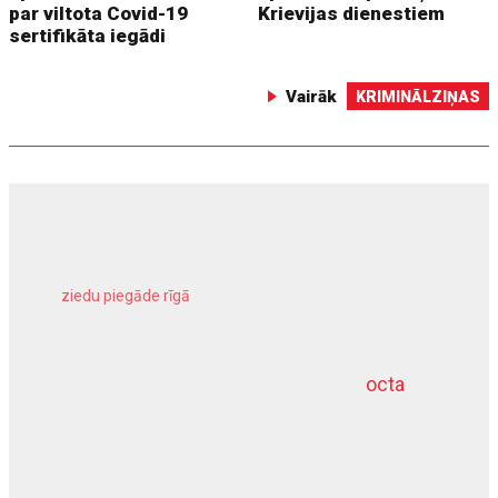
par viltota Covid-19
Krievijas dienestiem
sertifikāta iegādi
Vairāk
KRIMINĀLZIŅAS
ziedu piegāde rīgā
meliorācijas darbi
octa
dziļurbums
kravu apdrošināšana