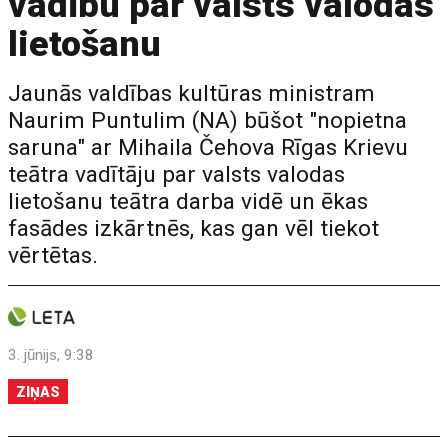
vadību par valsts valodas
lietošanu
Jaunās valdības kultūras ministram
Naurim Puntulim (NA) būšot "nopietna
saruna" ar Mihaila Čehova Rīgas Krievu
teātra vadītāju par valsts valodas
lietošanu teātra darba vidē un ēkas
fasādes izkārtnēs, kas gan vēl tiekot
vērtētas.
3. jūnijs, 9:38
ZIŅAS