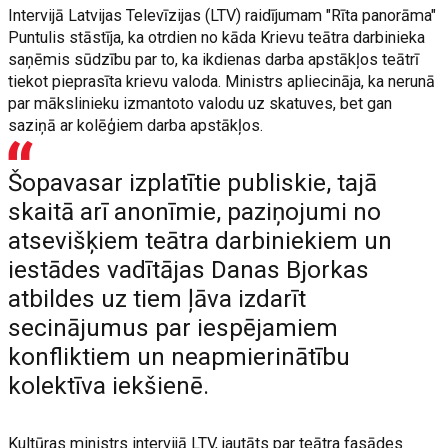
Intervijā Latvijas Televīzijas (LTV) raidījumam "Rīta panorāma"
Puntulis stāstīja, ka otrdien no kāda Krievu teātra darbinieka
saņēmis sūdzību par to, ka ikdienas darba apstākļos teātrī
tiekot pieprasīta krievu valoda. Ministrs apliecināja, ka nerunā
par mākslinieku izmantoto valodu uz skatuves, bet gan
saziņā ar kolēģiem darba apstākļos.
Šopavasar izplatītie publiskie, tajā
skaitā arī anonīmie, paziņojumi no
atsevišķiem teātra darbiniekiem un
iestādes vadītājas Danas Bjorkas
atbildes uz tiem ļāva izdarīt
secinājumus par iespējamiem
konfliktiem un neapmierinātību
kolektīva iekšienē.
Kultūras ministrs intervijā LTV, jautāts par teātra fasādes