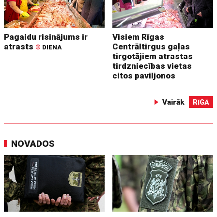
Pagaidu risinājums ir
Visiem Rīgas
atrasts
Centrāltirgus gaļas
©
DIENA
tirgotājiem atrastas
tirdzniecības vietas
citos paviljonos
Vairāk
RĪGĀ
NOVADOS