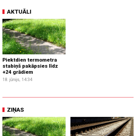
AKTUĀLI
Piektdien termometra
stabiņš pakāpsies līdz
+24 grādiem
18. jūnijs, 14:34
ZIŅAS