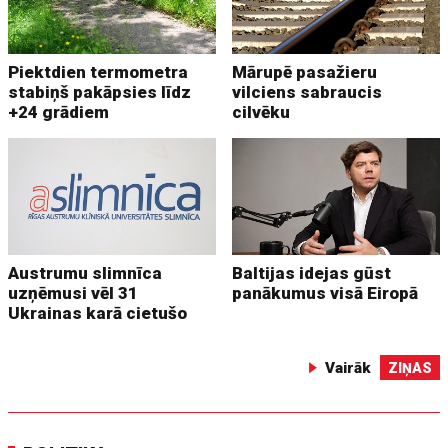
Piektdien termometra
Mārupē pasažieru
stabiņš pakāpsies līdz
vilciens sabraucis
+24 grādiem
cilvēku
Austrumu slimnīca
Baltijas idejas gūst
uzņēmusi vēl 31
panākumus visā Eiropā
Ukrainas karā cietušo
Vairāk
ZIŅAS