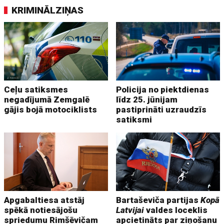
KRIMINĀLZIŅAS
Ceļu satiksmes
Policija no piektdienas
negadījumā Zemgalē
līdz 25. jūnijam
gājis bojā motociklists
pastiprināti uzraudzīs
satiksmi
Apgabaltiesa atstāj
Bartaševiča partijas
Kopā
spēkā notiesājošu
Latvijai
valdes loceklis
spriedumu Rimšēvičam
apcietināts par ziņošanu