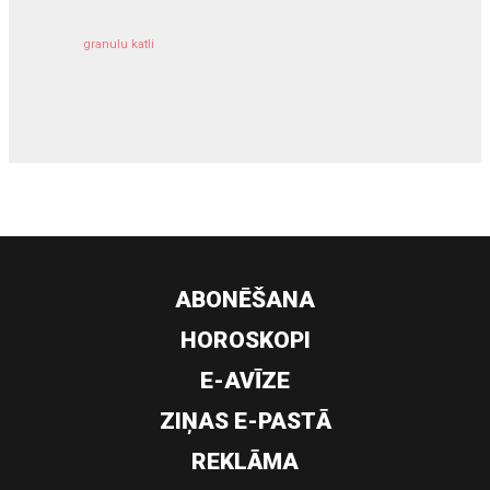
granulu katli
siltumsūknis
ABONĒŠANA
HOROSKOPI
E-AVĪZE
ZIŅAS E-PASTĀ
REKLĀMA