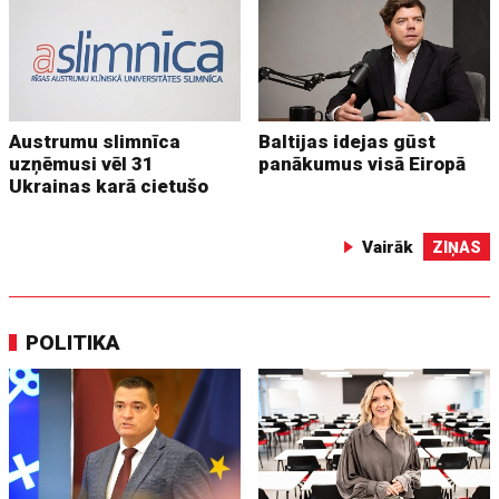
Austrumu slimnīca
Baltijas idejas gūst
uzņēmusi vēl 31
panākumus visā Eiropā
Ukrainas karā cietušo
Vairāk
ZIŅAS
POLITIKA