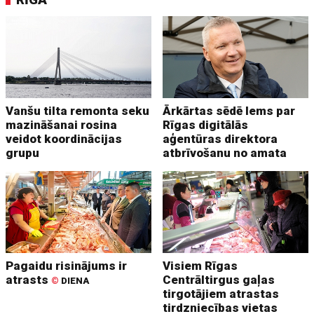
Vanšu tilta remonta seku
Ārkārtas sēdē lems par
mazināšanai rosina
Rīgas digitālās
veidot koordinācijas
aģentūras direktora
grupu
atbrīvošanu no amata
Pagaidu risinājums ir
Visiem Rīgas
atrasts
Centrāltirgus gaļas
©
DIENA
tirgotājiem atrastas
tirdzniecības vietas