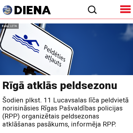
Foto
: LETA
Rīgā atklās peldsezonu
Šodien plkst. 11 Lucavsalas līča peldvietā
norisināsies Rīgas Pašvaldības policijas
(RPP) organizētais peldsezonas
atklāšanas pasākums, informēja RPP.