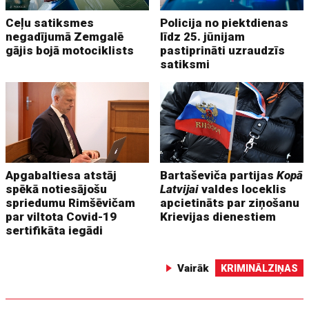
Ceļu satiksmes
Policija no piektdienas
negadījumā Zemgalē
līdz 25. jūnijam
gājis bojā motociklists
pastiprināti uzraudzīs
satiksmi
Apgabaltiesa atstāj
Bartaševiča partijas
Kopā
spēkā notiesājošu
Latvijai
valdes loceklis
spriedumu Rimšēvičam
apcietināts par ziņošanu
par viltota Covid-19
Krievijas dienestiem
sertifikāta iegādi
Vairāk
KRIMINĀLZIŅAS