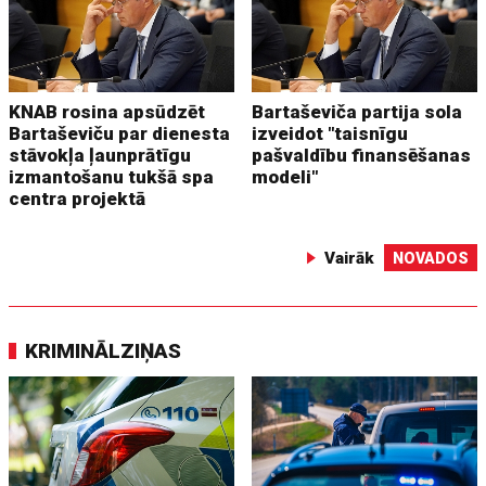
KNAB rosina apsūdzēt
Bartaševiča partija sola
Bartaševiču par dienesta
izveidot "taisnīgu
stāvokļa ļaunprātīgu
pašvaldību finansēšanas
izmantošanu tukšā spa
modeli"
centra projektā
Vairāk
NOVADOS
KRIMINĀLZIŅAS