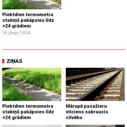
Piektdien termometra
stabiņš pakāpsies līdz
+24 grādiem
18. jūnijs, 14:34
ZIŅAS
Piektdien termometra
Mārupē pasažieru
stabiņš pakāpsies līdz
vilciens sabraucis
+24 grādiem
cilvēku