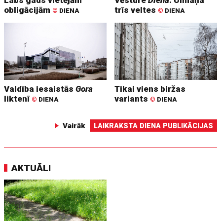
obligācijām
trīs veltes
©
DIENA
©
DIENA
Valdība iesaistās
Gora
Tikai viens biržas
liktenī
variants
©
DIENA
©
DIENA
Vairāk
LAIKRAKSTA DIENA PUBLIKĀCIJAS
AKTUĀLI