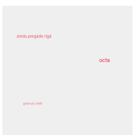
ziedu piegāde rīgā
meliorācijas darbi
octa
dziļurbums
kravu apdrošināšana
granulu katli
siltumsūknis