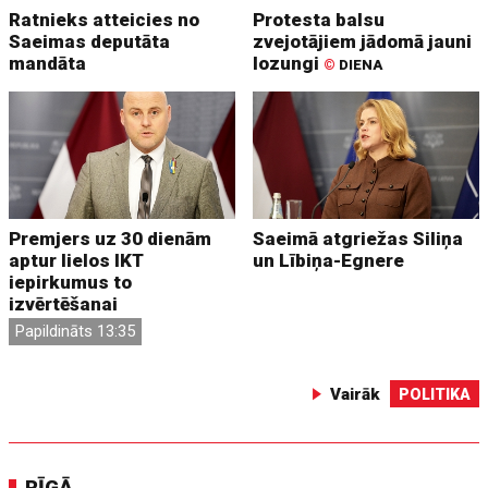
Ratnieks atteicies no
Protesta balsu
Saeimas deputāta
zvejotājiem jādomā jauni
mandāta
lozungi
©
DIENA
Premjers uz 30 dienām
Saeimā atgriežas Siliņa
aptur lielos IKT
un Lībiņa-Egnere
iepirkumus to
izvērtēšanai
Papildināts 13:35
Vairāk
POLITIKA
RĪGĀ