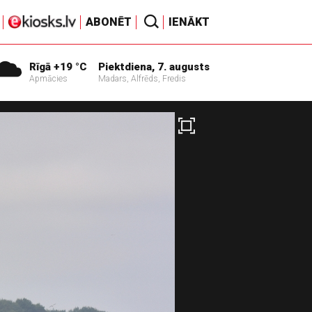
ABONĒT
IENĀKT
Rīgā +19 °C
Piektdiena, 7. augusts
Apmācies
Madars, Alfrēds, Fredis