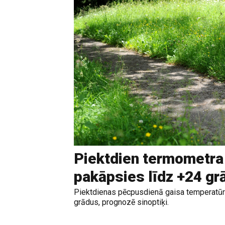
Piektdien termometra
pakāpsies līdz +24 g
Piektdienas pēcpusdienā gaisa temperatūr
grādus, prognozē sinoptiķi.