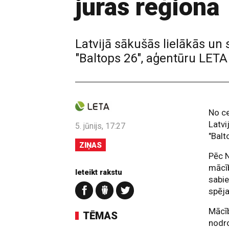
jūras reģionā
Latvijā sākušās lielākās un 
"Baltops 26", aģentūru LETA
No ce
Latvi
5. jūnijs, 17:27
"Balt
ZIŅAS
Pēc N
mācīb
Ieteikt rakstu
sabie
spēja
Mācīb
TĒMAS
nodro