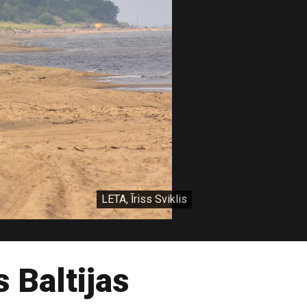
LETA, Īriss Sviklis
 Baltijas