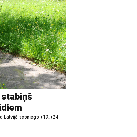
 stabiņš
rādiem
a Latvijā sasniegs +19..+24