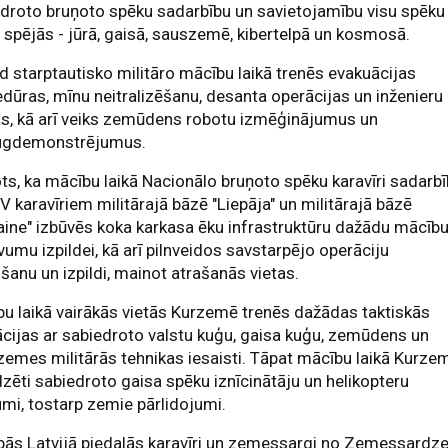
droto bruņoto spēku sadarbību un savietojamību visu spēku
 spējās - jūrā, gaisā, sauszemē, kibertelpā un kosmosā.
 starptautisko militāro mācību laikā trenēs evakuācijas
dūras, mīnu neitralizēšanu, desanta operācijas un inženieru
s, kā arī veiks zemūdens robotu izmēģinājumus un
ugdemonstrējumus.
ts, ka mācību laikā Nacionālo bruņoto spēku karavīri sadarb
V karavīriem militārajā bāzē "Liepāja" un militārajā bāzē
ine" izbūvēs koka karkasa ēku infrastruktūru dažādu mācīb
umu izpildei, kā arī pilnveidos savstarpējo operāciju
šanu un izpildi, mainot atrašanās vietas.
u laikā vairākās vietās Kurzemē trenēs dažādas taktiskās
cijas ar sabiedroto valstu kuģu, gaisa kuģu, zemūdens un
emes militārās tehnikas iesaisti. Tāpat mācību laikā Kurze
zēti sabiedroto gaisa spēku iznīcinātāju un helikopteru
umi, tostarp zemie pārlidojumi.
ās Latvijā piedalās karavīri un zemessargi no Zemessardz