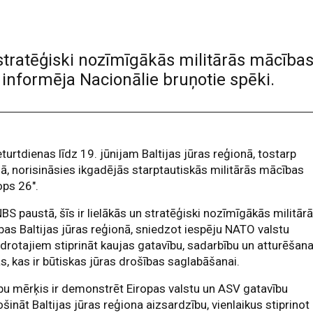
stratēģiski nozīmīgākās militārās mācības 
 informēja Nacionālie bruņotie spēki.
turtdienas līdz 19. jūnijam Baltijas jūras reģionā, tostarp
jā, norisināsies ikgadējās starptautiskās militārās mācības
ops 26".
BS paustā, šīs ir lielākās un stratēģiski nozīmīgākās militār
as Baltijas jūras reģionā, sniedzot iespēju NATO valstu
drotajiem stiprināt kaujas gatavību, sadarbību un atturēšan
s, kas ir būtiskas jūras drošības saglabāšanai.
u mērķis ir demonstrēt Eiropas valstu un ASV gatavību
šināt Baltijas jūras reģiona aizsardzību, vienlaikus stiprinot