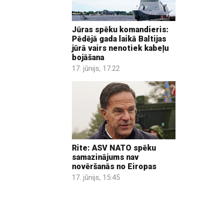
Jūras spēku komandieris:
Pēdējā gada laikā Baltijas
jūrā vairs nenotiek kabeļu
bojāšana
17. jūnijs, 17:22
Rite: ASV NATO spēku
samazinājums nav
novēršanās no Eiropas
17. jūnijs, 15:45