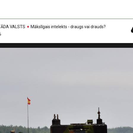
, TĀDA VALSTS
Mākslīgais intelekts - draugs vai drauds?
6