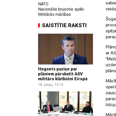
sabie
NATO
veidu
Nacionālie bruņotie spēki
Militārās mācības
Šogad
SAISTĪTIE RAKSTI
proce
spēja
para
Plāno
ar AS
"Meža
uzdev
Hegsets paziņo par
plāno
plāniem pārskatīt ASV
militāro klātbūtni Eiropā
Mācīb
18. jūnijs, 13:16
operā
sausz
pared
lidoj
Mācīb