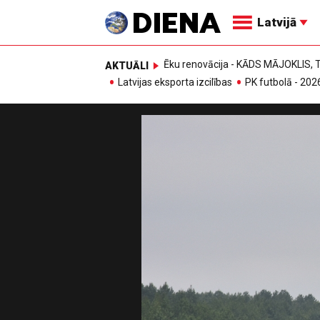
Latvijā
Ēku renovācija - KĀDS MĀJOKLIS
AKTUĀLI
Latvijas eksporta izcilības
PK futbolā - 202