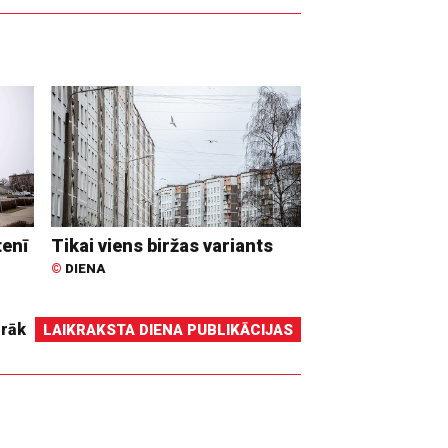
tenī
Tikai viens biržas variants
©
DIENA
irāk
LAIKRAKSTA DIENA PUBLIKĀCIJAS