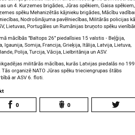
gas un 4. Kurzemes brigādes, Jūras spēkiem, Gaisa spēkiem,
zemes spēku Mehanizētās kājnieku brigādes, Mācību vadība
niecības, Nodrošinājuma pavēlniecības, Militārās policijas k
SV, Lietuvas, Portugāles un Rumānijas bruņoto spēku vienīb
ā mācībās "Baltops 26" piedalīsies 15 valstis - Beļģija,
a, Igaunija, Somija, Francija, Grieķija, Itālija, Latvija, Lietuva,
lande, Polija, Turcija, Vācija, Lielbritānija un ASV.
r ikgadējas militārās mācības, kurās Latvijas piedalās no 199
. Tās organizē NATO Jūras spēku trieciengrupas štābs
bībā ar ASV 6. floti.
kt
0
0