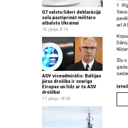
1. Rī
Saus
G7 valstu līderi deklarācijā
sola pastiprināt militāro
pavēl
atbalstu Ukrainai
arī A
18. jūnijs, 8:15
Kopum
Dānij
Nīder
Šīs i
gada
sadar
ASV viceadmirālis: Baltijas
jūras drošība ir svarīga
Ietei
Eiropas un līdz ar to ASV
drošībai
17. jūnijs, 18:38