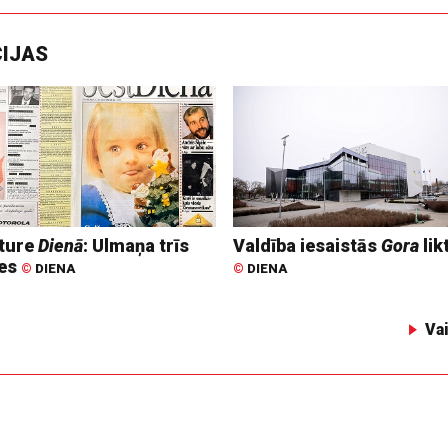
CIJAS
ture
Dienā
: Ulmaņa trīs
Valdība iesaistās
Gora
lik
tes
©
DIENA
©
DIENA
Va