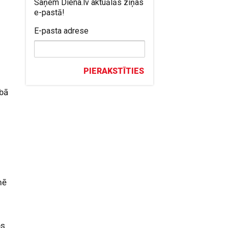
Saņem Diena.lv aktuālās ziņas
e-pastā!
E-pasta adrese
PIERAKSTĪTIES
ībā
u
mē
es