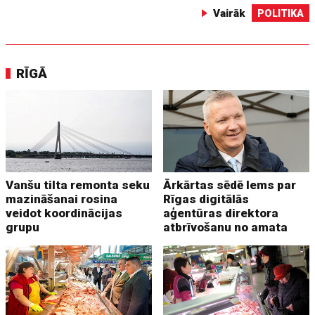
Vairāk
POLITIKA
RĪGĀ
Vanšu tilta remonta seku
Ārkārtas sēdē lems par
mazināšanai rosina
Rīgas digitālās
veidot koordinācijas
aģentūras direktora
grupu
atbrīvošanu no amata