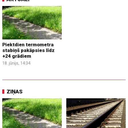
Piektdien termometra
stabiņš pakāpsies līdz
+24 grādiem
18. jūnijs, 14:34
ZIŅAS