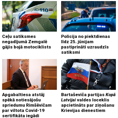
Ceļu satiksmes
Policija no piektdienas
negadījumā Zemgalē
līdz 25. jūnijam
gājis bojā motociklists
pastiprināti uzraudzīs
satiksmi
Apgabaltiesa atstāj
Bartaševiča partijas
Kopā
spēkā notiesājošu
Latvijai
valdes loceklis
spriedumu Rimšēvičam
apcietināts par ziņošanu
par viltota Covid-19
Krievijas dienestiem
sertifikāta iegādi