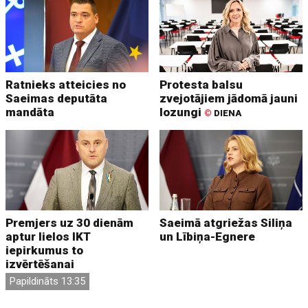
Ratnieks atteicies no
Protesta balsu
Saeimas deputāta
zvejotājiem jādomā jauni
mandāta
lozungi
©
DIENA
Premjers uz 30 dienām
Saeimā atgriežas Siliņa
aptur lielos IKT
un Lībiņa-Egnere
iepirkumus to
izvērtēšanai
Papildināts 13:35