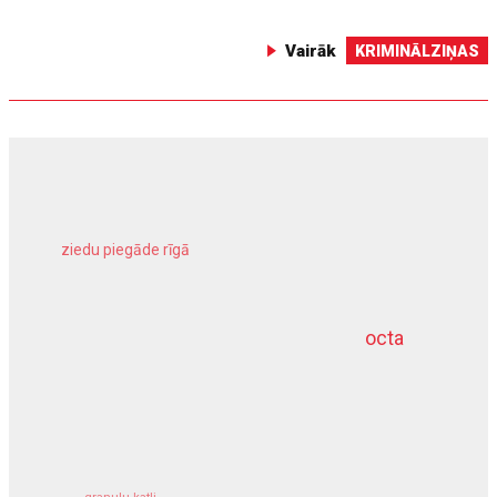
Vairāk
KRIMINĀLZIŅAS
ziedu piegāde rīgā
meliorācijas darbi
octa
dziļurbums
kravu apdrošināšana