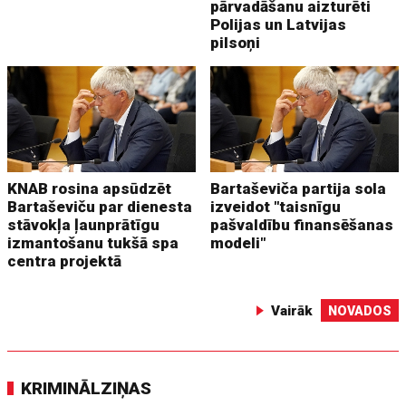
pārvadāšanu aizturēti
Polijas un Latvijas
pilsoņi
KNAB rosina apsūdzēt
Bartaševiča partija sola
Bartaševiču par dienesta
izveidot "taisnīgu
stāvokļa ļaunprātīgu
pašvaldību finansēšanas
izmantošanu tukšā spa
modeli"
centra projektā
Vairāk
NOVADOS
KRIMINĀLZIŅAS