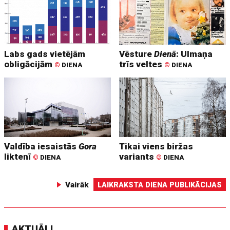
Labs gads vietējām
Vēsture
Dienā
: Ulmaņa
obligācijām
trīs veltes
©
DIENA
©
DIENA
Valdība iesaistās
Gora
Tikai viens biržas
liktenī
variants
©
DIENA
©
DIENA
Vairāk
LAIKRAKSTA DIENA PUBLIKĀCIJAS
AKTUĀLI