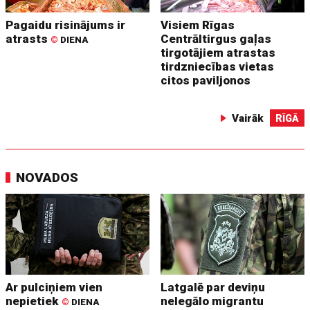
Pagaidu risinājums ir
Visiem Rīgas
atrasts
Centrāltirgus gaļas
©
DIENA
tirgotājiem atrastas
tirdzniecības vietas
citos paviljonos
Vairāk
RĪGĀ
NOVADOS
Ar pulciņiem vien
Latgalē par deviņu
nepietiek
nelegālo migrantu
©
DIENA