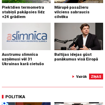
Piektdien termometra
Mārupē pasažieru
stabiņš pakāpsies līdz
vilciens sabraucis
+24 grādiem
cilvēku
Austrumu slimnīca
Baltijas idejas gūst
uzņēmusi vēl 31
panākumus visā Eiropā
Ukrainas karā cietušo
Vairāk
ZIŅAS
POLITIKA