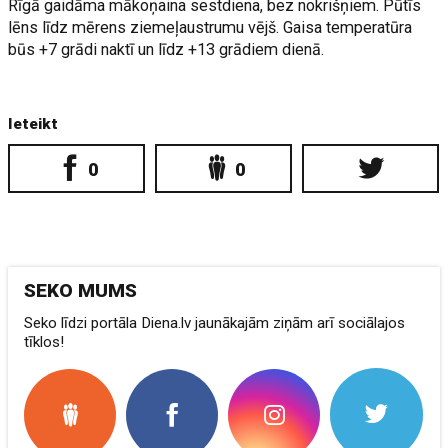
Rīgā gaidāma mākoņaina sestdiena, bez nokrišņiem. Pūtīs
lēns līdz mērens ziemeļaustrumu vējš. Gaisa temperatūra
būs +7 grādi naktī un līdz +13 grādiem dienā.
Ieteikt
0
0
SEKO MUMS
Seko līdzi portāla Diena.lv jaunākajām ziņām arī sociālajos
tīklos!