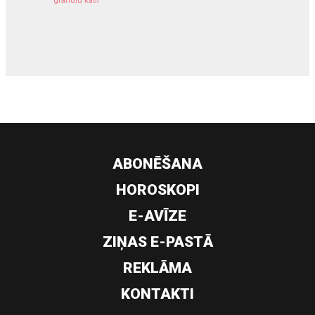
granulu katli
siltumsūknis
ABONĒŠANA
HOROSKOPI
E-AVĪZE
ZIŅAS E-PASTĀ
REKLĀMA
KONTAKTI