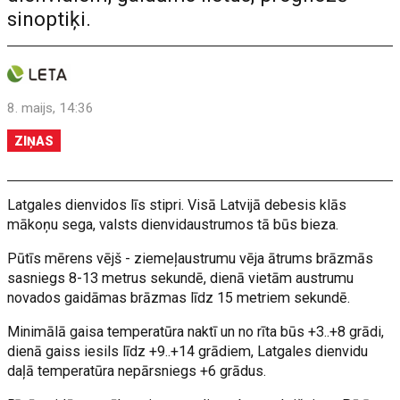
sinoptiķi.
8. maijs, 14:36
ZIŅAS
Latgales dienvidos līs stipri. Visā Latvijā debesis klās
mākoņu sega, valsts dienvidaustrumos tā būs bieza.
Pūtīs mērens vējš - ziemeļaustrumu vēja ātrums brāzmās
sasniegs 8-13 metrus sekundē, dienā vietām austrumu
novados gaidāmas brāzmas līdz 15 metriem sekundē.
Minimālā gaisa temperatūra naktī un no rīta būs +3..+8 grādi,
dienā gaiss iesils līdz +9..+14 grādiem, Latgales dienvidu
daļā temperatūra nepārsniegs +6 grādus.