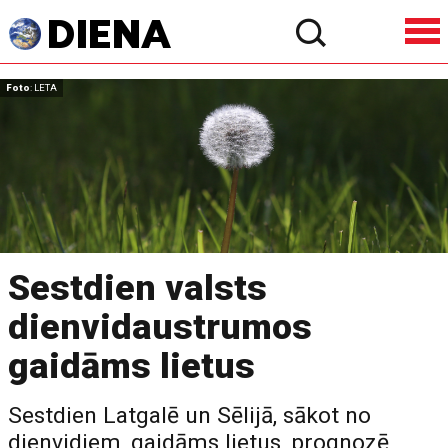
Foto
: LETA
Sestdien valsts
dienvidaustrumos
gaidāms lietus
Sestdien Latgalē un Sēlijā, sākot no
dienvidiem, gaidāms lietus, prognozē