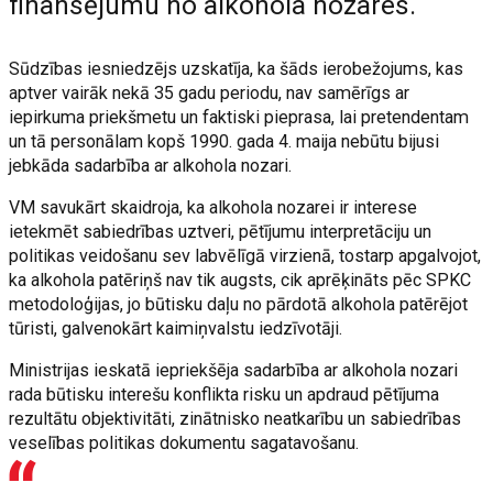
finansējumu no alkohola nozares.
Sūdzības iesniedzējs uzskatīja, ka šāds ierobežojums, kas
aptver vairāk nekā 35 gadu periodu, nav samērīgs ar
iepirkuma priekšmetu un faktiski pieprasa, lai pretendentam
un tā personālam kopš 1990. gada 4. maija nebūtu bijusi
jebkāda sadarbība ar alkohola nozari.
VM savukārt skaidroja, ka alkohola nozarei ir interese
ietekmēt sabiedrības uztveri, pētījumu interpretāciju un
politikas veidošanu sev labvēlīgā virzienā, tostarp apgalvojot,
ka alkohola patēriņš nav tik augsts, cik aprēķināts pēc SPKC
metodoloģijas, jo būtisku daļu no pārdotā alkohola patērējot
tūristi, galvenokārt kaimiņvalstu iedzīvotāji.
Ministrijas ieskatā iepriekšēja sadarbība ar alkohola nozari
rada būtisku interešu konflikta risku un apdraud pētījuma
rezultātu objektivitāti, zinātnisko neatkarību un sabiedrības
veselības politikas dokumentu sagatavošanu.