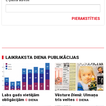
E-pasta adrese
PIERAKSTĪTIES
LAIKRAKSTA DIENA PUBLIKĀCIJAS
Labs gads vietējām
Vēsture
Dienā
: Ulmaņa
obligācijām
trīs veltes
©
DIENA
©
DIENA