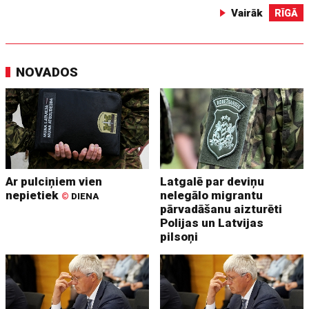
Vairāk
RĪGĀ
NOVADOS
Ar pulciņiem vien
Latgalē par deviņu
nepietiek
nelegālo migrantu
©
DIENA
pārvadāšanu aizturēti
Polijas un Latvijas
pilsoņi