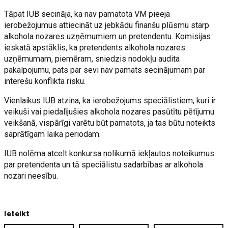
Tāpat IUB secināja, ka nav pamatota VM pieeja
ierobežojumus attiecināt uz jebkādu finanšu plūsmu starp
alkohola nozares uzņēmumiem un pretendentu. Komisijas
ieskatā apstāklis, ka pretendents alkohola nozares
uzņēmumam, piemēram, sniedzis nodokļu audita
pakalpojumu, pats par sevi nav pamats secinājumam par
interešu konflikta risku.
Vienlaikus IUB atzina, ka ierobežojums speciālistiem, kuri ir
veikuši vai piedalījušies alkohola nozares pasūtītu pētījumu
veikšanā, vispārīgi varētu būt pamatots, ja tas būtu noteikts
saprātīgam laika periodam.
IUB nolēma atcelt konkursa nolikumā iekļautos noteikumus
par pretendenta un tā speciālistu sadarbības ar alkohola
nozari neesību.
Ieteikt