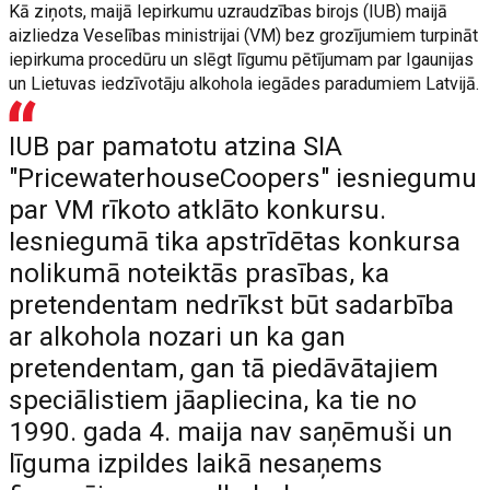
Kā ziņots, maijā Iepirkumu uzraudzības birojs (IUB) maijā
aizliedza Veselības ministrijai (VM) bez grozījumiem turpināt
iepirkuma procedūru un slēgt līgumu pētījumam par Igaunijas
un Lietuvas iedzīvotāju alkohola iegādes paradumiem Latvijā.
IUB par pamatotu atzina SIA
"PricewaterhouseCoopers" iesniegumu
par VM rīkoto atklāto konkursu.
Iesniegumā tika apstrīdētas konkursa
nolikumā noteiktās prasības, ka
pretendentam nedrīkst būt sadarbība
ar alkohola nozari un ka gan
pretendentam, gan tā piedāvātajiem
speciālistiem jāapliecina, ka tie no
1990. gada 4. maija nav saņēmuši un
līguma izpildes laikā nesaņems