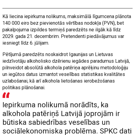
Kā liecina iepirkuma nolikums, maksimālā līgumcena plānota
140 000 eiro bez pievienotās vērtības nodokļa (PVN), bet
pakalpojuma izpildes termiņš paredzēts ne ilgāk kā līdz
2029. gada 21. decembrim. Pretendenti piedāvājumus var
iesniegt līdz 6. jūlijam.
Pētījumā paredzēts noskaidrot Igaunijas un Lietuvas
iedzīvotāju alkoholisko dzērienu iegādes paradumus Latvijā,
pilnveidot absolūtā alkohola patēriņa aprēķinu metodoloģiju
un iegūtos datus izmantot veselības statistikas kvalitātes
uzlabošanai, kā arī alkohola lietošanas ierobežošanas
politikas plānošanai.
Iepirkuma nolikumā norādīts, ka
alkohola patēriņš Latvijā joprojām ir
būtiska sabiedrības veselības un
sociālekonomiska problēma. SPKC dati