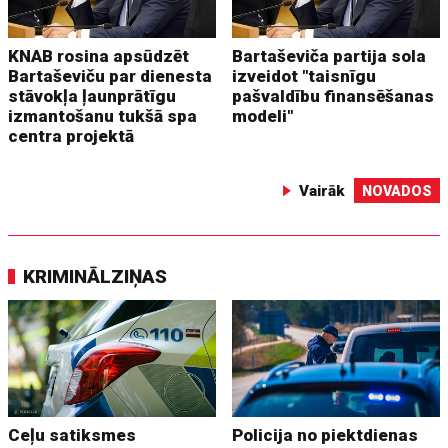
KNAB rosina apsūdzēt
Bartaševiča partija sola
Bartaševiču par dienesta
izveidot "taisnīgu
stāvokļa ļaunprātīgu
pašvaldību finansēšanas
izmantošanu tukšā spa
modeli"
centra projektā
Vairāk
NOVADOS
KRIMINĀLZIŅAS
Ceļu satiksmes
Policija no piektdienas