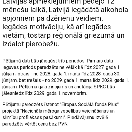
Latvijas apmeklējumiem pēdējo 12
mēnešu laikā, Latvijā iegādātā alkohola
apjomiem pa dzērienu veidiem,
iegādes motivāciju, kā arī iegādes
vietām, tostarp reģionālā griezumā un
izdalot pierobežu.
Pētījumā dati būs jāiegūst trīs periodos. Pirmais datu
ieguves periods paredzēts ne vēlāk kā līdz 2027. gada 1.
jūlijam, otrais - no 2028. gada 1. marta līdz 2028. gada 30.
jūnijam, bet trešais - no 2029. gada 1. marta līdz 2029. gada 1.
jūnijam. Pētījuma gala ziņojums un anotācija SPKC būs
jāiesniedz līdz 2029. gada 1. novembrim.
Pētījumu paredzēts īstenot "Eiropas Sociālā fonda Plus"
projektā "Nacionāla mēroga veselības veicināšanas un
slimību profilakses pasākumi". Piedāvājumu izvēlē
paredzēts vērtēt cenu bez PVN.