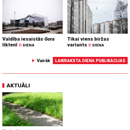
Valdība iesaistās
Gora
Tikai viens biržas
liktenī
variants
©
DIENA
©
DIENA
Vairāk
LAIKRAKSTA DIENA PUBLIKĀCIJAS
AKTUĀLI