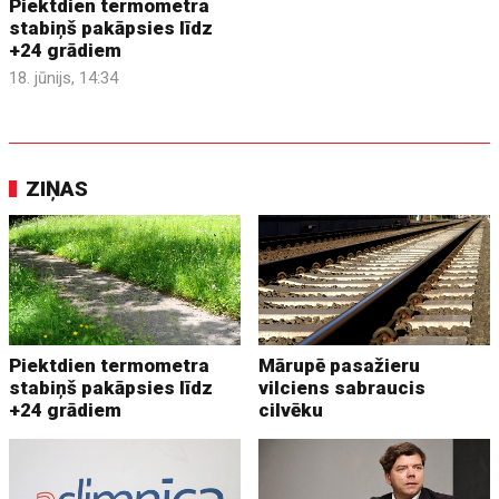
Piektdien termometra
stabiņš pakāpsies līdz
+24 grādiem
18. jūnijs, 14:34
ZIŅAS
Piektdien termometra
Mārupē pasažieru
stabiņš pakāpsies līdz
vilciens sabraucis
+24 grādiem
cilvēku