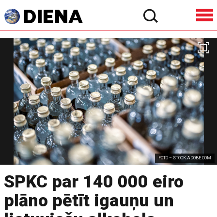
FOTO – STOCK.ADOBE.COM
SPKC par 140 000 eiro
plāno pētīt igauņu un