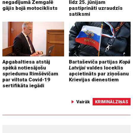
negadījumā Zemgalē
līdz 25. jūnijam
gājis bojā motociklists
pastiprināti uzraudzīs
satiksmi
Apgabaltiesa atstāj
Bartaševiča partijas
Kopā
spēkā notiesājošu
Latvijai
valdes loceklis
spriedumu Rimšēvičam
apcietināts par ziņošanu
par viltota Covid-19
Krievijas dienestiem
sertifikāta iegādi
Vairāk
KRIMINĀLZIŅAS