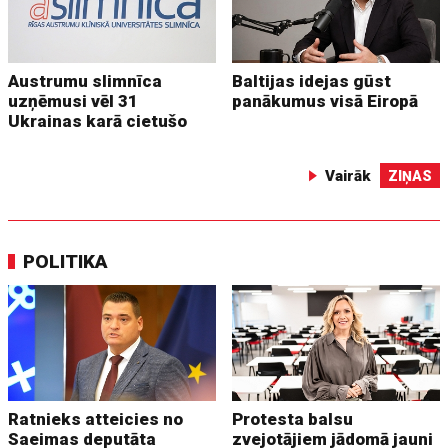
Austrumu slimnīca
Baltijas idejas gūst
uzņēmusi vēl 31
panākumus visā Eiropā
Ukrainas karā cietušo
Vairāk
ZIŅAS
POLITIKA
Ratnieks atteicies no
Protesta balsu
Saeimas deputāta
zvejotājiem jādomā jauni