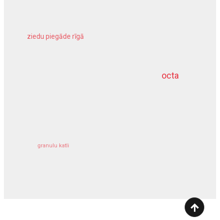
ziedu piegāde rīgā
meliorācijas darbi
octa
dziļurbums
kravu apdrošināšana
granulu katli
siltumsūknis