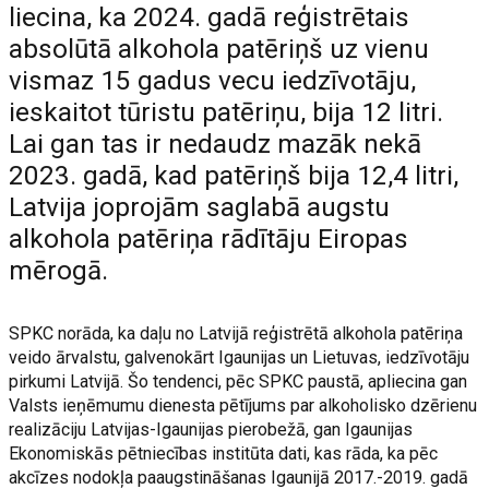
liecina, ka 2024. gadā reģistrētais
absolūtā alkohola patēriņš uz vienu
vismaz 15 gadus vecu iedzīvotāju,
ieskaitot tūristu patēriņu, bija 12 litri.
Lai gan tas ir nedaudz mazāk nekā
2023. gadā, kad patēriņš bija 12,4 litri,
Latvija joprojām saglabā augstu
alkohola patēriņa rādītāju Eiropas
mērogā.
SPKC norāda, ka daļu no Latvijā reģistrētā alkohola patēriņa
veido ārvalstu, galvenokārt Igaunijas un Lietuvas, iedzīvotāju
pirkumi Latvijā. Šo tendenci, pēc SPKC paustā, apliecina gan
Valsts ieņēmumu dienesta pētījums par alkoholisko dzērienu
realizāciju Latvijas-Igaunijas pierobežā, gan Igaunijas
Ekonomiskās pētniecības institūta dati, kas rāda, ka pēc
akcīzes nodokļa paaugstināšanas Igaunijā 2017.-2019. gadā