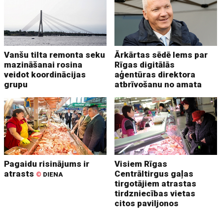
Vanšu tilta remonta seku
Ārkārtas sēdē lems par
mazināšanai rosina
Rīgas digitālās
veidot koordinācijas
aģentūras direktora
grupu
atbrīvošanu no amata
Pagaidu risinājums ir
Visiem Rīgas
atrasts
Centrāltirgus gaļas
©
DIENA
tirgotājiem atrastas
tirdzniecības vietas
citos paviljonos