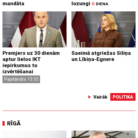
mandāta
lozungi
©
DIENA
Premjers uz 30 dienām
Saeimā atgriežas Siliņa
aptur lielos IKT
un Lībiņa-Egnere
iepirkumus to
izvērtēšanai
Papildināts 13:35
Vairāk
POLITIKA
RĪGĀ