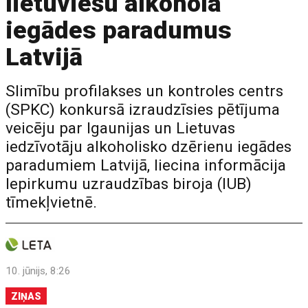
lietuviešu alkohola
iegādes paradumus
Latvijā
Slimību profilakses un kontroles centrs
(SPKC) konkursā izraudzīsies pētījuma
veicēju par Igaunijas un Lietuvas
iedzīvotāju alkoholisko dzērienu iegādes
paradumiem Latvijā, liecina informācija
Iepirkumu uzraudzības biroja (IUB)
tīmekļvietnē.
10. jūnijs, 8:26
ZIŅAS