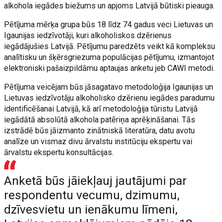
alkohola iegādes biežums un apjoms Latvijā būtiski pieauga.
Pētījuma mērķa grupa būs 18 līdz 74 gadus veci Lietuvas un
Igaunijas iedzīvotāji, kuri alkoholiskos dzērienus
iegādājušies Latvijā. Pētījumu paredzēts veikt kā kompleksu
analītisku un šķērsgriezuma populācijas pētījumu, izmantojot
elektroniski pašaizpildāmu aptaujas anketu jeb CAWI metodi.
Pētījuma veicējam būs jāsagatavo metodoloģija Igaunijas un
Lietuvas iedzīvotāju alkoholisko dzērienu iegādes paradumu
identificēšanai Latvijā, kā arī metodoloģija tūristu Latvijā
iegādātā absolūtā alkohola patēriņa aprēķināšanai. Tās
izstrādē būs jāizmanto zinātniskā literatūra, datu avotu
analīze un vismaz divu ārvalstu institūciju ekspertu vai
ārvalstu ekspertu konsultācijas.
Anketā būs jāiekļauj jautājumi par
respondentu vecumu, dzimumu,
dzīvesvietu un ienākumu līmeni,