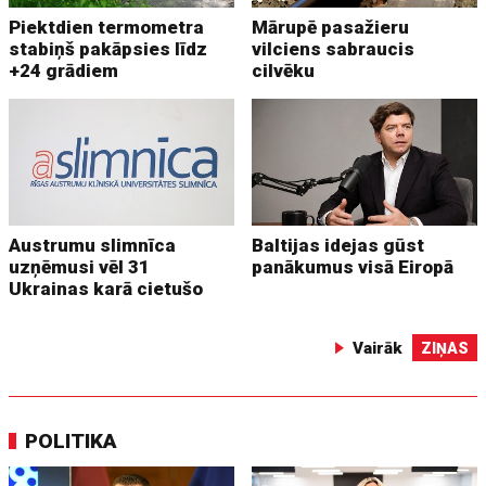
Piektdien termometra
Mārupē pasažieru
stabiņš pakāpsies līdz
vilciens sabraucis
+24 grādiem
cilvēku
Austrumu slimnīca
Baltijas idejas gūst
uzņēmusi vēl 31
panākumus visā Eiropā
Ukrainas karā cietušo
Vairāk
ZIŅAS
POLITIKA