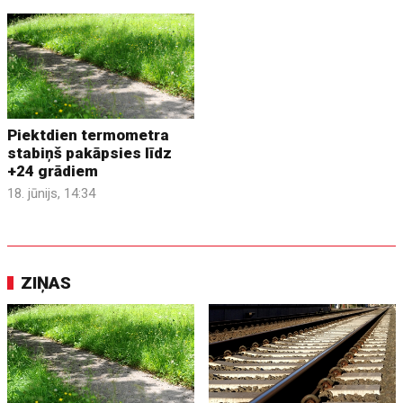
Piektdien termometra
stabiņš pakāpsies līdz
+24 grādiem
18. jūnijs, 14:34
ZIŅAS