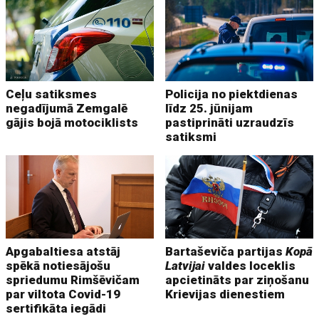
Ceļu satiksmes
Policija no piektdienas
negadījumā Zemgalē
līdz 25. jūnijam
gājis bojā motociklists
pastiprināti uzraudzīs
satiksmi
Apgabaltiesa atstāj
Bartaševiča partijas
Kopā
spēkā notiesājošu
Latvijai
valdes loceklis
spriedumu Rimšēvičam
apcietināts par ziņošanu
par viltota Covid-19
Krievijas dienestiem
sertifikāta iegādi