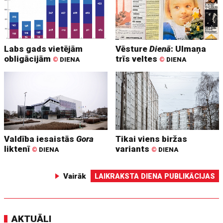
Labs gads vietējām
Vēsture
Dienā
: Ulmaņa
obligācijām
trīs veltes
©
DIENA
©
DIENA
Valdība iesaistās
Gora
Tikai viens biržas
liktenī
variants
©
DIENA
©
DIENA
Vairāk
LAIKRAKSTA DIENA PUBLIKĀCIJAS
AKTUĀLI