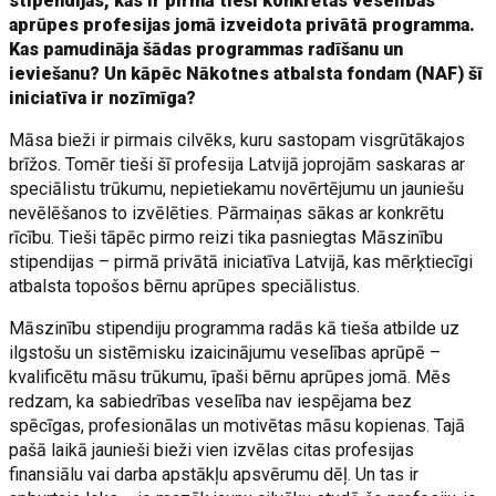
stipendijas, kas ir pirmā tieši konkrētas veselības
aprūpes profesijas jomā izveidota privātā programma.
Kas pamudināja šādas programmas radīšanu un
ieviešanu? Un kāpēc Nākotnes atbalsta fondam (NAF) šī
iniciatīva ir nozīmīga?
Māsa bieži ir pirmais cilvēks, kuru sastopam visgrūtākajos
brīžos. Tomēr tieši šī profesija Latvijā joprojām saskaras ar
speciālistu trūkumu, nepietiekamu novērtējumu un jauniešu
nevēlēšanos to izvēlēties. Pārmaiņas sākas ar konkrētu
rīcību. Tieši tāpēc pirmo reizi tika pasniegtas Māszinību
stipendijas – pirmā privātā iniciatīva Latvijā, kas mērķtiecīgi
atbalsta topošos bērnu aprūpes speciālistus.
Māszinību stipendiju programma radās kā tieša atbilde uz
ilgstošu un sistēmisku izaicinājumu veselības aprūpē –
kvalificētu māsu trūkumu, īpaši bērnu aprūpes jomā. Mēs
redzam, ka sabiedrības veselība nav iespējama bez
spēcīgas, profesionālas un motivētas māsu kopienas. Tajā
pašā laikā jaunieši bieži vien izvēlas citas profesijas
finansiālu vai darba apstākļu apsvērumu dēļ. Un tas ir