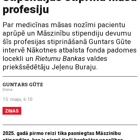
profesiju
Par medicīnas māsas nozīmi pacientu
aprūpē un Māszinību stipendiju devumu
šīs profesijas stiprināšanā Guntars Gūte
intervē Nākotnes atbalsta fonda padomes
locekli un
Rietumu Bankas
valdes
priekšsēdētāju Jeļenu Buraju.
GUNTARS GŪTE
Diena
15. maijs, 6:10
ZIŅAS
2025. gadā pirmo reizi tika pasniegtas Māszinību