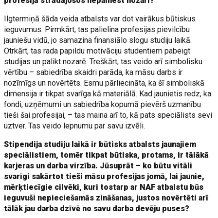
profesijā strādājošos nepamest nozari?
Ilgtermiņā šāda veida atbalsts var dot vairākus būtiskus
ieguvumus. Pirmkārt, tas palielina profesijas pievilcību
jauniešu vidū, jo samazina finansiālo slogu studiju laikā.
Otrkārt, tas rada papildu motivāciju studentiem pabeigt
studijas un palikt nozarē. Treškārt, tas veido arī simbolisku
vērtību – sabiedrība skaidri parāda, ka māsu darbs ir
nozīmīgs un novērtēts. Esmu pārliecināta, ka šī simboliskā
dimensija ir tikpat svarīga kā materiālā. Kad jaunietis redz, ka
fondi, uzņēmumi un sabiedrība kopumā pievērš uzmanību
tieši šai profesijai, – tas maina arī to, kā pats speciālists sevi
uztver. Tas veido lepnumu par savu izvēli.
Stipendija studiju laikā ir būtisks atbalsts jaunajiem
speciālistiem, tomēr tikpat būtiska, protams, ir tālākā
karjeras un darba virzība. Jūsuprāt – ko būtu vitāli
svarīgi sakārtot tieši māsu profesijas jomā, lai jaunie,
mērķtiecīgie cilvēki, kuri tostarp ar NAF atbalstu būs
ieguvuši nepieciešamās zināšanas, justos novērtēti arī
tālāk jau darba dzīvē no savu darba devēju puses?