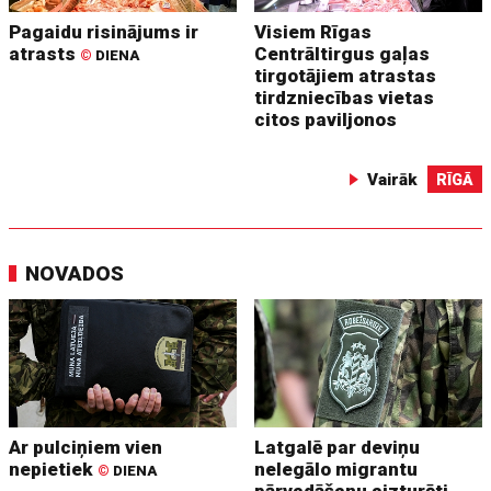
Pagaidu risinājums ir
Visiem Rīgas
atrasts
Centrāltirgus gaļas
©
DIENA
tirgotājiem atrastas
tirdzniecības vietas
citos paviljonos
Vairāk
RĪGĀ
NOVADOS
Ar pulciņiem vien
Latgalē par deviņu
nepietiek
nelegālo migrantu
©
DIENA