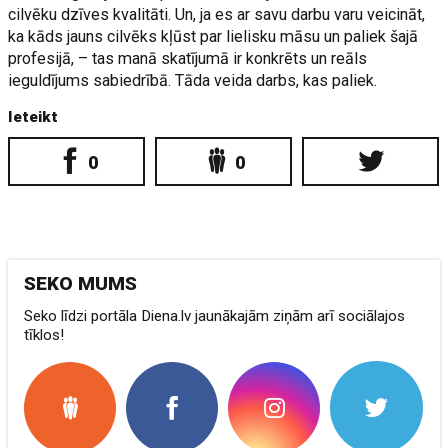
cilvēku dzīves kvalitāti. Un, ja es ar savu darbu varu veicināt,
ka kāds jauns cilvēks kļūst par lielisku māsu un paliek šajā
profesijā, – tas manā skatījumā ir konkrēts un reāls
ieguldījums sabiedrībā. Tāda veida darbs, kas paliek.
Ieteikt
0
0
SEKO MUMS
Seko līdzi portāla Diena.lv jaunākajām ziņām arī sociālajos
tīklos!