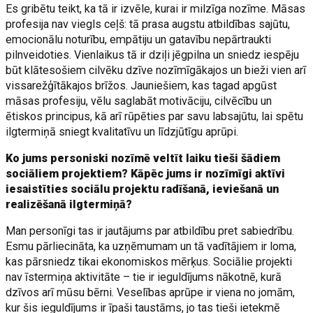
Es gribētu teikt, ka tā ir izvēle, kurai ir milzīga nozīme. Māsas
profesija nav viegls ceļš: tā prasa augstu atbildības sajūtu,
emocionālu noturību, empātiju un gatavību nepārtraukti
pilnveidoties. Vienlaikus tā ir dziļi jēgpilna un sniedz iespēju
būt klātesošiem cilvēku dzīve nozīmīgākajos un bieži vien arī
vissarežģītākajos brīžos. Jauniešiem, kas tagad apgūst
māsas profesiju, vēlu saglabāt motivāciju, cilvēcību un
ētiskos principus, kā arī rūpēties par savu labsajūtu, lai spētu
ilgtermiņā sniegt kvalitatīvu un līdzjūtīgu aprūpi.
Ko jums personiski nozīmē veltīt laiku tieši šādiem
sociāliem projektiem? Kāpēc jums ir nozīmīgi aktīvi
iesaistīties sociālu projektu radīšanā, ieviešanā un
realizēšanā ilgtermiņā?
Man personīgi tas ir jautājums par atbildību pret sabiedrību.
Esmu pārliecināta, ka uzņēmumam un tā vadītājiem ir loma,
kas pārsniedz tikai ekonomiskos mērķus. Sociālie projekti
nav īstermiņa aktivitāte – tie ir ieguldījums nākotnē, kurā
dzīvos arī mūsu bērni. Veselības aprūpe ir viena no jomām,
kur šis ieguldījums ir īpaši taustāms, jo tas tieši ietekmē