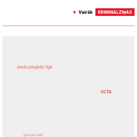
Vairāk
KRIMINĀLZIŅAS
ziedu piegāde rīgā
meliorācijas darbi
octa
dziļurbums
kravu apdrošināšana
granulu katli