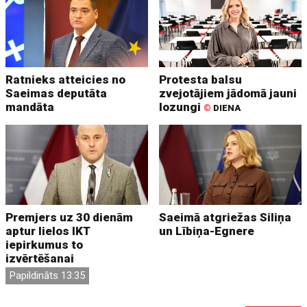
Ratnieks atteicies no
Protesta balsu
Saeimas deputāta
zvejotājiem jādomā jauni
mandāta
lozungi
©
DIENA
Premjers uz 30 dienām
Saeimā atgriežas Siliņa
aptur lielos IKT
un Lībiņa-Egnere
iepirkumus to
izvērtēšanai
Papildināts 13:35