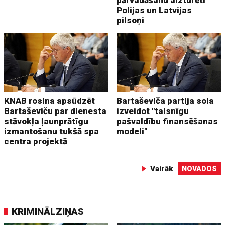
pārvadāšanu aizturēti
Polijas un Latvijas
pilsoņi
KNAB rosina apsūdzēt
Bartaševiča partija sola
Bartaševiču par dienesta
izveidot "taisnīgu
stāvokļa ļaunprātīgu
pašvaldību finansēšanas
izmantošanu tukšā spa
modeli"
centra projektā
Vairāk
NOVADOS
KRIMINĀLZIŅAS