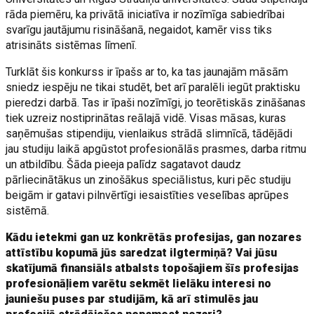
rāda piemēru, ka privātā iniciatīva ir nozīmīga sabiedrībai
svarīgu jautājumu risināšanā, negaidot, kamēr viss tiks
atrisināts sistēmas līmenī.
Turklāt šis konkurss ir īpašs ar to, ka tas jaunajām māsām
sniedz iespēju ne tikai studēt, bet arī paralēli iegūt praktisku
pieredzi darbā. Tas ir īpaši nozīmīgi, jo teorētiskās zināšanas
tiek uzreiz nostiprinātas reālajā vidē. Visas māsas, kuras
saņēmušas stipendiju, vienlaikus strādā slimnīcā, tādējādi
jau studiju laikā apgūstot profesionālās prasmes, darba ritmu
un atbildību. Šāda pieeja palīdz sagatavot daudz
pārliecinātākus un zinošākus speciālistus, kuri pēc studiju
beigām ir gatavi pilnvērtīgi iesaistīties veselības aprūpes
sistēmā.
Kādu ietekmi gan uz konkrētās profesijas, gan nozares
attīstību kopumā jūs saredzat ilgtermiņā? Vai jūsu
skatījumā finansiāls atbalsts topošajiem šīs profesijas
profesionāļiem varētu sekmēt lielāku interesi no
jauniešu puses par studijām, kā arī stimulēs jau