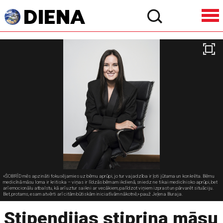
«ŠOBRĪD mēs apzināti fokusējamies uz bērnu aprūpi, jo tur vajadzība ir ļoti jūtama un konkrēta. Bērnu
medicīnā māsu loma ir kritiska – viņas ir līdzās bērnam ikdienā, sniedz ne tikai medicīnisko aprūpi, bet
arī emocionālu atbalstu, kā arī uztur saikni ar vecākiem, palīdzot viņiem izprast un pārvarēt situāciju.
Bet, protams, esam atvērti arī citām būtiskām iniciatīvām nākotnē,» pauž Jeļena Buraja.
Stipendijas stiprina māsu