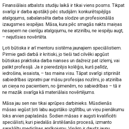
Finansiālais atbalsts studiju laikā ir tikai viens posms. Tikpat
svarīgi ir darba apstākļi pēc studijām: konkurētspējīgs
atalgojums, sabalansēta darba slodze un profesionālās
izaugsmes iespējas. Māsa, kura pēc smagās nakts maiņas
nesaņem ne cienīgu atalgojumu, ne atzinību, ne iespēju augt,
– nejutīsies novērtēta.
Ļoti būtiska ir arī mentoru sistēma jaunajiem speciālistiem.
Pirmie gadi darbā ir kritiski, jo tieši tad cilvēki apgūst
būtiskas praktiska darba nianses un dažreiz pat izlemj, vai
palikt profesijā. Ja ir pieredzējis kolēģis, kurš palīdz,
iedrošina, iesaista, – tas maina visu. Tāpat svarīgi stiprināt
sabiedrības izpratni par māsu profesijas nozīmi, jo atzinība
un cieņa no pacientiem, no ģimenēm, no sabiedrības – tā ir
ne mazāk svarīga kā materiālais novērtējums.
Māsa jau sen nav tikai aprūpes darbinieks. Mūsdienās
māsas iegūst ļoti labu augstāko izglītību, un viņu pienākumu
loks arvien paplašinās. Šodien māsas ir augsti kvalificēti
speciālisti, kuri piedalās ārstēšanās procesā, izmanto
sarežģītu medicīnas aprīkojumu. Viņām ir daudz jaunu