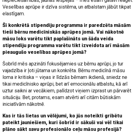
nepieciešamības, jaunas iespējas – mēs esam gatavi reaģēt.
Veselības aprūpe ir dzīva sistēma, un atbalstam jābūt tikpat
elastīgam.
Šī konkrētā stipendiju programma ir paredzēta māsām
tieši bērnu medicīniskās aprūpes jomā. Vai nākotnē
māsu loks varētu tikt paplašināts un šāda veida
stipendiju programma varētu tikt izveidota arī māsām
pieaugušo veselības aprūpes jomā?
Šobrīd mēs apzināti fokusējamies uz bērnu aprūpi, jo tur
vajadzība ir ļoti jūtama un konkrēta. Bērnu medicīnā māsu
loma ir kritiska – viņas ir līdzās bērnam ikdienā, sniedz ne
tikai medicīnisko aprūpi, bet arī emocionālu atbalstu, kā arī
uztur saikni ar vecākiem, palīdzot viņiem izprast un pārvarēt
situāciju. Bet, protams, esam atvērti arī citām būtiskām
iniciatīvām nākotnē.
Kas ir tās lietas un vēlējumi, ko jūs noteikti gribētu
pateikt jauniešiem, kuri šobrīd ir sākuši vai vēl tikai
plāno sākt savu profesionālo ceļu māsu profesijā?