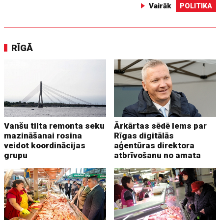
Vairāk
POLITIKA
RĪGĀ
Vanšu tilta remonta seku
Ārkārtas sēdē lems par
mazināšanai rosina
Rīgas digitālās
veidot koordinācijas
aģentūras direktora
grupu
atbrīvošanu no amata