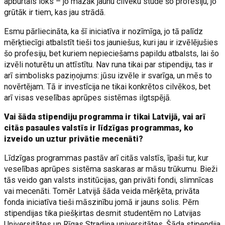
apburtais loks – jo mazāk jaunu cilvēku studē šo profesiju, jo
grūtāk ir tiem, kas jau strādā.
Esmu pārliecināta, ka šī iniciatīva ir nozīmīga, jo tā palīdz
mērķtiecīgi atbalstīt tieši tos jauniešus, kuri jau ir izvēlējušies
šo profesiju, bet kuriem nepieciešams papildu atbalsts, lai šo
izvēli noturētu un attīstītu. Nav runa tikai par stipendiju, tas ir
arī simbolisks paziņojums: jūsu izvēle ir svarīga, un mēs to
novērtējam. Tā ir investīcija ne tikai konkrētos cilvēkos, bet
arī visas veselības aprūpes sistēmas ilgtspējā.
Vai šāda stipendiju programma ir tikai Latvijā, vai arī
citās pasaules valstīs ir līdzīgas programmas, ko
izveido un uztur privātie mecenāti?
Līdzīgas programmas pastāv arī citās valstīs, īpaši tur, kur
veselības aprūpes sistēma saskaras ar māsu trūkumu. Bieži
tās veido gan valsts institūcijas, gan privāti fondi, slimnīcas
vai mecenāti. Tomēr Latvijā šāda veida mērķēta, privāta
fonda iniciatīva tieši māszinību jomā ir jauns solis. Pērn
stipendijas tika piešķirtas desmit studentēm no Latvijas
Universitātes un Rīgas Stradiņa universitātes. Šāda stipendija