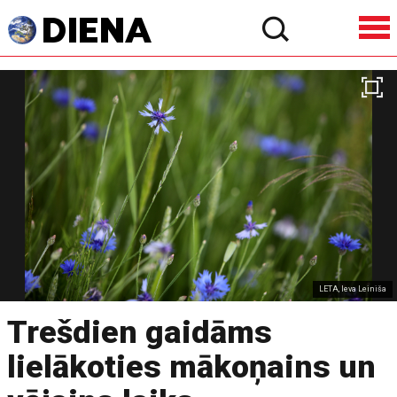
LETA, Ieva Leiniša
Trešdien gaidāms
lielākoties mākoņains un