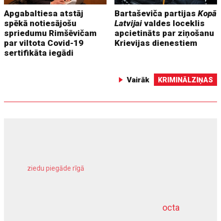
Apgabaltiesa atstāj
Bartaševiča partijas
Kopā
spēkā notiesājošu
Latvijai
valdes loceklis
spriedumu Rimšēvičam
apcietināts par ziņošanu
par viltota Covid-19
Krievijas dienestiem
sertifikāta iegādi
Vairāk
KRIMINĀLZIŅAS
ziedu piegāde rīgā
meliorācijas darbi
octa
dziļurbums