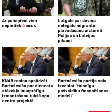
Ar pulciņiem vien
Latgalē par deviņu
nepietiek
nelegālo migrantu
©
DIENA
pārvadāšanu aizturēti
Polijas un Latvijas
pilsoņi
KNAB rosina apsūdzēt
Bartaševiča partija sola
Bartaševiču par dienesta
izveidot "taisnīgu
stāvokļa ļaunprātīgu
pašvaldību finansēšanas
izmantošanu tukšā spa
modeli"
centra projektā