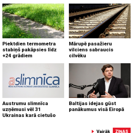
Piektdien termometra
Mārupē pasažieru
stabiņš pakāpsies līdz
vilciens sabraucis
+24 grādiem
cilvēku
Austrumu slimnīca
Baltijas idejas gūst
uzņēmusi vēl 31
panākumus visā Eiropā
Ukrainas karā cietušo
Vairāk
ZIŅAS