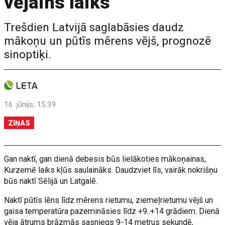
vējains laiks
Trešdien Latvijā saglabāsies daudz
mākoņu un pūtīs mērens vējš, prognozē
sinoptiķi.
16. jūnijs, 15:39
ZIŅAS
Gan naktī, gan dienā debesis būs lielākoties mākoņainas,
Kurzemē laiks kļūs saulaināks. Daudzviet līs, vairāk nokrišņu
būs naktī Sēlijā un Latgalē.
Naktī pūtīs lēns līdz mērens rietumu, ziemeļrietumu vējš un
gaisa temperatūra pazemināsies līdz +9..+14 grādiem. Dienā
vēja ātrums brāzmās sasniegs 9-14 metrus sekundē,