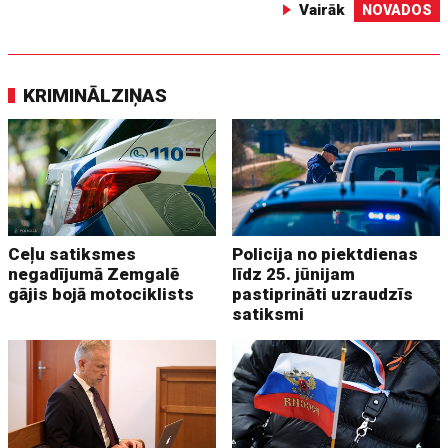
Vairāk
NOVADOS
KRIMINĀLZIŅAS
Ceļu satiksmes
Policija no piektdienas
negadījumā Zemgalē
līdz 25. jūnijam
gājis bojā motociklists
pastiprināti uzraudzīs
satiksmi