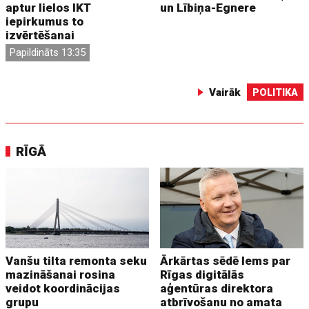
aptur lielos IKT
un Lībiņa-Egnere
iepirkumus to
izvērtēšanai
Papildināts 13:35
Vairāk
POLITIKA
RĪGĀ
Vanšu tilta remonta seku
Ārkārtas sēdē lems par
mazināšanai rosina
Rīgas digitālās
veidot koordinācijas
aģentūras direktora
grupu
atbrīvošanu no amata