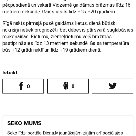
pēcpusdienā un vakarā Vidzemē gaidāmas brāzmas līdz 16
metriem sekundē. Gaiss iesils līdz +15..+20 grādiem.
Rīgā nakts pirmajā pusē gaidāms lietus, dienā būtiski
nokrišņi netiek prognozēti, bet debesis pārsvarā saglabāsies
mākoņainas. Rietumu, ziemeļrietumu vējš brāzmās
pastiprināsies līdz 13 metriem sekundē. Gaisa temperatūra
būs +12 grādi naktī un līdz +19 grādiem dienā.
Ieteikt
0
0
SEKO MUMS
Seko līdzi portāla Diena.lv jaunākajām ziņām arī sociālajos