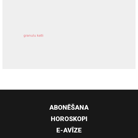
kravu apdrošināšana
granulu katli
siltumsūknis
ABONĒŠANA
HOROSKOPI
E-AVĪZE