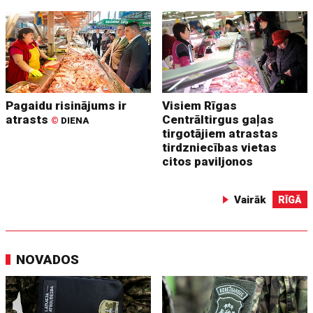
Pagaidu risinājums ir
Visiem Rīgas
atrasts
Centrāltirgus gaļas
©
DIENA
tirgotājiem atrastas
tirdzniecības vietas
citos paviljonos
Vairāk
RĪGĀ
NOVADOS