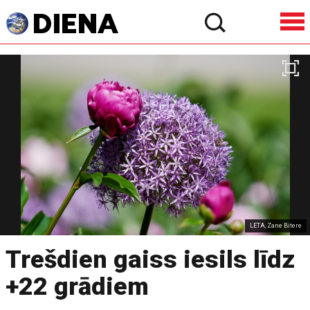
LETA, Zane Bitere
Trešdien gaiss iesils līdz
+22 grādiem