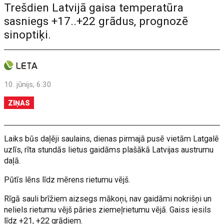
Trešdien Latvijā gaisa temperatūra
sasniegs +17..+22 grādus, prognozē
sinoptiķi.
10. jūnijs, 6:30
ZIŅAS
Laiks būs daļēji saulains, dienas pirmajā pusē vietām Latgalē
uzlīs, rīta stundās lietus gaidāms plašākā Latvijas austrumu
daļā.
Pūtīs lēns līdz mērens rietumu vējš.
Rīgā sauli brīžiem aizsegs mākoņi, nav gaidāmi nokrišņi un
neliels rietumu vējš pāries ziemeļrietumu vējā. Gaiss iesils
līdz +21, +22 grādiem.