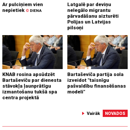
Ar pulciņiem vien
Latgalē par deviņu
nepietiek
nelegālo migrantu
©
DIENA
pārvadāšanu aizturēti
Polijas un Latvijas
pilsoņi
KNAB rosina apsūdzēt
Bartaševiča partija sola
Bartaševiču par dienesta
izveidot "taisnīgu
stāvokļa ļaunprātīgu
pašvaldību finansēšanas
izmantošanu tukšā spa
modeli"
centra projektā
Vairāk
NOVADOS