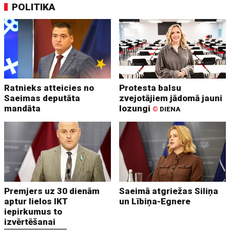
POLITIKA
Ratnieks atteicies no
Protesta balsu
Saeimas deputāta
zvejotājiem jādomā jauni
mandāta
lozungi
©
DIENA
Premjers uz 30 dienām
Saeimā atgriežas Siliņa
aptur lielos IKT
un Lībiņa-Egnere
iepirkumus to
izvērtēšanai