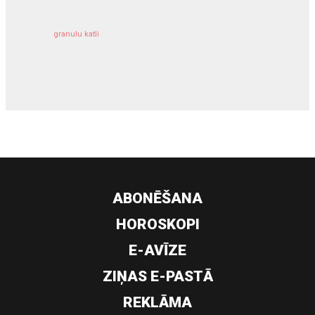
granulu katli
siltumsūknis
ABONĒŠANA
HOROSKOPI
E-AVĪZE
ZIŅAS E-PASTĀ
REKLĀMA