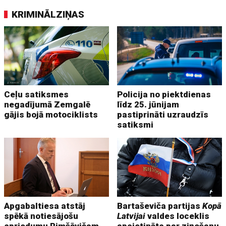
KRIMINĀLZIŅAS
Ceļu satiksmes
Policija no piektdienas
negadījumā Zemgalē
līdz 25. jūnijam
gājis bojā motociklists
pastiprināti uzraudzīs
satiksmi
Apgabaltiesa atstāj
Bartaševiča partijas
Kopā
spēkā notiesājošu
Latvijai
valdes loceklis
spriedumu Rimšēvičam
apcietināts par ziņošanu