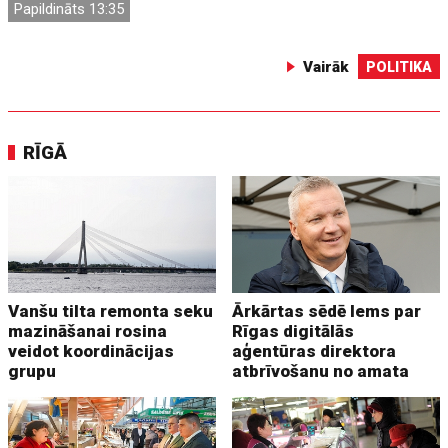
Papildināts 13:35
Vairāk
POLITIKA
RĪGĀ
Vanšu tilta remonta seku
Ārkārtas sēdē lems par
mazināšanai rosina
Rīgas digitālās
veidot koordinācijas
aģentūras direktora
grupu
atbrīvošanu no amata