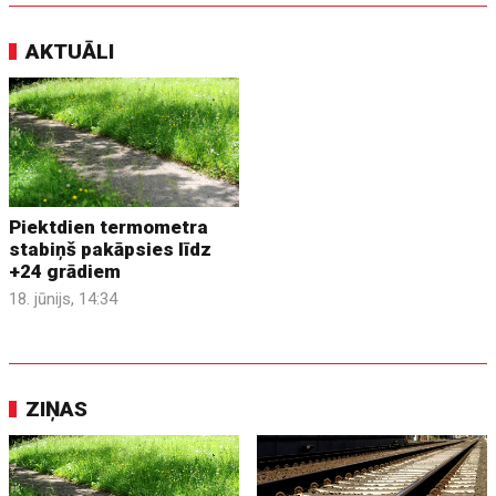
AKTUĀLI
Piektdien termometra
stabiņš pakāpsies līdz
+24 grādiem
18. jūnijs, 14:34
ZIŅAS