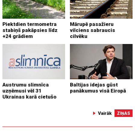
Piektdien termometra
Mārupē pasažieru
stabiņš pakāpsies līdz
vilciens sabraucis
+24 grādiem
cilvēku
Austrumu slimnīca
Baltijas idejas gūst
uzņēmusi vēl 31
panākumus visā Eiropā
Ukrainas karā cietušo
Vairāk
ZIŅAS