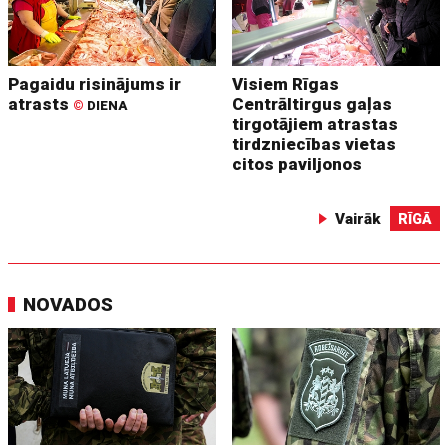
Pagaidu risinājums ir
Visiem Rīgas
atrasts
Centrāltirgus gaļas
©
DIENA
tirgotājiem atrastas
tirdzniecības vietas
citos paviljonos
Vairāk
RĪGĀ
NOVADOS