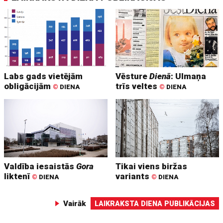
Labs gads vietējām
Vēsture
Dienā
: Ulmaņa
obligācijām
trīs veltes
©
DIENA
©
DIENA
Valdība iesaistās
Gora
Tikai viens biržas
liktenī
variants
©
DIENA
©
DIENA
Vairāk
LAIKRAKSTA DIENA PUBLIKĀCIJAS