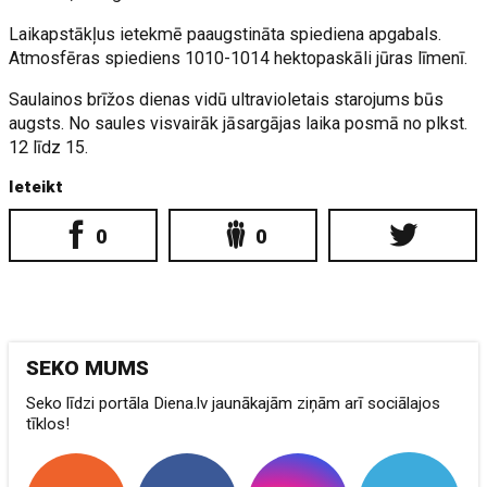
Laikapstākļus ietekmē paaugstināta spiediena apgabals.
Atmosfēras spiediens 1010-1014 hektopaskāli jūras līmenī.
Saulainos brīžos dienas vidū ultravioletais starojums būs
augsts. No saules visvairāk jāsargājas laika posmā no plkst.
12 līdz 15.
Ieteikt
0
0
SEKO MUMS
Seko līdzi portāla Diena.lv jaunākajām ziņām arī sociālajos
tīklos!