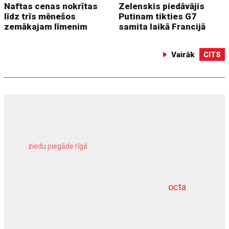
Naftas cenas nokrītas
Zelenskis piedāvājis
līdz trīs mēnešos
Putinam tikties G7
zemākajam līmenim
samita laikā Francijā
Vairāk
CITS
ziedu piegāde rīgā
meliorācijas darbi
octa
dziļurbums
kravu apdrošināšana