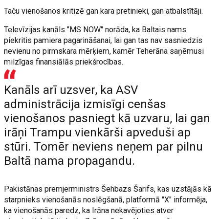
Taču vienošanos kritizē gan kara pretinieki, gan atbalstītāji.
Televīzijas kanāls "MS NOW" norāda, ka Baltais nams
piekritis pamiera pagarināšanai, lai gan tas nav sasniedzis
nevienu no pirmskara mērķiem, kamēr Teherāna saņēmusi
milzīgas finansiālās priekšrocības.
Kanāls arī uzsver, ka ASV
administrācija izmisīgi cenšas
vienošanos pasniegt kā uzvaru, lai gan
irāņi Trampu vienkārši apveduši ap
stūri. Tomēr neviens neņem par pilnu
Baltā nama propagandu.
Pakistānas premjerministrs Šehbazs Šarifs, kas uzstājās kā
starpnieks vienošanās noslēgšanā, platformā "X" informēja,
ka vienošanās paredz, ka Irāna nekavējoties atver