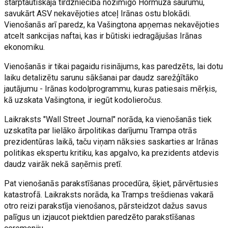
starptautiskajā tirdzniecībā nozīmīgo Hormuza šaurumu,
savukārt ASV nekavējoties atceļ Irānas ostu blokādi.
Vienošanās arī paredz, ka Vašingtona apņemas nekavējoties
atcelt sankcijas naftai, kas ir būtiski iedragājušas Irānas
ekonomiku.
Vienošanās ir tikai pagaidu risinājums, kas paredzēts, lai dotu
laiku detalizētu sarunu sākšanai par daudz sarežģītāko
jautājumu - Irānas kodolprogrammu, kuras patiesais mērķis,
kā uzskata Vašingtona, ir iegūt kodolieročus.
Laikraksts "Wall Street Journal" norāda, ka vienošanās tiek
uzskatīta par lielāko ārpolitikas darījumu Trampa otrās
prezidentūras laikā, taču viņam nāksies saskarties ar Irānas
politikas ekspertu kritiku, kas apgalvo, ka prezidents atdevis
daudz vairāk nekā saņēmis pretī.
Pat vienošanās parakstīšanas procedūra, šķiet, pārvērtusies
katastrofā. Laikraksts norāda, ka Tramps trešdienas vakarā
otro reizi parakstīja vienošanos, pārsteidzot dažus savus
palīgus un izjaucot piektdien paredzēto parakstīšanas