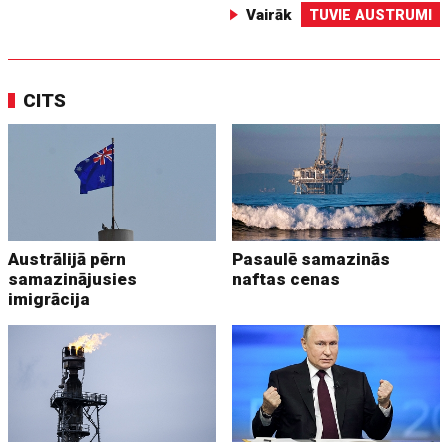
Vairāk
TUVIE AUSTRUMI
CITS
Austrālijā pērn
Pasaulē samazinās
samazinājusies
naftas cenas
imigrācija