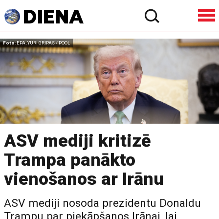
Foto
: EPA, YURI GRIPAS / POOL
ASV mediji kritizē
Trampa panākto
vienošanos ar Irānu
ASV mediji nosoda prezidentu Donaldu
Trampu par piekāpšanos Irānai, lai