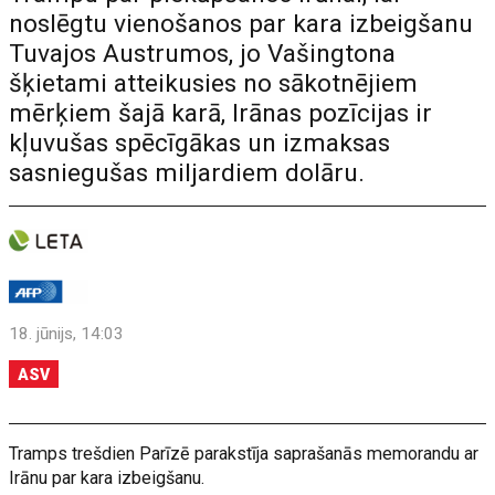
noslēgtu vienošanos par kara izbeigšanu
Tuvajos Austrumos, jo Vašingtona
šķietami atteikusies no sākotnējiem
mērķiem šajā karā, Irānas pozīcijas ir
kļuvušas spēcīgākas un izmaksas
sasniegušas miljardiem dolāru.
18. jūnijs, 14:03
ASV
Tramps trešdien Parīzē parakstīja saprašanās memorandu ar
Irānu par kara izbeigšanu.