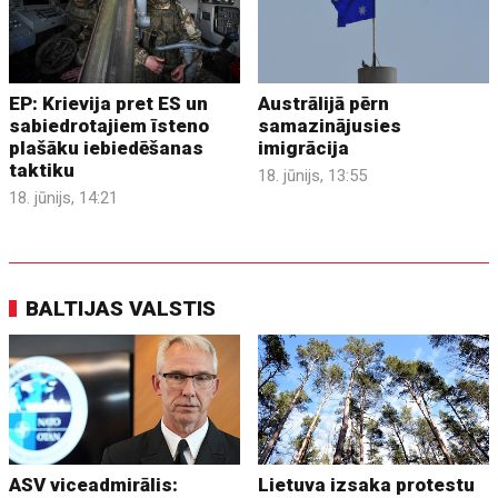
EP: Krievija pret ES un
Austrālijā pērn
sabiedrotajiem īsteno
samazinājusies
plašāku iebiedēšanas
imigrācija
taktiku
18. jūnijs, 13:55
18. jūnijs, 14:21
BALTIJAS VALSTIS
ASV viceadmirālis:
Lietuva izsaka protestu