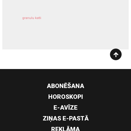
granulu katli
siltumsūknis
ABONĒŠANA
HOROSKOPI
E-AVĪZE
ZIŅAS E-PASTĀ
REKLĀMA