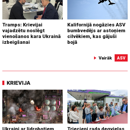
Tramps: Krievijai
Kalifornijā nogāzies ASV
vajadzētu noslēgt
bumbvedējs ar astoņiem
vienošanos kara Ukrainā
cilvēkiem, kas gājuši
izbeigšanai
bojā
Vairāk
ASV
KRIEVIJA
Ukraiņi ar lidrobotiem
Triecieni rada degvielas