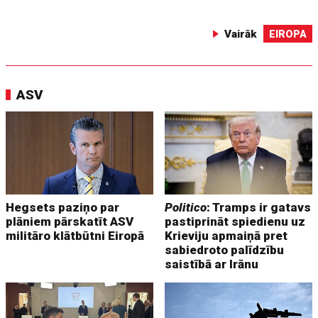
Vairāk
EIROPA
ASV
Hegsets paziņo par
Politico
: Tramps ir gatavs
plāniem pārskatīt ASV
pastiprināt spiedienu uz
militāro klātbūtni Eiropā
Krieviju apmaiņā pret
sabiedroto palīdzību
saistībā ar Irānu