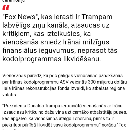
ceremoniju.
"Fox News", kas ierasti ir Trampam
labvēlīgs ziņu kanāls, atsaucas uz
kritiķiem, kas izteikušies, ka
vienošanās sniedz Irānai milzīgus
finansiālus ieguvumus, neprasot tās
kodolprogrammas likvidēšanu.
Vienošanās paredz, ka pēc galīgās vienošanās panākšanas
par Irānas kodolprogrammu ASV veicinās 300 miljardu dolāru
liela Irānas rekonstrukcijas fonda izveidi, ko atbalsta reģiona
valstis.
"Prezidenta Donalda Trampa ierosinātā vienošanās ar Irānu
izsauc asu kritiku no dažu viņa uzticamāko atbalstītāju puses,
kas apgalvo, ka vienošanās atalgo Teherānu, pirms tā ir
piekritusi pilnībā likvidēt savu kodolprogrammu," norāda "Fox