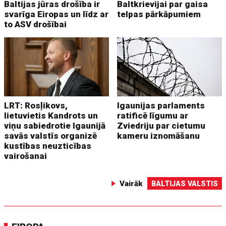
Baltijas jūras drošība ir
Baltkrievijai par gaisa
svarīga Eiropas un līdz ar
telpas pārkāpumiem
to ASV drošībai
LRT: Rosļikovs,
Igaunijas parlaments
lietuvietis Kandrots un
ratificē līgumu ar
viņu sabiedrotie Igaunijā
Zviedriju par cietumu
savās valstīs organizē
kameru iznomāšanu
kustības neuzticības
vairošanai
Vairāk
BALTIJAS VALSTIS