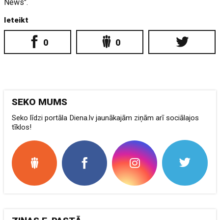
News".
Ieteikt
0
0
SEKO MUMS
Seko līdzi portāla Diena.lv jaunākajām ziņām arī sociālajos
tīklos!