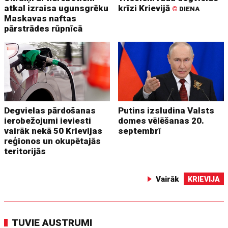
atkal izraisa ugunsgrēku
krīzi Krievijā
©
DIENA
Maskavas naftas
pārstrādes rūpnīcā
Degvielas pārdošanas
Putins izsludina Valsts
ierobežojumi ieviesti
domes vēlēšanas 20.
vairāk nekā 50 Krievijas
septembrī
reģionos un okupētajās
teritorijās
Vairāk
KRIEVIJA
TUVIE AUSTRUMI