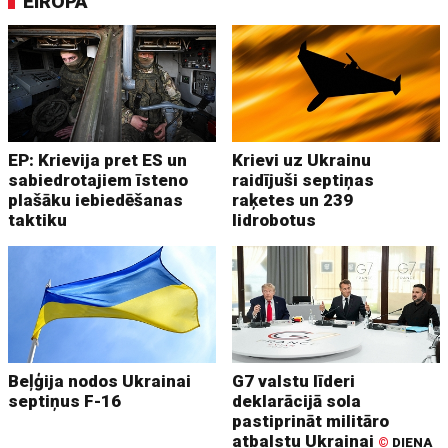
EIROPA
EP: Krievija pret ES un
Krievi uz Ukrainu
sabiedrotajiem īsteno
raidījuši septiņas
plašāku iebiedēšanas
raķetes un 239
taktiku
lidrobotus
Beļģija nodos Ukrainai
G7 valstu līderi
septiņus F-16
deklarācijā sola
pastiprināt militāro
atbalstu Ukrainai
©
DIENA