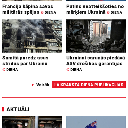
Francija kāpina savas
Putins neatteikšoties no
militārās spējas
mērķiem Ukrainā
©
DIENA
©
DIENA
Samitā paredz asus
Ukrainai sarunās piedāvā
strīdus par Ukrainu
ASV drošības garantijas
©
DIENA
©
DIENA
Vairāk
LAIKRAKSTA DIENA PUBLIKĀCIJAS
AKTUĀLI