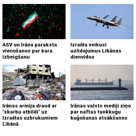
ASV un Irāna paraksta
Izraēla veikusi
vienošanos par kara
uzlidojumus Libānas
izbeigšanu
dienvidos
Irānas armija draud ar
Irānas valsts mediji ziņo
"skarbu atbildi" uz
par naftas tankkuģu
Izraēlas uzbrukumiem
kuģošanas atsākšanos
Libānā