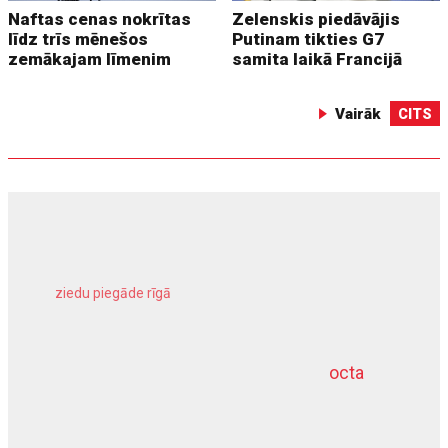
Naftas cenas nokrītas
Zelenskis piedāvājis
līdz trīs mēnešos
Putinam tikties G7
zemākajam līmenim
samita laikā Francijā
Vairāk
CITS
ziedu piegāde rīgā
meliorācijas darbi
octa
dziļurbums
kravu apdrošināšana