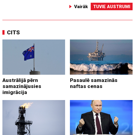
Vairāk
TUVIE AUSTRUMI
CITS
Austrālijā pērn
Pasaulē samazinās
samazinājusies
naftas cenas
imigrācija