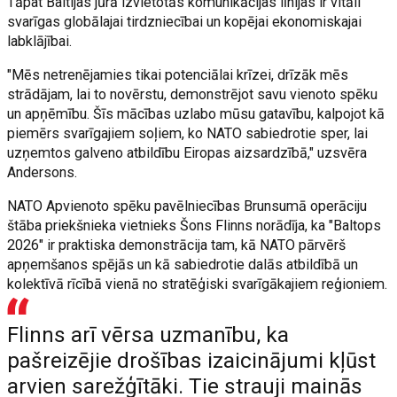
Tāpat Baltijas jūrā izvietotās komunikācijas līnijas ir vitāli
svarīgas globālajai tirdzniecībai un kopējai ekonomiskajai
labklājībai.
"Mēs netrenējamies tikai potenciālai krīzei, drīzāk mēs
strādājam, lai to novērstu, demonstrējot savu vienoto spēku
un apņēmību. Šīs mācības uzlabo mūsu gatavību, kalpojot kā
piemērs svarīgajiem soļiem, ko NATO sabiedrotie sper, lai
uzņemtos galveno atbildību Eiropas aizsardzībā," uzsvēra
Andersons.
NATO Apvienoto spēku pavēlniecības Brunsumā operāciju
štāba priekšnieka vietnieks Šons Flinns norādīja, ka "Baltops
2026" ir praktiska demonstrācija tam, kā NATO pārvērš
apņemšanos spējās un kā sabiedrotie dalās atbildībā un
kolektīvā rīcībā vienā no stratēģiski svarīgākajiem reģioniem.
Flinns arī vērsa uzmanību, ka
pašreizējie drošības izaicinājumi kļūst
arvien sarežģītāki. Tie strauji mainās