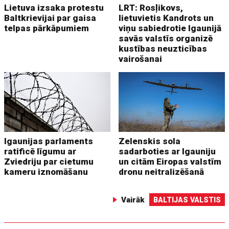
Lietuva izsaka protestu
LRT: Rosļikovs,
Baltkrievijai par gaisa
lietuvietis Kandrots un
telpas pārkāpumiem
viņu sabiedrotie Igaunijā
savās valstīs organizē
kustības neuzticības
vairošanai
Igaunijas parlaments
Zelenskis sola
ratificē līgumu ar
sadarboties ar Igauniju
Zviedriju par cietumu
un citām Eiropas valstīm
kameru iznomāšanu
dronu neitralizēšanā
Vairāk
BALTIJAS VALSTIS