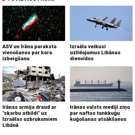
ASV un Irāna paraksta
Izraēla veikusi
vienošanos par kara
uzlidojumus Libānas
izbeigšanu
dienvidos
Irānas armija draud ar
Irānas valsts mediji ziņo
"skarbu atbildi" uz
par naftas tankkuģu
Izraēlas uzbrukumiem
kuģošanas atsākšanos
Libānā