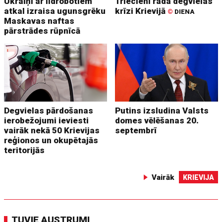
Ukraiņi ar lidrobotiem
Triecieni rada degvielas
atkal izraisa ugunsgrēku
krīzi Krievijā
©
DIENA
Maskavas naftas
pārstrādes rūpnīcā
Degvielas pārdošanas
Putins izsludina Valsts
ierobežojumi ieviesti
domes vēlēšanas 20.
vairāk nekā 50 Krievijas
septembrī
reģionos un okupētajās
teritorijās
Vairāk
KRIEVIJA
TUVIE AUSTRUMI