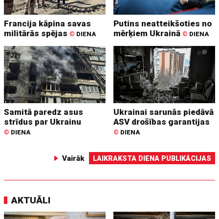
Francija kāpina savas
Putins neatteikšoties no
militārās spējas
mērķiem Ukrainā
©
DIENA
©
DIENA
Samitā paredz asus
Ukrainai sarunās piedāvā
strīdus par Ukrainu
ASV drošības garantijas
©
DIENA
©
DIENA
Vairāk
LAIKRAKSTA DIENA PUBLIKĀCIJAS
AKTUĀLI