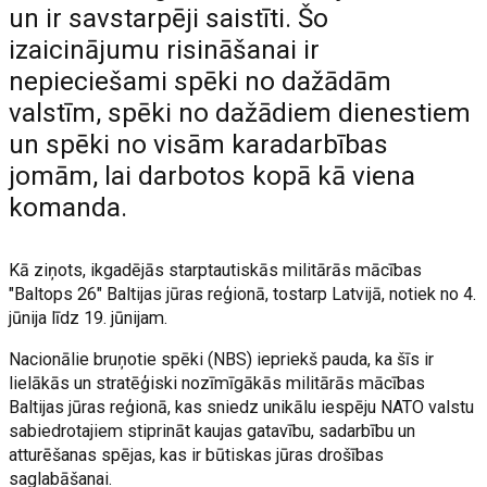
un ir savstarpēji saistīti. Šo
izaicinājumu risināšanai ir
nepieciešami spēki no dažādām
valstīm, spēki no dažādiem dienestiem
un spēki no visām karadarbības
jomām, lai darbotos kopā kā viena
komanda.
Kā ziņots, ikgadējās starptautiskās militārās mācības
"Baltops 26" Baltijas jūras reģionā, tostarp Latvijā, notiek no 4.
jūnija līdz 19. jūnijam.
Nacionālie bruņotie spēki (NBS) iepriekš pauda, ka šīs ir
lielākās un stratēģiski nozīmīgākās militārās mācības
Baltijas jūras reģionā, kas sniedz unikālu iespēju NATO valstu
sabiedrotajiem stiprināt kaujas gatavību, sadarbību un
atturēšanas spējas, kas ir būtiskas jūras drošības
saglabāšanai.