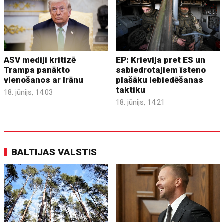
ASV mediji kritizē
EP: Krievija pret ES un
Trampa panākto
sabiedrotajiem īsteno
vienošanos ar Irānu
plašāku iebiedēšanas
taktiku
18. jūnijs, 14:03
18. jūnijs, 14:21
BALTIJAS VALSTIS