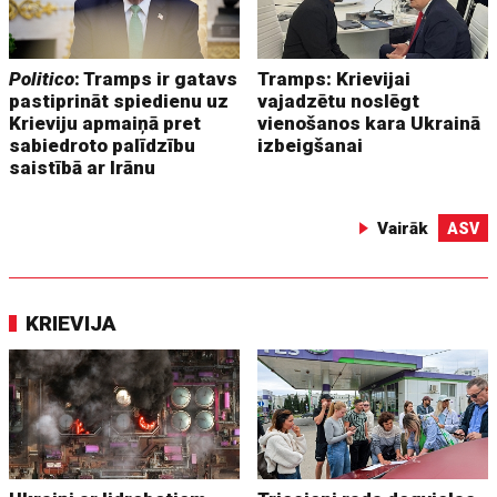
Politico
: Tramps ir gatavs
Tramps: Krievijai
pastiprināt spiedienu uz
vajadzētu noslēgt
Krieviju apmaiņā pret
vienošanos kara Ukrainā
sabiedroto palīdzību
izbeigšanai
saistībā ar Irānu
Vairāk
ASV
KRIEVIJA