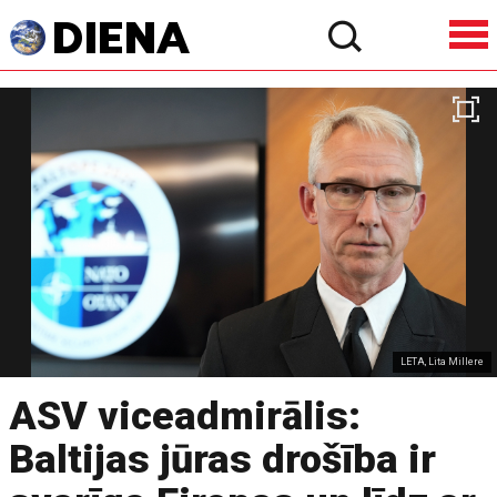
LETA, Lita Millere
ASV viceadmirālis:
Baltijas jūras drošība ir