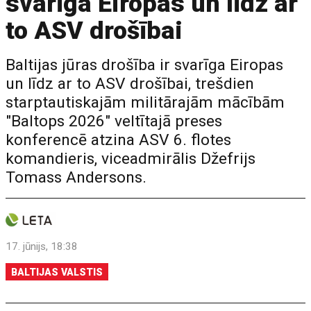
svarīga Eiropas un līdz ar
to ASV drošībai
Baltijas jūras drošība ir svarīga Eiropas
un līdz ar to ASV drošībai, trešdien
starptautiskajām militārajām mācībām
"Baltops 2026" veltītajā preses
konferencē atzina ASV 6. flotes
komandieris, viceadmirālis Džefrijs
Tomass Andersons.
17. jūnijs, 18:38
BALTIJAS VALSTIS