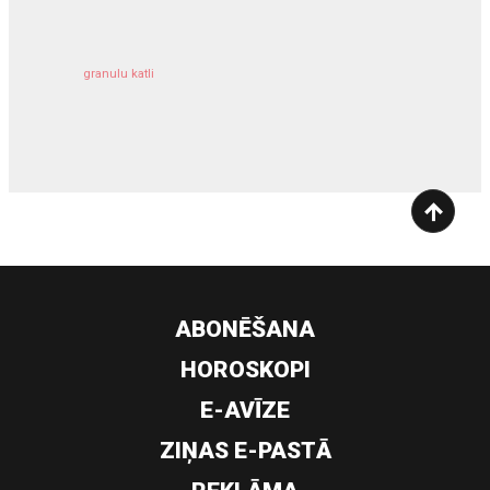
granulu katli
siltumsūknis
ABONĒŠANA
HOROSKOPI
E-AVĪZE
ZIŅAS E-PASTĀ