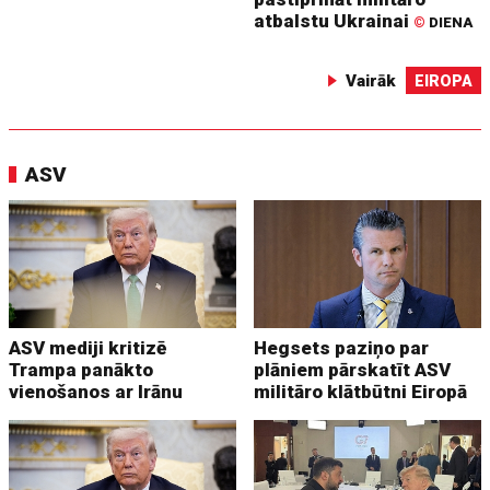
atbalstu Ukrainai
©
DIENA
Vairāk
EIROPA
ASV
ASV mediji kritizē
Hegsets paziņo par
Trampa panākto
plāniem pārskatīt ASV
vienošanos ar Irānu
militāro klātbūtni Eiropā