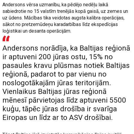
Andersons vērsa uzmanību, ka pēdējo nedēļu laikā
sabiedrotie no 15 valstīm trenējās kopā gaisā, uz zemes un
uz ūdens. Mācības tika veidotas augsta kalibra operācijas,
sākot no pretzemūdeņu karadarbības līdz ekspedīcijas
loģistikai un desanta operācijām.
Andersons norādīja, ka Baltijas reģionā
ir aptuveni 200 jūras ostu, 15% no
pasaules kravu plūsmas notiek Baltijas
reģionā, padarot to par vienu no
noslogotākajām jūras teritorijām.
Vienlaikus Baltijas jūras reģionā
mēnesī pārvietojas līdz aptuveni 5500
kuģu, tāpēc jūras drošība ir svarīga
Eiropas un līdz ar to ASV drošībai.