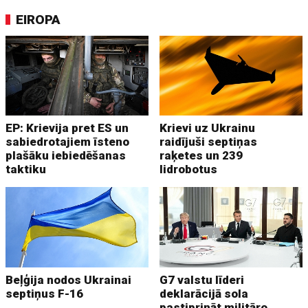
EIROPA
EP: Krievija pret ES un
Krievi uz Ukrainu
sabiedrotajiem īsteno
raidījuši septiņas
plašāku iebiedēšanas
raķetes un 239
taktiku
lidrobotus
Beļģija nodos Ukrainai
G7 valstu līderi
septiņus F-16
deklarācijā sola
pastiprināt militāro