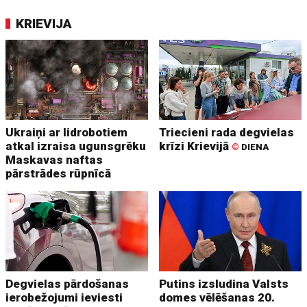
KRIEVIJA
Ukraiņi ar lidrobotiem
Triecieni rada degvielas
atkal izraisa ugunsgrēku
krīzi Krievijā
©
DIENA
Maskavas naftas
pārstrādes rūpnīcā
Degvielas pārdošanas
Putins izsludina Valsts
ierobežojumi ieviesti
domes vēlēšanas 20.