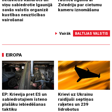
viņu sabiedrotie Igaunijā
Zviedriju par cietumu
savās valstīs organizē
kameru iznomāšanu
kustības neuzticības
vairošanai
Vairāk
BALTIJAS VALSTIS
EIROPA
EP: Krievija pret ES un
Krievi uz Ukrainu
sabiedrotajiem īsteno
raidījuši septiņas
plašāku iebiedēšanas
raķetes un 239
taktiku
lidrobotus