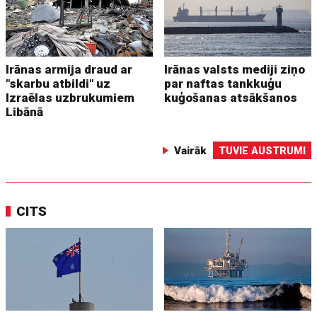
Irānas armija draud ar
Irānas valsts mediji ziņo
"skarbu atbildi" uz
par naftas tankkuģu
Izraēlas uzbrukumiem
kuģošanas atsākšanos
Libānā
Vairāk
TUVIE AUSTRUMI
CITS