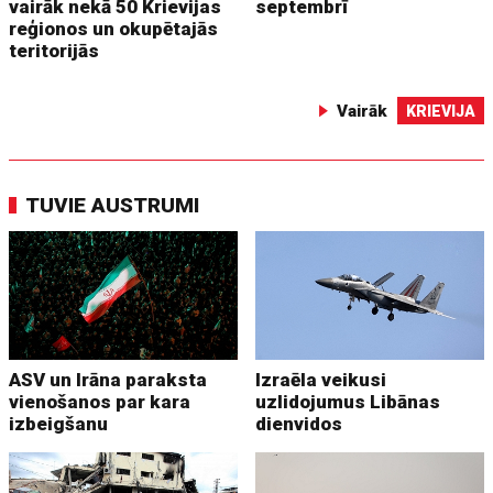
vairāk nekā 50 Krievijas
septembrī
reģionos un okupētajās
teritorijās
Vairāk
KRIEVIJA
TUVIE AUSTRUMI
ASV un Irāna paraksta
Izraēla veikusi
vienošanos par kara
uzlidojumus Libānas
izbeigšanu
dienvidos