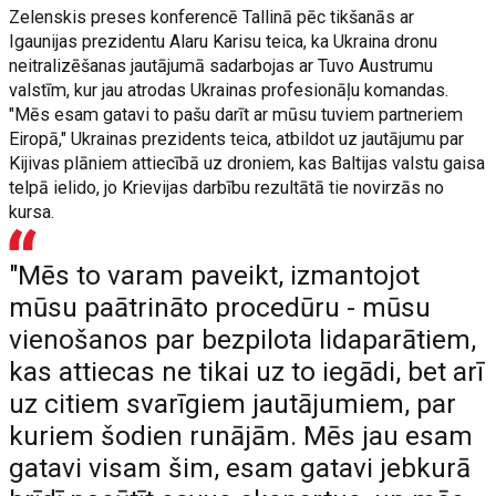
Zelenskis preses konferencē Tallinā pēc tikšanās ar
Igaunijas prezidentu Alaru Karisu teica, ka Ukraina dronu
neitralizēšanas jautājumā sadarbojas ar Tuvo Austrumu
valstīm, kur jau atrodas Ukrainas profesionāļu komandas.
"Mēs esam gatavi to pašu darīt ar mūsu tuviem partneriem
Eiropā," Ukrainas prezidents teica, atbildot uz jautājumu par
Kijivas plāniem attiecībā uz droniem, kas Baltijas valstu gaisa
telpā ielido, jo Krievijas darbību rezultātā tie novirzās no
kursa.
"Mēs to varam paveikt, izmantojot
mūsu paātrināto procedūru - mūsu
vienošanos par bezpilota lidaparātiem,
kas attiecas ne tikai uz to iegādi, bet arī
uz citiem svarīgiem jautājumiem, par
kuriem šodien runājām. Mēs jau esam
gatavi visam šim, esam gatavi jebkurā