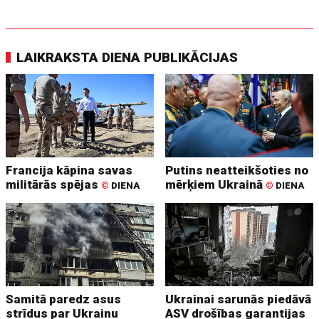
LAIKRAKSTA DIENA PUBLIKĀCIJAS
Francija kāpina savas
Putins neatteikšoties no
militārās spējas
mērķiem Ukrainā
©
DIENA
©
DIENA
Samitā paredz asus
Ukrainai sarunās piedāvā
strīdus par Ukrainu
ASV drošības garantijas