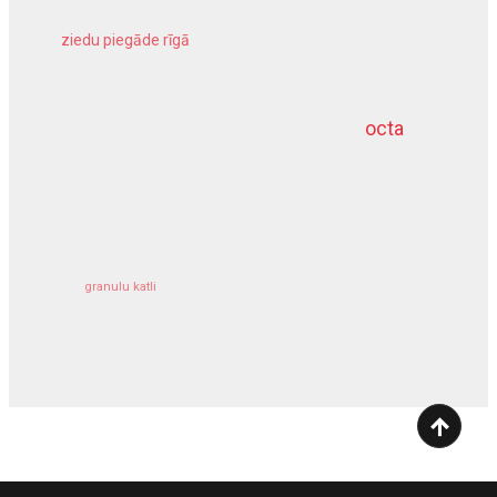
ziedu piegāde rīgā
meliorācijas darbi
octa
dziļurbums
kravu apdrošināšana
granulu katli
siltumsūknis