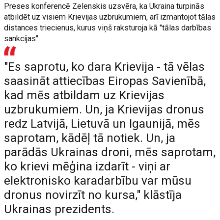
Preses konferencē Zelenskis uzsvēra, ka Ukraina turpinās
atbildēt uz visiem Krievijas uzbrukumiem, arī izmantojot tālas
distances triecienus, kurus viņš raksturoja kā "tālas darbības
sankcijas".
"Es saprotu, ko dara Krievija - tā vēlas
saasināt attiecības Eiropas Savienībā,
kad mēs atbildam uz Krievijas
uzbrukumiem. Un, ja Krievijas dronus
redz Latvijā, Lietuvā un Igaunijā, mēs
saprotam, kādēļ tā notiek. Un, ja
parādās Ukrainas droni, mēs saprotam,
ko krievi mēģina izdarīt - viņi ar
elektronisko karadarbību var mūsu
dronus novirzīt no kursa," klāstīja
Ukrainas prezidents.