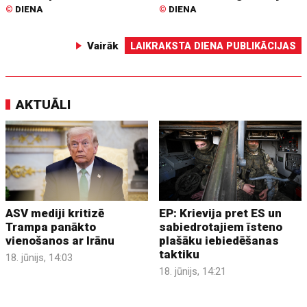
©
DIENA
©
DIENA
Vairāk
LAIKRAKSTA DIENA PUBLIKĀCIJAS
AKTUĀLI
ASV mediji kritizē
EP: Krievija pret ES un
Trampa panākto
sabiedrotajiem īsteno
vienošanos ar Irānu
plašāku iebiedēšanas
taktiku
18. jūnijs, 14:03
18. jūnijs, 14:21