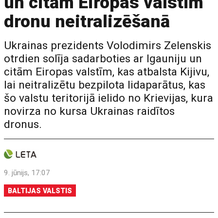
un citām Eiropas valstīm
dronu neitralizēšanā
Ukrainas prezidents Volodimirs Zelenskis
otrdien solīja sadarboties ar Igauniju un
citām Eiropas valstīm, kas atbalsta Kijivu,
lai neitralizētu bezpilota lidaparātus, kas
šo valstu teritorijā ielido no Krievijas, kura
novirza no kursa Ukrainas raidītos
dronus.
9. jūnijs, 17:07
BALTIJAS VALSTIS