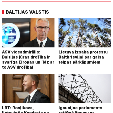
BALTIJAS VALSTIS
ASV viceadmirālis:
Lietuva izsaka protestu
Baltijas jūras drošība ir
Baltkrievijai par gaisa
svarīga Eiropas un līdz ar
telpas pārkāpumiem
to ASV drošībai
LRT: Rosļikovs,
Igaunijas parlaments
lietuvietis Kandrots un
ratificē līgumu ar