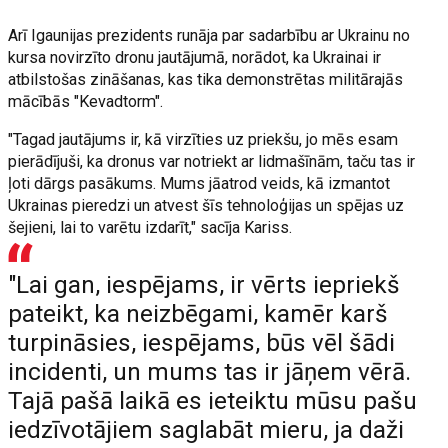
Arī Igaunijas prezidents runāja par sadarbību ar Ukrainu no
kursa novirzīto dronu jautājumā, norādot, ka Ukrainai ir
atbilstošas zināšanas, kas tika demonstrētas militārajās
mācībās "Kevadtorm".
"Tagad jautājums ir, kā virzīties uz priekšu, jo mēs esam
pierādījuši, ka dronus var notriekt ar lidmašīnām, taču tas ir
ļoti dārgs pasākums. Mums jāatrod veids, kā izmantot
Ukrainas pieredzi un atvest šīs tehnoloģijas un spējas uz
šejieni, lai to varētu izdarīt," sacīja Kariss.
"Lai gan, iespējams, ir vērts iepriekš
pateikt, ka neizbēgami, kamēr karš
turpināsies, iespējams, būs vēl šādi
incidenti, un mums tas ir jāņem vērā.
Tajā pašā laikā es ieteiktu mūsu pašu
iedzīvotājiem saglabāt mieru, ja daži