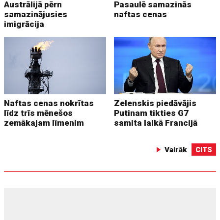
Austrālijā pērn
Pasaulē samazinās
samazinājusies
naftas cenas
imigrācija
Naftas cenas nokrītas
Zelenskis piedāvājis
līdz trīs mēnešos
Putinam tikties G7
zemākajam līmenim
samita laikā Francijā
Vairāk
CITS