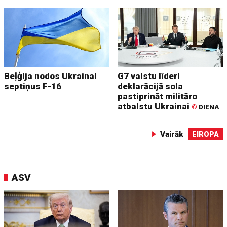
Beļģija nodos Ukrainai
G7 valstu līderi
septiņus F-16
deklarācijā sola
pastiprināt militāro
atbalstu Ukrainai
©
DIENA
Vairāk
EIROPA
ASV