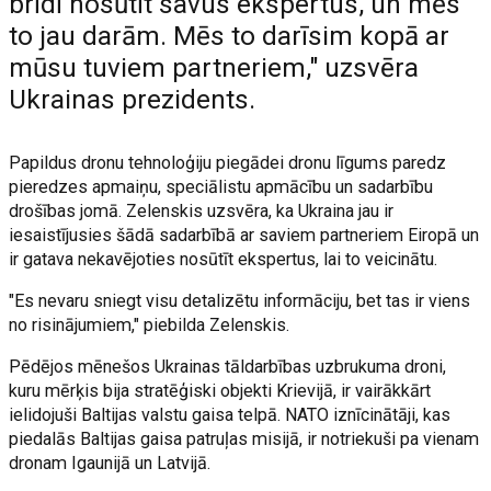
brīdī nosūtīt savus ekspertus, un mēs
to jau darām. Mēs to darīsim kopā ar
mūsu tuviem partneriem," uzsvēra
Ukrainas prezidents.
Papildus dronu tehnoloģiju piegādei dronu līgums paredz
pieredzes apmaiņu, speciālistu apmācību un sadarbību
drošības jomā. Zelenskis uzsvēra, ka Ukraina jau ir
iesaistījusies šādā sadarbībā ar saviem partneriem Eiropā un
ir gatava nekavējoties nosūtīt ekspertus, lai to veicinātu.
"Es nevaru sniegt visu detalizētu informāciju, bet tas ir viens
no risinājumiem," piebilda Zelenskis.
Pēdējos mēnešos Ukrainas tāldarbības uzbrukuma droni,
kuru mērķis bija stratēģiski objekti Krievijā, ir vairākkārt
ielidojuši Baltijas valstu gaisa telpā. NATO iznīcinātāji, kas
piedalās Baltijas gaisa patruļas misijā, ir notriekuši pa vienam
dronam Igaunijā un Latvijā.