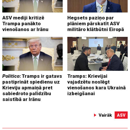
ASV mediji kritizē
Hegsets paziņo par
Trampa panākto
plāniem pārskatīt ASV
vienošanos ar Irānu
militāro klātbūtni Eiropā
Politico
: Tramps ir gatavs
Tramps: Krievijai
pastiprināt spiedienu uz
vajadzētu noslēgt
Krieviju apmaiņā pret
vienošanos kara Ukrainā
sabiedroto palīdzību
izbeigšanai
saistībā ar Irānu
Vairāk
ASV