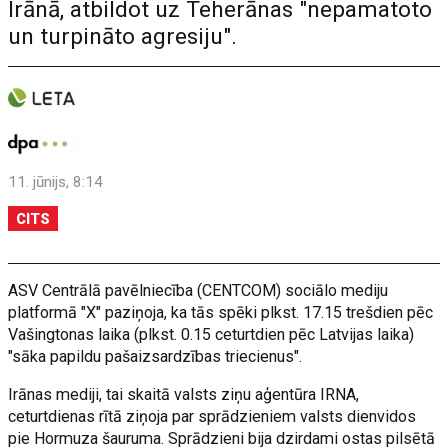
Irānā, atbildot uz Teherānas "nepamatoto
un turpināto agresiju".
11. jūnijs, 8:14
CITS
ASV Centrālā pavēlniecība (CENTCOM) sociālo mediju
platformā "X" paziņoja, ka tās spēki plkst. 17.15 trešdien pēc
Vašingtonas laika (plkst. 0.15 ceturtdien pēc Latvijas laika)
"sāka papildu pašaizsardzības triecienus".
Irānas mediji, tai skaitā valsts ziņu aģentūra IRNA,
ceturtdienas rītā ziņoja par sprādzieniem valsts dienvidos
pie Hormuza šauruma. Sprādzieni bija dzirdami ostas pilsētā