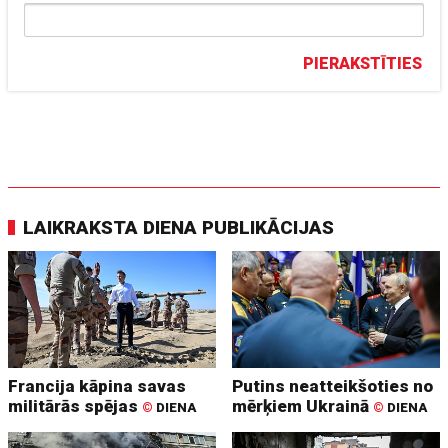
PIERAKSTĪTIES
LAIKRAKSTA DIENA PUBLIKĀCIJAS
Francija kāpina savas
Putins neatteikšoties no
militārās spējas
mērķiem Ukrainā
©
DIENA
©
DIENA