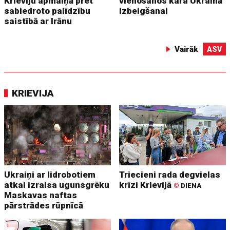
Krieviju apmaiņā pret
vienošanos kara Ukrainā
sabiedroto palīdzību
izbeigšanai
saistībā ar Irānu
Vairāk
ASV
KRIEVIJA
Ukraiņi ar lidrobotiem
Triecieni rada degvielas
atkal izraisa ugunsgrēku
krīzi Krievijā
©
DIENA
Maskavas naftas
pārstrādes rūpnīcā