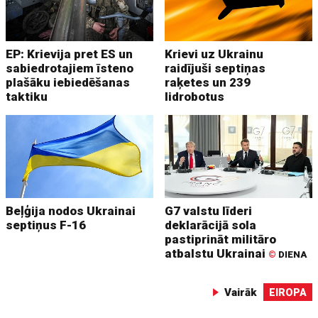
EP: Krievija pret ES un
Krievi uz Ukrainu
sabiedrotajiem īsteno
raidījuši septiņas
plašāku iebiedēšanas
raķetes un 239
taktiku
lidrobotus
Beļģija nodos Ukrainai
G7 valstu līderi
septiņus F-16
deklarācijā sola
pastiprināt militāro
atbalstu Ukrainai
©
DIENA
Vairāk
EIROPA