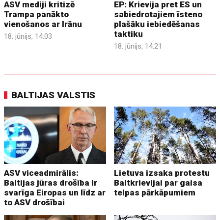
ASV mediji kritizē
EP: Krievija pret ES un
Trampa panākto
sabiedrotajiem īsteno
vienošanos ar Irānu
plašāku iebiedēšanas
taktiku
18. jūnijs, 14:03
18. jūnijs, 14:21
BALTIJAS VALSTIS
ASV viceadmirālis:
Lietuva izsaka protestu
Baltijas jūras drošība ir
Baltkrievijai par gaisa
svarīga Eiropas un līdz ar
telpas pārkāpumiem
to ASV drošībai