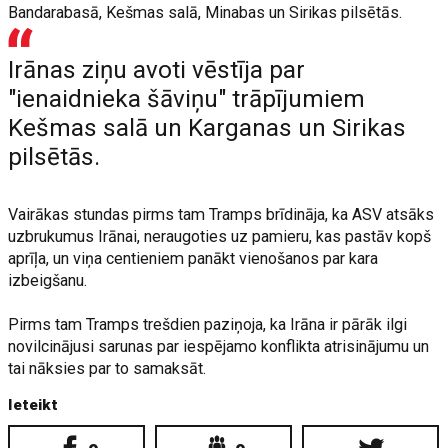
Bandarabasā, Kešmas salā, Minabas un Sirikas pilsētās.
Irānas ziņu avoti vēstīja par
"ienaidnieka šāviņu" trāpījumiem
Kešmas salā un Karganas un Sirikas
pilsētās.
Vairākas stundas pirms tam Tramps brīdināja, ka ASV atsāks
uzbrukumus Irānai, neraugoties uz pamieru, kas pastāv kopš
aprīļa, un viņa centieniem panākt vienošanos par kara
izbeigšanu.
Pirms tam Tramps trešdien paziņoja, ka Irāna ir pārāk ilgi
novilcinājusi sarunas par iespējamo konflikta atrisinājumu un
tai nāksies par to samaksāt.
Ieteikt