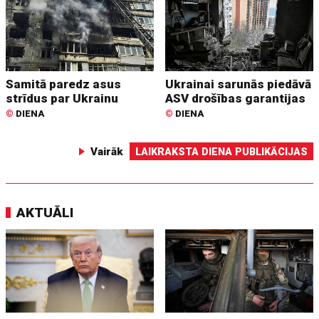
Samitā paredz asus
Ukrainai sarunās piedāvā
strīdus par Ukrainu
ASV drošības garantijas
©
DIENA
©
DIENA
Vairāk
LAIKRAKSTA DIENA PUBLIKĀCIJAS
AKTUĀLI