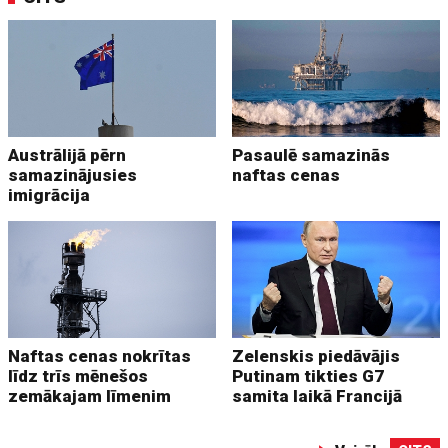
Austrālijā pērn
Pasaulē samazinās
samazinājusies
naftas cenas
imigrācija
Naftas cenas nokrītas
Zelenskis piedāvājis
līdz trīs mēnešos
Putinam tikties G7
zemākajam līmenim
samita laikā Francijā