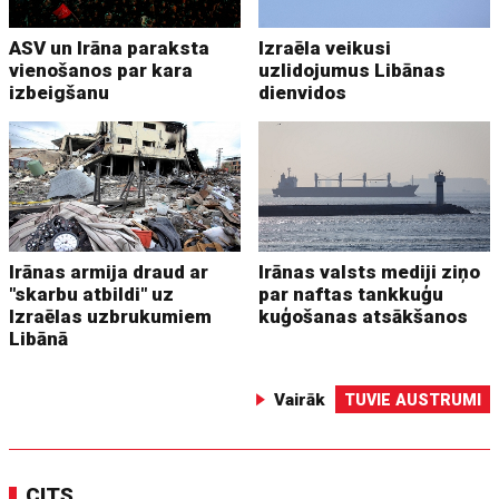
ASV un Irāna paraksta
Izraēla veikusi
vienošanos par kara
uzlidojumus Libānas
izbeigšanu
dienvidos
Irānas armija draud ar
Irānas valsts mediji ziņo
"skarbu atbildi" uz
par naftas tankkuģu
Izraēlas uzbrukumiem
kuģošanas atsākšanos
Libānā
Vairāk
TUVIE AUSTRUMI
CITS