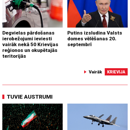
Degvielas pārdošanas
Putins izsludina Valsts
ierobežojumi ieviesti
domes vēlēšanas 20.
vairāk nekā 50 Krievijas
septembrī
reģionos un okupētajās
teritorijās
Vairāk
KRIEVIJA
TUVIE AUSTRUMI