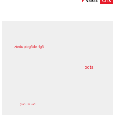
Vairāk
CITS
ziedu piegāde rīgā
meliorācijas darbi
octa
dziļurbums
kravu apdrošināšana
granulu katli
siltumsūknis