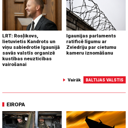
LRT: Rosļikovs,
Igaunijas parlaments
lietuvietis Kandrots un
ratificē līgumu ar
viņu sabiedrotie Igaunijā
Zviedriju par cietumu
savās valstīs organizē
kameru iznomāšanu
kustības neuzticības
vairošanai
Vairāk
BALTIJAS VALSTIS
EIROPA