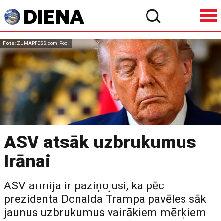
Foto
: ZUMAPRESS.com, Pool
ASV atsāk uzbrukumus
Irānai
ASV armija ir paziņojusi, ka pēc
prezidenta Donalda Trampa pavēles sāk
jaunus uzbrukumus vairākiem mērķiem