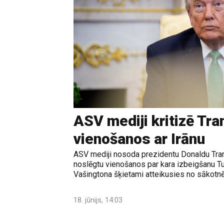
ASV mediji kritizē Tr
vienošanos ar Irānu
ASV mediji nosoda prezidentu Donaldu Tram
noslēgtu vienošanos par kara izbeigšanu T
Vašingtona šķietami atteikusies no sākotnē
18. jūnijs, 14:03