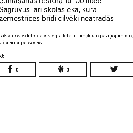
ēdināšanas restorānu "Jollibee".
Sagruvusi arī skolas ēka, kurā
zemestrīces brīdī cilvēki neatradās.
alsantosas lidosta ir slēgta līdz turpmākiem paziņojumiem,
stīja amatpersonas.
kt
0
0