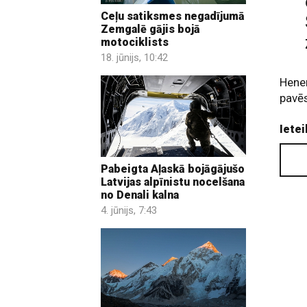
Ceļu satiksmes negadījumā
Zemgalē gājis bojā
motociklists
18. jūnijs, 10:42
Hener
pavē
Ietei
Pabeigta Aļaskā bojāgājušo
Latvijas alpīnistu nocelšana
no Denali kalna
4. jūnijs, 7:43