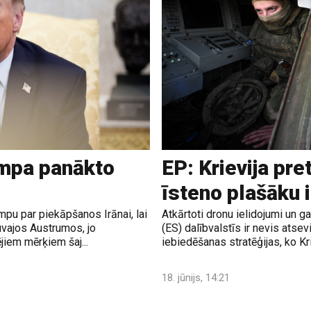
ampa panākto
EP: Krievija pre
īsteno plašāku 
pu par piekāpšanos Irānai, lai
Atkārtoti dronu ielidojumi un 
uvajos Austrumos, jo
(ES) dalībvalstīs ir nevis atsev
jiem mērķiem šaj...
iebiedēšanas stratēģijas, ko Krie
18. jūnijs, 14:21