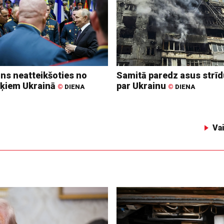
ins neatteikšoties no
Samitā paredz asus strī
ķiem Ukrainā
par Ukrainu
©
DIENA
©
DIENA
Va