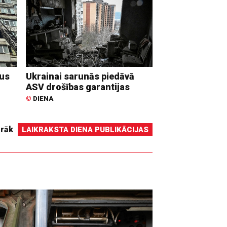
dus
Ukrainai sarunās piedāvā
ASV drošības garantijas
©
DIENA
irāk
LAIKRAKSTA DIENA PUBLIKĀCIJAS