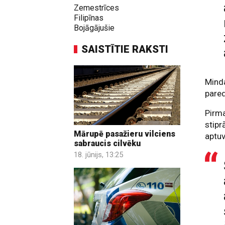
Zemestrīces
Filipīnas
Bojāgājušie
SAISTĪTIE RAKSTI
Minda
pare
Pirma
stipr
Mārupē pasažieru vilciens
aptuv
sabraucis cilvēku
18. jūnijs, 13:25