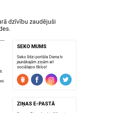
urā dzīvību zaudējuši
des.
SEKO MUMS
Seko līdzi portāla Diena.lv
jaunākajām ziņām arī
sociālajos tīklos!
i.
ni
ZIŅAS E-PASTĀ