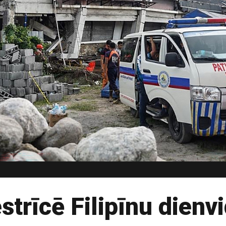
trīcē Filipīnu dienv