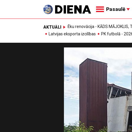
Pasaulē
Ēku renovācija - KĀDS MĀJOKLIS
AKTUĀLI
Latvijas eksporta izcilības
PK futbolā - 202