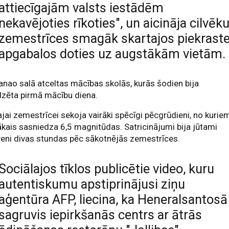
attiecīgajām valsts iestādēm
nekavējoties rīkoties", un aicināja cilvēk
zemestrīces smagāk skartajos piekrast
apgabalos doties uz augstākām vietām.
nao salā atceltas mācības skolās, kurās šodien bija
dzēta pirmā mācību diena.
jai zemestrīcei sekoja vairāki spēcīgi pēcgrūdieni, no kurie
ākais sasniedza 6,5 magnitūdas. Satricinājumi bija jūtami
eni divas stundas pēc sākotnējās zemestrīces.
Sociālajos tīklos publicētie video, kuru
autentiskumu apstiprinājusi ziņu
aģentūra AFP, liecina, ka Heneralsantosā
sagruvis iepirkšanās centrs ar ātrās