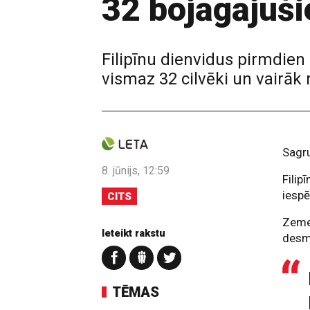
32 bojāgājuši
Filipīnu dienvidus pirmdien
vismaz 32 cilvēki un vairāk 
Sagru
8. jūnijs, 12:59
Filip
iespē
CITS
Zemes
Ieteikt rakstu
desmi
TĒMAS