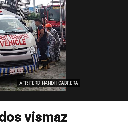
AFP, FERDINANDH CABRERA
idos vismaz