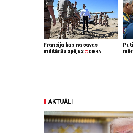
Francija kāpina savas
Put
militārās spējas
mēr
©
DIENA
AKTUĀLI