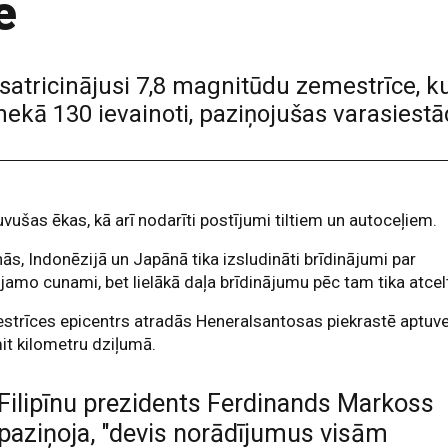
e
 satricinājusi 7,8 magnitūdu zemestrīce, k
nekā 130 ievainoti, paziņojušas varasiestā
vušas ēkas, kā arī nodarīti postījumi tiltiem un autoceļiem.
īnās, Indonēzijā un Japānā tika izsludināti brīdinājumi par
jamo cunami, bet lielākā daļa brīdinājumu pēc tam tika atcelt
trīces epicentrs atradās Heneralsantosas piekrastē aptuve
t kilometru dziļumā.
Filipīnu prezidents Ferdinands Markoss
paziņoja, "devis norādījumus visām