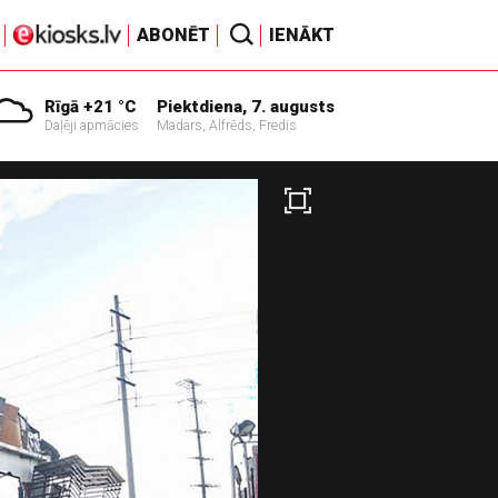
ABONĒT
IENĀKT
Rīgā +21 °C
Piektdiena, 7. augusts
Daļēji apmācies
Madars, Alfrēds, Fredis