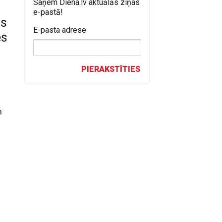
Saņem Diena.lv aktuālās ziņas
e-pastā!
us
E-pasta adrese
es
PIERAKSTĪTIES
m