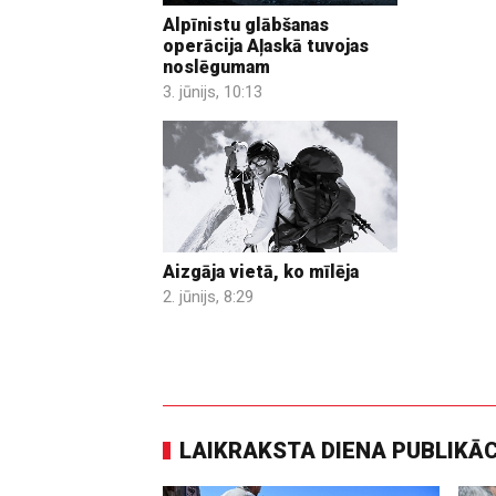
Alpīnistu glābšanas
operācija Aļaskā tuvojas
noslēgumam
3. jūnijs, 10:13
Aizgāja vietā, ko mīlēja
2. jūnijs, 8:29
LAIKRAKSTA DIENA PUBLIKĀ