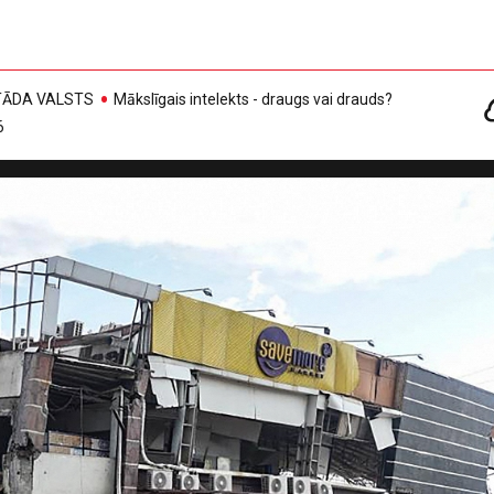
, TĀDA VALSTS
Mākslīgais intelekts - draugs vai drauds?
6