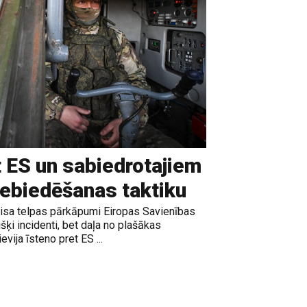
t ES un sabiedrotajiem
iebiedēšanas taktiku
gaisa telpas pārkāpumi Eiropas Savienības
išķi incidenti, bet daļa no plašākas
vija īsteno pret ES ...