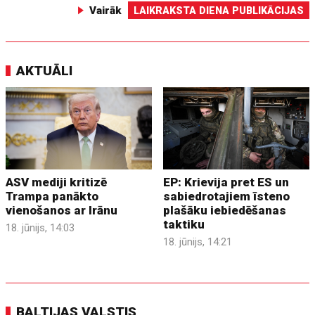
Vairāk
LAIKRAKSTA DIENA PUBLIKĀCIJAS
AKTUĀLI
ASV mediji kritizē
EP: Krievija pret ES un
Trampa panākto
sabiedrotajiem īsteno
vienošanos ar Irānu
plašāku iebiedēšanas
taktiku
18. jūnijs, 14:03
18. jūnijs, 14:21
BALTIJAS VALSTIS