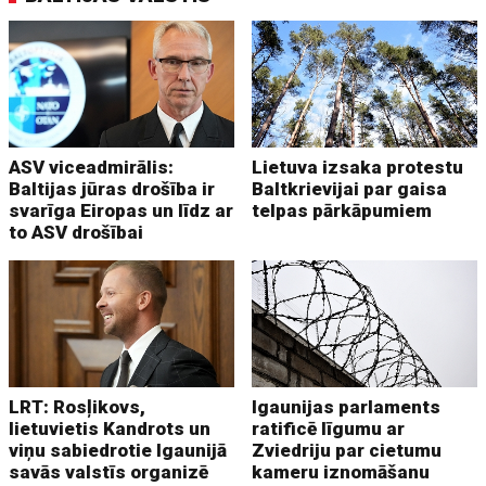
ASV viceadmirālis:
Lietuva izsaka protestu
Baltijas jūras drošība ir
Baltkrievijai par gaisa
svarīga Eiropas un līdz ar
telpas pārkāpumiem
to ASV drošībai
LRT: Rosļikovs,
Igaunijas parlaments
lietuvietis Kandrots un
ratificē līgumu ar
viņu sabiedrotie Igaunijā
Zviedriju par cietumu
savās valstīs organizē
kameru iznomāšanu