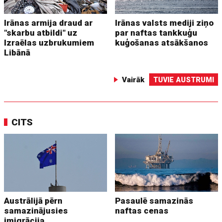
Irānas armija draud ar
Irānas valsts mediji ziņo
"skarbu atbildi" uz
par naftas tankkuģu
Izraēlas uzbrukumiem
kuģošanas atsākšanos
Libānā
Vairāk
TUVIE AUSTRUMI
CITS
Austrālijā pērn
Pasaulē samazinās
samazinājusies
naftas cenas
imigrācija