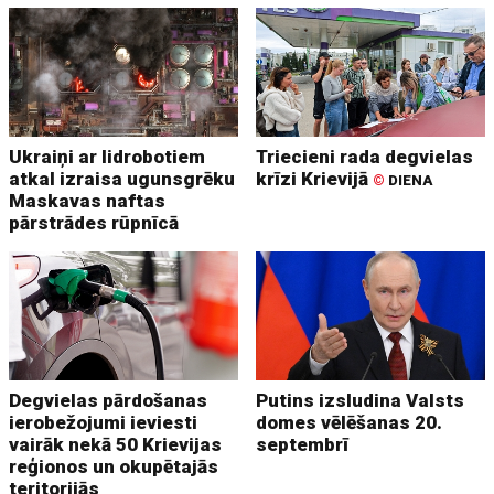
Ukraiņi ar lidrobotiem
Triecieni rada degvielas
atkal izraisa ugunsgrēku
krīzi Krievijā
©
DIENA
Maskavas naftas
pārstrādes rūpnīcā
Degvielas pārdošanas
Putins izsludina Valsts
ierobežojumi ieviesti
domes vēlēšanas 20.
vairāk nekā 50 Krievijas
septembrī
reģionos un okupētajās
teritorijās