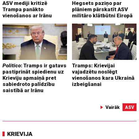
ASV mediji kritizē
Hegsets paziņo par
Trampa panākto
plāniem pārskatīt ASV
vienošanos ar Irānu
militāro klātbūtni Eiropā
Politico
: Tramps ir gatavs
Tramps: Krievijai
pastiprināt spiedienu uz
vajadzētu noslēgt
Krieviju apmaiņā pret
vienošanos kara Ukrainā
sabiedroto palīdzību
izbeigšanai
saistībā ar Irānu
Vairāk
ASV
KRIEVIJA