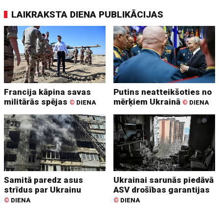
LAIKRAKSTA DIENA PUBLIKĀCIJAS
Francija kāpina savas
Putins neatteikšoties no
militārās spējas
mērķiem Ukrainā
©
DIENA
©
DIENA
Samitā paredz asus
Ukrainai sarunās piedāvā
strīdus par Ukrainu
ASV drošības garantijas
©
DIENA
©
DIENA