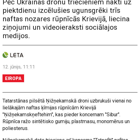
Pēc Ukrainas dronu triecieniem naktī uz
piektdienu izcēlušies ugunsgrēki trīs
naftas nozares rūpnīcās Krievijā, liecina
ziņojumi un videoieraksti sociālajos
medijos.
12. jūnijs, 11:11
EIROPA
Tatarstānas pilsētā Ņižņekamskā droni uzbrukuši vienai no
lielākajām naftas ķīmijas rūpnīcām Krievijā
"Ņižņekamskņeftehim", kas pieder koncernam "Sibur".
Rūpnīca ražo sintētisko gumiju, plastmasu, monomērus un
poliesterus.