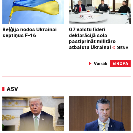
Beļģija nodos Ukrainai
G7 valstu līderi
septiņus F-16
deklarācijā sola
pastiprināt militāro
atbalstu Ukrainai
©
DIENA
Vairāk
EIROPA
ASV