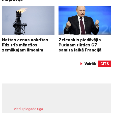
Naftas cenas nokrītas
Zelenskis piedāvājis
līdz trīs mēnešos
Putinam tikties G7
zemākajam līmenim
samita laikā Francijā
Vairāk
CITS
ziedu piegāde rīgā