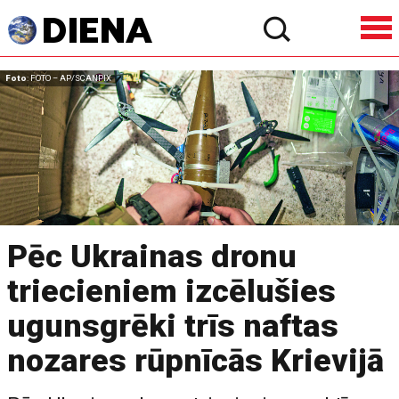
Foto
: FOTO – AP/SCANPIX
Pēc Ukrainas dronu
triecieniem izcēlušies
ugunsgrēki trīs naftas
nozares rūpnīcās Krievijā