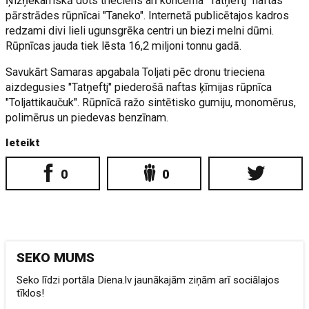
Ņižņekamskā dots trieciens arī koncerna "Tatņeftj" naftas
pārstrādes rūpnīcai "Taneko". Internetā publicētajos kadros
redzami divi lieli ugunsgrēka centri un biezi melni dūmi.
Rūpnīcas jauda tiek lēsta 16,2 miljoni tonnu gadā.
Savukārt Samaras apgabala Toljati pēc dronu trieciena
aizdegusies "Tatņeftj" piederošā naftas ķīmijas rūpnīca
"Toljattikaučuk". Rūpnīcā ražo sintētisko gumiju, monomērus,
polimērus un piedevas benzīnam.
Ieteikt
0
0
SEKO MUMS
Seko līdzi portāla Diena.lv jaunākajām ziņām arī sociālajos
tīklos!