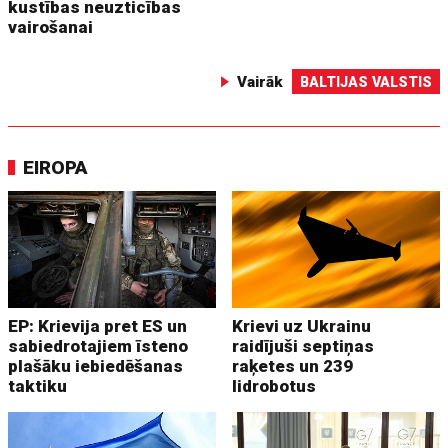
kustības neuzticības
vairošanai
Vairāk
BALTIJAS VALSTIS
EIROPA
EP: Krievija pret ES un
Krievi uz Ukrainu
sabiedrotajiem īsteno
raidījuši septiņas
plašāku iebiedēšanas
raķetes un 239
taktiku
lidrobotus