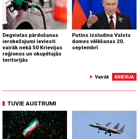
Degvielas pārdošanas
Putins izsludina Valsts
ierobežojumi ieviesti
domes vēlēšanas 20.
vairāk nekā 50 Krievijas
septembrī
reģionos un okupētajās
teritorijās
Vairāk
KRIEVIJA
TUVIE AUSTRUMI