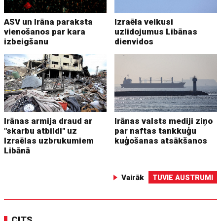
ASV un Irāna paraksta
Izraēla veikusi
vienošanos par kara
uzlidojumus Libānas
izbeigšanu
dienvidos
Irānas armija draud ar
Irānas valsts mediji ziņo
"skarbu atbildi" uz
par naftas tankkuģu
Izraēlas uzbrukumiem
kuģošanas atsākšanos
Libānā
Vairāk
TUVIE AUSTRUMI
CITS