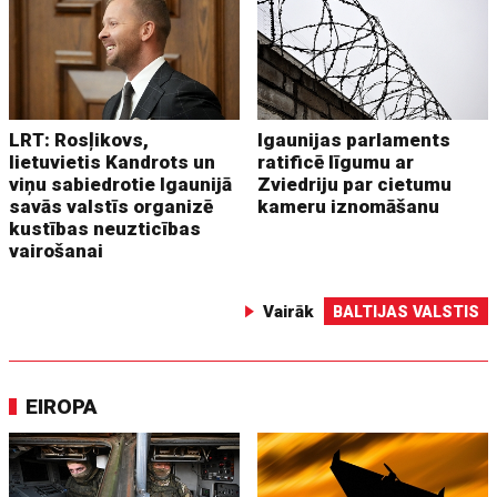
LRT: Rosļikovs,
Igaunijas parlaments
lietuvietis Kandrots un
ratificē līgumu ar
viņu sabiedrotie Igaunijā
Zviedriju par cietumu
savās valstīs organizē
kameru iznomāšanu
kustības neuzticības
vairošanai
Vairāk
BALTIJAS VALSTIS
EIROPA