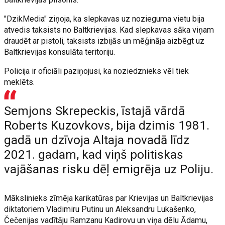
"DzikMedia" ziņoja, ka slepkavas uz nozieguma vietu bija
atvedis taksists no Baltkrievijas. Kad slepkavas sāka viņam
draudēt ar pistoli, taksists izbijās un mēģināja aizbēgt uz
Baltkrievijas konsulāta teritoriju.
Policija ir oficiāli paziņojusi, ka noziedznieks vēl tiek
meklēts.
Semjons Skrepeckis, īstajā vārdā
Roberts Kuzovkovs, bija dzimis 1981.
gadā un dzīvoja Altaja novadā līdz
2021. gadam, kad viņš politiskas
vajāšanas risku dēļ emigrēja uz Poliju.
Mākslinieks zīmēja karikatūras par Krievijas un Baltkrievijas
diktatoriem Vladimiru Putinu un Aleksandru Lukašenko,
Čečenijas vadītāju Ramzanu Kadirovu un viņa dēlu Ādamu,