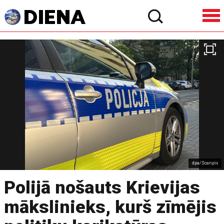
dpa/Scanpix
Polijā nošauts Krievijas
mākslinieks, kurš zīmējis