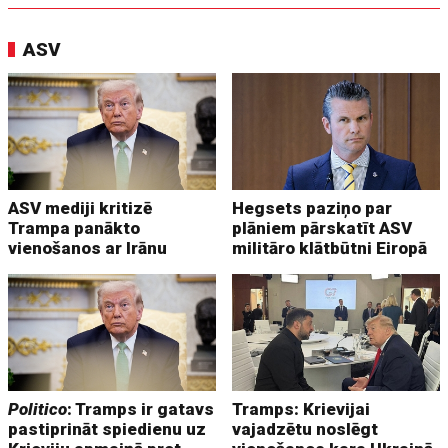
ASV
ASV mediji kritizē
Hegsets paziņo par
Trampa panākto
plāniem pārskatīt ASV
vienošanos ar Irānu
militāro klātbūtni Eiropā
Politico
: Tramps ir gatavs
Tramps: Krievijai
pastiprināt spiedienu uz
vajadzētu noslēgt