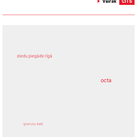
Vairāk
CITS
ziedu piegāde rīgā
meliorācijas darbi
octa
dziļurbums
kravu apdrošināšana
granulu katli
siltumsūknis