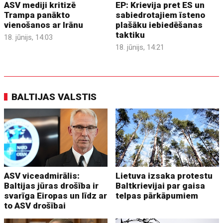
ASV mediji kritizē
EP: Krievija pret ES un
Trampa panākto
sabiedrotajiem īsteno
vienošanos ar Irānu
plašāku iebiedēšanas
taktiku
18. jūnijs, 14:03
18. jūnijs, 14:21
BALTIJAS VALSTIS
ASV viceadmirālis:
Lietuva izsaka protestu
Baltijas jūras drošība ir
Baltkrievijai par gaisa
svarīga Eiropas un līdz ar
telpas pārkāpumiem
to ASV drošībai