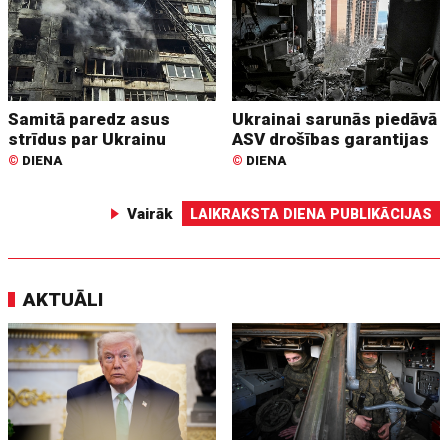
Samitā paredz asus
Ukrainai sarunās piedāvā
strīdus par Ukrainu
ASV drošības garantijas
©
DIENA
©
DIENA
Vairāk
LAIKRAKSTA DIENA PUBLIKĀCIJAS
AKTUĀLI