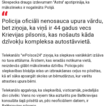
Skrepecka draugs izdevumam "Astra" apstiprināja, ka
mākslinieks ir nogalināts Polijā.
Policija oficiāli nenosauca upura vārdu,
bet ziņoja, ka viņš ir 44 gadus vecs
Krievijas pilsonis, kas nošauts kāda
dzīvokļu kompleksa autostāvvietā.
Telekanāls "wPolsce24" ziņoja, ka slepkava vairākkārt izšāva
no tuva attāluma. Ārstiem, kas ieradās notikuma vietā,
neizdevās glābt mākslinieka dzīvību. Policija pēc
slepkavības bloķēja ielas un izbraukšanas ceļus no pilsētas,
kā arī sāka apsargāt skolas un bērnudārzus, kur varētu
atrasties upura bērni.
Telekanāls apgalvoja, ka slepkavībā, visticamāk, piedalījās
divi cilvēki. Viens no viņiem tika aizturēts pie Baltkrievijas
konsulāta šajā pilsētā un, pēc neoficiāliem datiem, ir
Baltkrievijas pilsonis.