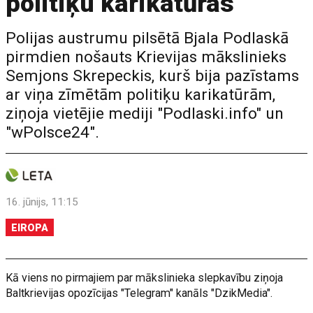
politiķu karikatūras
Polijas austrumu pilsētā Bjala Podlaskā
pirmdien nošauts Krievijas mākslinieks
Semjons Skrepeckis, kurš bija pazīstams
ar viņa zīmētām politiķu karikatūrām,
ziņoja vietējie mediji "Podlaski.info" un
"wPolsce24".
16. jūnijs, 11:15
EIROPA
Kā viens no pirmajiem par mākslinieka slepkavību ziņoja
Baltkrievijas opozīcijas "Telegram" kanāls "DzikMedia".