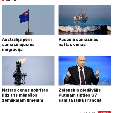
Austrālijā pērn
Pasaulē samazinās
samazinājusies
naftas cenas
imigrācija
Naftas cenas nokrītas
Zelenskis piedāvājis
līdz trīs mēnešos
Putinam tikties G7
zemākajam līmenim
samita laikā Francijā