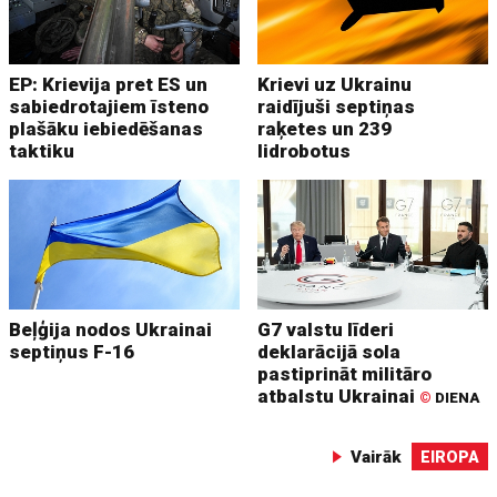
EP: Krievija pret ES un
Krievi uz Ukrainu
sabiedrotajiem īsteno
raidījuši septiņas
plašāku iebiedēšanas
raķetes un 239
taktiku
lidrobotus
Beļģija nodos Ukrainai
G7 valstu līderi
septiņus F-16
deklarācijā sola
pastiprināt militāro
atbalstu Ukrainai
©
DIENA
Vairāk
EIROPA