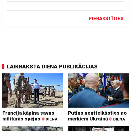
PIERAKSTĪTIES
LAIKRAKSTA DIENA PUBLIKĀCIJAS
Francija kāpina savas
Putins neatteikšoties no
militārās spējas
mērķiem Ukrainā
©
DIENA
©
DIENA