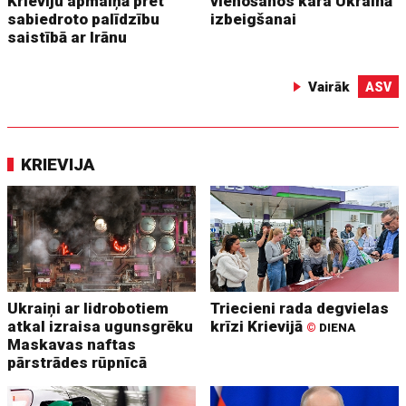
Krieviju apmaiņā pret
vienošanos kara Ukrainā
sabiedroto palīdzību
izbeigšanai
saistībā ar Irānu
Vairāk
ASV
KRIEVIJA
Ukraiņi ar lidrobotiem
Triecieni rada degvielas
atkal izraisa ugunsgrēku
krīzi Krievijā
©
DIENA
Maskavas naftas
pārstrādes rūpnīcā