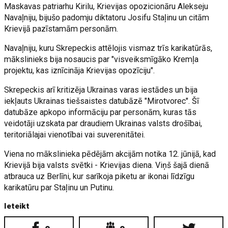
Maskavas patriarhu Kirilu, Krievijas opozicionāru Alekseju
Navaļniju, bijušo padomju diktatoru Josifu Staļinu un citām
Krievijā pazīstamām personām.
Navaļniju, kuru Skrepeckis attēlojis vismaz trīs karikatūrās,
mākslinieks bija nosaucis par "visveiksmīgāko Kremļa
projektu, kas iznīcināja Krievijas opozīciju".
Skrepeckis arī kritizēja Ukrainas varas iestādes un bija
iekļauts Ukrainas tiešsaistes datubāzē "Mirotvorec". Šī
datubāze apkopo informāciju par personām, kuras tās
veidotāji uzskata par draudiem Ukrainas valsts drošībai,
teritoriālajai vienotībai vai suverenitātei.
Viena no mākslinieka pēdējām akcijām notika 12. jūnijā, kad
Krievijā bija valsts svētki - Krievijas diena. Viņš šajā dienā
atbrauca uz Berlīni, kur sarīkoja piketu ar ikonai līdzīgu
karikatūru par Staļinu un Putinu.
Ieteikt