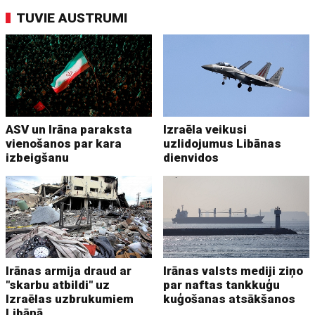
TUVIE AUSTRUMI
ASV un Irāna paraksta
Izraēla veikusi
vienošanos par kara
uzlidojumus Libānas
izbeigšanu
dienvidos
Irānas armija draud ar
Irānas valsts mediji ziņo
"skarbu atbildi" uz
par naftas tankkuģu
Izraēlas uzbrukumiem
kuģošanas atsākšanos
Libānā