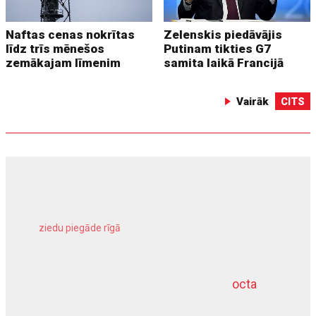
Naftas cenas nokrītas
Zelenskis piedāvājis
līdz trīs mēnešos
Putinam tikties G7
zemākajam līmenim
samita laikā Francijā
Vairāk
CITS
ziedu piegāde rīgā
meliorācijas darbi
octa
dziļurbums