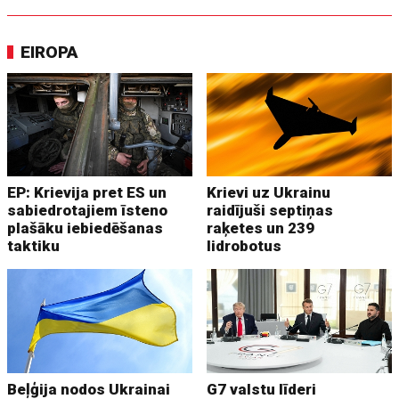
EIROPA
EP: Krievija pret ES un
Krievi uz Ukrainu
sabiedrotajiem īsteno
raidījuši septiņas
plašāku iebiedēšanas
raķetes un 239
taktiku
lidrobotus
Beļģija nodos Ukrainai
G7 valstu līderi