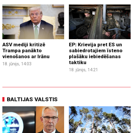
ASV mediji kritizē
EP: Krievija pret ES un
Trampa panākto
sabiedrotajiem īsteno
vienošanos ar Irānu
plašāku iebiedēšanas
taktiku
18. jūnijs, 14:03
18. jūnijs, 14:21
BALTIJAS VALSTIS