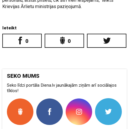
personālu, atstāt pilsētu, cik ātri vien iespējams," teikts
Krievijas Ārlietu ministrijas paziņojumā.
Ieteikt
0
0
SEKO MUMS
Seko līdzi portāla Diena.lv jaunākajām ziņām arī sociālajos
tīklos!