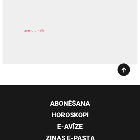
kravu apdrošināšana
granulu katli
siltumsūknis
ABONĒŠANA
HOROSKOPI
E-AVĪZE
ZIŅAS E-PASTĀ