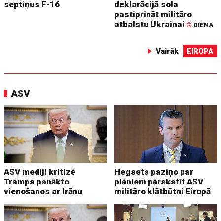
septiņus F-16
deklarācijā sola
pastiprināt militāro
atbalstu Ukrainai
©
DIENA
Vairāk
EIROPA
ASV
ASV mediji kritizē
Hegsets paziņo par
Trampa panākto
plāniem pārskatīt ASV
vienošanos ar Irānu
militāro klātbūtni Eiropā