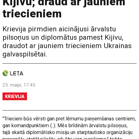
Kijivu; draud ar jauniem
triecieniem
Krievija pirmdien aicinājusi ārvalstu
pilsoņus un diplomātus pamest Kijivu,
draudot ar jauniem triecieniem Ukrainas
galvaspilsētai.
25. maijs, 17:45
KRIEVIJA
"Triecieni būs vērsti gan pret lēmumu pieņemšanas centriem,
gan komandpunktiem (..). Mēs brīdinām ārvalstu pilsoņus,
tajā skaitā diplomātisko misiju un starptautisko organizāciju