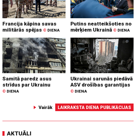
Francija kāpina savas
Putins neatteikšoties no
militārās spējas
mērķiem Ukrainā
©
DIENA
©
DIENA
Samitā paredz asus
Ukrainai sarunās piedāvā
strīdus par Ukrainu
ASV drošības garantijas
©
DIENA
©
DIENA
Vairāk
LAIKRAKSTA DIENA PUBLIKĀCIJAS
AKTUĀLI