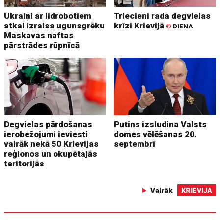
Ukraiņi ar lidrobotiem
Triecieni rada degvielas
atkal izraisa ugunsgrēku
krīzi Krievijā
©
DIENA
Maskavas naftas
pārstrādes rūpnīcā
Degvielas pārdošanas
Putins izsludina Valsts
ierobežojumi ieviesti
domes vēlēšanas 20.
vairāk nekā 50 Krievijas
septembrī
reģionos un okupētajās
teritorijās
Vairāk
KRIEVIJA