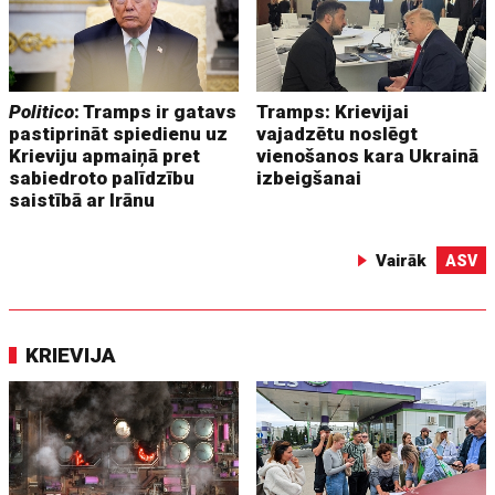
Politico
: Tramps ir gatavs
Tramps: Krievijai
pastiprināt spiedienu uz
vajadzētu noslēgt
Krieviju apmaiņā pret
vienošanos kara Ukrainā
sabiedroto palīdzību
izbeigšanai
saistībā ar Irānu
Vairāk
ASV
KRIEVIJA