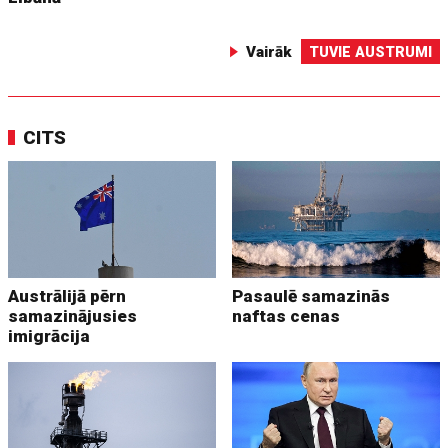
Vairāk
TUVIE AUSTRUMI
CITS
Austrālijā pērn
Pasaulē samazinās
samazinājusies
naftas cenas
imigrācija