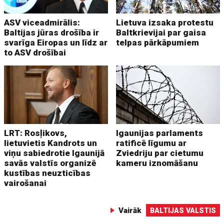
ASV viceadmirālis:
Lietuva izsaka protestu
Baltijas jūras drošība ir
Baltkrievijai par gaisa
svarīga Eiropas un līdz ar
telpas pārkāpumiem
to ASV drošībai
LRT: Rosļikovs,
Igaunijas parlaments
lietuvietis Kandrots un
ratificē līgumu ar
viņu sabiedrotie Igaunijā
Zviedriju par cietumu
savās valstīs organizē
kameru iznomāšanu
kustības neuzticības
vairošanai
Vairāk
BALTIJAS VALSTIS