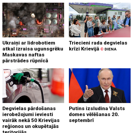
Ukraiņi ar lidrobotiem
Triecieni rada degvielas
atkal izraisa ugunsgrēku
krīzi Krievijā
©
DIENA
Maskavas naftas
pārstrādes rūpnīcā
Degvielas pārdošanas
Putins izsludina Valsts
ierobežojumi ieviesti
domes vēlēšanas 20.
vairāk nekā 50 Krievijas
septembrī
reģionos un okupētajās
teritorijās