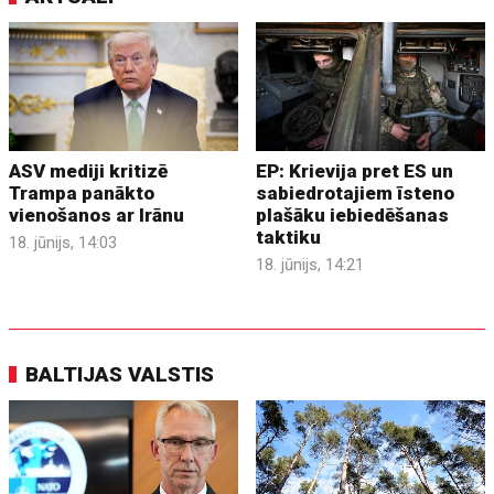
ASV mediji kritizē
EP: Krievija pret ES un
Trampa panākto
sabiedrotajiem īsteno
vienošanos ar Irānu
plašāku iebiedēšanas
taktiku
18. jūnijs, 14:03
18. jūnijs, 14:21
BALTIJAS VALSTIS