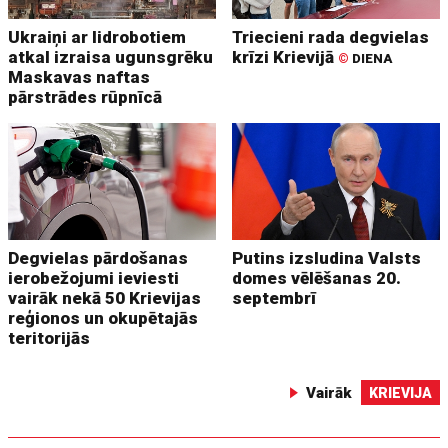
Ukraiņi ar lidrobotiem
Triecieni rada degvielas
atkal izraisa ugunsgrēku
krīzi Krievijā
©
DIENA
Maskavas naftas
pārstrādes rūpnīcā
Degvielas pārdošanas
Putins izsludina Valsts
ierobežojumi ieviesti
domes vēlēšanas 20.
vairāk nekā 50 Krievijas
septembrī
reģionos un okupētajās
teritorijās
Vairāk
KRIEVIJA