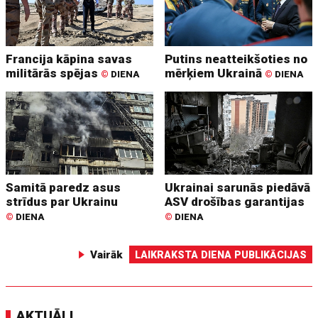
Francija kāpina savas
Putins neatteikšoties no
militārās spējas
mērķiem Ukrainā
©
DIENA
©
DIENA
Samitā paredz asus
Ukrainai sarunās piedāvā
strīdus par Ukrainu
ASV drošības garantijas
©
DIENA
©
DIENA
Vairāk
LAIKRAKSTA DIENA PUBLIKĀCIJAS
AKTUĀLI