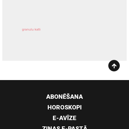
kravu apdrošināšana
granulu katli
siltumsūknis
ABONĒŠANA
HOROSKOPI
E-AVĪZE
ZIŅAS E-PASTĀ