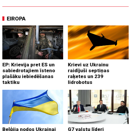
EIROPA
EP: Krievija pret ES un
Krievi uz Ukrainu
sabiedrotajiem īsteno
raidījuši septiņas
plašāku iebiedēšanas
raķetes un 239
taktiku
lidrobotus
Beļģija nodos Ukrainai
G7 valstu līderi