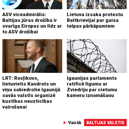
ASV viceadmirālis:
Lietuva izsaka protestu
Baltijas jūras drošība ir
Baltkrievijai par gaisa
svarīga Eiropas un līdz ar
telpas pārkāpumiem
to ASV drošībai
LRT: Rosļikovs,
Igaunijas parlaments
lietuvietis Kandrots un
ratificē līgumu ar
viņu sabiedrotie Igaunijā
Zviedriju par cietumu
savās valstīs organizē
kameru iznomāšanu
kustības neuzticības
vairošanai
Vairāk
BALTIJAS VALSTIS