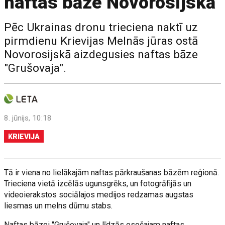
naftas bāze Novorosijskā
Pēc Ukrainas dronu trieciena naktī uz
pirmdienu Krievijas Melnās jūras ostā
Novorosijskā aizdegusies naftas bāze
"Grušovaja".
8. jūnijs, 10:18
KRIEVIJA
Tā ir viena no lielākajām naftas pārkraušanas bāzēm reģionā.
Trieciena vietā izcēlās ugunsgrēks, un fotogrāfijās un
videoierakstos sociālajos medijos redzamas augstas
liesmas un melns dūmu stabs.
Naftas bāzei "Grušovaja" un līdzās esošajam naftas