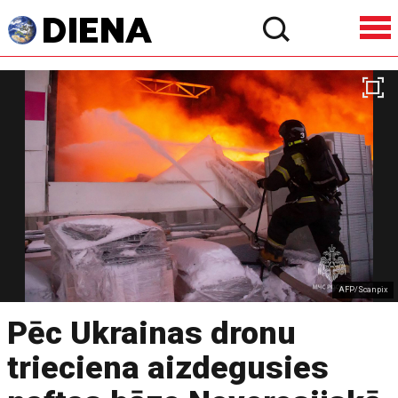
AFP/Scanpix
Pēc Ukrainas dronu
trieciena aizdegusies