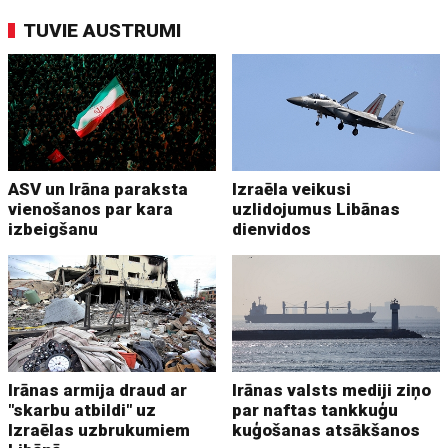
TUVIE AUSTRUMI
ASV un Irāna paraksta
Izraēla veikusi
vienošanos par kara
uzlidojumus Libānas
izbeigšanu
dienvidos
Irānas armija draud ar
Irānas valsts mediji ziņo
"skarbu atbildi" uz
par naftas tankkuģu
Izraēlas uzbrukumiem
kuģošanas atsākšanos