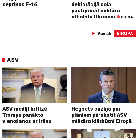
septiņus F-16
deklarācijā sola
pastiprināt militāro
atbalstu Ukrainai
©
DIENA
Vairāk
EIROPA
ASV
ASV mediji kritizē
Hegsets paziņo par
Trampa panākto
plāniem pārskatīt ASV
vienošanos ar Irānu
militāro klātbūtni Eiropā