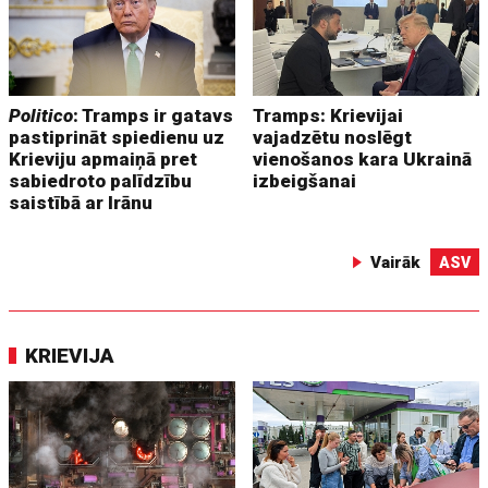
Politico
: Tramps ir gatavs
Tramps: Krievijai
pastiprināt spiedienu uz
vajadzētu noslēgt
Krieviju apmaiņā pret
vienošanos kara Ukrainā
sabiedroto palīdzību
izbeigšanai
saistībā ar Irānu
Vairāk
ASV
KRIEVIJA