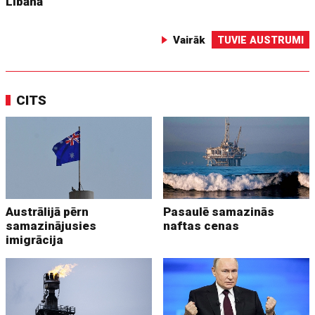
Libānā
Vairāk
TUVIE AUSTRUMI
CITS
Austrālijā pērn
Pasaulē samazinās
samazinājusies
naftas cenas
imigrācija