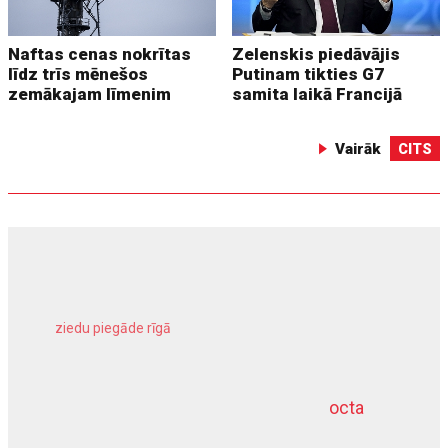
Naftas cenas nokrītas
Zelenskis piedāvājis
līdz trīs mēnešos
Putinam tikties G7
zemākajam līmenim
samita laikā Francijā
Vairāk
CITS
ziedu piegāde rīgā
meliorācijas darbi
octa
dziļurbums