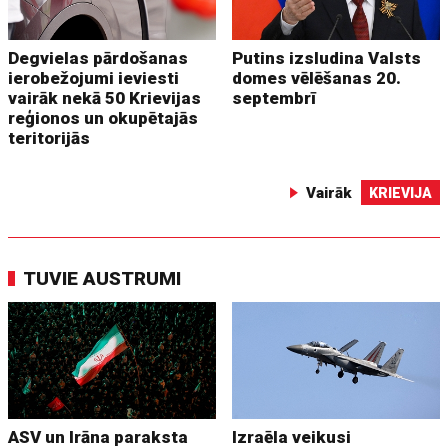
Degvielas pārdošanas
Putins izsludina Valsts
ierobežojumi ieviesti
domes vēlēšanas 20.
vairāk nekā 50 Krievijas
septembrī
reģionos un okupētajās
teritorijās
Vairāk
KRIEVIJA
TUVIE AUSTRUMI
ASV un Irāna paraksta
Izraēla veikusi