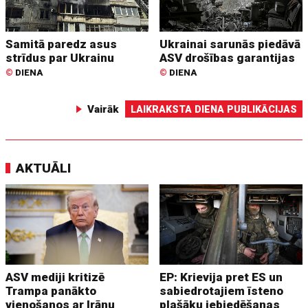
Samitā paredz asus
Ukrainai sarunās piedāvā
strīdus par Ukrainu
ASV drošības garantijas
©
DIENA
©
DIENA
Vairāk
LAIKRAKSTA DIENA PUBLIKĀCIJAS
AKTUĀLI
ASV mediji kritizē
EP: Krievija pret ES un
Trampa panākto
sabiedrotajiem īsteno
vienošanos ar Irānu
plašāku iebiedēšanas