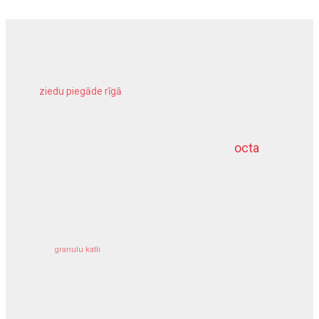
ziedu piegāde rīgā
meliorācijas darbi
octa
dziļurbums
kravu apdrošināšana
granulu katli
siltumsūknis