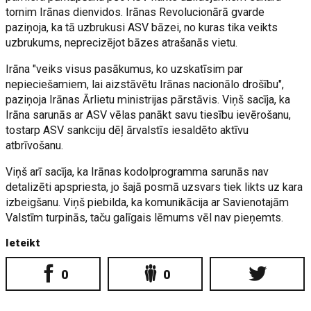
tornim Irānas dienvidos. Irānas Revolucionārā gvarde
paziņoja, ka tā uzbrukusi ASV bāzei, no kuras tika veikts
uzbrukums, neprecizējot bāzes atrašanās vietu.
Irāna "veiks visus pasākumus, ko uzskatīsim par
nepieciešamiem, lai aizstāvētu Irānas nacionālo drošību",
paziņoja Irānas Ārlietu ministrijas pārstāvis. Viņš sacīja, ka
Irāna sarunās ar ASV vēlas panākt savu tiesību ievērošanu,
tostarp ASV sankciju dēļ ārvalstīs iesaldēto aktīvu
atbrīvošanu.
Viņš arī sacīja, ka Irānas kodolprogramma sarunās nav
detalizēti apspriesta, jo šajā posmā uzsvars tiek likts uz kara
izbeigšanu. Viņš piebilda, ka komunikācija ar Savienotajām
Valstīm turpinās, taču galīgais lēmums vēl nav pieņemts.
Ieteikt
0
0