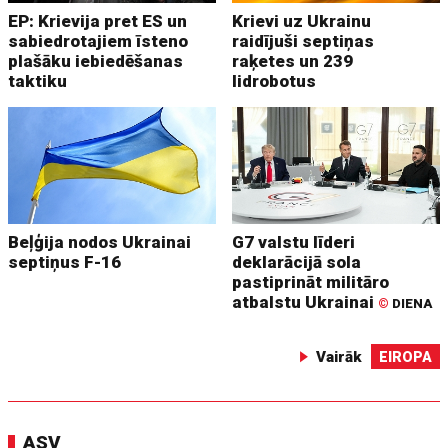
EP: Krievija pret ES un
Krievi uz Ukrainu
sabiedrotajiem īsteno
raidījuši septiņas
plašāku iebiedēšanas
raķetes un 239
taktiku
lidrobotus
Beļģija nodos Ukrainai
G7 valstu līderi
septiņus F-16
deklarācijā sola
pastiprināt militāro
atbalstu Ukrainai
©
DIENA
Vairāk
EIROPA
ASV