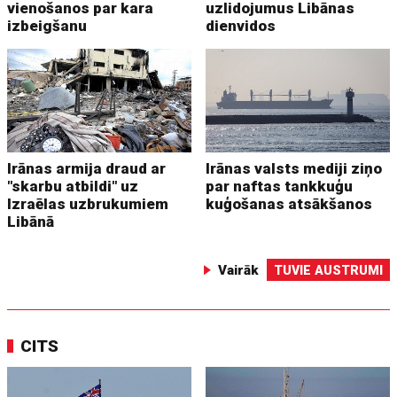
vienošanos par kara
uzlidojumus Libānas
izbeigšanu
dienvidos
Irānas armija draud ar
Irānas valsts mediji ziņo
"skarbu atbildi" uz
par naftas tankkuģu
Izraēlas uzbrukumiem
kuģošanas atsākšanos
Libānā
Vairāk
TUVIE AUSTRUMI
CITS