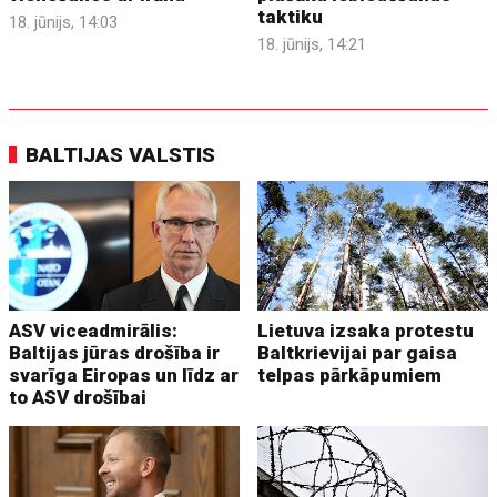
taktiku
18. jūnijs, 14:03
18. jūnijs, 14:21
BALTIJAS VALSTIS
ASV viceadmirālis:
Lietuva izsaka protestu
Baltijas jūras drošība ir
Baltkrievijai par gaisa
svarīga Eiropas un līdz ar
telpas pārkāpumiem
to ASV drošībai