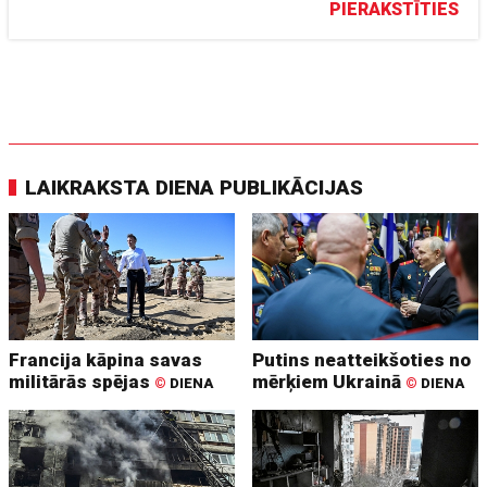
PIERAKSTĪTIES
LAIKRAKSTA DIENA PUBLIKĀCIJAS
Francija kāpina savas
Putins neatteikšoties no
militārās spējas
mērķiem Ukrainā
©
DIENA
©
DIENA