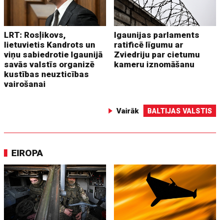
LRT: Rosļikovs,
Igaunijas parlaments
lietuvietis Kandrots un
ratificē līgumu ar
viņu sabiedrotie Igaunijā
Zviedriju par cietumu
savās valstīs organizē
kameru iznomāšanu
kustības neuzticības
vairošanai
Vairāk
BALTIJAS VALSTIS
EIROPA