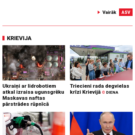
Vairāk
ASV
KRIEVIJA
Ukraiņi ar lidrobotiem
Triecieni rada degvielas
atkal izraisa ugunsgrēku
krīzi Krievijā
©
DIENA
Maskavas naftas
pārstrādes rūpnīcā