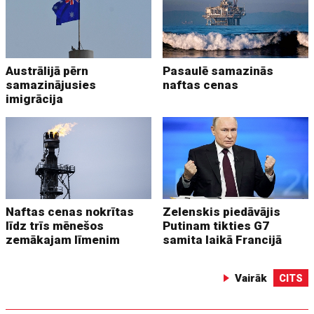
Austrālijā pērn
Pasaulē samazinās
samazinājusies
naftas cenas
imigrācija
Naftas cenas nokrītas
Zelenskis piedāvājis
līdz trīs mēnešos
Putinam tikties G7
zemākajam līmenim
samita laikā Francijā
Vairāk
CITS