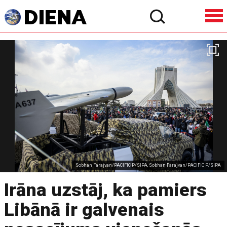
Sobhan Farajvan/PACIFIC P/SIPA, Sobhan Farajvan/PACIFIC P/SIPA
Irāna uzstāj, ka pamiers
Libānā ir galvenais