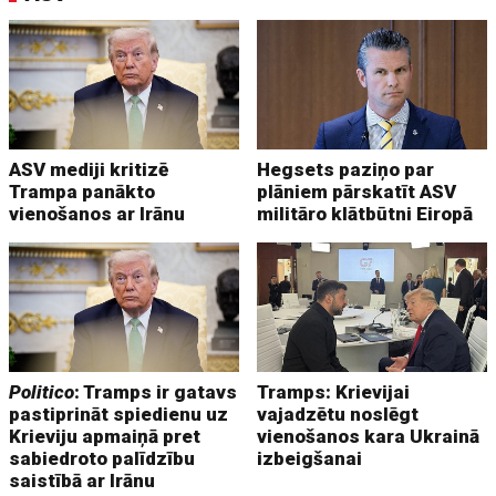
ASV mediji kritizē
Hegsets paziņo par
Trampa panākto
plāniem pārskatīt ASV
vienošanos ar Irānu
militāro klātbūtni Eiropā
Politico
: Tramps ir gatavs
Tramps: Krievijai
pastiprināt spiedienu uz
vajadzētu noslēgt
Krieviju apmaiņā pret
vienošanos kara Ukrainā
sabiedroto palīdzību
izbeigšanai
saistībā ar Irānu