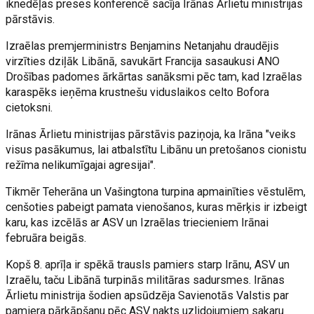
iknedēļas preses konferencē sacīja Irānas Ārlietu ministrijas
pārstāvis.
Izraēlas premjerministrs Benjamins Netanjahu draudējis
virzīties dziļāk Libānā, savukārt Francija sasaukusi ANO
Drošības padomes ārkārtas sanāksmi pēc tam, kad Izraēlas
karaspēks ieņēma krustnešu viduslaikos celto Bofora
cietoksni.
Irānas Ārlietu ministrijas pārstāvis paziņoja, ka Irāna "veiks
visus pasākumus, lai atbalstītu Libānu un pretošanos cionistu
režīma nelikumīgajai agresijai".
Tikmēr Teherāna un Vašingtona turpina apmainīties vēstulēm,
cenšoties pabeigt pamata vienošanos, kuras mērķis ir izbeigt
karu, kas izcēlās ar ASV un Izraēlas triecieniem Irānai
februāra beigās.
Kopš 8. aprīļa ir spēkā trausls pamiers starp Irānu, ASV un
Izraēlu, taču Libānā turpinās militāras sadursmes. Irānas
Ārlietu ministrija šodien apsūdzēja Savienotās Valstis par
pamiera pārkāpšanu pēc ASV nakts uzlidojumiem sakaru