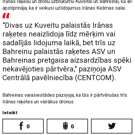
Irānas raķešu un dronu uzbrukumu Kuveitai un Bahreinai, kā arī
apstiprināja, ka ir veikusi uzlidojumus Irānas Kešmas salai.
"Divas uz Kuveitu palaistās Irānas
raķetes neaizlidoja līdz mērķim vai
sadalījās lidojuma laikā, bet trīs uz
Bahreinu palaistās raķetes ASV un
Bahreinas pretgaisa aizsardzības spēki
nekavējoties pārtvēra," paziņoja ASV
Centrālā pavēlniecība (CENTCOM).
Bahreinas varasiestādes paziņoja, ka tās ir pārtvērušas trīs
Irānas raķetes un vairākus dronus.
Ieteikt
0
0