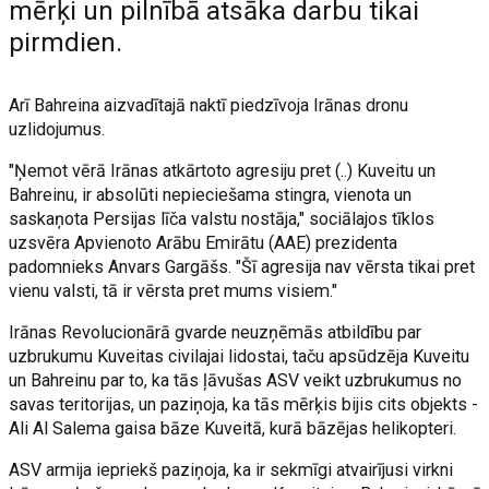
mērķi un pilnībā atsāka darbu tikai
pirmdien.
Arī Bahreina aizvadītajā naktī piedzīvoja Irānas dronu
uzlidojumus.
"Ņemot vērā Irānas atkārtoto agresiju pret (..) Kuveitu un
Bahreinu, ir absolūti nepieciešama stingra, vienota un
saskaņota Persijas līča valstu nostāja," sociālajos tīklos
uzsvēra Apvienoto Arābu Emirātu (AAE) prezidenta
padomnieks Anvars Gargāšs. "Šī agresija nav vērsta tikai pret
vienu valsti, tā ir vērsta pret mums visiem."
Irānas Revolucionārā gvarde neuzņēmās atbildību par
uzbrukumu Kuveitas civilajai lidostai, taču apsūdzēja Kuveitu
un Bahreinu par to, ka tās ļāvušas ASV veikt uzbrukumus no
savas teritorijas, un paziņoja, ka tās mērķis bijis cits objekts -
Ali Al Salema gaisa bāze Kuveitā, kurā bāzējas helikopteri.
ASV armija iepriekš paziņoja, ka ir sekmīgi atvairījusi virkni