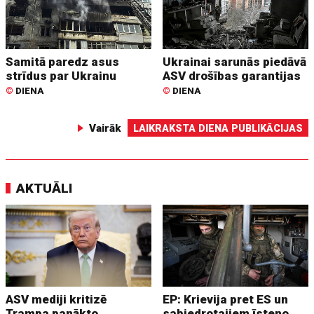
Samitā paredz asus
Ukrainai sarunās piedāvā
strīdus par Ukrainu
ASV drošības garantijas
©
DIENA
©
DIENA
Vairāk
LAIKRAKSTA DIENA PUBLIKĀCIJAS
AKTUĀLI
ASV mediji kritizē
EP: Krievija pret ES un
Trampa panākto
sabiedrotajiem īsteno