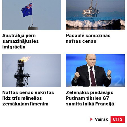
Austrālijā pērn
Pasaulē samazinās
samazinājusies
naftas cenas
imigrācija
Naftas cenas nokrītas
Zelenskis piedāvājis
līdz trīs mēnešos
Putinam tikties G7
zemākajam līmenim
samita laikā Francijā
Vairāk
CITS