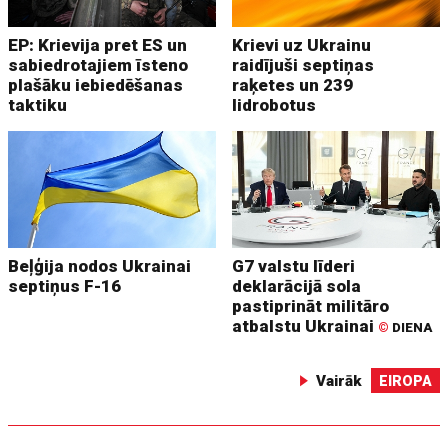
EP: Krievija pret ES un
Krievi uz Ukrainu
sabiedrotajiem īsteno
raidījuši septiņas
plašāku iebiedēšanas
raķetes un 239
taktiku
lidrobotus
Beļģija nodos Ukrainai
G7 valstu līderi
septiņus F-16
deklarācijā sola
pastiprināt militāro
atbalstu Ukrainai
©
DIENA
Vairāk
EIROPA