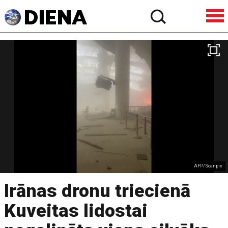
AFP/Scanpix
Irānas dronu triecienā
Kuveitas lidostai