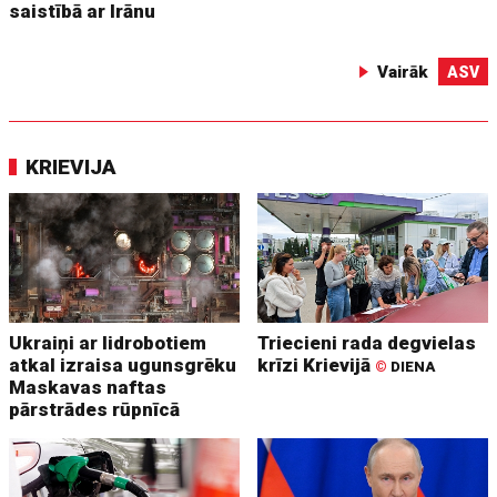
saistībā ar Irānu
Vairāk
ASV
KRIEVIJA
Ukraiņi ar lidrobotiem
Triecieni rada degvielas
atkal izraisa ugunsgrēku
krīzi Krievijā
©
DIENA
Maskavas naftas
pārstrādes rūpnīcā