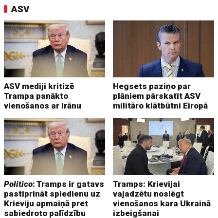
ASV
ASV mediji kritizē
Hegsets paziņo par
Trampa panākto
plāniem pārskatīt ASV
vienošanos ar Irānu
militāro klātbūtni Eiropā
Politico
: Tramps ir gatavs
Tramps: Krievijai
pastiprināt spiedienu uz
vajadzētu noslēgt
Krieviju apmaiņā pret
vienošanos kara Ukrainā
sabiedroto palīdzību
izbeigšanai