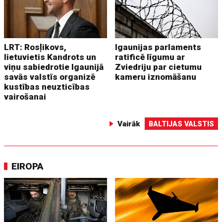
LRT: Rosļikovs,
Igaunijas parlaments
lietuvietis Kandrots un
ratificē līgumu ar
viņu sabiedrotie Igaunijā
Zviedriju par cietumu
savās valstīs organizē
kameru iznomāšanu
kustības neuzticības
vairošanai
Vairāk
BALTIJAS VALSTIS
EIROPA