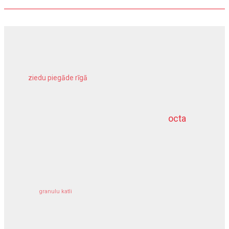
ziedu piegāde rīgā
meliorācijas darbi
octa
dziļurbums
kravu apdrošināšana
granulu katli
siltumsūknis