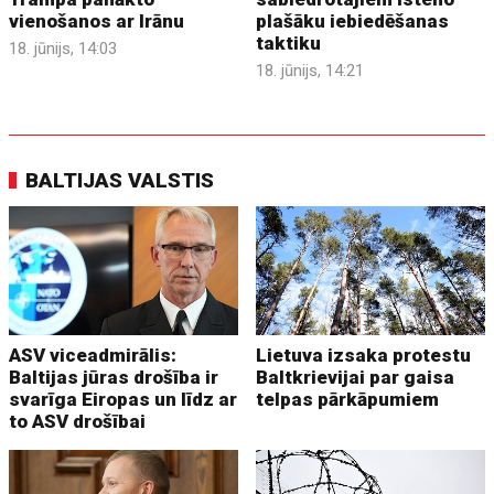
vienošanos ar Irānu
plašāku iebiedēšanas
taktiku
18. jūnijs, 14:03
18. jūnijs, 14:21
BALTIJAS VALSTIS
ASV viceadmirālis:
Lietuva izsaka protestu
Baltijas jūras drošība ir
Baltkrievijai par gaisa
svarīga Eiropas un līdz ar
telpas pārkāpumiem
to ASV drošībai