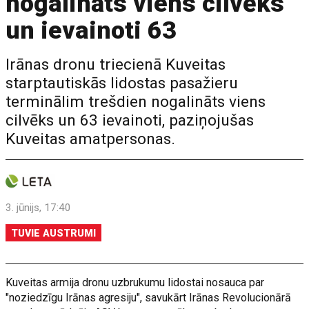
nogalināts viens cilvēks
un ievainoti 63
Irānas dronu triecienā Kuveitas
starptautiskās lidostas pasažieru
terminālim trešdien nogalināts viens
cilvēks un 63 ievainoti, paziņojušas
Kuveitas amatpersonas.
3. jūnijs, 17:40
TUVIE AUSTRUMI
Kuveitas armija dronu uzbrukumu lidostai nosauca par
"noziedzīgu Irānas agresiju", savukārt Irānas Revolucionārā