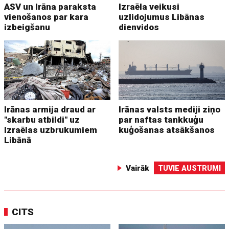
ASV un Irāna paraksta
Izraēla veikusi
vienošanos par kara
uzlidojumus Libānas
izbeigšanu
dienvidos
Irānas armija draud ar
Irānas valsts mediji ziņo
"skarbu atbildi" uz
par naftas tankkuģu
Izraēlas uzbrukumiem
kuģošanas atsākšanos
Libānā
Vairāk
TUVIE AUSTRUMI
CITS