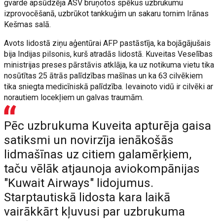
gvarde apsūdzēja ASV bruņotos spēkus uzbrukumu
izprovocēšanā, uzbrūkot tankkuģim un sakaru tornim Irānas
Kešmas salā.
Avots lidostā ziņu aģentūrai AFP pastāstīja, ka bojāgājušais
bija Indijas pilsonis, kurš atradās lidostā. Kuveitas Veselības
ministrijas preses pārstāvis atklāja, ka uz notikuma vietu tika
nosūtītas 25 ātrās palīdzības mašīnas un ka 63 cilvēkiem
tika sniegta medicīniskā palīdzība. Ievainoto vidū ir cilvēki ar
norautiem locekļiem un galvas traumām.
Pēc uzbrukuma Kuveita apturēja gaisa
satiksmi un novirzīja ienākošās
lidmašīnas uz citiem galamērķiem,
taču vēlāk atjaunoja aviokompānijas
"Kuwait Airways" lidojumus.
Starptautiskā lidosta kara laikā
vairākkārt kļuvusi par uzbrukuma