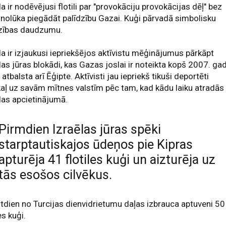
la ir nodēvējusi flotili par "provokāciju provokācijas dēļ" bez
 nolūka piegādāt palīdzību Gazai. Kuģi pārvadā simbolisku
dzības daudzumu.
la ir izjaukusi iepriekšējos aktīvistu mēģinājumus pārkāpt
las jūras blokādi, kas Gazas joslai ir noteikta kopš 2007. ga
 atbalsta arī Ēģipte. Aktīvisti jau iepriekš tikuši deportēti
aļ uz savām mītnes valstīm pēc tam, kad kādu laiku atradās
las apcietinājumā.
Pirmdien Izraēlas jūras spēki
starptautiskajos ūdeņos pie Kipras
apturēja 41 flotiles kuģi un aizturēja uz
tās esošos cilvēkus.
tdien no Turcijas dienvidrietumu daļas izbrauca aptuveni 50
es kuģi.