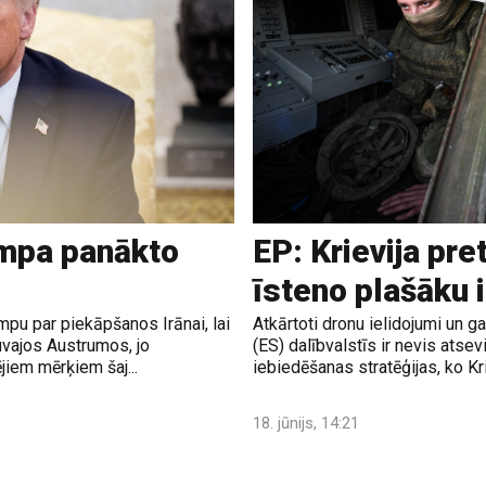
ampa panākto
EP: Krievija pre
īsteno plašāku 
pu par piekāpšanos Irānai, lai
Atkārtoti dronu ielidojumi un 
uvajos Austrumos, jo
(ES) dalībvalstīs ir nevis atsev
jiem mērķiem šaj...
iebiedēšanas stratēģijas, ko Krie
18. jūnijs, 14:21