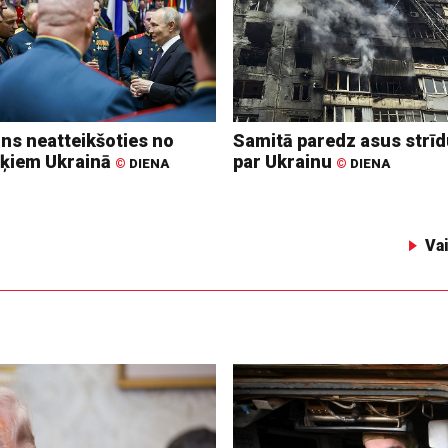
ins neatteikšoties no
Samitā paredz asus strī
ķiem Ukrainā
par Ukrainu
©
DIENA
©
DIENA
Va