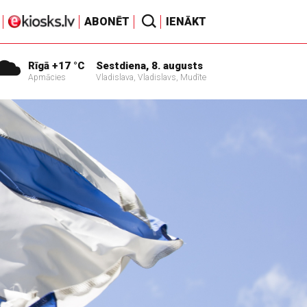
ABONĒT
IENĀKT
Rīgā +17 °C
Sestdiena, 8. augusts
Apmācies
Vladislava, Vladislavs, Mudīte