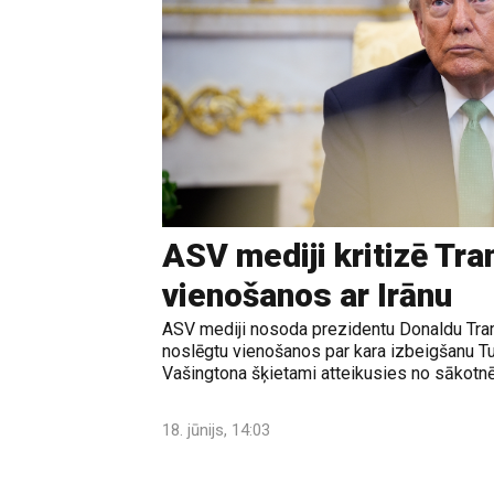
ASV mediji kritizē Tr
vienošanos ar Irānu
ASV mediji nosoda prezidentu Donaldu Tram
noslēgtu vienošanos par kara izbeigšanu T
Vašingtona šķietami atteikusies no sākotnē
18. jūnijs, 14:03