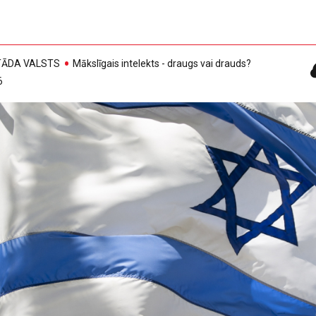
, TĀDA VALSTS
Mākslīgais intelekts - draugs vai drauds?
6