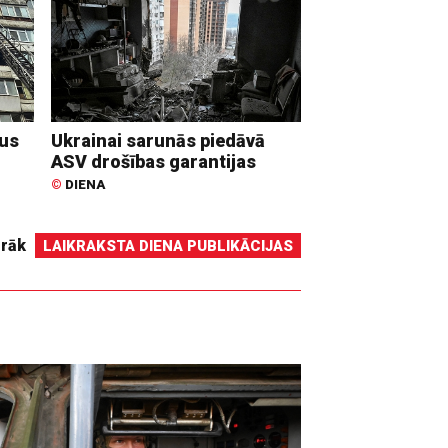
dus
Ukrainai sarunās piedāvā
ASV drošības garantijas
©
DIENA
irāk
LAIKRAKSTA DIENA PUBLIKĀCIJAS