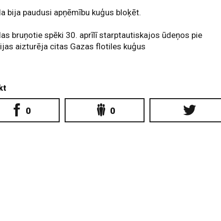
la bija paudusi apņēmību kuģus bloķēt.
las bruņotie spēki 30. aprīlī starptautiskajos ūdeņos pie
ijas aizturēja citas Gazas flotiles kuģus
kt
0
0