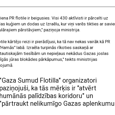
viena PR flotile ir beigusies. Visi 430 aktīvisti ir pārcelti uz
las kuģiem un dodas uz Izraēlu, kur viņi varēs tikties ar savi
lārajiem pārstāvjiem," paziņoja ministrija.
lotile kārtējo reizi ir pierādījusi, ka tā nav nekas vairāk kā PR
 "Hamās" labā. Izraēla turpinās rīkoties saskaņā ar
tautiskajām tiesībām un nepieļaus nekādus Gazas joslas
īgās jūras blokādes pārkāpumus," teikts ministrijas
ņojumā.
"Gaza Sumud Flotilla" organizatori
paziņojuši, ka tās mērķis ir "atvērt
humānās palīdzības koridoru" un
"pārtraukt nelikumīgo Gazas aplenkumu