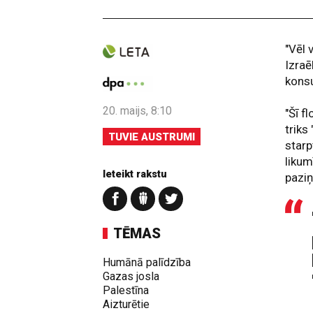
"Vēl 
Izraē
konsu
20. maijs, 8:10
"Šī f
triks
TUVIE AUSTRUMI
starp
likum
Ieteikt rakstu
pazi
TĒMAS
Humānā palīdzība
Gazas josla
Palestīna
Aizturētie