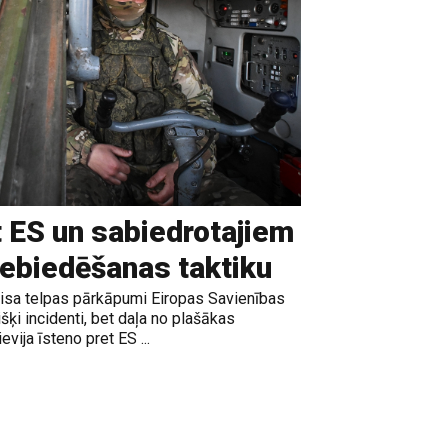
t ES un sabiedrotajiem
iebiedēšanas taktiku
gaisa telpas pārkāpumi Eiropas Savienības
išķi incidenti, bet daļa no plašākas
vija īsteno pret ES ...