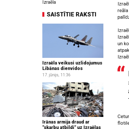
Izraēla
Izraē
reāla
SAISTĪTIE RAKSTI
palī
Izraē
Izraē
un ko
atpak
Izraē
Izraēla veikusi uzlidojumus
Libānas dienvidos
17. jūnijs, 11:36
Cetur
Irānas armija draud ar
flotil
"skarbu atbildi" uz Izraēlas