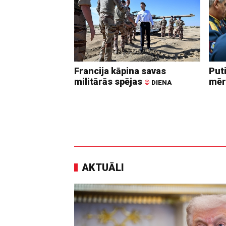
Francija kāpina savas
Put
militārās spējas
mēr
©
DIENA
AKTUĀLI