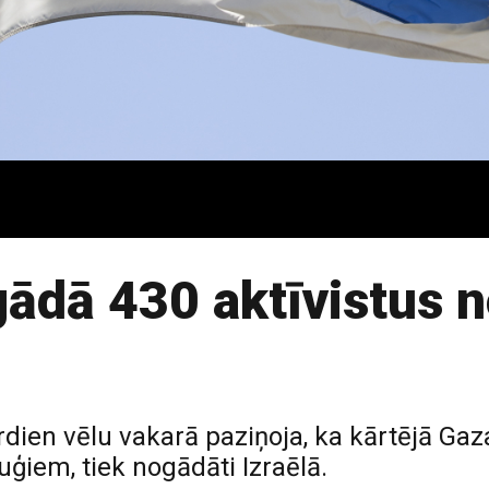
gādā 430 aktīvistus 
trdien vēlu vakarā paziņoja, ka kārtējā Gaza
kuģiem, tiek nogādāti Izraēlā.