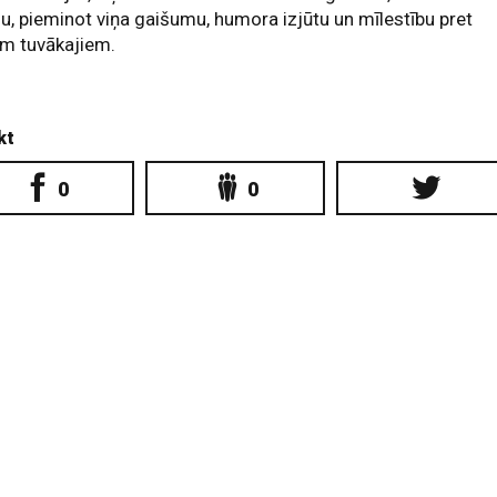
u, pieminot viņa gaišumu, humora izjūtu un mīlestību pret
em tuvākajiem.
kt
0
0