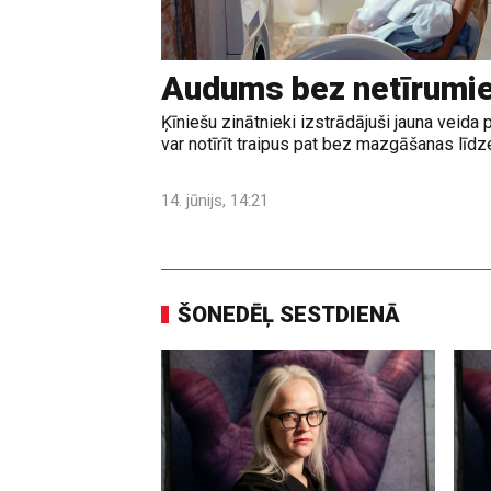
Audums bez netīrumi
Ķīniešu zinātnieki izstrādājuši jauna veid
var notīrīt traipus pat bez mazgāšanas līd
14. jūnijs, 14:21
ŠONEDĒĻ SESTDIENĀ