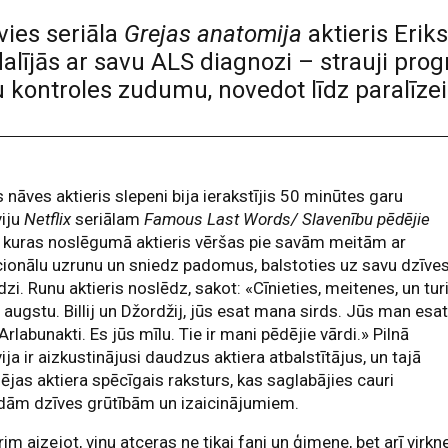
ies seriāla
Grejas anatomija
aktieris Eriks
dalījās ar savu ALS diagnozi – strauji pro
u kontroles zudumu, novedot līdz paralīzei
 nāves aktieris slepeni bija ierakstījis 50 minūtes garu
viju
Netflix
seriālam
Famous Last Words/ Slavenību pēdējie
, kuras noslēgumā aktieris vēršas pie savām meitām ar
onālu uzrunu un sniedz padomus, balstoties uz savu dzīve
dzi. Runu aktieris noslēdz, sakot: «Cīnieties, meitenes, un tur
 augstu. Billij un Džordžij, jūs esat mana sirds. Jūs man esa
 Arlabunakti. Es jūs mīlu. Tie ir mani pēdējie vārdi.» Pilnā
vija ir aizkustinājusi daudzus aktiera atbalstītājus, un tajā
ējas aktiera spēcīgais raksturs, kas saglabājies cauri
dām dzīves grūtībām un izaicinājumiem.
rim aizejot, viņu atceras ne tikai fani un ģimene, bet arī virkn