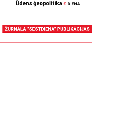
Ūdens ģeopolitika
©
DIENA
ŽURNĀLA "SESTDIENA" PUBLIKĀCIJAS