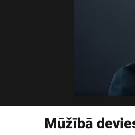
Mūžībā devies 