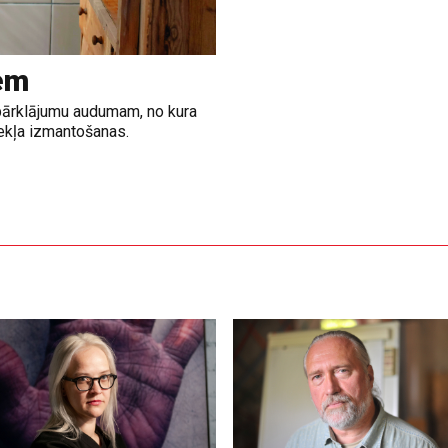
em
a pārklājumu audumam, no kura
zekļa izmantošanas.