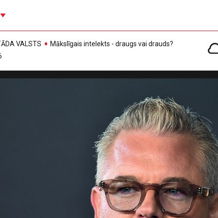
, TĀDA VALSTS
Mākslīgais intelekts - draugs vai drauds?
6