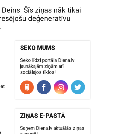
 Deins. Šīs ziņas nāk tikai
gresējošu deģeneratīvu
.
SEKO MUMS
Seko līdzi portāla Diena.lv
jaunākajām ziņām arī
sociālajos tīklos!
s
iet
t
ZIŅAS E-PASTĀ
Saņem Diena.lv aktuālās ziņas
e