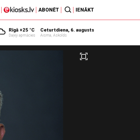
ABONĒT
IENĀKT
Rīgā +25 °C
Ceturtdiena, 6. augusts
Daļēji apmācies
Aisma, Askolds