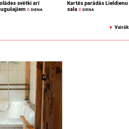
lādes svētki arī
Kartēs parādās Lieldienu
augušajiem
sala
©
DIENA
©
DIENA
Vairāk