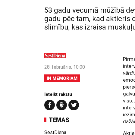
53 gadu vecumā mūžībā dev
gadu pēc tam, kad aktieris 
slimību, kas izraisa muskuļ
Pirms
inter
28. februāris, 10:00
vārdi
IN MEMORIAM
emoci
piere
galvu
Ieteikt rakstu
viss.
inter
iezīm
TĒMAS
dažā
SestDiena
Aktie