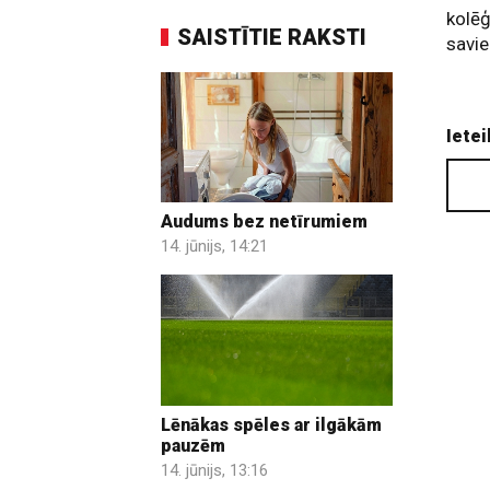
kolēģ
SAISTĪTIE RAKSTI
savi
Ietei
Audums bez netīrumiem
14. jūnijs, 14:21
Lēnākas spēles ar ilgākām
pauzēm
14. jūnijs, 13:16