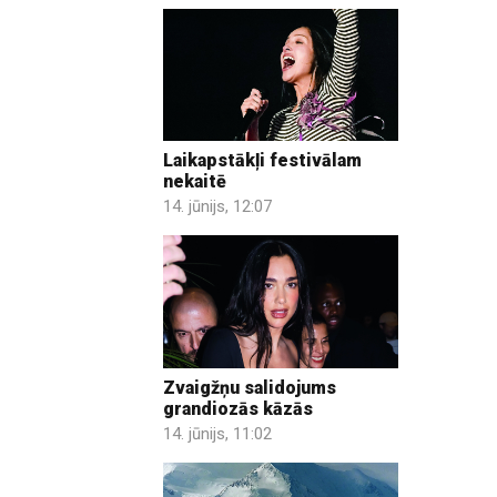
Laikapstākļi festivālam
nekaitē
14. jūnijs, 12:07
Zvaigžņu salidojums
grandiozās kāzās
14. jūnijs, 11:02