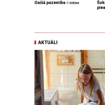
Gaišā pazemība
Šoko
©
DIENA
pie
AKTUĀLI