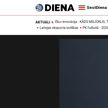
SestDiena
Ēku renovācija - KĀDS MĀJOKLIS
AKTUĀLI
Latvijas eksporta izcilības
PK futbolā - 202