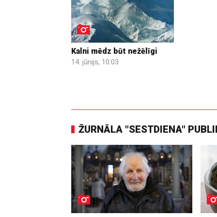
Kalni mēdz būt nežēlīgi
14. jūnijs, 10:03
ŽURNĀLA "SESTDIENA" PUBL