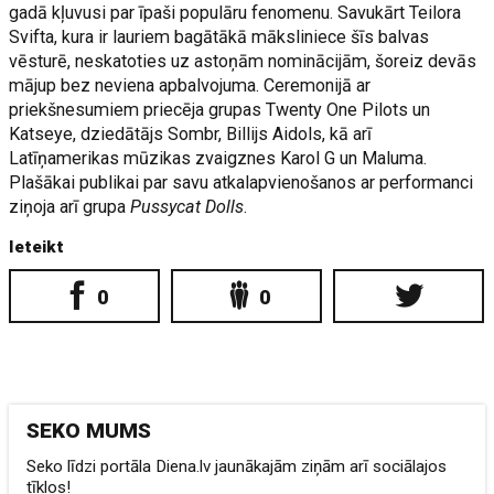
gadā kļuvusi par īpaši populāru fenomenu. Savukārt Teilora
Svifta, kura ir lauriem bagātākā māksliniece šīs balvas
vēsturē, neskatoties uz astoņām nominācijām, šoreiz devās
mājup bez neviena apbalvojuma. Ceremonijā ar
priekšnesumiem priecēja grupas Twenty One Pilots un
Katseye, dziedātājs Sombr, Billijs Aidols, kā arī
Latīņamerikas mūzikas zvaigznes Karol G un Maluma.
Plašākai publikai par savu atkalapvienošanos ar performanci
ziņoja arī grupa
Pussycat Dolls
.
Ieteikt
0
0
SEKO MUMS
Seko līdzi portāla Diena.lv jaunākajām ziņām arī sociālajos
tīklos!