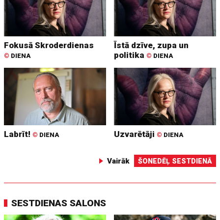
Fokusā Skroderdienas
Īstā dzīve, zupa un
politika
©
DIENA
©
DIENA
Labrīt!
Uzvarētāji
©
DIENA
©
DIENA
Vairāk
ŠONEDĒĻ SESTDIENĀ
SESTDIENAS SALONS