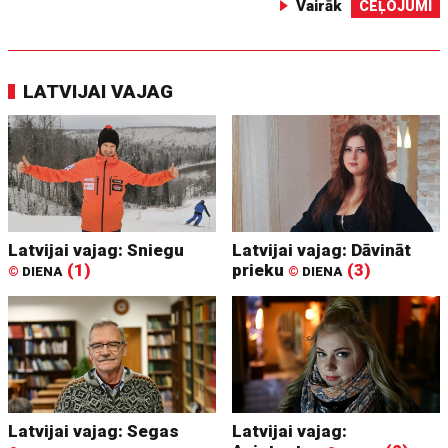
Vairāk
CEĻOJUMI
LATVIJAI VAJAG
Latvijai vajag: Sniegu
Latvijai vajag: Dāvināt
(1)
prieku
(3)
©
DIENA
©
DIENA
Latvijai vajag: Segas
Latvijai vajag: