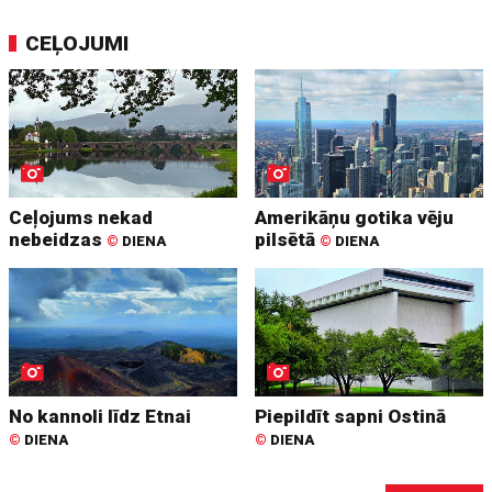
CEĻOJUMI
Ceļojums nekad
Amerikāņu gotika vēju
nebeidzas
pilsētā
©
DIENA
©
DIENA
No kannoli līdz Etnai
Piepildīt sapni Ostinā
©
DIENA
©
DIENA