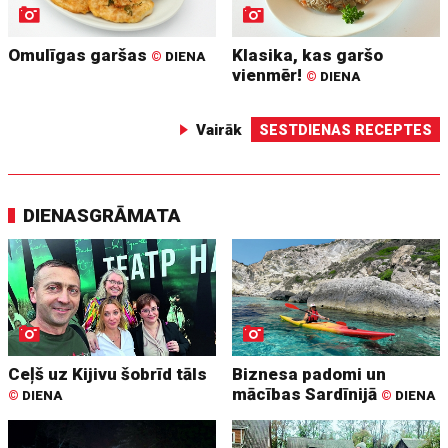
Omulīgas garšas
Klasika, kas garšo
©
DIENA
vienmēr!
©
DIENA
Vairāk
SESTDIENAS RECEPTES
DIENASGRĀMATA
Ceļš uz Kijivu šobrīd tāls
Biznesa padomi un
mācības Sardīnijā
©
DIENA
©
DIENA