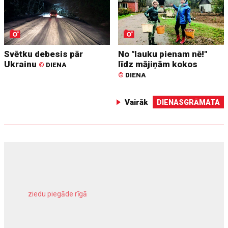
Svētku debesis pār
No "lauku pienam nē!"
Ukrainu
līdz mājiņām kokos
©
DIENA
©
DIENA
Vairāk
DIENASGRĀMATA
ziedu piegāde rīgā
meliorācijas darbi