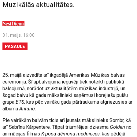
Muzikālās aktualitātes.
31. maijs, 16:00
PASAULE
25. maijā aizvadīta arī ikgadējā Amerikas Mūzikas balvas
ceremonija. Šī apbalvojuma ieguvēji tiek noteikti publiskā
balsojumā, norādot uz aktualitātēm mūzikas industrijā, un
šogad balvu kā gada mākslinieki saņēmusi korejiešu puišu
grupa
BTS
, kas pēc vairāku gadu pārtraukuma atgriezusies ar
albumu
Arirang
.
Pie vairākām balvām ticis arī jaunais mākslinieks Sombr, kā
arī Sabrīna Kārpentere. Tāpat triumfējusi dziesma
Golden
no
animācijas filmas
K-popa dēmonu mednieces
, kas pēdējā