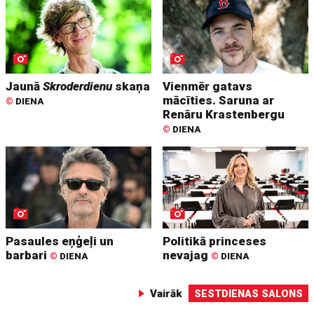
Jaunā
Skroderdienu
skaņa
Vienmēr gatavs
mācīties. Saruna ar
©
DIENA
Renāru Krastenbergu
©
DIENA
Pasaules eņģeļi un
Politikā princeses
barbari
nevajag
©
DIENA
©
DIENA
Vairāk
SESTDIENAS SALONS