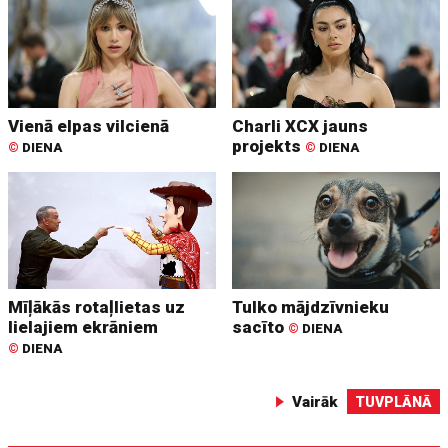
Vienā elpas vilcienā
Charli XCX jauns
projekts
©
DIENA
©
DIENA
Mīļākās rotaļlietas uz
Tulko mājdzīvnieku
lielajiem ekrāniem
sacīto
©
DIENA
©
DIENA
Vairāk
TUVPLĀNĀ