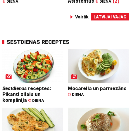
Asistentus
(2)
©
DIENA
©
DIENA
Vairāk
LATVIJAI VAJAG
SESTDIENAS RECEPTES
Sestdienas
receptes:
Mocarella un parmezāns
Pikanti zilais un
©
DIENA
kompānija
©
DIENA