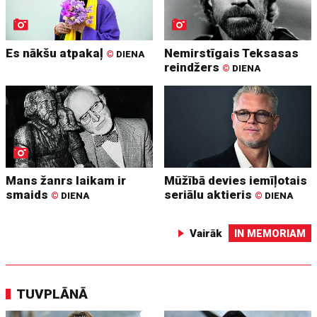
Es nākšu atpakaļ
Nemirstīgais Teksasas
©
DIENA
reindžers
©
DIENA
Mans žanrs laikam ir
Mūžībā devies iemīļotais
smaids
seriālu aktieris
©
DIENA
©
DIENA
Vairāk
IN MEMORIAM
TUVPLĀNĀ