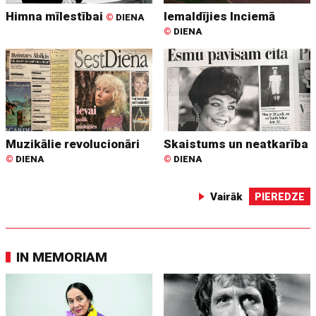
Himna mīlestībai
Iemaldījies Inciemā
©
DIENA
©
DIENA
Muzikālie revolucionāri
Skaistums un neatkarība
©
DIENA
©
DIENA
Vairāk
PIEREDZE
IN MEMORIAM