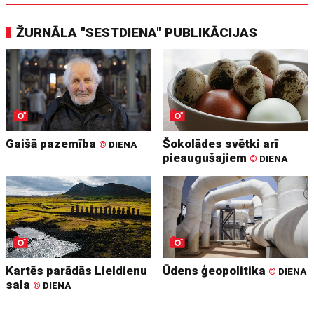
ŽURNĀLA "SESTDIENA" PUBLIKĀCIJAS
Gaišā pazemība
Šokolādes svētki arī
©
DIENA
pieaugušajiem
©
DIENA
Kartēs parādās Lieldienu
Ūdens ģeopolitika
©
DIENA
sala
©
DIENA