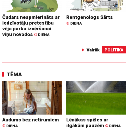
Čudars neapmierināts ar
Rentgenologs Sārts
iedzīvotāju pretestību
©
DIENA
vēja parku izvēršanai
viņu novados
©
DIENA
Vairāk
POLITIKA
TĒMA
Audums bez netīrumiem
Lēnākas spēles ar
ilgākām pauzēm
©
DIENA
©
DIENA