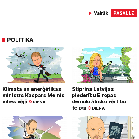
Vairāk
PASAULE
POLITIKA
Klimata un enerģētikas
Stiprina Latvijas
ministrs Kaspars Melnis
piederību Eiropas
vīlies vējā
demokrātisko vērtību
©
DIENA
telpai
©
DIENA