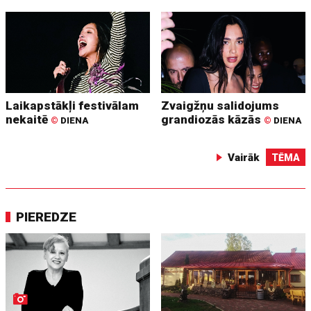
Laikapstākļi festivālam
Zvaigžņu salidojums
nekaitē
grandiozās kāzās
©
DIENA
©
DIENA
Vairāk
TĒMA
PIEREDZE