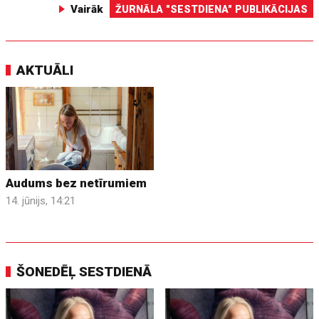
Vairāk
ŽURNĀLA "SESTDIENA" PUBLIKĀCIJAS
AKTUĀLI
Audums bez netīrumiem
14. jūnijs, 14:21
ŠONEDĒĻ SESTDIENĀ