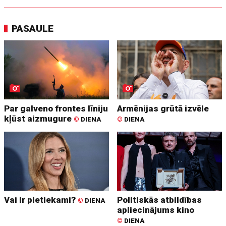
PASAULE
Par galveno frontes līniju
Armēnijas grūtā izvēle
kļūst aizmugure
©
DIENA
©
DIENA
Vai ir pietiekami?
Politiskās atbildības
©
DIENA
apliecinājums kino
©
DIENA