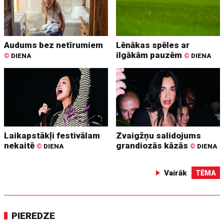
Audums bez netīrumiem
Lēnākas spēles ar
ilgākām pauzēm
©
DIENA
©
DIENA
Laikapstākļi festivālam
Zvaigžņu salidojums
nekaitē
grandiozās kāzās
©
DIENA
©
DIENA
Vairāk
TĒMA
PIEREDZE