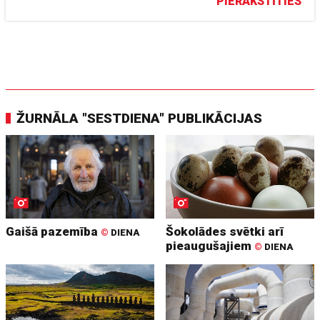
PIERAKSTĪTIES
ŽURNĀLA "SESTDIENA" PUBLIKĀCIJAS
Gaišā pazemība
Šokolādes svētki arī
©
DIENA
pieaugušajiem
©
DIENA