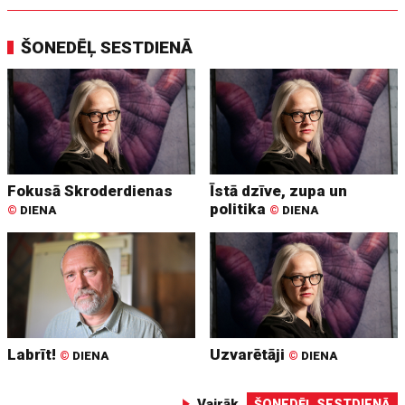
ŠONEDĒĻ SESTDIENĀ
Fokusā Skroderdienas
Īstā dzīve, zupa un
politika
©
DIENA
©
DIENA
Labrīt!
Uzvarētāji
©
DIENA
©
DIENA
Vairāk
ŠONEDĒĻ SESTDIENĀ