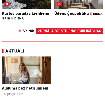
Kartēs parādās Lieldienu
Ūdens ģeopolitika
©
DIENA
sala
©
DIENA
Vairāk
ŽURNĀLA "SESTDIENA" PUBLIKĀCIJAS
AKTUĀLI
Audums bez netīrumiem
14. jūnijs, 14:21