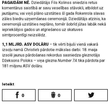
PAGAIDĀM NĒ.
Dziedātājs Fils Kolinss sniedzis retus
komentārus saistībā ar savu veselības stāvokli, atbildot uz
jautājumu, vai viņš plāno uzstāties šī gada Rokenrola slavas
zāles biedru uzņemšanas ceremonijā. Dziedātājs atzinis, ka
ceremonijā uzstāties neplāno, tomēr šobrīd jūtas labāk nekā
iepriekšējos gados un atgriešanos uz skatuves
simtprocentīgi neizslēdz.
1,1 MLJRD. ASV DOLĀRU
– tik vērti bijuši vienā vakarā
izsoļu namā
Christie’s
pārdotie mākslas darbi. 18. maija
izsolē jaunus pārdošanas rekordus sasniedza gleznotājs
Džeksons Poloks – viņa glezna
Number 7A
tika pārdota par
181 miljonu ASV dolāru.
Ieteikt
0
0