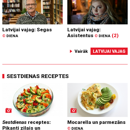
Latvijai vajag: Segas
Latvijai vajag:
Asistentus
(2)
©
DIENA
©
DIENA
Vairāk
LATVIJAI VAJAG
SESTDIENAS RECEPTES
Sestdienas
receptes:
Mocarella un parmezāns
Pikanti zilais un
©
DIENA