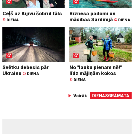
Ceļš uz Kijivu šobrīd tāls
Biznesa padomi un
mācības Sardīnijā
©
DIENA
©
DIENA
Svētku debesis pār
No "lauku pienam nē!"
Ukrainu
līdz mājiņām kokos
©
DIENA
©
DIENA
Vairāk
DIENASGRĀMATA