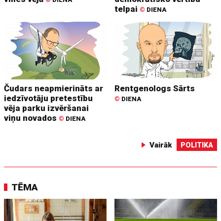
telpai
©
DIENA
Čudars neapmierināts ar
Rentgenologs Sārts
iedzīvotāju pretestību
©
DIENA
vēja parku izvēršanai
viņu novados
©
DIENA
Vairāk
POLITIKA
TĒMA