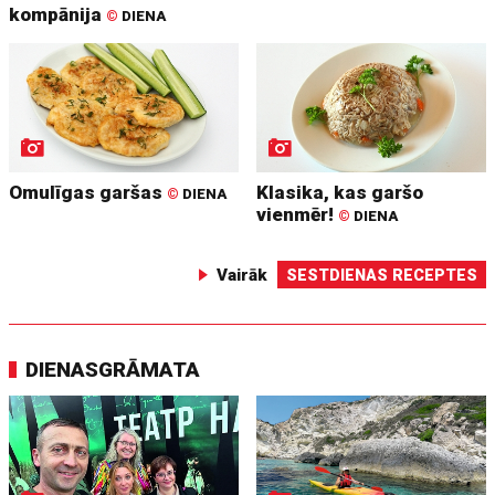
kompānija
©
DIENA
Omulīgas garšas
Klasika, kas garšo
©
DIENA
vienmēr!
©
DIENA
Vairāk
SESTDIENAS RECEPTES
DIENASGRĀMATA