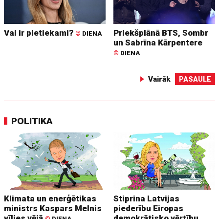
Vai ir pietiekami?
Priekšplānā BTS, Sombr
©
DIENA
un Sabrīna Kārpentere
©
DIENA
Vairāk
PASAULE
POLITIKA
Klimata un enerģētikas
Stiprina Latvijas
ministrs Kaspars Melnis
piederību Eiropas
vīlies vējā
demokrātisko vērtību
©
DIENA