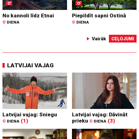
No kannoli līdz Etnai
Piepildīt sapni Ostinā
©
DIENA
©
DIENA
Vairāk
CEĻOJUMI
LATVIJAI VAJAG
Latvijai vajag: Sniegu
Latvijai vajag: Dāvināt
(1)
prieku
(3)
©
DIENA
©
DIENA