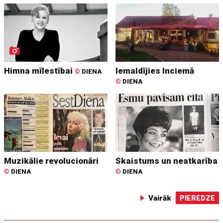
Himna mīlestībai
Iemaldījies Inciemā
©
DIENA
©
DIENA
Muzikālie revolucionāri
Skaistums un neatkarība
©
DIENA
©
DIENA
Vairāk
PIEREDZE