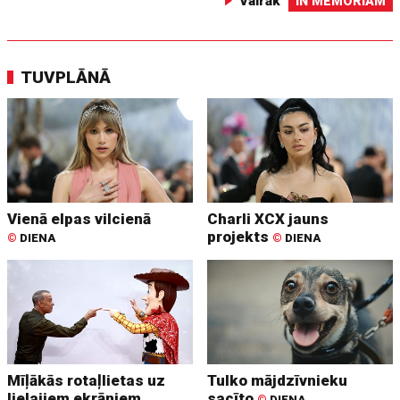
Vairāk
IN MEMORIAM
TUVPLĀNĀ
Vienā elpas vilcienā
Charli XCX jauns
projekts
©
DIENA
©
DIENA
Mīļākās rotaļlietas uz
Tulko mājdzīvnieku
lielajiem ekrāniem
sacīto
©
DIENA