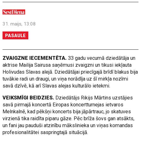
31. maijs, 13:08
PASAULE
ZVAIGZNE IECEMENTĒTA.
33 gadu vecumā dziedātāja un
aktrise Mailija Sairusa saņēmusi zvaigzni un tikusi iekļauta
Holivudas Slavas alejā. Dziedātājai priecīgajā brīdī blakus bija
tuvākie radi un draugi, un viņa norādīja uz šī mirkļa nozīmi
savā dzīvē, kā arī Slavas alejas kulturālo ietekmi.
VEIKSMĪGI BEIDZIES.
Dziedātājs Rikijs Mārtins uzstājies
savā pirmajā koncertā Eiropas koncertturnejas ietvaros
Melnkalnē, kad pēkšņi koncerts bija jāpārtrauc, jo skatuves
virzienā tika raidīta piparu gāze. Pēc brīža šovs gan atsākts,
un fani jau pauduši atzinību mākslinieka un viņas komandas
profesionalitātei saspringtajā situācijā.