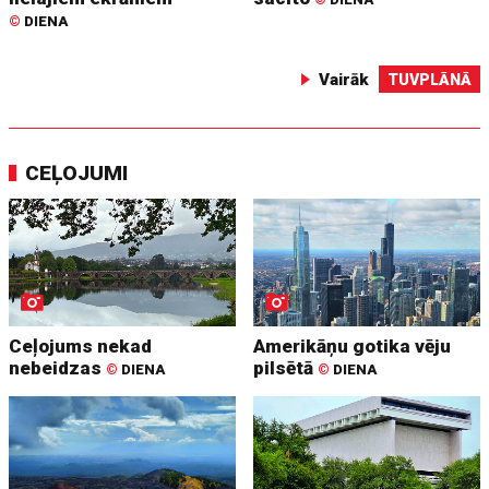
©
DIENA
Vairāk
TUVPLĀNĀ
CEĻOJUMI
Ceļojums nekad
Amerikāņu gotika vēju
nebeidzas
pilsētā
©
DIENA
©
DIENA