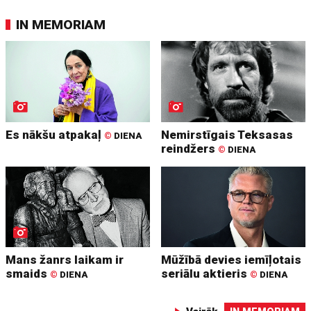
IN MEMORIAM
Es nākšu atpakaļ
Nemirstīgais Teksasas
©
DIENA
reindžers
©
DIENA
Mans žanrs laikam ir
Mūžībā devies iemīļotais
smaids
seriālu aktieris
©
DIENA
©
DIENA