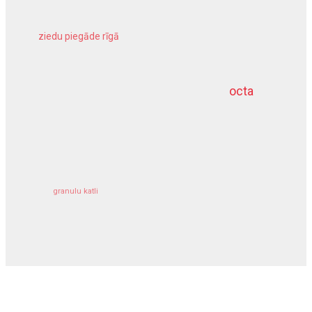
ziedu piegāde rīgā
meliorācijas darbi
octa
dziļurbums
kravu apdrošināšana
granulu katli
siltumsūknis