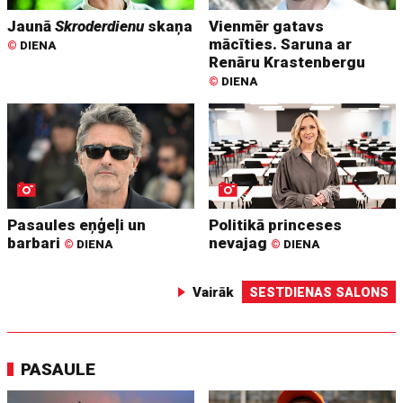
Jaunā
Skroderdienu
skaņa
Vienmēr gatavs
mācīties. Saruna ar
©
DIENA
Renāru Krastenbergu
©
DIENA
Pasaules eņģeļi un
Politikā princeses
barbari
nevajag
©
DIENA
©
DIENA
Vairāk
SESTDIENAS SALONS
PASAULE