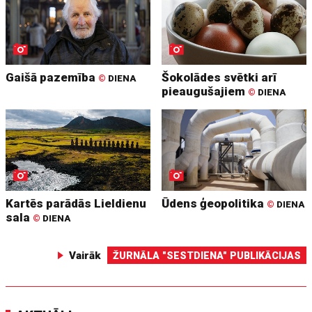
Gaišā pazemība
Šokolādes svētki arī
©
DIENA
pieaugušajiem
©
DIENA
Kartēs parādās Lieldienu
Ūdens ģeopolitika
©
DIENA
sala
©
DIENA
Vairāk
ŽURNĀLA "SESTDIENA" PUBLIKĀCIJAS