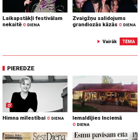
Laikapstākļi festivālam
Zvaigžņu salidojums
nekaitē
grandiozās kāzās
©
DIENA
©
DIENA
Vairāk
TĒMA
PIEREDZE
Himna mīlestībai
Iemaldījies Inciemā
©
DIENA
©
DIENA