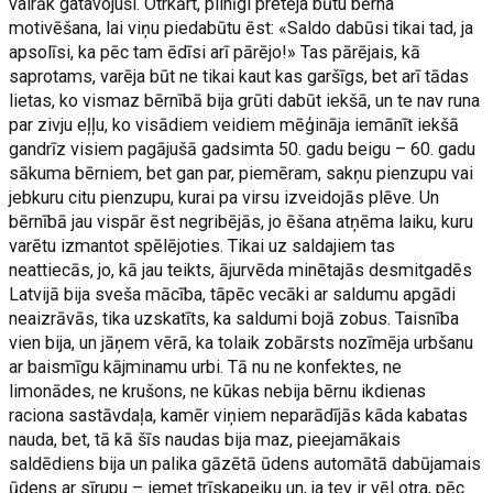
vairāk gatavojuši. Otrkārt, pilnīgi pretēja būtu bērna
motivēšana, lai viņu piedabūtu ēst: «Saldo dabūsi tikai tad, ja
apsolīsi, ka pēc tam ēdīsi arī pārējo!» Tas pārējais, kā
saprotams, varēja būt ne tikai kaut kas garšīgs, bet arī tādas
lietas, ko vismaz bērnībā bija grūti dabūt iekšā, un te nav runa
par zivju eļļu, ko visādiem veidiem mēģināja iemānīt iekšā
gandrīz visiem pagājušā gadsimta 50. gadu beigu – 60. gadu
sākuma bērniem, bet gan par, piemēram, sakņu pienzupu vai
jebkuru citu pienzupu, kurai pa virsu izveidojās plēve. Un
bērnībā jau vispār ēst negribējās, jo ēšana atņēma laiku, kuru
varētu izmantot spēlējoties. Tikai uz saldajiem tas
neattiecās, jo, kā jau teikts, ājurvēda minētajās desmitgadēs
Latvijā bija sveša mācība, tāpēc vecāki ar saldumu apgādi
neaizrāvās, tika uzskatīts, ka saldumi bojā zobus. Taisnība
vien bija, un jāņem vērā, ka tolaik zobārsts nozīmēja urbšanu
ar baismīgu kājminamu urbi. Tā nu ne konfektes, ne
limonādes, ne krušons, ne kūkas nebija bērnu ikdienas
raciona sastāvdaļa, kamēr viņiem neparādījās kāda kabatas
nauda, bet, tā kā šīs naudas bija maz, pieejamākais
saldēdiens bija un palika gāzētā ūdens automātā dabūjamais
ūdens ar sīrupu – iemet trīskapeiku un, ja tev ir vēl otra, pēc