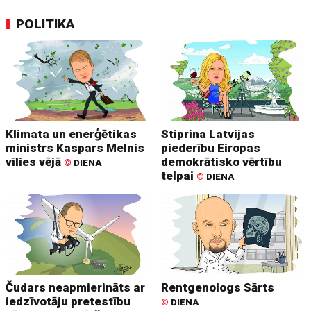
POLITIKA
Klimata un enerģētikas
Stiprina Latvijas
ministrs Kaspars Melnis
piederību Eiropas
vīlies vējā
demokrātisko vērtību
©
DIENA
telpai
©
DIENA
Čudars neapmierināts ar
Rentgenologs Sārts
iedzīvotāju pretestību
©
DIENA