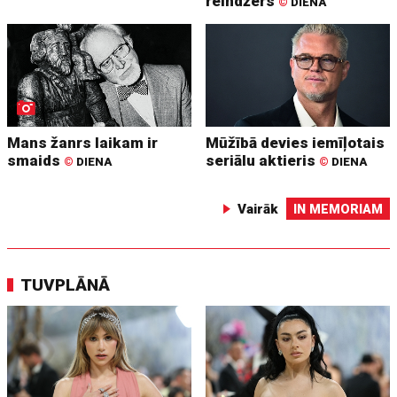
reindžers
©
DIENA
Mans žanrs laikam ir
Mūžībā devies iemīļotais
smaids
seriālu aktieris
©
DIENA
©
DIENA
Vairāk
IN MEMORIAM
TUVPLĀNĀ