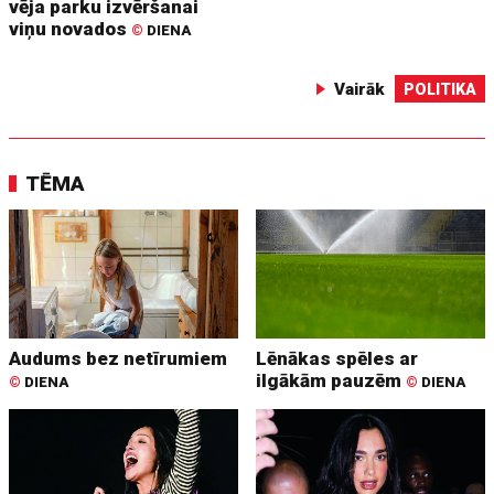
vēja parku izvēršanai
viņu novados
©
DIENA
Vairāk
POLITIKA
TĒMA
Audums bez netīrumiem
Lēnākas spēles ar
ilgākām pauzēm
©
DIENA
©
DIENA