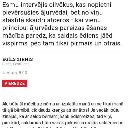
Esmu intervējis cilvēkus, kas nopietni
pievērsušies ājurvēdai, bet no viņu
stāstītā skaidri atceros tikai vienu
principu: ājurvēdas pareizas ēšanas
mācība paredz, ka saldais ēdiens jāēd
vispirms, pēc tam tikai pirmais un otrais.
EGĪLS ZIRNIS
Diena, SestDiena
4. maijs, 8:00
PIEREDZE
Ak, būtu šī mācība zināma un izplatīta manā un ne tikai manā
tālajā bērnībā, cik daudz kreņķu atrisinātos! Ja vecāki būtu
zinājuši, ka ar saldo bērnam jāsāk ēdienreizes, tad viņi,
pirmkārt, saldumus būtu vairāk pirkuši un mājās saldēdienus