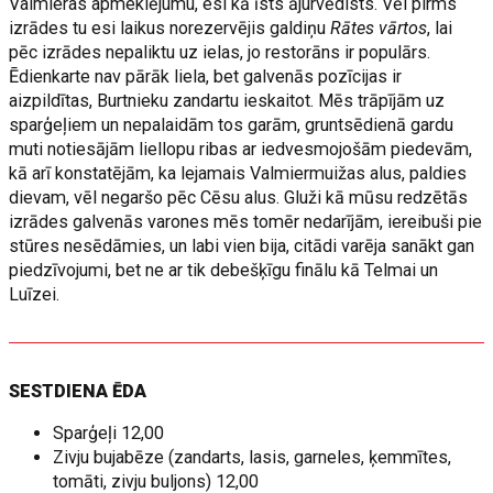
Valmieras apmeklējumu, esi kā īsts ājurvēdists. Vēl pirms
izrādes tu esi laikus norezervējis galdiņu
Rātes vārtos
, lai
pēc izrādes nepaliktu uz ielas, jo restorāns ir populārs.
Ēdienkarte nav pārāk liela, bet galvenās pozīcijas ir
aizpildītas, Burtnieku zandartu ieskaitot. Mēs trāpījām uz
sparģeļiem un nepalaidām tos garām, gruntsēdienā gardu
muti notiesājām liellopu ribas ar iedvesmojošām piedevām,
kā arī konstatējām, ka lejamais Valmiermuižas alus, paldies
dievam, vēl negaršo pēc Cēsu alus. Gluži kā mūsu redzētās
izrādes galvenās varones mēs tomēr nedarījām, iereibuši pie
stūres nesēdāmies, un labi vien bija, citādi varēja sanākt gan
piedzīvojumi, bet ne ar tik debešķīgu finālu kā Telmai un
Luīzei.
SESTDIENA ĒDA
Sparģeļi 12,00
Zivju bujabēze (zandarts, lasis, garneles, ķemmītes,
tomāti, zivju buljons) 12,00