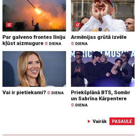
Par galveno frontes līniju
Armēnijas grūtā izvēle
kļūst aizmugure
©
DIENA
©
DIENA
Vai ir pietiekami?
Priekšplānā BTS, Sombr
©
DIENA
un Sabrīna Kārpentere
©
DIENA
Vairāk
PASAULE