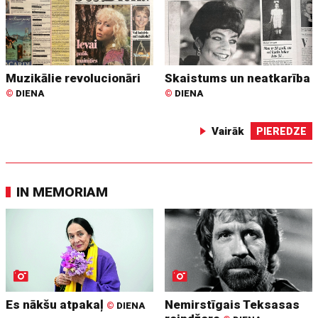
Muzikālie revolucionāri
Skaistums un neatkarība
©
DIENA
©
DIENA
Vairāk
PIEREDZE
IN MEMORIAM
Es nākšu atpakaļ
Nemirstīgais Teksasas
©
DIENA