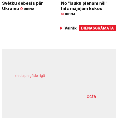
Svētku debesis pār
No "lauku pienam nē!"
Ukrainu
līdz mājiņām kokos
©
DIENA
©
DIENA
Vairāk
DIENASGRĀMATA
ziedu piegāde rīgā
meliorācijas darbi
octa
dziļurbums
kravu apdrošināšana