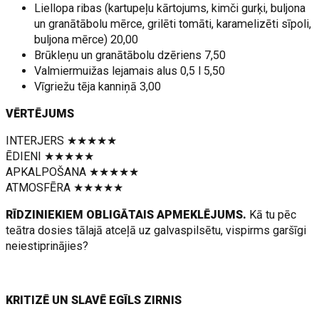
Liellopa ribas (kartupeļu kārtojums, kimči gurķi, buljona
un granātābolu mērce, grilēti tomāti, karamelizēti sīpoli,
buljona mērce) 20,00
Brūkleņu un granātābolu dzēriens 7,50
Valmiermuižas lejamais alus 0,5 l 5,50
Vīgriežu tēja kanniņā 3,00
VĒRTĒJUMS
INTERJERS ★★★★★
ĒDIENI ★★★★★
APKALPOŠANA ★★★★★
ATMOSFĒRA ★★★★★
RĪDZINIEKIEM OBLIGĀTAIS APMEKLĒJUMS.
Kā tu pēc
teātra dosies tālajā atceļā uz galvaspilsētu, vispirms garšīgi
neiestiprinājies?
KRITIZĒ UN SLAVĒ EGĪLS ZIRNIS