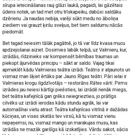
sīrupa ietecināšanas rauj glāzi laukā, pagaidi, lai gāzētais
ūdens notek, un tad met otru trīskapeiku, dabūsi saldāku
dzērienu. Ja naudas nebija, varēji sūkt medu no āboliņa
ziediem vai grauzt ķiršu sveķus, bet tiem saldumu nācās
piedomāt.
Bet tagad neiesim tālāk pagātnē, jo tā var līdz kvasa mucu
apdzejošanai aiziet. Dosimies labāk telpā, uz Valmieru, kur,
izrādās, rīdzinieks var kompensēt bērnības traumas un
piekopt ājurvēdas principu – sākt ar saldo. Vajag tikai
apmeklēt kādu Valmieras teātra izrādi. Teātris ir atjaunots un
vismaz man šķiet ērtāks par Jauno Rīgas teātri. Pāri ielai ir
Valmieras krogu ilgdzīvotājs – restorāns
Rātes vārti
. Pirms
izrādes jau neiesi kārtīgi pieēsties, lai izrādē nenāk miegs,
bet teātra kafejnīcā gan grēks neiegriezties, jo prātīgs
cilvēks uz izrādi ierodas kādu stundu agrāk, lai var
automašīnai vietu atrast. Teātra kafejnīcas vitrīnā ir dažādas
kūciņas, un visas skatās tev virsū, kā tu vismaz vienu
nepaņemsi, nu, vismaz mango un marakujas musu, kas
izrādās ne mazāk garšīgs kā izskatījies. Vārdu sakot, sācis