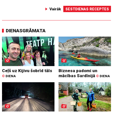
Vairāk
SESTDIENAS RECEPTES
DIENASGRĀMATA
Ceļš uz Kijivu šobrīd tāls
Biznesa padomi un
mācības Sardīnijā
©
DIENA
©
DIENA