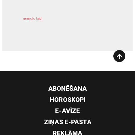
granulu katli
siltumsūknis
ABONĒŠANA
HOROSKOPI
E-AVĪZE
ZIŅAS E-PASTĀ
REKLĀMA