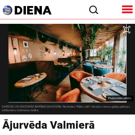
Publicitātes attēls
GARĪGĀS UN MIESISKĀS BARĪBAS SAVIENĪBA. Restorāns "Rātes vārti" atrodas vienas gājēju pārejas
attālumā no Valmieras teātra
Ājurvēda Valmierā