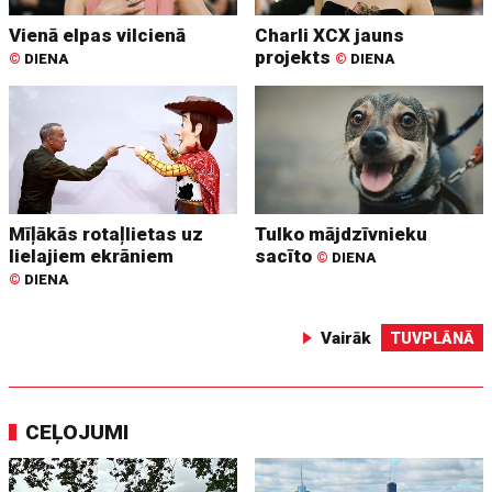
Vienā elpas vilcienā
Charli XCX jauns
projekts
©
DIENA
©
DIENA
Mīļākās rotaļlietas uz
Tulko mājdzīvnieku
lielajiem ekrāniem
sacīto
©
DIENA
©
DIENA
Vairāk
TUVPLĀNĀ
CEĻOJUMI