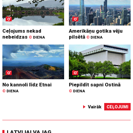
Ceļojums nekad
Amerikāņu gotika vēju
nebeidzas
pilsētā
©
DIENA
©
DIENA
No kannoli līdz Etnai
Piepildīt sapni Ostinā
©
DIENA
©
DIENA
Vairāk
CEĻOJUMI
LATVIJAI VAJAG