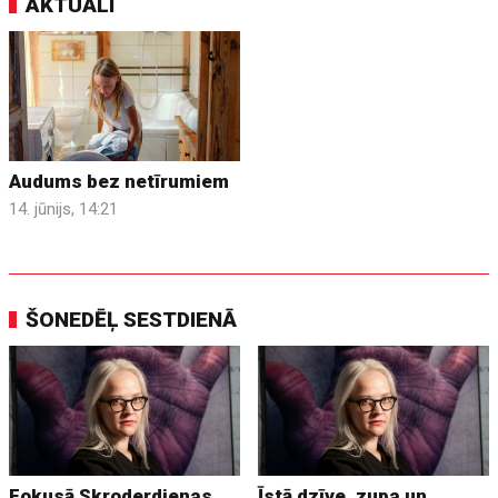
AKTUĀLI
Audums bez netīrumiem
14. jūnijs, 14:21
ŠONEDĒĻ SESTDIENĀ
Fokusā Skroderdienas
Īstā dzīve, zupa un