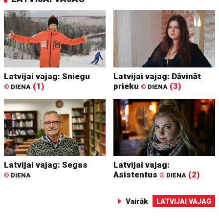
Latvijai vajag: Sniegu
Latvijai vajag: Dāvināt
(1)
prieku
(3)
©
DIENA
©
DIENA
Latvijai vajag: Segas
Latvijai vajag:
Asistentus
(2)
©
DIENA
©
DIENA
Vairāk
LATVIJAI VAJAG