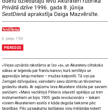
duetu dziedātāju Ievu Akurateri rubrikā
Privātā dzīve
1996. gada 8. jūnija
SestDienā
aprakstīja Daiga Mazvērsīte.
6. jūnijs, 7:00
PIEREDZE
«Viņas uzvārds rakstāms ar īso «a», un Akurateru ciltskoks
sākas ar leģendu par franču kareivi, kurš iemīlējis un
apprecējis latvju meiteni – muižas kalponīti. Tā viņi pa
Zemgali dzīvojušies, vairodami savu dzimtu un tēvzemes
godavīru skaitu. Ar sajūsmu Ieva Akuratere stāsta par saviem
senčiem: «Mans vectētiņš Pēteris orķestrī spēlējis uz trim
instrumentiem un bijis 1905. gada revolucionārs – laikam
visiem Akurateriem asinīs ir kāda degoša tieksme pēc
taisnības. Pēc uzsaukumu lasīšanas viņu mēģināja noķert