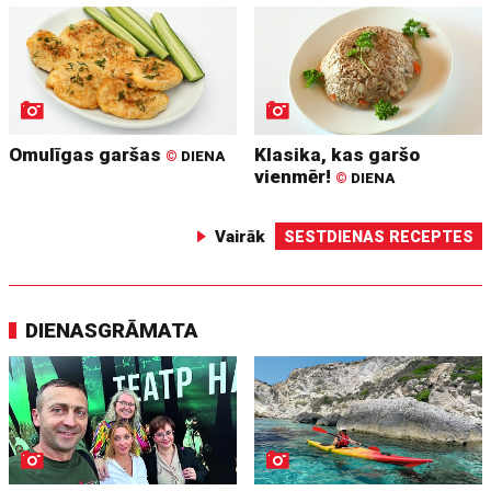
Omulīgas garšas
Klasika, kas garšo
©
DIENA
vienmēr!
©
DIENA
Vairāk
SESTDIENAS RECEPTES
DIENASGRĀMATA