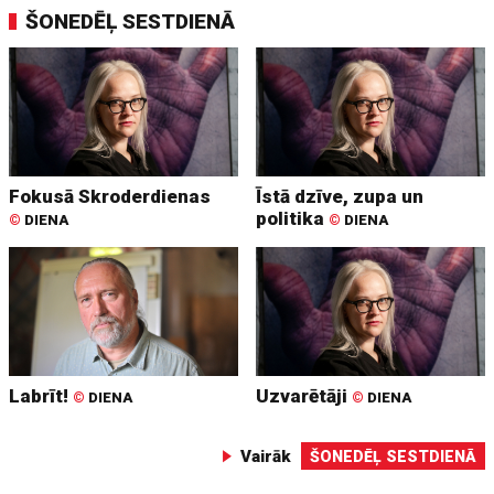
ŠONEDĒĻ SESTDIENĀ
Fokusā Skroderdienas
Īstā dzīve, zupa un
politika
©
DIENA
©
DIENA
Labrīt!
Uzvarētāji
©
DIENA
©
DIENA
Vairāk
ŠONEDĒĻ SESTDIENĀ