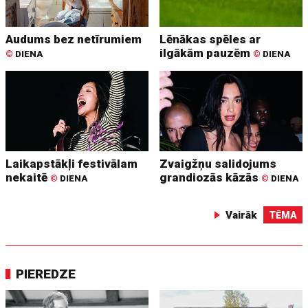
Audums bez netīrumiem
Lēnākas spēles ar
ilgākām pauzēm
©
DIENA
©
DIENA
Laikapstākļi festivālam
Zvaigžņu salidojums
nekaitē
grandiozās kāzās
©
DIENA
©
DIENA
Vairāk
TĒMA
PIEREDZE