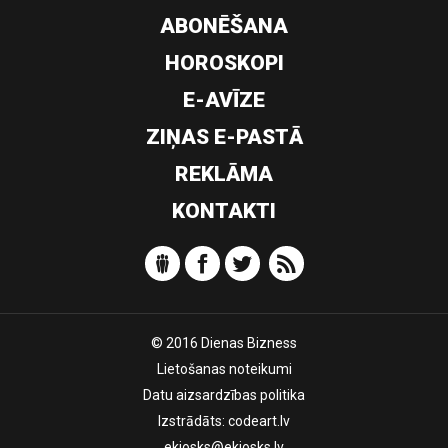
ABONĒŠANA
HOROSKOPI
E-AVĪZE
ZIŅAS E-PASTĀ
REKLĀMA
KONTAKTI
© 2016 Dienas Bizness
Lietošanas noteikumi
Datu aizsardzības politika
Izstrādāts:
codeart.lv
ekiosks@ekiosks.lv