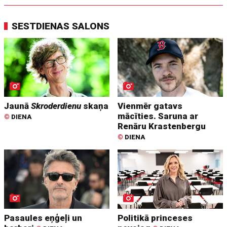
SESTDIENAS SALONS
Jaunā
Skroderdienu
skaņa
Vienmēr gatavs
mācīties. Saruna ar
©
DIENA
Renāru Krastenbergu
©
DIENA
Pasaules eņģeļi un
Politikā princeses