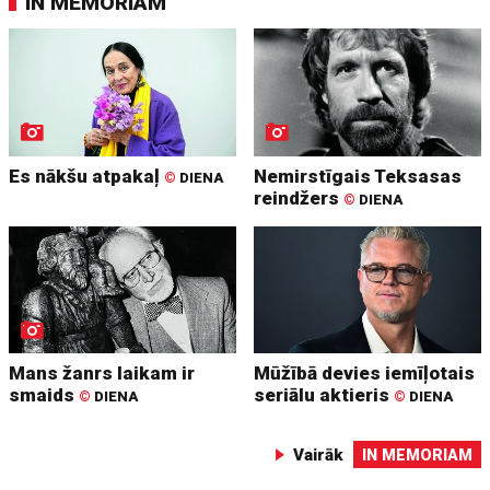
IN MEMORIAM
Es nākšu atpakaļ
Nemirstīgais Teksasas
©
DIENA
reindžers
©
DIENA
Mans žanrs laikam ir
Mūžībā devies iemīļotais
smaids
seriālu aktieris
©
DIENA
©
DIENA
Vairāk
IN MEMORIAM