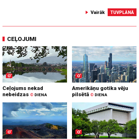
Vairāk
TUVPLĀNĀ
CEĻOJUMI
Ceļojums nekad
Amerikāņu gotika vēju
nebeidzas
pilsētā
©
DIENA
©
DIENA