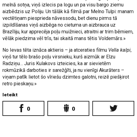
melnā sotņa, viņš izlecis pa logu un pa visu bargo ziemu
aizbēdzis uz Poliju. Un tālāk kā filmā par Melno Tulpi: manam
vectētiņam piesprieda nāvessodu, bet dienu pirms tā
izpildīšanas viņš aizbēga no cietuma un aizbrauca uz
Brazīliju, kur apprecēja poļu muižnieci, atraitni ar trim bērniem,
vēlāk piedzima vēl trīs, tai skaitā mans tētis Voldemārs.»
No Ievas tēta iznāca aktieris – ja atceraties filmu
Vella kalpi
,
viņš tur tēlo brašo poļu virsnieku, kurš aizmūk ar Elzu
Radziņu… Juris Kulakovs izteicies, ka ar sievietēm
rokmūzikā darboties ir sarežģīti, ja nu vienīgi Akurāters –
viņam patīk lietot šo vīriešu dzimtes galotni, reizē piešķirot
retro pieskaņu.»
Ieteikt
0
0