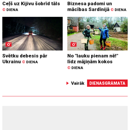
Ceļš uz Kijivu šobrīd tāls
Biznesa padomi un
mācības Sardīnijā
©
DIENA
©
DIENA
Svētku debesis pār
No "lauku pienam nē!"
Ukrainu
līdz mājiņām kokos
©
DIENA
©
DIENA
Vairāk
DIENASGRĀMATA