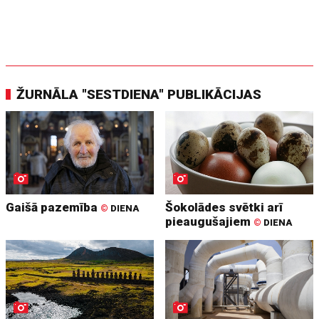
ŽURNĀLA "SESTDIENA" PUBLIKĀCIJAS
Gaišā pazemība
Šokolādes svētki arī
©
DIENA
pieaugušajiem
©
DIENA