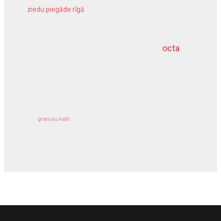
ziedu piegāde rīgā
meliorācijas darbi
octa
dziļurbums
kravu apdrošināšana
granulu katli
siltumsūknis