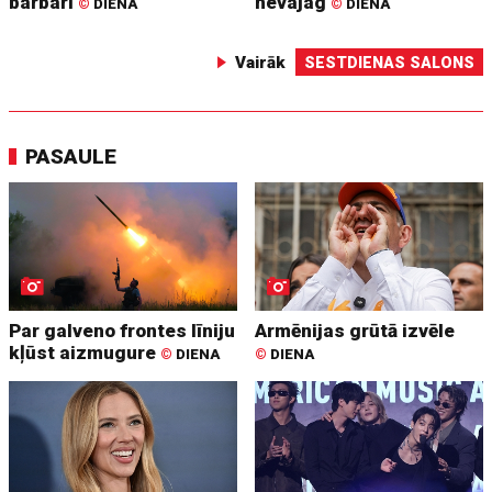
barbari
nevajag
©
DIENA
©
DIENA
Vairāk
SESTDIENAS SALONS
PASAULE
Par galveno frontes līniju
Armēnijas grūtā izvēle
kļūst aizmugure
©
DIENA
©
DIENA