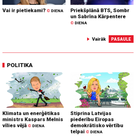
Vai ir pietiekami?
Priekšplānā BTS, Sombr
©
DIENA
un Sabrīna Kārpentere
©
DIENA
Vairāk
PASAULE
POLITIKA
Klimata un enerģētikas
Stiprina Latvijas
ministrs Kaspars Melnis
piederību Eiropas
vīlies vējā
demokrātisko vērtību
©
DIENA
telpai
©
DIENA