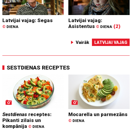
Latvijai vajag: Segas
Latvijai vajag:
Asistentus
(2)
©
DIENA
©
DIENA
Vairāk
LATVIJAI VAJAG
SESTDIENAS RECEPTES
Sestdienas
receptes:
Mocarella un parmezāns
Pikanti zilais un
©
DIENA
kompānija
©
DIENA