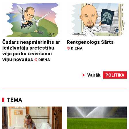
Čudars neapmierināts ar
Rentgenologs Sārts
iedzīvotāju pretestību
©
DIENA
vēja parku izvēršanai
viņu novados
©
DIENA
Vairāk
POLITIKA
TĒMA