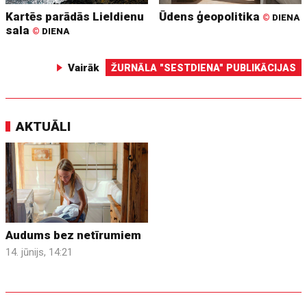
Kartēs parādās Lieldienu
Ūdens ģeopolitika
©
DIENA
sala
©
DIENA
Vairāk
ŽURNĀLA "SESTDIENA" PUBLIKĀCIJAS
AKTUĀLI
Audums bez netīrumiem
14. jūnijs, 14:21