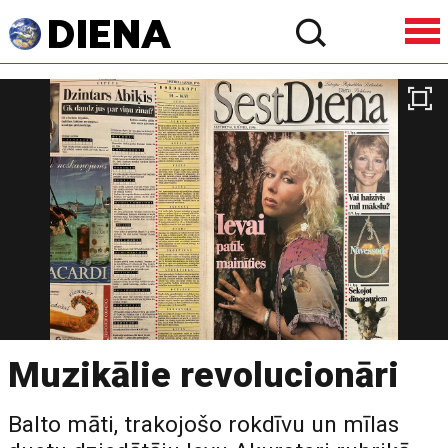
Muzikālie revolucionāri
Balto māti, trakojošo rokdīvu un mīlas