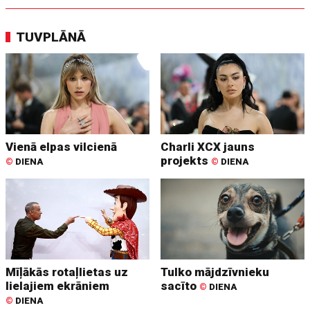
TUVPLĀNĀ
Vienā elpas vilcienā
Charli XCX jauns
projekts
©
DIENA
©
DIENA
Mīļākās rotaļlietas uz
Tulko mājdzīvnieku
lielajiem ekrāniem
sacīto
©
DIENA
©
DIENA