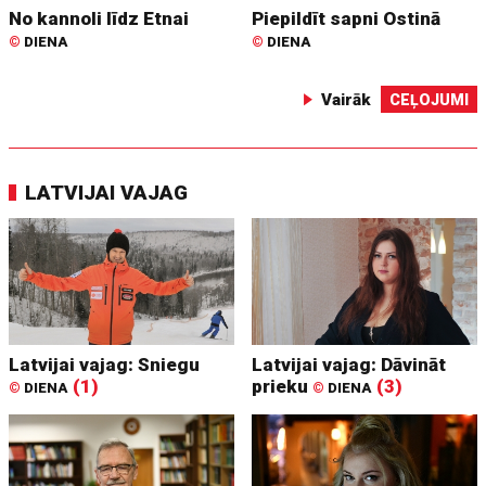
No kannoli līdz Etnai
Piepildīt sapni Ostinā
©
DIENA
©
DIENA
Vairāk
CEĻOJUMI
LATVIJAI VAJAG
Latvijai vajag: Sniegu
Latvijai vajag: Dāvināt
(1)
prieku
(3)
©
DIENA
©
DIENA