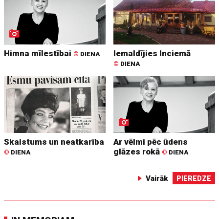
Himna mīlestībai
Iemaldījies Inciemā
©
DIENA
©
DIENA
Skaistums un neatkarība
Ar vēlmi pēc ūdens
glāzes rokā
©
DIENA
©
DIENA
Vairāk
PIEREDZE