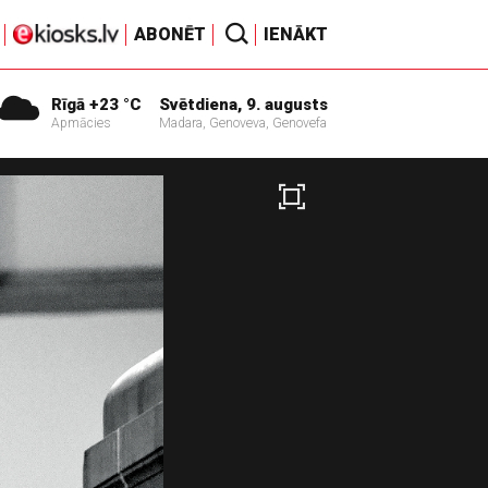
ABONĒT
IENĀKT
Rīgā +23 °C
Svētdiena, 9. augusts
Apmācies
Madara, Genoveva, Genovefa