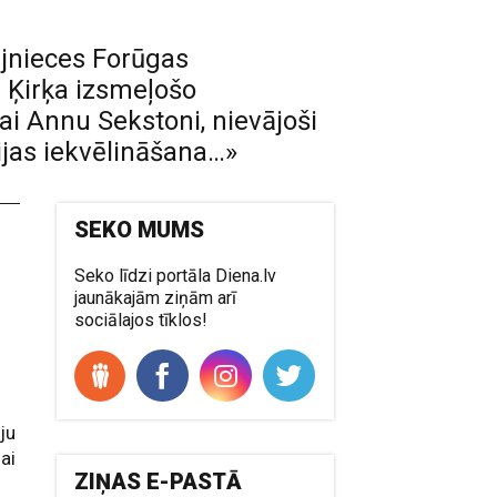
zejnieces Forūgas
 Ķirķa izsmeļošo
vai Annu Sekstoni, nievājoši
zijas iekvēlināšana…»
SEKO MUMS
Seko līdzi portāla Diena.lv
jaunākajām ziņām arī
sociālajos tīklos!
ju
ai
ZIŅAS E-PASTĀ
,