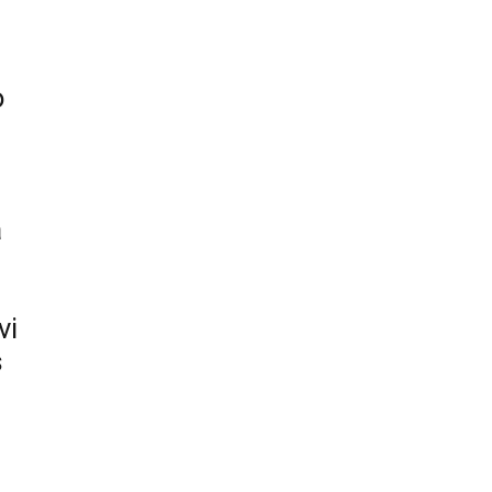
o
a
vi
s