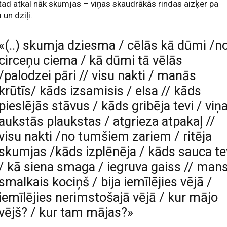
 tad atkal nāk skumjas – viņas skaudrākās rindas aizķer pa
 un dziļi.
«(..) skumja dziesma / cēlās kā dūmi /n
circeņu ciema / kā dūmi tā vēlās
/palodzei pāri // visu nakti / manās
krūtīs/ kāds izsamisis / elsa // kāds
pieslējās stāvus / kāds gribēja tevi / viņ
aukstās plaukstas / atgrieza atpakaļ //
visu nakti /no tumšiem zariem / ritēja
skumjas /kāds izplēnēja / kāds sauca te
/ kā siena smaga / iegruva gaiss // man
smalkais kociņš / bija iemīlējies vējā /
iemīlējies nerimstošajā vējā / kur mājo
vējš? / kur tam mājas?»