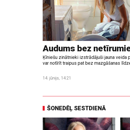
Audums bez netīrumi
Ķīniešu zinātnieki izstrādājuši jauna veid
var notīrīt traipus pat bez mazgāšanas līd
14. jūnijs, 14:21
ŠONEDĒĻ SESTDIENĀ