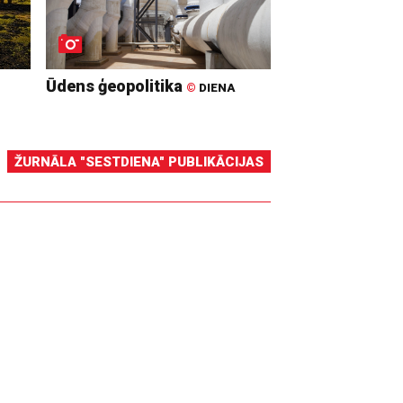
Ūdens ģeopolitika
©
DIENA
ŽURNĀLA "SESTDIENA" PUBLIKĀCIJAS