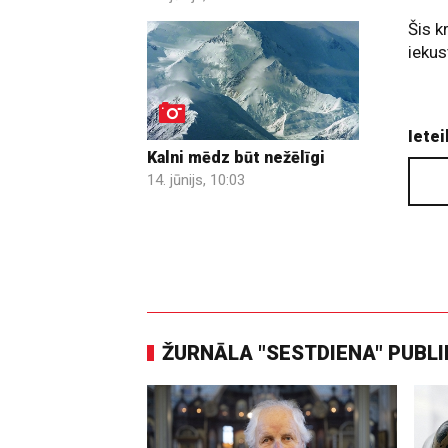
Šis k
iekus
Ietei
Kalni mēdz būt nežēlīgi
14. jūnijs, 10:03
ŽURNĀLA "SESTDIENA" PUBL