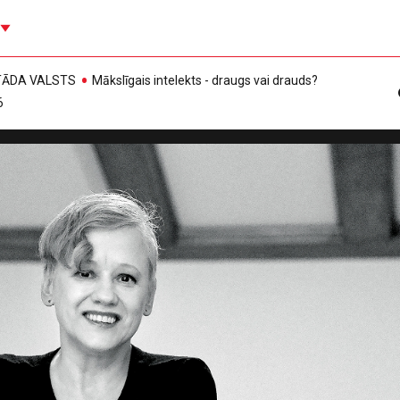
, TĀDA VALSTS
Mākslīgais intelekts - draugs vai drauds?
6