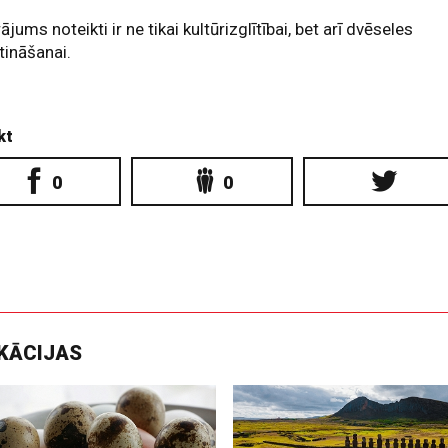
rājums noteikti ir ne tikai kultūrizglītībai, bet arī dvēseles
tināšanai.
kt
0
0
IKĀCIJAS