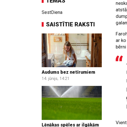
TĒMAS
neska
atstā
SestDiena
dumpi
gala
SAISTĪTIE RAKSTI
Faroh
ar ko
bērni
Audums bez netīrumiem
14. jūnijs, 14:21
Vient
Lēnākas spēles ar ilgākām