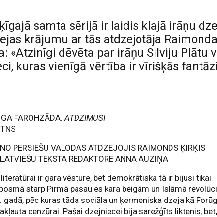
ķīgajā samta sērijā ir laidis klajā irāņu d
jas krājumu ar tās atdzejotāja Raimonda
: «Atzinīgi dēvēta par irāņu Silviju Plātu 
eci, kuras vienīgā vērtība ir vīrišķās fantā
ŪGA FAROHZĀDA.
ATDZIMUSI
UTNS
NO PERSIEŠU VALODAS ATDZEJOJIS RAIMONDS ĶIRĶIS
LATVIEŠU TEKSTA REDAKTORE ANNA AUZIŅA
 literatūrai ir gara vēsture, bet demokrātiska tā ir bijusi tikai
 posmā starp Pirmā pasaules kara beigām un Islāma revolūci
 gadā, pēc kuras tāda sociāla un ķermeniska dzeja kā Forūg
pakļauta cenzūrai. Pašai dzejniecei bija sarežģīts liktenis, bet