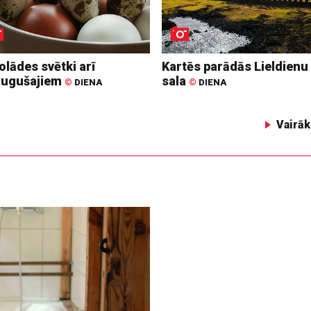
lādes svētki arī
Kartēs parādās Lieldienu
augušajiem
sala
©
DIENA
©
DIENA
Vairāk