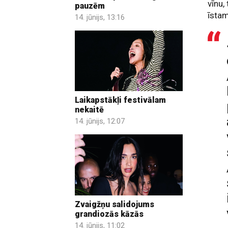
vīnu,
pauzēm
īstam
14. jūnijs, 13:16
Laikapstākļi festivālam
nekaitē
14. jūnijs, 12:07
Zvaigžņu salidojums
grandiozās kāzās
14. jūnijs, 11:02