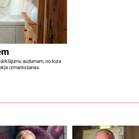
em
a pārklājumu audumam, no kura
zekļa izmantošanas.