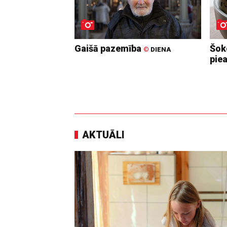
Gaišā pazemība
Šoko
©
DIENA
pie
AKTUĀLI