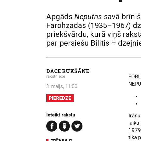
Apgāds
Neputns
savā brīniš
Farohzādas (1935–1967) dze
priekšvārdu, kurā viņš raksta
par persiešu Bilitis – dzejni
DACE RUKŠĀNE
FOR
rakstniece
NEP
3. maijs, 11:00
PIEREDZE
Ieteikt rakstu
Irāņu
laika
1979.
tika 