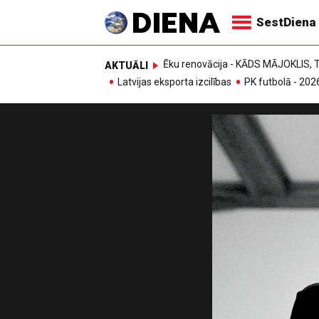
SestDiena
Ēku renovācija - KĀDS MĀJOKLIS
AKTUĀLI
Latvijas eksporta izcilības
PK futbolā - 202