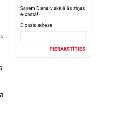
Saņem Diena.lv aktuālās ziņas
e-pastā!
E-pasta adrese
i,
PIERAKSTĪTIES
s
ža
u