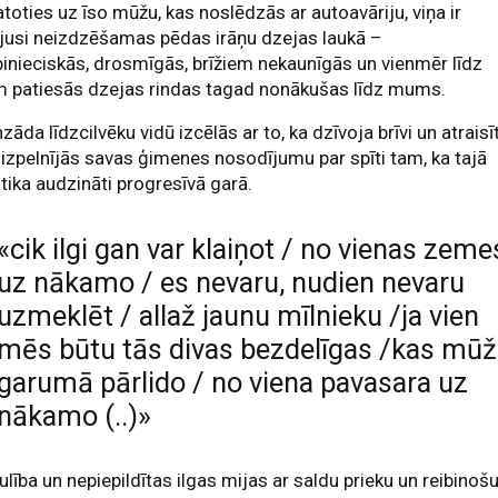
toties uz īso mūžu, kas noslēdzās ar autoavāriju, viņa ir
jusi neizdzēšamas pēdas irāņu dzejas laukā –
nieciskās, drosmīgās, brīžiem nekaunīgās un vienmēr līdz
m patiesās dzejas rindas tagad nonākušas līdz mums.
zāda līdzcilvēku vidū izcēlās ar to, ka dzīvoja brīvi un atraisīt
 izpelnījās savas ģimenes nosodījumu par spīti tam, ka tajā
 tika audzināti progresīvā garā.
«cik ilgi gan var klaiņot / no vienas zeme
uz nākamo / es nevaru, nudien nevaru
uzmeklēt / allaž jaunu mīlnieku /ja vien
mēs būtu tās divas bezdelīgas /kas mū
garumā pārlido / no viena pavasara uz
nākamo (..)»
ulība un nepiepildītas ilgas mijas ar saldu prieku un reibinoš