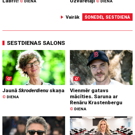
Labrīt!
Uzvarētāji
©
DIENA
©
DIENA
Vairāk
ŠONEDĒĻ SESTDIENĀ
SESTDIENAS SALONS
Jaunā
Skroderdienu
skaņa
Vienmēr gatavs
mācīties. Saruna ar
©
DIENA
Renāru Krastenbergu
©
DIENA