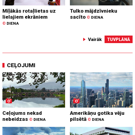
Mīļākās rotaļlietas uz
Tulko mājdzīvnieku
lielajiem ekrāniem
sacīto
©
DIENA
©
DIENA
Vairāk
TUVPLĀNĀ
CEĻOJUMI
Ceļojums nekad
Amerikāņu gotika vēju
nebeidzas
pilsētā
©
DIENA
©
DIENA