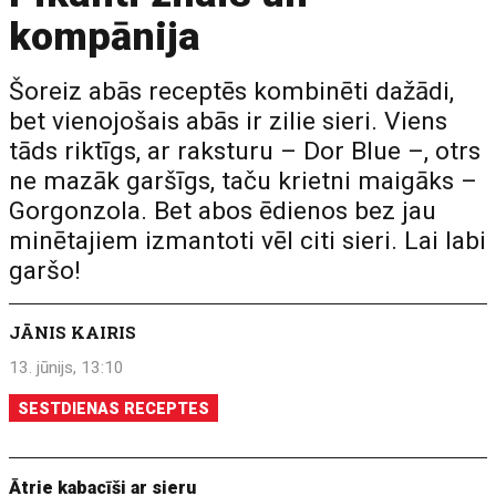
kompānija
Šoreiz abās receptēs kombinēti dažādi,
bet vienojošais abās ir zilie sieri. Viens
tāds riktīgs, ar raksturu – Dor Blue –, otrs
ne mazāk garšīgs, taču krietni maigāks –
Gorgonzola. Bet abos ēdienos bez jau
minētajiem izmantoti vēl citi sieri. Lai labi
garšo!
JĀNIS KAIRIS
13. jūnijs, 13:10
SESTDIENAS RECEPTES
Ātrie kabacīši ar sieru