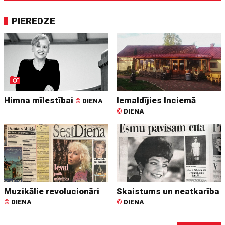
PIEREDZE
Himna mīlestībai
Iemaldījies Inciemā
©
DIENA
©
DIENA
Muzikālie revolucionāri
Skaistums un neatkarība
©
DIENA
©
DIENA