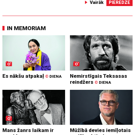
Vairāk
PIEREDZE
IN MEMORIAM
Es nākšu atpakaļ
Nemirstīgais Teksasas
©
DIENA
reindžers
©
DIENA
Mans žanrs laikam ir
Mūžībā devies iemīļotais