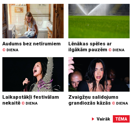
Audums bez netīrumiem
Lēnākas spēles ar
ilgākām pauzēm
©
DIENA
©
DIENA
Laikapstākļi festivālam
Zvaigžņu salidojums
nekaitē
grandiozās kāzās
©
DIENA
©
DIENA
Vairāk
TĒMA