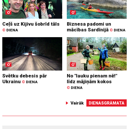
Ceļš uz Kijivu šobrīd tāls
Biznesa padomi un
mācības Sardīnijā
©
DIENA
©
DIENA
Svētku debesis pār
No "lauku pienam nē!"
Ukrainu
līdz mājiņām kokos
©
DIENA
©
DIENA
Vairāk
DIENASGRĀMATA