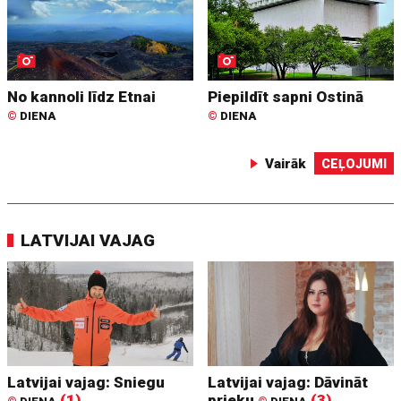
No kannoli līdz Etnai
Piepildīt sapni Ostinā
©
DIENA
©
DIENA
Vairāk
CEĻOJUMI
LATVIJAI VAJAG
Latvijai vajag: Sniegu
Latvijai vajag: Dāvināt
(1)
prieku
(3)