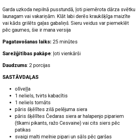
Garda uzkoda nepilnā pusstundā, ļoti piemērota dārza svētku
launagam vai vakariņām. Klāt labi derēs kraukšķīga maizīte
vai kāds grilēts gaļas gabaliņš. Sieru veidus var piemeklēt
pēc gaumes, šie ir mana versija
Pagatavošanas laiks:
25 minūtes
Sarežģītības pakāpe
: ļoti vienkārši
Daudzums
: 2 porcijas
SASTĀVDAĻAS
olīveļļa
1 neliels, tvirts kabacītis
1 neliels tomāts
pāris šķēlītes zilā pelējuma siera
pāris šķēlītes Čedaras siera ar halapenjo pipariem
(tīkami pikants, ražo Cesvaine) vai cits siers pēc
patikas
svaigi malti melnie pipari un sāls pēc garšas