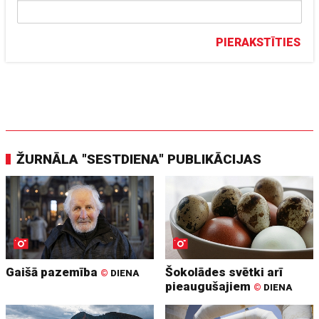
PIERAKSTĪTIES
ŽURNĀLA "SESTDIENA" PUBLIKĀCIJAS
Gaišā pazemība
Šokolādes svētki arī
©
DIENA
pieaugušajiem
©
DIENA