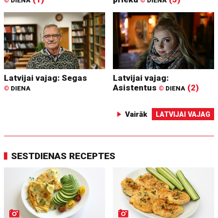
©
DIENA
©
DIENA
Latvijai vajag: Segas
Latvijai vajag:
Asistentus
(2)
©
DIENA
©
DIENA
Vairāk
LATVIJAI VAJAG
SESTDIENAS RECEPTES