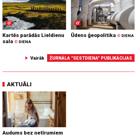
Kartēs parādās Lieldienu
Ūdens ģeopolitika
©
DIENA
sala
©
DIENA
Vairāk
ŽURNĀLA "SESTDIENA" PUBLIKĀCIJAS
AKTUĀLI
Audums bez netīrumiem