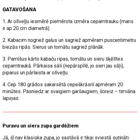
GATAVOŠANA
1. Ar olīveļļu iesmērē piemērota izmēra cepamtrauku (mans
ir ap 20 cm diametrā).
2. Kabacim nogriež galus un sagriež apmēram puscentimetru
biezās ripās. Sierus un tomātu sagriež plānāk.
3. Pamīšus kārto kabaču ripas, tomātu un sieru šķēlītes
cepamtraukā. Pārkaisa sāli (nepārspīlē, jo sieri jau sāļi),
piparus un pārlaista ar olīveļļu.
4. Cep 180 grādos sakarsētā cepeškrāsnī apmēram 20
minūtes. Pasniedz ar svaigiem garšaugiem, šoreiz – timiāna
lapiņas.
Puravu un siera zupa gardēžiem
Jā, šī nav klasiska zupa, jo sastāvā ir tikai sviestā sutināti