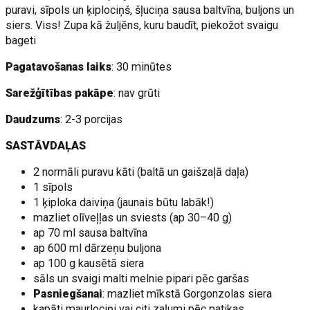
puravi, sīpols un ķiplociņš, šļuciņa sausa baltvīna, buljons un
siers. Viss! Zupa kā žuljēns, kuru baudīt, piekožot svaigu
bageti
Pagatavošanas laiks
: 30 minūtes
Sarežģītības pakāpe
: nav grūti
Daudzums
: 2-3 porcijas
SASTĀVDAĻAS
2 normāli puravu kāti (baltā un gaišzaļā daļa)
1 sīpols
1 ķiploka daiviņa (jaunais būtu labāk!)
mazliet olīveļļas un sviests (ap 30–40 g)
ap 70 ml sausa baltvīna
ap 600 ml dārzeņu buljona
ap 100 g kausētā siera
sāls un svaigi malti melnie pipari pēc garšas
Pasniegšanai
: mazliet mīkstā Gorgonzolas siera
kapāti maurlociņi vai citi zaļumi pēc patikas