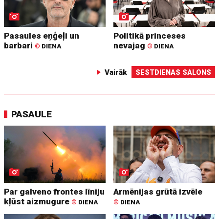
Pasaules eņģeļi un
Politikā princeses
barbari
nevajag
©
DIENA
©
DIENA
Vairāk
SESTDIENAS SALONS
PASAULE
Par galveno frontes līniju
Armēnijas grūtā izvēle
kļūst aizmugure
©
DIENA
©
DIENA