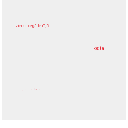
ziedu piegāde rīgā
meliorācijas darbi
octa
dziļurbums
kravu apdrošināšana
granulu katli
siltumsūknis