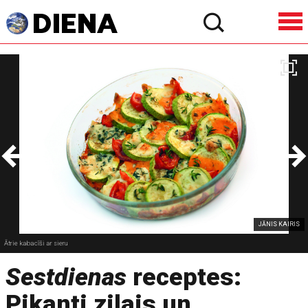
JĀNIS KAIRIS
Ātrie kabacīši ar sieru
Sestdienas
receptes:
Pikanti zilais un