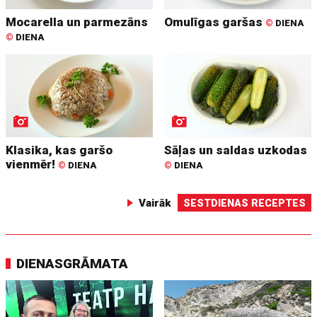
Mocarella un parmezāns
Omulīgas garšas
©
DIENA
©
DIENA
Klasika, kas garšo
Sāļas un saldas uzkodas
vienmēr!
©
DIENA
©
DIENA
Vairāk
SESTDIENAS RECEPTES
DIENASGRĀMATA