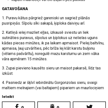
GATAVOŠANA
1. Puravu kātus pārgriež gareniski un sagriež plānās
pusripiņās. Sīpolu sīki sakapā, ķiploka daiviņu arī.
2. Katliņā ielej mazliet eļļas, izkausē sviestu un liek
sutināties puravus, sīpolus un ķiplokus uz nelielas uguns
kādas piecas minūtes, ik pa laikam apmaisot. Pielej baltvīnu,
apmaisa, ļauj uzvārīties, pēc brīža lej klāt karstu buljonu
(vēlams pašvārītu), noregulē mazu karstumu un zem vāka
vāra apmēram 15 minūtes.
3. Zupai pievieno kausēto sieru un maisot pakarsē, līdz tas
izkūst.
4. Pasniedz ar šķīvī iebirdinātu Gorgonzolas sieru, svaigi
maltiem melnajiem (vai baltajiem) pipariem un maurlociņiem
Ieteikt
0
0