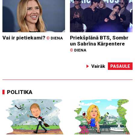
Vai ir pietiekami?
Priekšplānā BTS, Sombr
©
DIENA
un Sabrīna Kārpentere
©
DIENA
Vairāk
PASAULE
POLITIKA