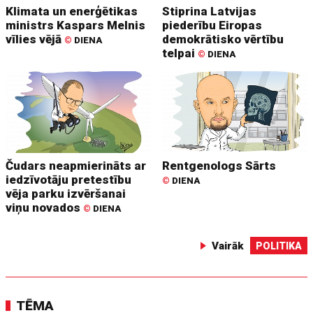
Klimata un enerģētikas
Stiprina Latvijas
ministrs Kaspars Melnis
piederību Eiropas
vīlies vējā
demokrātisko vērtību
©
DIENA
telpai
©
DIENA
Čudars neapmierināts ar
Rentgenologs Sārts
iedzīvotāju pretestību
©
DIENA
vēja parku izvēršanai
viņu novados
©
DIENA
Vairāk
POLITIKA
TĒMA