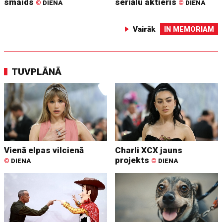
smaids
seriālu aktieris
©
DIENA
©
DIENA
Vairāk
IN MEMORIAM
TUVPLĀNĀ
Vienā elpas vilcienā
Charli XCX jauns
projekts
©
DIENA
©
DIENA