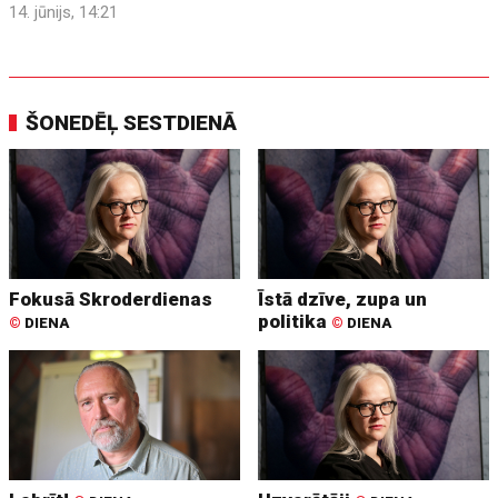
14. jūnijs, 14:21
ŠONEDĒĻ SESTDIENĀ
Fokusā Skroderdienas
Īstā dzīve, zupa un
politika
©
DIENA
©
DIENA