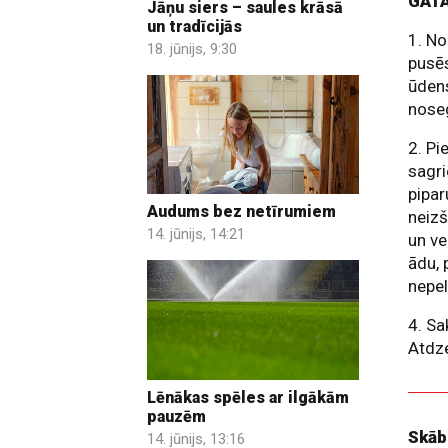
GAT
Jāņu siers – saules krāsā
un tradīcijās
1. No
18. jūnijs, 9:30
pusēs
ūdens
noseg
2. Pi
sagri
pipar
Audums bez netīrumiem
neizš
14. jūnijs, 14:21
un ve
ādu, 
nepel
4. Sa
Atdze
Lēnākas spēles ar ilgākām
pauzēm
Skāb
14. jūnijs, 13:16