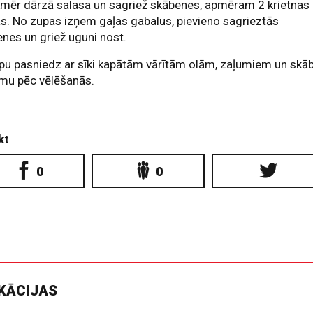
kmēr dārzā salasa un sagriež skābenes, apmēram 2 krietnas
s. No zupas izņem gaļas gabalus, pievieno sagrieztās
nes un griež uguni nost.
pu pasniedz ar sīki kapātām vārītām olām, zaļumiem un skā
umu pēc vēlēšanās.
kt
0
0
IKĀCIJAS