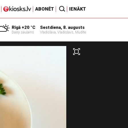
ABONĒT
IENĀKT
Rīgā +20 °C
Sestdiena, 8. augusts
Daļēji saulains
Vladislava, Vladislavs, Mudīte