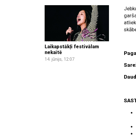
Jebku
garša
atlie
skābe
Laikapstākļi festivālam
nekaitē
Paga
14. jūnijs, 12:07
Sare
Dau
SAS