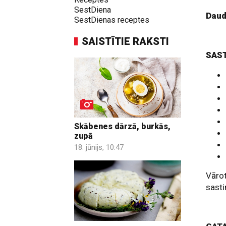
SestDiena
Dau
SestDienas receptes
SAISTĪTIE RAKSTI
SAS
Skābenes dārzā, burkās,
zupā
18. jūnijs, 10:47
Vārot
sasti