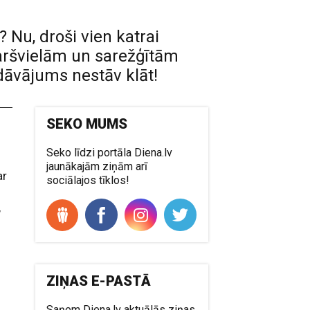
Nu, droši vien katrai
garšvielām un sarežģītām
dāvājums nestāv klāt!
SEKO MUMS
Seko līdzi portāla Diena.lv
jaunākajām ziņām arī
ar
sociālajos tīklos!
,
ZIŅAS E-PASTĀ
Saņem Diena.lv aktuālās ziņas