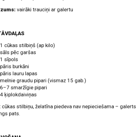
dzums:
vairāki trauciņi ar galertu
TĀVDAĻAS
1 cūkas stilbiņš (ap kilo)
sāls pēc garšas
1 sīpols
pāris burkāni
pāris lauru lapas
melnie graudu pipari (vismaz 15 gab.)
6–7 smaržīgie pipari
4 ķiplokdaiviņas
 cūkas stilbiņu, želatīna piedeva nav nepieciešama – galerts
ngs pats.