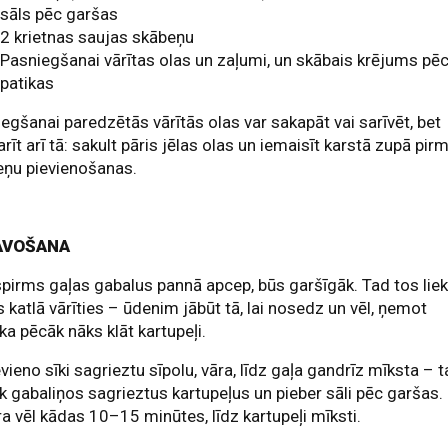
sāls pēc garšas
2 krietnas saujas skābeņu
Pasniegšanai vārītas olas un zaļumi, un skābais krējums pē
patikas
egšanai paredzētās vārītās olas var sakapāt vai sarīvēt, bet
arīt arī tā: sakult pāris jēlas olas un iemaisīt karstā zupā pir
eņu pievienošanas.
AVOŠANA
spirms gaļas gabalus pannā apcep, būs garšīgāk. Tad tos lie
 katlā vārīties – ūdenim jābūt tā, lai nosedz un vēl, ņemot
 ka pēcāk nāks klāt kartupeļi.
evieno sīki sagrieztu sīpolu, vāra, līdz gaļa gandrīz mīksta – 
ek gabaliņos sagrieztus kartupeļus un pieber sāli pēc garšas.
a vēl kādas 10–15 minūtes, līdz kartupeļi mīksti.