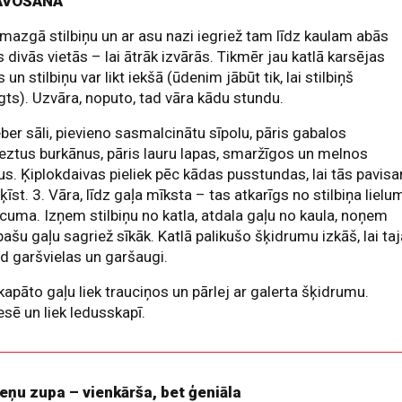
AVOŠANA
mazgā stilbiņu un ar asu nazi iegriež tam līdz kaulam abās
 divās vietās – lai ātrāk izvārās. Tikmēr jau katlā karsējas
 un stilbiņu var likt iekšā (ūdenim jābūt tik, lai stilbiņš
ts). Uzvāra, noputo, tad vāra kādu stundu.
eber sāli, pievieno sasmalcinātu sīpolu, pāris gabalos
eztus burkānus, pāris lauru lapas, smaržīgos un melnos
us. Ķiplokdaivas pieliek pēc kādas pusstundas, lai tās pavis
ķīst. 3. Vāra, līdz gaļa mīksta – tas atkarīgs no stilbiņa lielu
cuma. Izņem stilbiņu no katla, atdala gaļu no kaula, noņem
pašu gaļu sagriež sīkāk. Katlā palikušo šķidrumu izkāš, lai ta
d garšvielas un garšaugi.
kapāto gaļu liek trauciņos un pārlej ar galerta šķidrumu.
sē un liek ledusskapī.
eņu zupa – vienkārša, bet ģeniāla