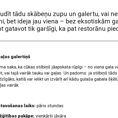
īt tādu skābeņu zupu un galertu, vai ne? 
i, bet ideja jau viena – bez eksotiskām 
atavot tik garšīgi, ka pat restorānu pie
aļas galertiņš
 saka, ka cūkas stilbiņš jāapskata rūpīgi – no viena gala v
t, vai tajā vairāk tauku vai gaļas. Un padoms: ja stilbiņš tāds
zīgāks, katlā var ielikt un izvārīt arī kādu gulaša gabala šķēli
aļas vairāk.
tavošanas laiks:
pāris stundas
žģītības pakāpe:
vienkārši jāvāra