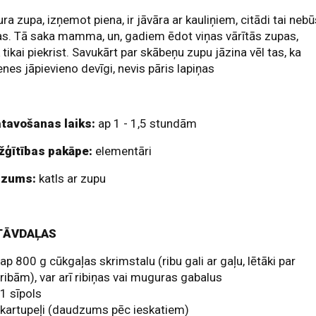
ra zupa, izņemot piena, ir jāvāra ar kauliņiem, citādi tai neb
s. Tā saka mamma, un, gadiem ēdot viņas vārītās zupas,
k tikai piekrist. Savukārt par skābeņu zupu jāzina vēl tas, ka
nes jāpievieno devīgi, nevis pāris lapiņas
tavošanas laiks:
ap 1 - 1,5 stundām
žģītības pakāpe:
elementāri
dzums:
katls ar zupu
TĀVDAĻAS
ap 800 g cūkgaļas skrimstalu (ribu gali ar gaļu, lētāki par
ribām), var arī ribiņas vai muguras gabalus
1 sīpols
kartupeļi (daudzums pēc ieskatiem)