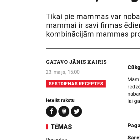
Tikai pie mammas var nobaud
mammai ir savi firmas ēdien
kombinācijām mammas prot g
GATAVO JĀNIS KAIRIS
Cūkg
23. maijs, 15:00
Mamma
SESTDIENAS RECEPTES
redzē
nabad
Ieteikt rakstu
lai g
Paga
TĒMAS
Sare
Receptes