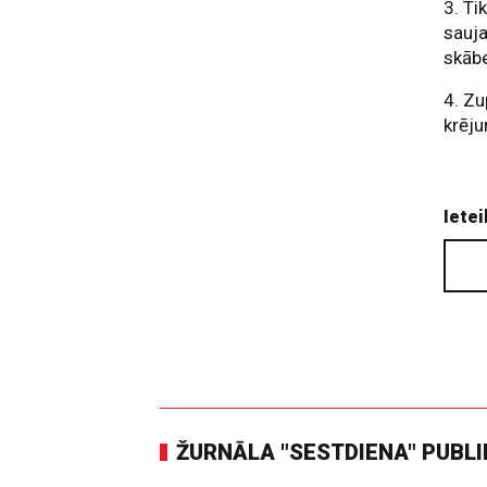
3. Ti
sauja
skābe
4. Zu
krēj
Ietei
ŽURNĀLA "SESTDIENA" PUBL