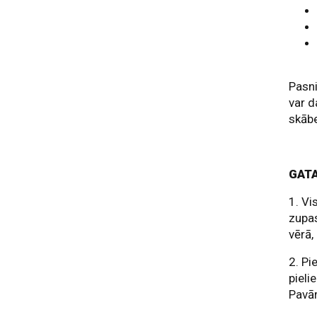
Pasni
var d
skāb
GAT
1. Vi
zupas
vērā,
2. Pi
pieli
Pavār