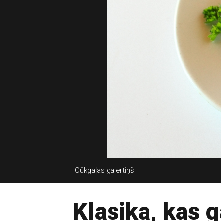
Cūkgaļas galertiņš
Klasika, kas 