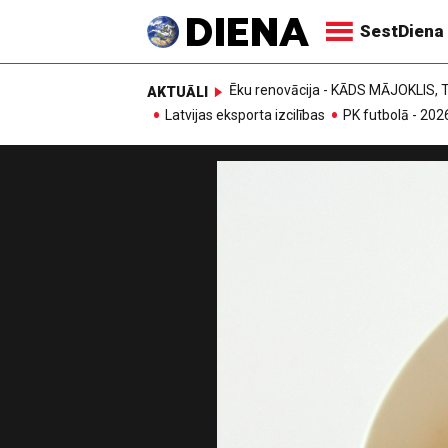
SestDiena
Ēku renovācija - KĀDS MĀJOKLIS
AKTUĀLI
Latvijas eksporta izcilības
PK futbolā - 202