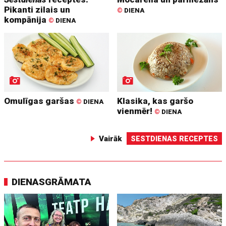
Pikanti zilais un
©
DIENA
kompānija
©
DIENA
Omulīgas garšas
Klasika, kas garšo
©
DIENA
vienmēr!
©
DIENA
Vairāk
SESTDIENAS RECEPTES
DIENASGRĀMATA