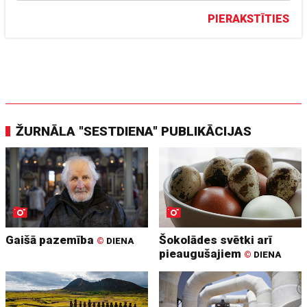
PIERAKSTĪTIES
ŽURNĀLA "SESTDIENA" PUBLIKĀCIJAS
Gaišā pazemība
Šokolādes svētki arī
©
DIENA
pieaugušajiem
©
DIENA