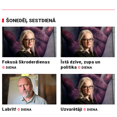
ŠONEDĒĻ SESTDIENĀ
Fokusā Skroderdienas
Īstā dzīve, zupa un
politika
©
DIENA
©
DIENA
Labrīt!
Uzvarētāji
©
DIENA
©
DIENA