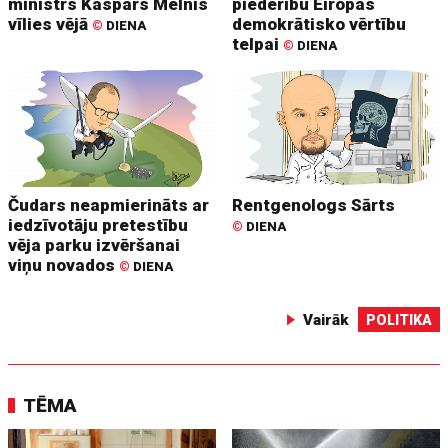
ministrs Kaspars Melnis
piederību Eiropas
vīlies vējā
demokrātisko vērtību
©
DIENA
telpai
©
DIENA
Čudars neapmierināts ar
Rentgenologs Sārts
iedzīvotāju pretestību
©
DIENA
vēja parku izvēršanai
viņu novados
©
DIENA
Vairāk
POLITIKA
TĒMA