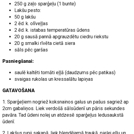
250 g zaļo sparģeļu (1 bunte)
Lakšu pesto:
50 g lakšu
2 ēd. k. olīveļļas
2 ēd. k. istabas temperatūras ūdens
20 g sausā pannā apgrauzdētu ciedru riekstu
20 g smalki rīvēta cietā siera
sāls pēc garšas
Pasniegšanai:
saulē kaltēti tomāti eļļā (daudzums pēc patikas)
svaigas rukolas un kressalātu lapiņas
GATAVOŠANA
1. Sparģeļiem nogriež koksnainos galus un pašus sagriež ap
2cm gabaliņos. Liek verdošā sālsūdenī un pāris sekundes
pavāra. Tad ūdeni nolej un atdzesē sparģeļus ledusaukstā
ūdenī.
2. Lakšus rupji sakapā, liek blendējamā traukā, pielej eļļu un