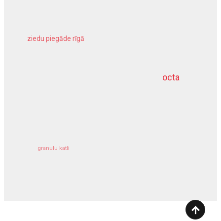
ziedu piegāde rīgā
meliorācijas darbi
octa
dziļurbums
kravu apdrošināšana
granulu katli
siltumsūknis