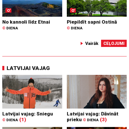
No kannoli līdz Etnai
Piepildīt sapni Ostinā
©
DIENA
©
DIENA
Vairāk
CEĻOJUMI
LATVIJAI VAJAG
Latvijai vajag: Sniegu
Latvijai vajag: Dāvināt
(1)
prieku
(3)
©
DIENA
©
DIENA