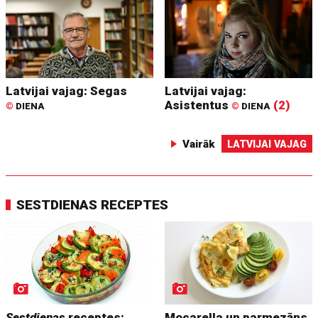
Latvijai vajag: Segas
Latvijai vajag:
Asistentus
(2)
©
DIENA
©
DIENA
Vairāk
LATVIJAI VAJAG
SESTDIENAS RECEPTES
Sestdienas
receptes:
Mocarella un parmezāns