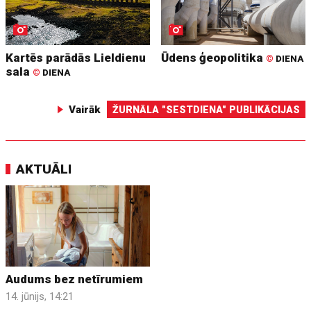
Kartēs parādās Lieldienu
Ūdens ģeopolitika
©
DIENA
sala
©
DIENA
Vairāk
ŽURNĀLA "SESTDIENA" PUBLIKĀCIJAS
AKTUĀLI
Audums bez netīrumiem
14. jūnijs, 14:21