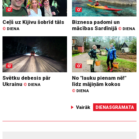
Ceļš uz Kijivu šobrīd tāls
Biznesa padomi un
mācības Sardīnijā
©
DIENA
©
DIENA
Svētku debesis pār
No "lauku pienam nē!"
Ukrainu
līdz mājiņām kokos
©
DIENA
©
DIENA
Vairāk
DIENASGRĀMATA