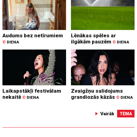
Audums bez netīrumiem
Lēnākas spēles ar
ilgākām pauzēm
©
DIENA
©
DIENA
Laikapstākļi festivālam
Zvaigžņu salidojums
nekaitē
grandiozās kāzās
©
DIENA
©
DIENA
Vairāk
TĒMA