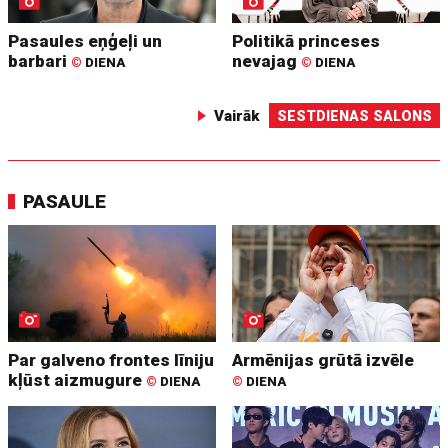
Pasaules eņģeļi un
Politikā princeses
barbari
nevajag
©
DIENA
©
DIENA
Vairāk
SESTDIENAS SALONS
PASAULE
Par galveno frontes līniju
Armēnijas grūtā izvēle
kļūst aizmugure
©
DIENA
©
DIENA