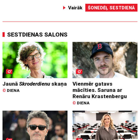
Vairāk
ŠONEDĒĻ SESTDIENĀ
SESTDIENAS SALONS
Jaunā
Skroderdienu
skaņa
Vienmēr gatavs
mācīties. Saruna ar
©
DIENA
Renāru Krastenbergu
©
DIENA