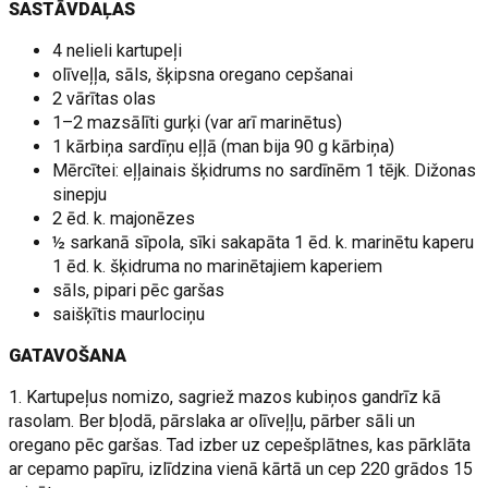
SASTĀVDAĻAS
4 nelieli kartupeļi
olīveļļa, sāls, šķipsna oregano cepšanai
2 vārītas olas
1–2 mazsālīti gurķi (var arī marinētus)
1 kārbiņa sardīņu eļļā (man bija 90 g kārbiņa)
Mērcītei: eļļainais šķidrums no sardīnēm 1 tējk. Dižonas
sinepju
2 ēd. k. majonēzes
½ sarkanā sīpola, sīki sakapāta 1 ēd. k. marinētu kaperu
1 ēd. k. šķidruma no marinētajiem kaperiem
sāls, pipari pēc garšas
saišķītis maurlociņu
GATAVOŠANA
1. Kartupeļus nomizo, sagriež mazos kubiņos gandrīz kā
rasolam. Ber bļodā, pārslaka ar olīveļļu, pārber sāli un
oregano pēc garšas. Tad izber uz cepešplātnes, kas pārklāta
ar cepamo papīru, izlīdzina vienā kārtā un cep 220 grādos 15