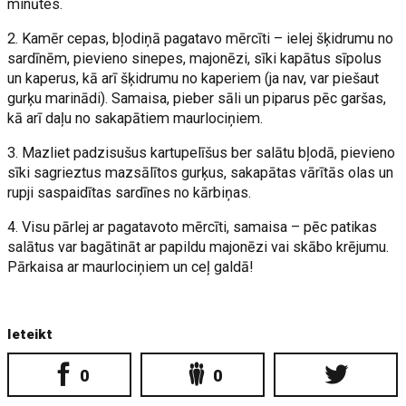
minūtes.
2. Kamēr cepas, bļodiņā pagatavo mērcīti – ielej šķidrumu no
sardīnēm, pievieno sinepes, majonēzi, sīki kapātus sīpolus
un kaperus, kā arī šķidrumu no kaperiem (ja nav, var piešaut
gurķu marinādi). Samaisa, pieber sāli un piparus pēc garšas,
kā arī daļu no sakapātiem maurlociņiem.
3. Mazliet padzisušus kartupelīšus ber salātu bļodā, pievieno
sīki sagrieztus mazsālītos gurķus, sakapātas vārītās olas un
rupji saspaidītas sardīnes no kārbiņas.
4. Visu pārlej ar pagatavoto mērcīti, samaisa – pēc patikas
salātus var bagātināt ar papildu majonēzi vai skābo krējumu.
Pārkaisa ar maurlociņiem un ceļ galdā!
Ieteikt
0
0