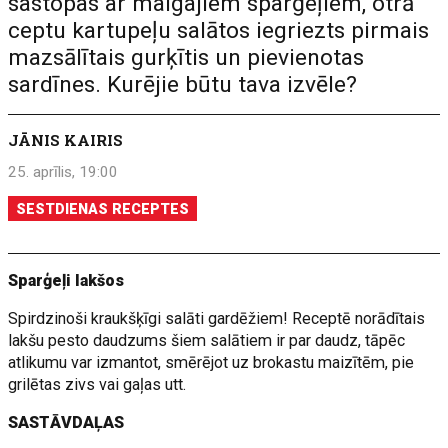
sastopas ar maigajiem sparģeļiem, otrā
ceptu kartupeļu salātos iegriezts pirmais
mazsālītais gurķītis un pievienotas
sardīnes. Kurējie būtu tava izvēle?
JĀNIS KAIRIS
25. aprīlis, 19:00
SESTDIENAS RECEPTES
Sparģeļi lakšos
Spirdzinoši kraukšķīgi salāti gardēžiem! Receptē norādītais
lakšu pesto daudzums šiem salātiem ir par daudz, tāpēc
atlikumu var izmantot, smērējot uz brokastu maizītēm, pie
grilētas zivs vai gaļas utt.
SASTĀVDAĻAS