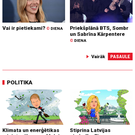
Vai ir pietiekami?
Priekšplānā BTS, Sombr
©
DIENA
un Sabrīna Kārpentere
©
DIENA
Vairāk
PASAULE
POLITIKA
Klimata un enerģētikas
Stiprina Latvijas