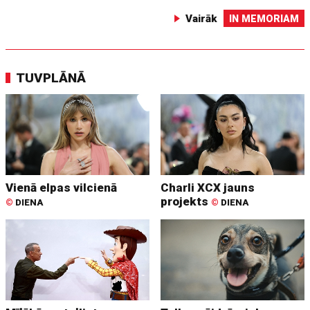
Vairāk
IN MEMORIAM
TUVPLĀNĀ
Vienā elpas vilcienā
Charli XCX jauns
projekts
©
DIENA
©
DIENA