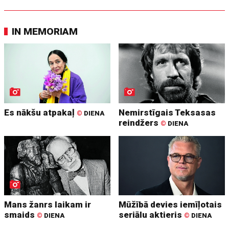
IN MEMORIAM
Es nākšu atpakaļ
Nemirstīgais Teksasas
©
DIENA
reindžers
©
DIENA
Mans žanrs laikam ir
Mūžībā devies iemīļotais
smaids
seriālu aktieris
©
DIENA
©
DIENA