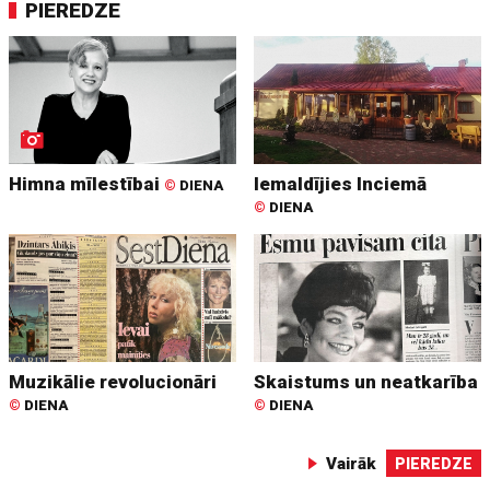
PIEREDZE
Himna mīlestībai
Iemaldījies Inciemā
©
DIENA
©
DIENA
Muzikālie revolucionāri
Skaistums un neatkarība
©
DIENA
©
DIENA
Vairāk
PIEREDZE