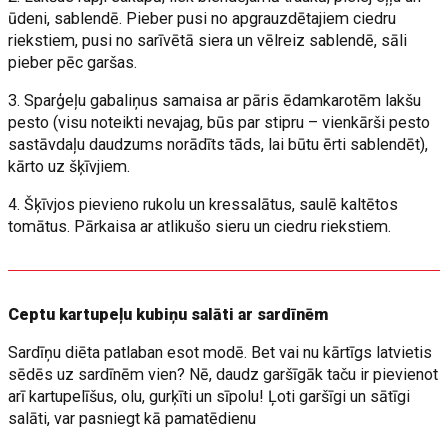
ūdeni, sablendē. Pieber pusi no apgrauzdētajiem ciedru
riekstiem, pusi no sarīvētā siera un vēlreiz sablendē, sāli
pieber pēc garšas.
3. Sparģeļu gabaliņus samaisa ar pāris ēdamkarotēm lakšu
pesto (visu noteikti nevajag, būs par stipru – vienkārši pesto
sastāvdaļu daudzums norādīts tāds, lai būtu ērti sablendēt),
kārto uz šķīvjiem.
4. Šķīvjos pievieno rukolu un kressalātus, saulē kaltētos
tomātus. Pārkaisa ar atlikušo sieru un ciedru riekstiem.
Ceptu kartupeļu kubiņu salāti ar sardīnēm
Sardīņu diēta patlaban esot modē. Bet vai nu kārtīgs latvietis
sēdēs uz sardīnēm vien? Nē, daudz garšīgāk taču ir pievienot
arī kartupelīšus, olu, gurķīti un sīpolu! Ļoti garšīgi un sātīgi
salāti, var pasniegt kā pamatēdienu