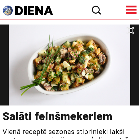
Salāti feinšmekeriem
Vienā receptē sezonas stiprinieki lakši