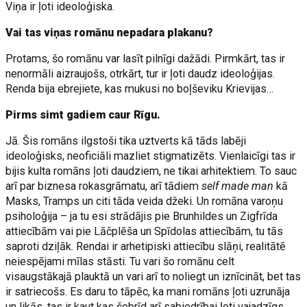
Viņa ir ļoti ideoloģiska.
Vai tas viņas romānu nepadara plakanu?
Protams, šo romānu var lasīt pilnīgi dažādi. Pirmkārt, tas ir
nenormāli aizraujošs, otrkārt, tur ir ļoti daudz ideoloģijas.
Renda bija ebrejiete, kas mukusi no boļševiku Krievijas…
Pirms simt gadiem caur Rīgu.
Jā. Šis romāns ilgstoši tika uztverts kā tāds labēji
ideoloģisks, neoficiāli mazliet stigmatizēts. Vienlaicīgi tas ir
bijis kulta romāns ļoti daudziem, ne tikai arhitektiem. To sauc
arī par biznesa rokasgrāmatu, arī tādiem
self made man
kā
Masks, Tramps un citi tāda veida džeki. Un romāna varoņu
psiholoģija – ja tu esi strādājis pie Brunhildes un Zigfrīda
attiecībām vai pie Lāčplēša un Spīdolas attiecībām, tu tās
saproti dziļāk. Rendai ir arhetipiski attiecību slāņi, realitātē
neiespējami mīlas stāsti. Tu vari šo romānu celt
visaugstākajā plauktā un vari arī to noliegt un iznīcināt, bet tas
ir satriecošs. Es daru to tāpēc, ka mani romāns ļoti uzrunāja
un likās, tas ir kaut kas šobrīd arī sabiedrībai ļoti vajadzīgs.