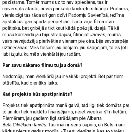
pazīstama. Tomēr mums uz to nav spiediena, tas ir
universāls stāsts, nevis par kādu konkrētu situāciju. Protams,
vienlaicīgi tas rāda arī gan dzīvi Padomju Savienībā, režīma
apstākļus, gan sporta peripetijas. Tādā ziņā filma ir arī
politiska, bet gribējās tikt kaut kādā poēzijā, dzejā. Tā kā
mūsu komanda jau bija strādājusi, filmējot
Janvāri
, mums
vairs nevajadzēja pierīvēties vienam pie otra, bija savstarpēja
uzticēšanās. Mēs tiešām jau lidojām, jau sapņojām, to es ļoti
labi izjutu, ka mēs vienkārši jau radām.
Par savu nākamo filmu tu jau domā?
Nedomāju, man vienkārši jau ir vairāki projekti. Bet par tiem
stāstīšu, kad pienāks laiks.
Kad projekts būs apstiprināts?
Projekts tiek apstiprināts manā galvā, tad ilgi tiek domāts par
to un ilgi tiek meklēts finansējums, neiet viegli ar šīm lietām.
Piemēram, jau gadiem ilgi strādājam pie Alberta
Bela
Cilvēkiem laivās
. Tas man ir sens sapnis, un Bels mani
kādus piecus gadus mocīja: «Tu esi vienīgais, kas to varētu