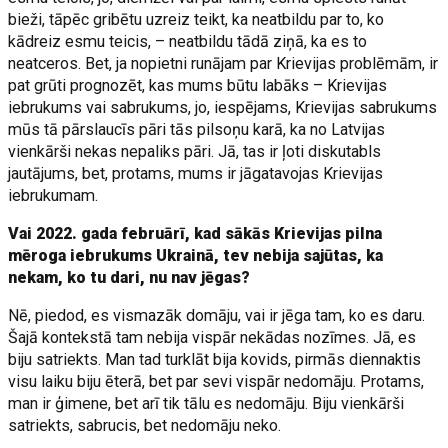
bieži, tāpēc gribētu uzreiz teikt, ka neatbildu par to, ko
kādreiz esmu teicis, – neatbildu tādā ziņā, ka es to
neatceros. Bet, ja nopietni runājam par Krievijas problēmām, ir
pat grūti prognozēt, kas mums būtu labāks – Krievijas
iebrukums vai sabrukums, jo, iespējams, Krievijas sabrukums
mūs tā pārslaucīs pāri tās pilsoņu karā, ka no Latvijas
vienkārši nekas nepaliks pāri. Jā, tas ir ļoti diskutabls
jautājums, bet, protams, mums ir jāgatavojas Krievijas
iebrukumam.
Vai 2022. gada februārī, kad sākās Krievijas pilna
mēroga iebrukums Ukrainā, tev nebija sajūtas, ka
nekam, ko tu dari, nu nav jēgas?
Nē, piedod, es vismazāk domāju, vai ir jēga tam, ko es daru.
Šajā kontekstā tam nebija vispār nekādas nozīmes. Jā, es
biju satriekts. Man tad turklāt bija kovids, pirmās diennaktis
visu laiku biju ēterā, bet par sevi vispār nedomāju. Protams,
man ir ģimene, bet arī tik tālu es nedomāju. Biju vienkārši
satriekts, sabrucis, bet nedomāju neko.