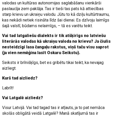
valodas un kultūras autonomijas saglabāšanu vienkārši
paslaucīja zem paklāja. Tas ir tieši tas pats kā attiecības
starp krievu un ukraiņu valodu. Jūtu to kā dziļu kultūrtraumu,
kas nekādi netiek risināta līdz šai dienai. Es dzīvoju laimīgs
šajā valstī, būdams nelaimīgs, – tā es varētu teikt.
Vai tad latgaliešu dialekts ir tik atšķirīgs no latviešu
literārās valodas kā ukraiņu valoda no krievu? Ja čiulis
nesteidzīgi lasa čangaļu rakstus, viņš taču visu saprot
(ja vien nemēģina lasīt Oskaru Seikstu).
Seiksts ir brīnišķīgs, bet es gribētu tikai teikt, ka nevajag
aizliegt.
Kurš tad aizliedz?
Labrīt!
Vai Latgalē aizliedz?
Visur Latvijā. Vai tad tagad tas ir atļauts, ja to pat nemāca
skolās obligātā veidā Latgalē? Manā skatījumā tas ir