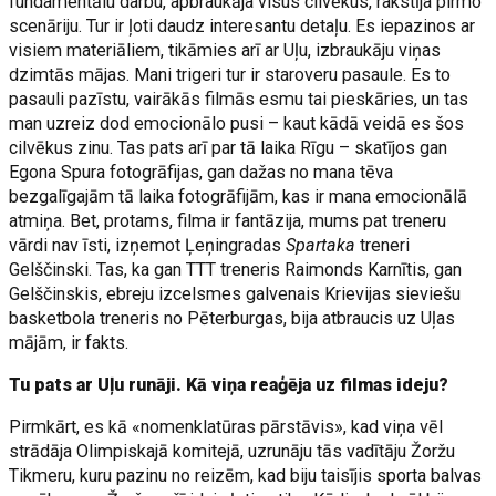
fundamentālu darbu, apbraukāja visus cilvēkus, rakstīja pirmo
scenāriju. Tur ir ļoti daudz interesantu detaļu. Es iepazinos ar
visiem materiāliem, tikāmies arī ar Uļu, izbraukāju viņas
dzimtās mājas. Mani trigeri tur ir staroveru pasaule. Es to
pasauli pazīstu, vairākās filmās esmu tai pieskāries, un tas
man uzreiz dod emocionālo pusi – kaut kādā veidā es šos
cilvēkus zinu. Tas pats arī par tā laika Rīgu – skatījos gan
Egona Spura fotogrāfijas, gan dažas no mana tēva
bezgalīgajām tā laika fotogrāfijām, kas ir mana emocionālā
atmiņa. Bet, protams, filma ir fantāzija, mums pat treneru
vārdi nav īsti, izņemot Ļeņingradas
Spartaka
treneri
Gelščinski. Tas, ka gan TTT treneris Raimonds Karnītis, gan
Gelščinskis, ebreju izcelsmes galvenais Krievijas sieviešu
basketbola treneris no Pēterburgas, bija atbraucis uz Uļas
mājām, ir fakts.
Tu pats ar Uļu runāji. Kā viņa reaģēja uz filmas ideju?
Pirmkārt, es kā «nomenklatūras pārstāvis», kad viņa vēl
strādāja Olimpiskajā komitejā, uzrunāju tās vadītāju Žoržu
Tikmeru, kuru pazinu no reizēm, kad biju taisījis sporta balvas