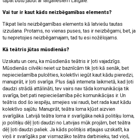
tāpat būtu jābūt ar latgaliešiem Latgalē.
Vai tur ir kaut kāds neizbēgamības elements?
Tikpat liels neizbēgamības elements kā latviešu tautas
izzušana. Protams, no vienas puses, tas ir neizbēgami, bet, ja
tu nepretojies neizbēgamajam, tad tu esi nožēlojams.
Kā teātris jūtas mūsdienās?
Uzskatu un ceru, ka mūsdienās teātris ir ļoti vajadzīgs.
Mūsdienās cilvēki neiet uz baznīcām tik ļoti kā senāk, bet
nepieciešamība pulcēties, kolektīvi iegūt kaut kādu pieredzi,
manuprāt, ir ļoti svarīga. Plus šajā interneta laikmetā, kad ļoti
daudzi strādā attālināti, tev vairs nav tāda komunikācija tik
svarīga, bet pati nepieciešamība pēc komunikācijas ir. Un
teātris dod šo iespēju, smejies vai raudi, bet rada kaut kādu
kolektīvo sajūtu. Manuprāt, teātra loma kļūst aizvien
svarīgāka. Latvijā teātra loma ir svarīgāka nekā politiķu loma,
jo politiķu dēļ ļoti daudzi no Latvijas mūk projām, bet teātra
dēļ ļoti daudzi paliek. Ja kāds politiķis atļaujas uzskatīt, ka
viņš ir svarīgāks par vismazāko teātra darbinieku, tad viņš,