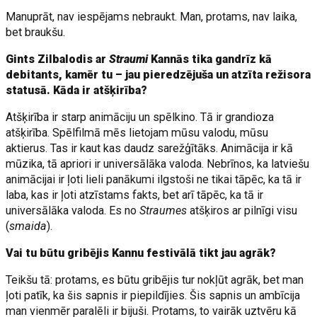
Manuprāt, nav iespējams nebraukt. Man, protams, nav laika,
bet braukšu.
Gints Zilbalodis ar
Straumi
Kannās tika gandrīz kā
debitants, kamēr tu – jau pieredzējuša un atzīta režisora
statusā. Kāda ir atšķirība?
Atšķirība ir starp animāciju un spēlkino. Tā ir grandioza
atšķirība. Spēlfilmā mēs lietojam mūsu valodu, mūsu
aktierus. Tas ir kaut kas daudz sarežģītāks. Animācija ir kā
mūzika, tā apriori ir universālāka valoda. Nebrīnos, ka latviešu
animācijai ir ļoti lieli panākumi ilgstoši ne tikai tāpēc, ka tā ir
laba, kas ir ļoti atzīstams fakts, bet arī tāpēc, ka tā ir
universālāka valoda. Es no
Straumes
atšķiros ar pilnīgi visu
(
smaida
).
Vai tu būtu gribējis Kannu festivālā tikt jau agrāk?
Teikšu tā: protams, es būtu gribējis tur nokļūt agrāk, bet man
ļoti patīk, ka šis sapnis ir piepildījies. Šis sapnis un ambīcija
man vienmēr paralēli ir bijuši. Protams, to vairāk uztvēru kā