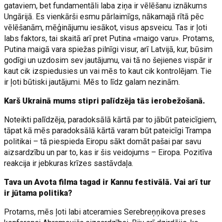
gataviem, bet fundamentāli laba ziņa ir vēlēšanu iznākums
Ungārijā. Es vienkārši esmu pārlaimīgs, nākamajā rītā pēc
vēlēšanām, mēģinājumu iesākot, visus apsveicu. Tas ir ļoti
labs faktors, tai skaitā arī pret Putina «maigo varu». Protams,
Putina maigā vara spiežas pilnīgi visur, arī Latvijā, kur, būsim
godīgi un uzdosim sev jautājumu, vai tā no šejienes vispār ir
kaut cik izspiedusies un vai mēs to kaut cik kontrolējam. Tie
ir ļoti būtiski jautājumi. Mēs to līdz galam nezinām.
Karš Ukrainā mums stipri palīdzēja tās ierobežošanā.
Noteikti palīdzēja, paradoksālā kārtā par to jābūt pateicīgiem,
tāpat kā mēs paradoksālā kārtā varam būt pateicīgi Trampa
politikai – tā piespieda Eiropu sākt domāt pašai par savu
aizsardzību un par to, kas ir šis veidojums – Eiropa. Pozitīva
reakcija ir jebkuras krīzes sastāvdaļa.
Tava un Avota filma tagad ir Kannu festivālā. Vai arī tur
ir jūtama politika?
Protams, mēs ļoti labi atceramies Serebreņņikova preses