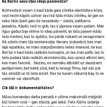
Kā Kārlis savu Uļas ideju pasniedza?
Acīmredzot viņam ir kaut kāda gara cilvēka identitātes krīze,
viņš nezin kāpēc uztver sevi kā tādu milzu cilvēku, lai gan es
neko tādu īpaši garu tur nesaskatu – slaids, patīkams
jauneklis. Kāpēc viņš to grib, tas ir jāprasa viņam pašam. Man
ilgus gadus bija vēlme to ideju pārairēt, lai taču paņem kādu
lielu meiteni, kas to spēlēs, šis pārāk riskanti un nesaprotami.
Kā sižets mani Uļa neinteresēja. Nevaru izskaidrot, kas man
tajā iepatikās, ne mani starpdženderu lietas interesē, ne kas.
Bet tur ir kaut kāds radikāls koncepts, un tas man patīk, tas to
lietu padara tādu radikāli eksistenciālu, kas uzreiz atbilst tam,
kas mani fascinē… Nezinu, es nemāku atbildēt uz daudziem
jautājumiem, bet katrā ziņā, kad tu ieraugi filmu, tad sāc pie
tās strādāt un tā lieta aiziet. Kas tur kuram sākumā bija, to ne
vienmēr var identificēt.
Cik
Uļā
ir dokumentalitātes?
Mūsu komandas darba pamatā ir vēlme maksimāli mēģināt
būt īstiem visā – gan stāstā, gan laikā. Pats Kārlis izdarīja