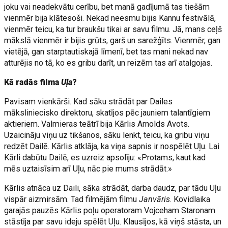
joku vai neadekvātu cerību, bet manā gadījumā tas tiešām
vienmēr bija klātesoši. Nekad neesmu bijis Kannu festivālā,
vienmēr teicu, ka tur braukšu tikai ar savu filmu. Jā, mans ceļš
mākslā vienmēr ir bijis grūts, garš un sarežģīts. Vienmēr, gan
vietējā, gan starptautiskajā līmenī, bet tas mani nekad nav
atturējis no tā, ko es gribu darīt, un reizēm tas arī atalgojas.
Kā radās filma
Uļa
?
Pavisam vienkārši. Kad sāku strādāt par Dailes
māksliniecisko direktoru, skatījos pēc jauniem talantīgiem
aktieriem. Valmieras teātrī bija Kārlis Arnolds Avots.
Uzaicināju viņu uz tikšanos, sāku lenkt, teicu, ka gribu viņu
redzēt Dailē. Kārlis atklāja, ka viņa sapnis ir nospēlēt Uļu. Lai
Kārli dabūtu Dailē, es uzreiz apsolīju: «Protams, kaut kad
mēs uztaisīsim arī Uļu, nāc pie mums strādāt.»
Kārlis atnāca uz Daili, sāka strādāt, darba daudz, par tādu Uļu
vispār aizmirsām. Tad filmējām filmu
Janvāris
. Kovidlaika
garajās pauzēs Kārlis poļu operatoram Vojceham Staronam
stāstīja par savu ideju spēlēt Uļu. Klausījos, kā viņš stāsta, un