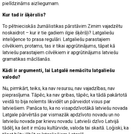
pielīdzināms aizliegumam.
Kur tad ir šķērslis?
To pētnieciskās žurnālistikas pārstāvim Zirnim vajadzētu
noskaidrot – kur ir tie gadiem ilgie šķēršļi? Latgaliešu
inteliģence to prasa regulāri. Latgaliešu parastajiem
cilvēkiem, protams, tas ir tikai apgrūtinājums, tāpat kā
latviešu parastajiem cilvēkiem ir apgrūtinājums latviešu
gramatikas mācīšanās.
Kādi ir argumenti, lai Latgalē nemācītu latgaliešu
valodu?
Nu, pirmkārt, teiks, ka nav resursu, nav vajadzības, nav
pieprasījuma. Tāpēc, ka nav gribas, tāpēc, ka tādā pakārtotā
veidā to bija nolemts likvidēt un pārveidot visus par
latviešiem. Panāca to, ka no visapdzīvotākā latviešu novada
Latgale pārvērtās par vismazāk apdzīvoto novadu un no
latviešu novada par krievu novadu. Latvieši dzīvo Latvijā
tādēļ, ka šeit ir mūsu kultūrvide, valoda tai skaitā. Loģiski, ka