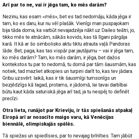
Arī par to ne, vai ir jēga tam, ko mēs darām?
Nezinu, kas esam «mēs», bet es tad nedomāju, kāda jēga ir
tam, ko es daru, kur nu vēl plašāk. Vienīgi man puspajokam
bija tāda doma, ka varbūt nevajadzēja nākt uz Dailes teātri, jo,
tikko mēs te atnācām, sākās kovids, kas tā līgani pārgāja
karā. It kā ar šo simbolisko aktu tiktu atrauta vaļā Pandoras
lāde. Bet, paga, kas tas vispār par jautājumu – vai ir jēga tam,
ko mēs darām? Tam, ko mēs darām, ir jēga, bet dažos
kontekstos tu par to nedomā, tu domā par tām šausmām, kas
notiek, tad mazliet atkopies un turpini darīt to, kas tev jādara.
Gribu uzsvērt: laikā, kas ir tik šausmīgi tumsonīgs un
bezjēdzīgs kā tagad, protams, ir jādomā, lai tavai darbībai
būtu kaut kāda saturiskā jēga arī tad, ja tu nespēj to definēt
precīzi.
Otra lieta, runājot par Krieviju, ir tās spiešanās atpakaļ
Eiropā arī ar nosacīto maigo varu, kā Venēcijas
biennālē, olimpiskajās spēlēs.
Tā spiežas un spiedīsies, par to nevajag brīnīties. Tam jābūt