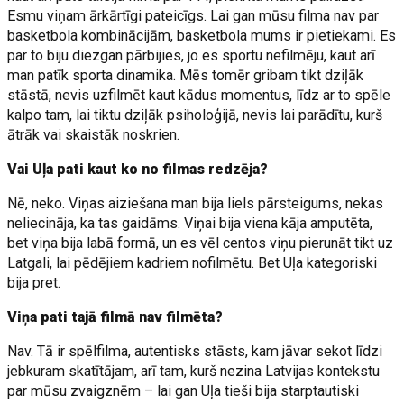
Esmu viņam ārkārtīgi pateicīgs. Lai gan mūsu filma nav par
basketbola kombinācijām, basketbola mums ir pietiekami. Es
par to biju diezgan pārbijies, jo es sportu nefilmēju, kaut arī
man patīk sporta dinamika. Mēs tomēr gribam tikt dziļāk
stāstā, nevis uzfilmēt kaut kādus momentus, līdz ar to spēle
kalpo tam, lai tiktu dziļāk psiholoģijā, nevis lai parādītu, kurš
ātrāk vai skaistāk noskrien.
Vai Uļa pati kaut ko no filmas redzēja?
Nē, neko. Viņas aiziešana man bija liels pārsteigums, nekas
neliecināja, ka tas gaidāms. Viņai bija viena kāja amputēta,
bet viņa bija labā formā, un es vēl centos viņu pierunāt tikt uz
Latgali, lai pēdējiem kadriem nofilmētu. Bet Uļa kategoriski
bija pret.
Viņa pati tajā filmā nav filmēta?
Nav. Tā ir spēlfilma, autentisks stāsts, kam jāvar sekot līdzi
jebkuram skatītājam, arī tam, kurš nezina Latvijas kontekstu
par mūsu zvaigznēm – lai gan Uļa tieši bija starptautiski