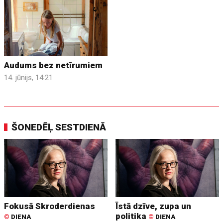
Audums bez netīrumiem
14. jūnijs, 14:21
ŠONEDĒĻ SESTDIENĀ
Fokusā Skroderdienas
Īstā dzīve, zupa un
politika
©
DIENA
©
DIENA