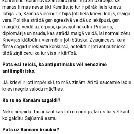
konferenci Abramoviča aizsardzībai. Biju arī dzirdējis, ka
manas filmas nevar tikt Kannās, jo tur ir pārāk liels krievu
lobijs. Jā, Kannās vienmēr ir bijis ļoti liels krievu lobijs, maigā
vara. Politika strādā gan agresīvā veidā uz iekšpusi, gan
maigākā veidā uz ārpusi, gatavojot nākotni. Protams,
diplomātija un nauda, kas strādā maigā veidā, lai normalizētu
Krievijas klātbūtni, vienmēr ir ļoti būtiska. Zvjagincevs, kura
filma šogad ir iekļauta konkursā, noteikti ir ļoti antiputinisks,
tādā ziņā ceru, ka tur viss ir kārtībā.
Pats esi teicis, ka antiputinisks vēl nenozīmē
antiimpērisks.
Jā, krievi ir ļoti impēriski, to mēs zinām. Arī tā saucamie labie
krievi negrib valodu mācīties.
Ko tu no Kannām sagaidi?
Neko negaidu. Tas ir kaut kas ļoti nozīmīgs, lai es tur vēl kaut
ko gaidītu. Sajūsmā esmu.
Pats uz Kannām brauksi?