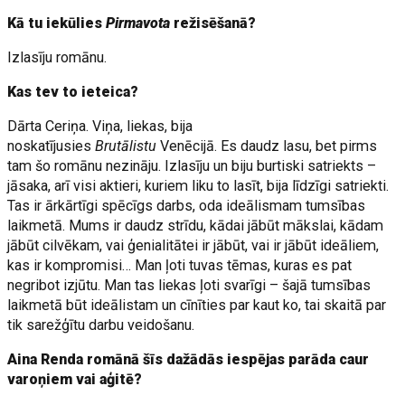
Kā tu iekūlies
Pirmavota
režisēšanā?
Izlasīju romānu.
Kas tev to ieteica?
Dārta Ceriņa. Viņa, liekas, bija
noskatījusies
Brutālistu
Venēcijā. Es daudz lasu, bet pirms
tam šo romānu nezināju. Izlasīju un biju burtiski satriekts –
jāsaka, arī visi aktieri, kuriem liku to lasīt, bija līdzīgi satriekti.
Tas ir ārkārtīgi spēcīgs darbs, oda ideālismam tumsības
laikmetā. Mums ir daudz strīdu, kādai jābūt mākslai, kādam
jābūt cilvēkam, vai ģenialitātei ir jābūt, vai ir jābūt ideāliem,
kas ir kompromisi… Man ļoti tuvas tēmas, kuras es pat
negribot izjūtu. Man tas liekas ļoti svarīgi – šajā tumsības
laikmetā būt ideālistam un cīnīties par kaut ko, tai skaitā par
tik sarežģītu darbu veidošanu.
Aina Renda romānā šīs dažādās iespējas parāda caur
varoņiem vai aģitē?