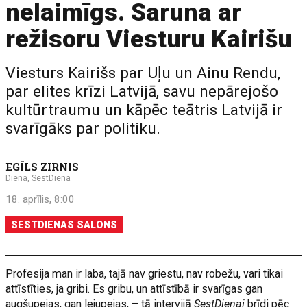
nelaimīgs. Saruna ar
režisoru Viesturu Kairišu
Viesturs Kairišs par Uļu un Ainu Rendu,
par elites krīzi Latvijā, savu nepārejošo
kultūrtraumu un kāpēc teātris Latvijā ir
svarīgāks par politiku.
EGĪLS ZIRNIS
Diena, SestDiena
18. aprīlis, 8:00
SESTDIENAS SALONS
Profesija man ir laba, tajā nav griestu, nav robežu, vari tikai
attīstīties, ja gribi. Es gribu, un attīstībā ir svarīgas gan
augšupejas, gan lejupejas, – tā intervijā
SestDienai
brīdi pēc