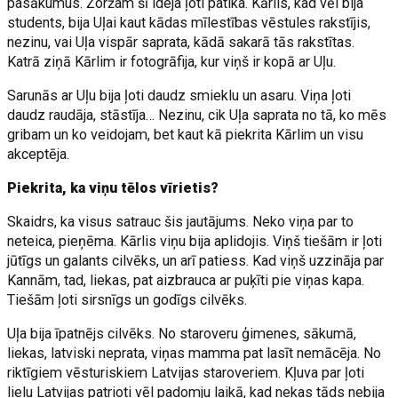
pasākumus. Žoržam šī ideja ļoti patika. Kārlis, kad vēl bija
students, bija Uļai kaut kādas mīlestības vēstules rakstījis,
nezinu, vai Uļa vispār saprata, kādā sakarā tās rakstītas.
Katrā ziņā Kārlim ir fotogrāfija, kur viņš ir kopā ar Uļu.
Sarunās ar Uļu bija ļoti daudz smieklu un asaru. Viņa ļoti
daudz raudāja, stāstīja… Nezinu, cik Uļa saprata no tā, ko mēs
gribam un ko veidojam, bet kaut kā piekrita Kārlim un visu
akceptēja.
Piekrita, ka viņu tēlos vīrietis?
Skaidrs, ka visus satrauc šis jautājums. Neko viņa par to
neteica, pieņēma. Kārlis viņu bija aplidojis. Viņš tiešām ir ļoti
jūtīgs un galants cilvēks, un arī patiess. Kad viņš uzzināja par
Kannām, tad, liekas, pat aizbrauca ar puķīti pie viņas kapa.
Tiešām ļoti sirsnīgs un godīgs cilvēks.
Uļa bija īpatnējs cilvēks. No staroveru ģimenes, sākumā,
liekas, latviski neprata, viņas mamma pat lasīt nemācēja. No
riktīgiem vēsturiskiem Latvijas staroveriem. Kļuva par ļoti
lielu Latvijas patrioti vēl padomju laikā, kad nekas tāds nebija