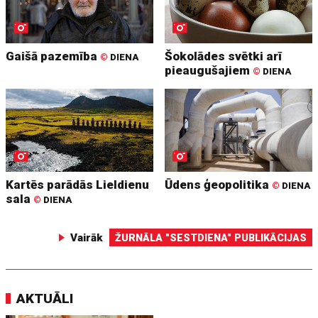
Gaišā pazemība
Šokolādes svētki arī
©
DIENA
pieaugušajiem
©
DIENA
Kartēs parādās Lieldienu
Ūdens ģeopolitika
©
DIENA
sala
©
DIENA
Vairāk
ŽURNĀLA "SESTDIENA" PUBLIKĀCIJAS
AKTUĀLI