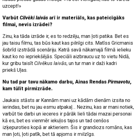
uzcept!»
Varbūt
Cilvēki laivās
arī ir materiāls, kas pateicīgāks
filmai, nevis izrādei?
Zinu, ka tāda izrāde ir, es to redzēju, man ļoti patika. Bet es
jau taisu filmu, tas būs kaut kas pilnīgi cits. Matīss Gricmanis
šobrīd izstrādā scenāriju. Katrā savā nākamajā filmā ielieku
kaut ko no iepriekšējās. Speciāli aizbraucu uz to vietu Nidā,
kur gribu taisīt
Cilvēkus laivās
, un tur man ir daži kadri
priekš Uļas.
Nu tad par tavu nākamo darbu, Ainas Rendas
Pirmavotu
,
kam tūlīt pirmizrāde.
Jaukais stāsts ar Kannām mani uz kādām dienām izsita no
ierindas, bet nu jau esmu atpakaļ… Nezinu, kas ar mani notiek,
varbūt tie darbi un ieceres ir pārāk lieli tādai mazai personai
kā es, bet es vienmēr iekuļos tajos un tad cenšos
izķepuroties kopā ar aktieriem. Šis ir grandiozs romāns, kas
man ļoti, ļoti patīk, bet tā apjoms ir milzīgs.