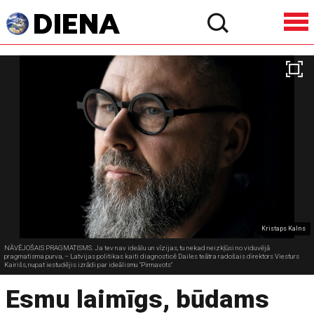
Kristaps Kalns
NĀVĒJOŠAIS PRAGMATISMS. Ja tev nav ideālu un vīzijas, tu nekad neizkļūsi no viduvējā
pragmatisma purva, – Latvijas politikas kaiti diagnosticē Dailes teātra radošais direktors Viesturs
Kairišs, nupat iestudējis izrādi par ideālismu "Pirmavots"
Esmu laimīgs, būdams