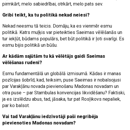
pirmkārt, melo sabiedrībai, otrkārt, melo pats sev.
Gribi teikt, ka tu politikā nekad neiesi?
Nekad neesmu tā teicis. Domāju, ka es vienmēr esmu
politikā. Katrs muļķis var pieteikties Saeimas vēlēšanās un
tur iekļūt, būdams populārs, bet būt politikā ir ļoti svarīgi. Es
esmu bijis politikā un būšu.
Ar kādām sajūtām tu kā vēlētājs gaidi Saeimas
vēlēšanas rudenī?
Esmu fundamentālā un globālā izmisumā. Kādas ir manas
pozīcijas šobrīd, kad, teiksim, puse Saeimas ir nobalsojusi
par Varakļānu novada pievienošanu Madonas novadam un
otra puse – par Stambulas konvencijas likvidēšanu? Faktiski,
ja es izslēdzu abus, tad, jāsaka, tur pat Rosļikovs nepaliek,
par ko balsot.
Vai tad Varakļānu iedzīvotāji paši negribēja
pievienoties Madonas novadam?