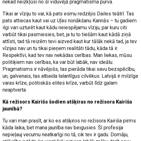
nekad neizkļūsi no šī viduvējā pragmatisma purva.
Tikai ar vīziju to var, kā pats esmu redzējis Dailes teātrī. Tas
pats attiecas kaut vai uz
Uļas
nonākšanu Kannās – tu gadiem
ilgi vari uzturēt kaut kādu neiespējamu vīziju, par kuru citi
varbūt tikai pasmiesies, bet, ja tu to tiešām kaut kādā ziņā
attīsti, tad tā reizēm tevi aizved kaut kur tālāk nekā tad, ja tev
vīzijas nav un tu tikai pieņem realitāti tādu, kāda tā ir.
Respektīvi, kad tev nav nekādas cerības. Man liekas, mūsu
politiķiem nav cerības, ka var būt labāk, nav ideālu.
Pragmatisms ir nāvējošs, tas pierāda tikai savu bezspēcību,
un, galvenais, tas atbaida talantīgus cilvēkus. Latvijā ir milzīga
varas krīze, politiskās elites krīze, varbūt līdz galam
neaptverta.
Kā režisors Kairišs šodien atšķiras no režisora Kairiša
jaunībā?
Tu vari man prasīt, ar ko es atšķiros no režisora Kairiša pirms
kāda laika, bet mana jaunība nav beigusies. Šī profesija
nepieļauj vecumu neatkarīgi no tā, cik tev ir gadu. Domāju,