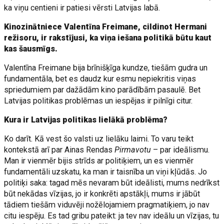
ka viņu centieni ir patiesi vērsti Latvijas labā.
Kinozinātniece Valentīna Freimane, cildinot Hermani
režisoru, ir rakstījusi, ka viņa iešana politikā būtu kaut
kas šausmīgs.
Valentīna Freimane bija brīnišķīga kundze, tiešām gudra un
fundamentāla, bet es daudz kur esmu nepiekritis viņas
spriedumiem par dažādām kino parādībām pasaulē. Bet
Latvijas politikas problēmas un iespējas ir pilnīgi citur.
Kura ir Latvijas politikas lielākā problēma?
Ko darīt. Kā vest šo valsti uz lielāku laimi. To varu teikt
kontekstā arī par Ainas Rendas
Pirmavotu
– par ideālismu.
Man ir vienmēr bijis strīds ar politiķiem, un es vienmēr
fundamentāli uzskatu, ka man ir taisnība un viņi kļūdās. Jo
politiķi saka: tagad mēs nevaram būt ideālisti, mums nedrīkst
būt nekādas vīzijas, jo ir konkrēti apstākļi, mums ir jābūt
tādiem tiešām viduvēji nožēlojamiem pragmatiķiem, jo nav
citu iespēju. Es tad gribu pateikt: ja tev nav ideālu un vīzijas, tu