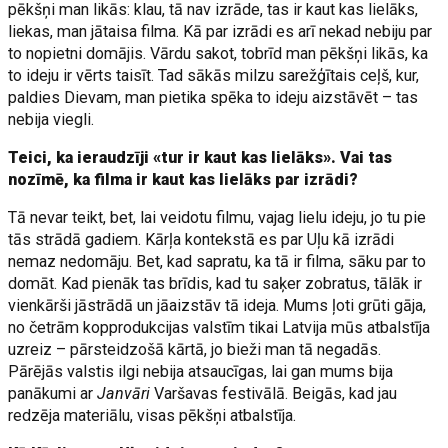
pēkšņi man likās: klau, tā nav izrāde, tas ir kaut kas lielāks,
liekas, man jātaisa filma. Kā par izrādi es arī nekad nebiju par
to nopietni domājis. Vārdu sakot, tobrīd man pēkšņi likās, ka
to ideju ir vērts taisīt. Tad sākās milzu sarežģītais ceļš, kur,
paldies Dievam, man pietika spēka to ideju aizstāvēt – tas
nebija viegli.
Teici, ka ieraudzīji «tur ir kaut kas lielāks». Vai tas
nozīmē, ka filma ir kaut kas lielāks par izrādi?
Tā nevar teikt, bet, lai veidotu filmu, vajag lielu ideju, jo tu pie
tās strādā gadiem. Kārļa kontekstā es par Uļu kā izrādi
nemaz nedomāju. Bet, kad sapratu, ka tā ir filma, sāku par to
domāt. Kad pienāk tas brīdis, kad tu saķer zobratus, tālāk ir
vienkārši jāstrādā un jāaizstāv tā ideja. Mums ļoti grūti gāja,
no četrām kopprodukcijas valstīm tikai Latvija mūs atbalstīja
uzreiz – pārsteidzošā kārtā, jo bieži man tā negadās.
Pārējās valstis ilgi nebija atsaucīgas, lai gan mums bija
panākumi ar
Janvāri
Varšavas festivālā. Beigās, kad jau
redzēja materiālu, visas pēkšņi atbalstīja.