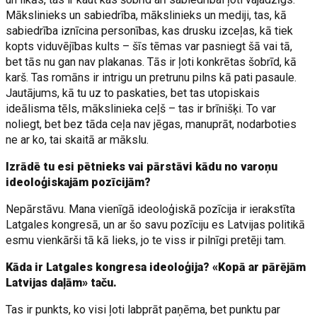
Mākslinieks un sabiedrība, mākslinieks un mediji, tas, kā
sabiedrība iznīcina personības, kas drusku izceļas, kā tiek
kopts viduvējības kults – šīs tēmas var pasniegt šā vai tā,
bet tās nu gan nav plakanas. Tās ir ļoti konkrētas šobrīd, kā
karš. Tas romāns ir intrigu un pretrunu pilns kā pati pasaule.
Jautājums, kā tu uz to paskaties, bet tas utopiskais
ideālisma tēls, mākslinieka ceļš – tas ir brīnišķi. To var
noliegt, bet bez tāda ceļa nav jēgas, manuprāt, nodarboties
ne ar ko, tai skaitā ar mākslu.
Izrādē tu esi pētnieks vai pārstāvi kādu no varoņu
ideoloģiskajām pozīcijām?
Nepārstāvu. Mana vienīgā ideoloģiskā pozīcija ir ierakstīta
Latgales kongresā, un ar šo savu pozīciju es Latvijas politikā
esmu vienkārši tā kā lieks, jo te viss ir pilnīgi pretēji tam.
Kāda ir Latgales kongresa ideoloģija? «Kopā ar pārējām
Latvijas daļām» taču.
Tas ir punkts, ko visi ļoti labprāt paņēma, bet punktu par