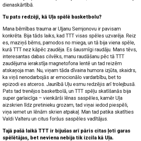
dienaskārtībā.
Tu pats redzēji, kā Uļa spēlē basketbolu?
Mana bērnības trauma ar Uļjanu Semjonovu ir pavisam
konkrēta. Bija tāds laiks, kad TTT visas spēles uzvarēja. Reiz
es, maziņš bērns, pamodos no miega, un tā bija viena spēle,
kurā TTT nez kāpēc zaudēja. Es šausmīgi raudāju. Mans tēvs,
interesantas dabas cilvēks, manu raudāšanu pēc tā TTT
zaudējuma ierakstīja magnetofona lentē un tad reizēm
atskaņoja man. Nu, viņam tāda dīvaina humora izjūta, skaidrs,
ka viņš nenodarbojās ar emocionālo vardarbību, bet to
epizodi es atceros. Jaunībā Uļu esmu redzējis arī trolejbusā.
Pats tad trenējos basketbolā, un TTT spēļu skatīšanās bija
super garlaicīga – vienkārši lēnas saspēles, kamēr Uļa
aizskrien līdz pretinieku grozam, tad viņai iedod piespēli,
viņa iemet un lēnām skrien atpakaļ. Man tad patika skatīties
Valdi Valteru un citus foršus saspēles vadītājus.
Tajā pašā laikā TTT ir bijušas arī pāris citas ļoti garas
spēlētājas, bet neviena nebija tik izcila kā Uļa.