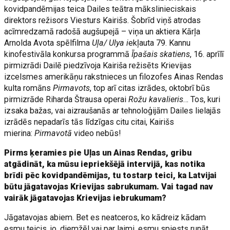
kovidpandēmijas teica Dailes teātra mākslinieciskais
direktors režisors Viesturs Kairišs. Šobrīd viņš atrodas
acīmredzamā radošā augšupejā – viņa un aktiera Kārļa
Arnolda Avota spēlfilma
Uļa/ Ulya i
ekļauta 79. Kannu
kinofestivāla konkursa programmā
Īpašais skatiens
, 16. aprīlī
pirmizrādi Dailē piedzīvoja Kairiša režisēts Krievijas
izcelsmes amerikāņu rakstnieces un filozofes Ainas Rendas
kulta romāns
Pirmavots
, top arī citas izrādes, oktobrī būs
pirmizrāde Riharda Štrausa operai
Rožu kavalieris
… Tos, kuri
izsaka bažas, vai aizraušanās ar tehnoloģijām Dailes lielajās
izrādēs nepadarīs tās līdzīgas citu citai, Kairišs
mierina:
Pirmavotā
video nebūs!
Pirms ķeramies pie Uļas un Ainas Rendas, gribu
atgādināt, ka mūsu iepriekšējā intervijā, kas notika
brīdi pēc kovidpandēmijas, tu tostarp teici, ka Latvijai
būtu jāgatavojas Krievijas sabrukumam. Vai tagad nav
vairāk jāgatavojas Krievijas iebrukumam?
Jāgatavojas abiem. Bet es neatceros, ko kādreiz kādam
esmu teicis, jo, diemžēl vai par laimi, esmu spiests runāt