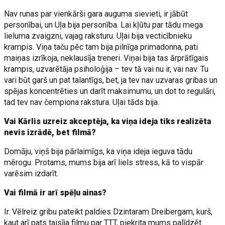
Nav runas par vienkārši gara auguma sievieti, ir jābūt
personībai, un Uļa bija personība. Lai kļūtu par tādu mega
lieluma zvaigzni, vajag raksturu. Uļai bija vecticībnieku
krampis. Viņa taču pēc tam bija pilnīga primadonna, pati
maiņas izrīkoja, neklausīja treneri. Viņai bija tas ārprātīgais
krampis, uzvarētāja psiholoģija – tev tā vai nu ir, vai nav. Tu
vari būt garš un pat talantīgs, bet, ja tev nav uzvaras gribas un
spējas koncentrēties un darīt maksimumu, un dot to regulāri,
tad tev nav čempiona rakstura. Uļai tāds bija.
Vai Kārlis uzreiz akceptēja, ka viņa ideja tiks realizēta
nevis izrādē, bet filmā?
Domāju, viņš bija pārlaimīgs, ka viņa ideja ieguva tādu
mērogu. Protams, mums bija arī liels stress, kā to vispār
varēsim izdarīt.
Vai filmā ir arī spēļu ainas?
Ir. Vēlreiz gribu pateikt paldies Dzintaram Dreibergam, kurš,
kaut arī pats taisīja filmu par TTT, piekrita mums palīdzēt.