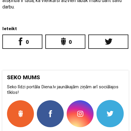
atšķirība ir tāda, ka vienkārši aizvien labāk māku darīt savu
darbu.
Ieteikt
0
0
SEKO MUMS
Seko līdzi portāla Diena.lv jaunākajām ziņām arī sociālajos
tīklos!