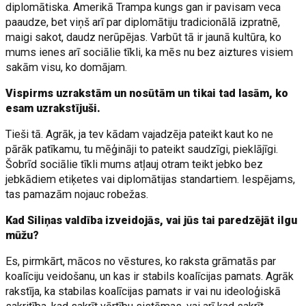
diplomātiska. Amerikā Trampa kungs gan ir pavisam veca
paaudze, bet viņš arī par diplomātiju tradicionālā izpratnē,
maigi sakot, daudz nerūpējas. Varbūt tā ir jaunā kultūra, ko
mums ienes arī sociālie tīkli, ka mēs nu bez aiztures visiem
sakām visu, ko domājam.
Vispirms uzrakstām un nosūtām un tikai tad lasām, ko
esam uzrakstījuši.
Tieši tā. Agrāk, ja tev kādam vajadzēja pateikt kaut ko ne
pārāk patīkamu, tu mēģināji to pateikt saudzīgi, pieklājīgi.
Šobrīd sociālie tīkli mums atļauj otram teikt jebko bez
jebkādiem etiķetes vai diplomātijas standartiem. Iespējams,
tas pamazām nojauc robežas.
Kad Siliņas valdība izveidojās, vai jūs tai paredzējāt ilgu
mūžu?
Es, pirmkārt, mācos no vēstures, ko raksta grāmatās par
koalīciju veidošanu, un kas ir stabils koalīcijas pamats. Agrāk
rakstīja, ka stabilas koalīcijas pamats ir vai nu ideoloģiskā