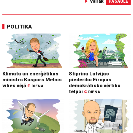
Vairāk
PASAULE
POLITIKA
Klimata un enerģētikas
Stiprina Latvijas
ministrs Kaspars Melnis
piederību Eiropas
vīlies vējā
demokrātisko vērtību
©
DIENA
telpai
©
DIENA