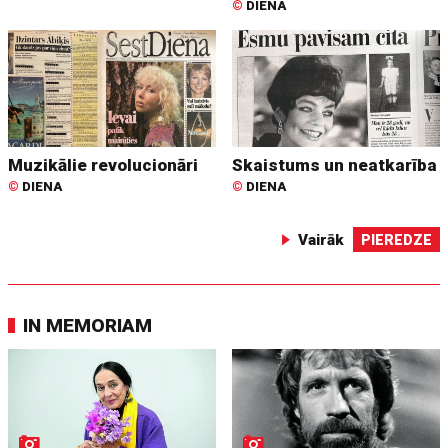
©
DIENA
Muzikālie revolucionāri
Skaistums un neatkarība
©
DIENA
©
DIENA
Vairāk
PIEREDZE
IN MEMORIAM