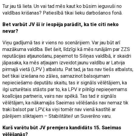
Tur jau tā lieta. Un vai tad mēs kaut ko būsim ieguvuši no
valdības krišanas? Patiesībā tikai lieku darbošanos fonā.
Bet varbūt JV šī ir iespēja parādīt, ka tie citi neko
nevar?
Viņu gadījumā tas ir viens no scenārijiem. Var jau būt arī
mazākuma valdība. Bet šeit, līdzīgi kā mēs runājām par ZZS
reputācijas atjaunošanu, paņemot to Siliņas valdībā, ir skaidri
jāpasaka, ka mēs atļaujam izveidot jaunu valdību ar Latvija
pirmajā vietā (LPV ) atbalstu. Pat tad, ja tas nav tiešs atbalsts,
bet tikai iziešana no zāles, samazinot balsojumam
nepieciešamo deputātu skaitu, tas ir signāls vēlētājiem, ka
ilgi uzturētais stāsts par to, ka LPV ir pilnīgi nepieņemams
koalīcijas partneris, vairs nav spēkā. Tas tad ir signāls
vēlētājam, ka nākamajās Saeimas vēlēšanās nav nemaz tik
traki balsot par LPV, ka viņi tomēr nav vienā kastītē ar
pārējiem sliktajiem – Stabilitātei! un Suverēno varu.
Kurš varētu būt JV premjera kandidāts 15. Saeimas
vēlēšanās?