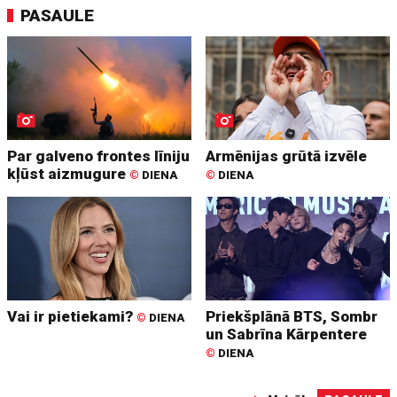
PASAULE
Par galveno frontes līniju
Armēnijas grūtā izvēle
kļūst aizmugure
©
DIENA
©
DIENA
Vai ir pietiekami?
Priekšplānā BTS, Sombr
©
DIENA
un Sabrīna Kārpentere
©
DIENA