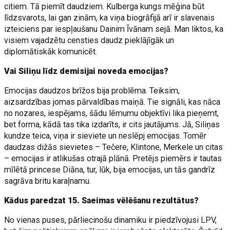
citiem. Tā piemīt daudziem. Kulberga kungs mēģina būt
līdzsvarots, lai gan zinām, ka viņa biogrāfijā arī ir slavenais
izteiciens par iespļaušanu Dainim Īvānam sejā. Man liktos, ka
visiem vajadzētu censties daudz pieklājīgāk un
diplomātiskāk komunicēt.
Vai Siliņu līdz demisijai noveda emocijas?
Emocijas daudzos brīžos bija problēma. Teiksim,
aizsardzības jomas pārvaldības maiņā. Tie signāli, kas nāca
no nozares, iespējams, šādu lēmumu objektīvi lika pieņemt,
bet forma, kādā tas tika izdarīts, ir cits jautājums. Jā, Siliņas
kundze teica, viņa ir sieviete un neslēpj emocijas. Tomēr
daudzas dižās sievietes – Tečere, Klintone, Merkele un citas
– emocijas ir atlikušas otrajā plānā. Pretējs piemērs ir tautas
mīlētā princese Diāna, tur, lūk, bija emocijas, un tās gandrīz
sagrāva britu karaļnamu.
Kādus paredzat 15. Saeimas vēlēšanu rezultātus?
No vienas puses, pārliecinošu dinamiku ir piedzīvojusi LPV,