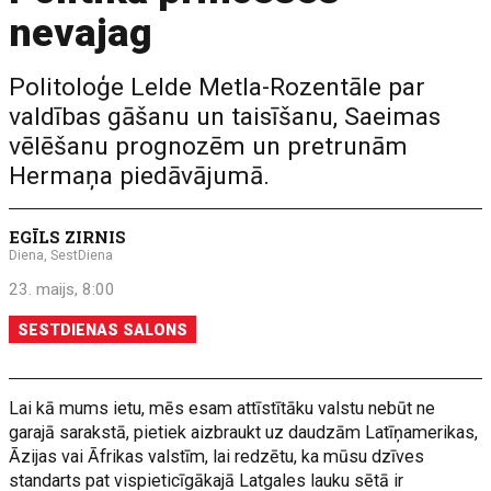
nevajag
Politoloģe Lelde Metla-Rozentāle par
valdības gāšanu un taisīšanu, Saeimas
vēlēšanu prognozēm un pretrunām
Hermaņa piedāvājumā.
EGĪLS ZIRNIS
Diena, SestDiena
23. maijs, 8:00
SESTDIENAS SALONS
Lai kā mums ietu, mēs esam attīstītāku valstu nebūt ne
garajā sarakstā, pietiek aizbraukt uz daudzām Latīņamerikas,
Āzijas vai Āfrikas valstīm, lai redzētu, ka mūsu dzīves
standarts pat vispieticīgākajā Latgales lauku sētā ir