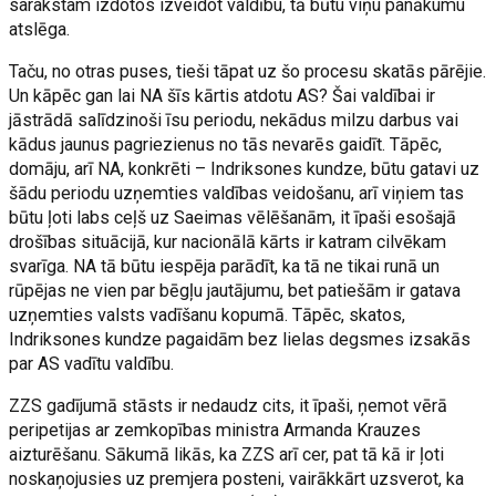
sarakstam izdotos izveidot valdību, tā būtu viņu panākumu
atslēga.
Taču, no otras puses, tieši tāpat uz šo procesu skatās pārējie.
Un kāpēc gan lai NA šīs kārtis atdotu AS? Šai valdībai ir
jāstrādā salīdzinoši īsu periodu, nekādus milzu darbus vai
kādus jaunus pagriezienus no tās nevarēs gaidīt. Tāpēc,
domāju, arī NA, konkrēti – Indriksones kundze, būtu gatavi uz
šādu periodu uzņemties valdības veidošanu, arī viņiem tas
būtu ļoti labs ceļš uz Saeimas vēlēšanām, it īpaši esošajā
drošības situācijā, kur nacionālā kārts ir katram cilvēkam
svarīga. NA tā būtu iespēja parādīt, ka tā ne tikai runā un
rūpējas ne vien par bēgļu jautājumu, bet patiešām ir gatava
uzņemties valsts vadīšanu kopumā. Tāpēc, skatos,
Indriksones kundze pagaidām bez lielas degsmes izsakās
par AS vadītu valdību.
ZZS gadījumā stāsts ir nedaudz cits, it īpaši, ņemot vērā
peripetijas ar zemkopības ministra Armanda Krauzes
aizturēšanu. Sākumā likās, ka ZZS arī cer, pat tā kā ir ļoti
noskaņojusies uz premjera posteni, vairākkārt uzsverot, ka