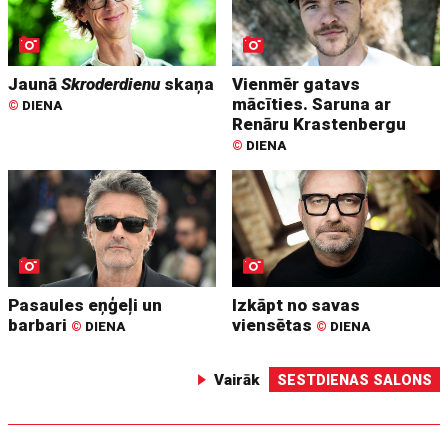
Jaunā
Skroderdienu
skaņa
Vienmēr gatavs
mācīties. Saruna ar
©
DIENA
Renāru Krastenbergu
©
DIENA
Pasaules eņģeļi un
Izkāpt no savas
barbari
viensētas
©
DIENA
©
DIENA
Vairāk
SESTDIENAS SALONS