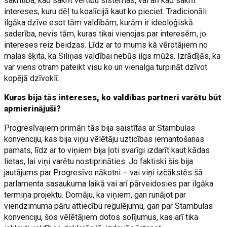
sakritība, kad sakrīt vērtību sistēmas, vai arī kad sakrīt
intereses, kuru dēļ tu koalīcijā kaut ko pieciet. Tradicionāli
ilgāka dzīve esot tām valdībām, kurām ir ideoloģiskā
saderība, nevis tām, kuras tikai vienojas par interesēm, jo
intereses reiz beidzas. Līdz ar to mums kā vērotājiem no
malas šķita, ka Siliņas valdībai nebūs ilgs mūžs. Izrādījās, ka
var viens otram pateikt visu ko un vienalga turpināt dzīvot
kopējā dzīvoklī.
Kuras bija tās intereses, ko valdības partneri varētu būt
apmierinājuši?
Progresīvajiem primāri tās bija saistītas ar Stambulas
konvenciju, kas bija viņu vēlētāju uzticības iemantošanas
pamats, līdz ar to viņiem bija ļoti svarīgi izdarīt kaut kādas
lietas, lai viņi varētu nostiprināties. Jo faktiski šis bija
jautājums par Progresīvo nākotni – vai viņi izčākstēs šā
parlamenta sasaukuma laikā vai arī pārveidosies par ilgāka
termiņa projektu. Domāju, ka viņiem, gan runājot par
viendzimuma pāru attiecību regulējumu, gan par Stambulas
konvenciju, šos vēlētājiem dotos solījumus, kas arī tika