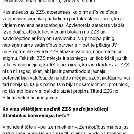
iekļauti valdības deklarācijā, izdevās īstenot.
Kas attiecas uz ZZS, atceramies, ka pirms šīs valdības
veidošanas viņi tika pasludināti par toksiskiem, proti, ka ar
viņiem neviens nesadarbojas. Apvienotais saraksts vispār
izveidojās, atšķeļoties vienam blokam no ZZS un
savienojoties ar Reģionu apvienību. Nu, principā pilnīgi
nepieņemams sadarbības partneris – bet te pēkšņi JV
un Progresīvie ieveda ZZS atpakaļ valdībā, noņēma tai šo
stigmu. Faktiski ZZS mērķis ir sasniegts, un šobrīd tā jau tik
tālu evolucionējusi, ka AS ir aizmirsis, ka viņš kādreiz ar ZZS
ni un ni, tagad, skat’, abi jau ir pamatkodols jaunajai
potenciālajai valdībai. Ja nu kāds mēģina uzdot jautājumu, vai
tad nebija tā, ka jūs pirms tam bijāt nesamierināmi pretinieki,
no tās atbildes visi delikāti aiziet projām. Tātad ZZS no
Siliņas valdības ir ieguvēji.
Ko viņu vēlētājam nozīmē ZZS pozīcijas kūleņi
Stambulas konvencijas lietā?
Viņu identitāte ir «par zemniekiem», Zemkopības ministrijas
paturēšana. Pārējais viss nav tik svarīgs. Pēdējos mēnešus