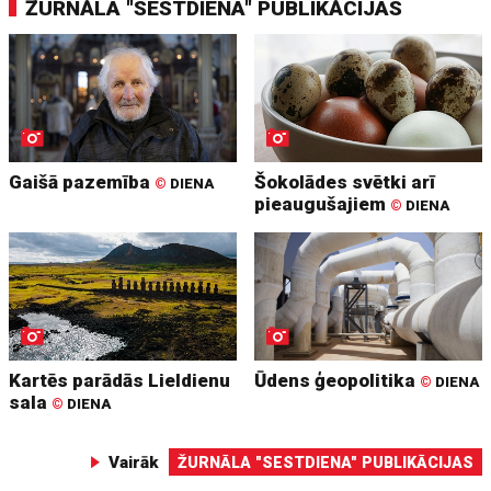
ŽURNĀLA "SESTDIENA" PUBLIKĀCIJAS
Gaišā pazemība
Šokolādes svētki arī
©
DIENA
pieaugušajiem
©
DIENA
Kartēs parādās Lieldienu
Ūdens ģeopolitika
©
DIENA
sala
©
DIENA
Vairāk
ŽURNĀLA "SESTDIENA" PUBLIKĀCIJAS