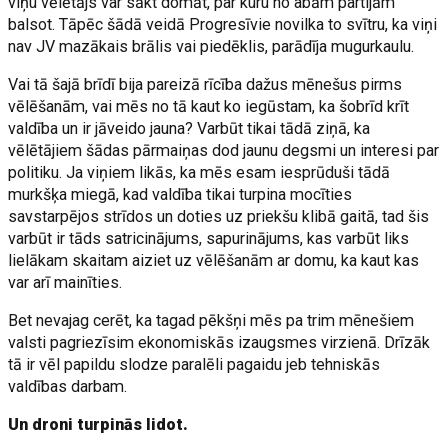
viņu vēlētājs var sākt domāt, par kuru no abām partijām
balsot. Tāpēc šādā veidā Progresīvie novilka to svītru, ka viņi
nav JV mazākais brālis vai piedēklis, parādīja mugurkaulu.
Vai tā šajā brīdī bija pareizā rīcība dažus mēnešus pirms
vēlēšanām, vai mēs no tā kaut ko iegūstam, ka šobrīd krīt
valdība un ir jāveido jauna? Varbūt tikai tādā ziņā, ka
vēlētājiem šādas pārmaiņas dod jaunu degsmi un interesi par
politiku. Ja viņiem likās, ka mēs esam iesprūduši tādā
murkšķa miegā, kad valdība tikai turpina mocīties
savstarpējos strīdos un doties uz priekšu klibā gaitā, tad šis
varbūt ir tāds satricinājums, sapurinājums, kas varbūt liks
lielākam skaitam aiziet uz vēlēšanām ar domu, ka kaut kas
var arī mainīties.
Bet nevajag cerēt, ka tagad pēkšņi mēs pa trim mēnešiem
valsti pagriezīsim ekonomiskās izaugsmes virzienā. Drīzāk
tā ir vēl papildu slodze paralēli pagaidu jeb tehniskās
valdības darbam.
Un droni turpinās lidot.