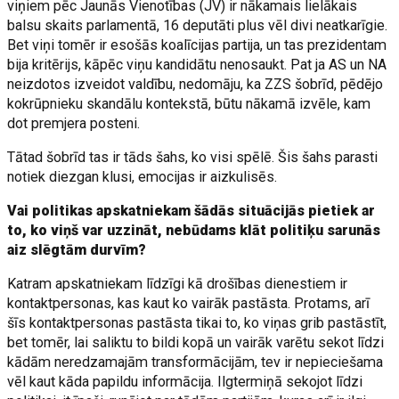
viņiem pēc Jaunās Vienotības (JV) ir nākamais lielākais
balsu skaits parlamentā, 16 deputāti plus vēl divi neatkarīgie.
Bet viņi tomēr ir esošās koalīcijas partija, un tas prezidentam
bija kritērijs, kāpēc viņu kandidātu nenosaukt. Pat ja AS un NA
neizdotos izveidot valdību, nedomāju, ka ZZS šobrīd, pēdējo
kokrūpnieku skandālu kontekstā, būtu nākamā izvēle, kam
dot premjera posteni.
Tātad šobrīd tas ir tāds šahs, ko visi spēlē. Šis šahs parasti
notiek diezgan klusi, emocijas ir aizkulisēs.
Vai politikas apskatniekam šādās situācijās pietiek ar
to, ko viņš var uzzināt, nebūdams klāt politiķu sarunās
aiz slēgtām durvīm?
Katram apskatniekam līdzīgi kā drošības dienestiem ir
kontaktpersonas, kas kaut ko vairāk pastāsta. Protams, arī
šīs kontaktpersonas pastāsta tikai to, ko viņas grib pastāstīt,
bet tomēr, lai saliktu to bildi kopā un vairāk varētu sekot līdzi
kādām neredzamajām transformācijām, tev ir nepieciešama
vēl kaut kāda papildu informācija. Ilgtermiņā sekojot līdzi