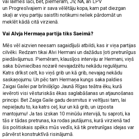
vai laimes lāci, bet, piemēram, JV, NA, arī LPV
un Progresīvajiem ir sava vēlētāju kopa, kam pat diezgan
skaļi ar viņu partiju saistīti notikumi neliek pārdomāt un
meklēt kādā citā virzienā.
Vai Alvja Hermaņa partija tiks Saeimā?
Mēs vēl aizvien neesam sagaidījuši atbildi, kas ir viņa partijas
cilvēki. Redzam tikai Alvi Hermani un dažādus ļoti pretrunīgus
piedāvājumus. Piemēram, klausījos interviju ar Hermani, viņš
saka: būvniecības nozarē nevajadzētu nekādu regulējumu.
Katrs drīkst celt, ko viņš grib un kā grib, nevajag nekādu
saskaņojumu. Un pēc tam Hermaņa kungs saka paldies
Zaigai Gailei par brīnišķīgo Jaunā Rīgas teātra ēku, kurā
ievēroti visi vēsturiskās ēkas saglabāšanas un atjaunošanas
principi. Bet Zaiga Gaile gadu desmitus ir veltījusi tam, lai
nepieļautu to, ka katrs ceļ, kur un kā grib, un izposta
mantojumu! Ja tas izskan 10 minūšu intervijā, tu saproti, ka
tās ir tādas pretrunas, ka rodas jautājums, kurā virzienā tad
šis politiskais spēks mūs vedīs, kā tik pretrunīgas idejas var
pārvērst konstruktīvā risinājumā.