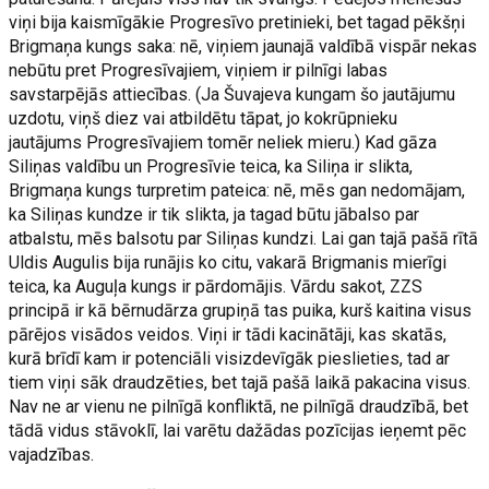
viņi bija kaismīgākie Progresīvo pretinieki, bet tagad pēkšņi
Brigmaņa kungs saka: nē, viņiem jaunajā valdībā vispār nekas
nebūtu pret Progresīvajiem, viņiem ir pilnīgi labas
savstarpējās attiecības. (Ja Šuvajeva kungam šo jautājumu
uzdotu, viņš diez vai atbildētu tāpat, jo kokrūpnieku
jautājums Progresīvajiem tomēr neliek mieru.) Kad gāza
Siliņas valdību un Progresīvie teica, ka Siliņa ir slikta,
Brigmaņa kungs turpretim pateica: nē, mēs gan nedomājam,
ka Siliņas kundze ir tik slikta, ja tagad būtu jābalso par
atbalstu, mēs balsotu par Siliņas kundzi. Lai gan tajā pašā rītā
Uldis Augulis bija runājis ko citu, vakarā Brigmanis mierīgi
teica, ka Auguļa kungs ir pārdomājis. Vārdu sakot, ZZS
principā ir kā bērnudārza grupiņā tas puika, kurš kaitina visus
pārējos visādos veidos. Viņi ir tādi kacinātāji, kas skatās,
kurā brīdī kam ir potenciāli visizdevīgāk pieslieties, tad ar
tiem viņi sāk draudzēties, bet tajā pašā laikā pakacina visus.
Nav ne ar vienu ne pilnīgā konfliktā, ne pilnīgā draudzībā, bet
tādā vidus stāvoklī, lai varētu dažādas pozīcijas ieņemt pēc
vajadzības.