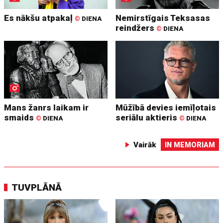
Es nākšu atpakaļ
Nemirstīgais Teksasas
©
DIENA
reindžers
©
DIENA
Mans žanrs laikam ir
Mūžībā devies iemīļotais
smaids
seriālu aktieris
©
DIENA
©
DIENA
Vairāk
IN MEMORIAM
TUVPLĀNĀ