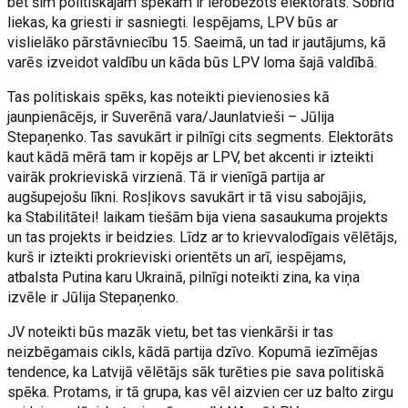
bet šim politiskajam spēkam ir ierobežots elektorāts. Šobrīd
liekas, ka griesti ir sasniegti. Iespējams, LPV būs ar
vislielāko pārstāvniecību 15. Saeimā, un tad ir jautājums, kā
varēs izveidot valdību un kāda būs LPV loma šajā valdībā.
Tas politiskais spēks, kas noteikti pievienosies kā
jaunpienācējs, ir Suverēnā vara/Jaunlatvieši – Jūlija
Stepaņenko. Tas savukārt ir pilnīgi cits segments. Elektorāts
kaut kādā mērā tam ir kopējs ar LPV, bet akcenti ir izteikti
vairāk prokrieviskā virzienā. Tā ir vienīgā partija ar
augšupejošu līkni. Rosļikovs savukārt ir tā visu sabojājis,
ka Stabilitātei! laikam tiešām bija viena sasaukuma projekts
un tas projekts ir beidzies. Līdz ar to krievvalodīgais vēlētājs,
kurš ir izteikti prokrieviski orientēts un arī, iespējams,
atbalsta Putina karu Ukrainā, pilnīgi noteikti zina, ka viņa
izvēle ir Jūlija Stepaņenko.
JV noteikti būs mazāk vietu, bet tas vienkārši ir tas
neizbēgamais cikls, kādā partija dzīvo. Kopumā iezīmējas
tendence, ka Latvijā vēlētājs sāk turēties pie sava politiskā
spēka. Protams, ir tā grupa, kas vēl aizvien cer uz balto zirgu