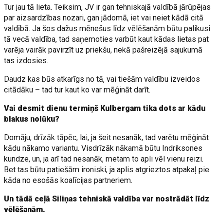
Tur jau tā lieta. Teiksim, JV ir gan tehniskajā valdībā jārūpējas
par aizsardzības nozari, gan jādomā, iet vai neiet kādā citā
valdībā. Ja šos dažus mēnešus līdz vēlēšanām būtu palikusi
tā vecā valdība, tad saņemoties varbūt kaut kādas lietas pat
varēja vairāk pavirzīt uz priekšu, nekā pašreizējā sajukumā
tas izdosies.
Daudz kas būs atkarīgs no tā, vai tiešām valdību izveidos
citādāku – tad tur kaut ko var mēģināt darīt.
Vai desmit dienu termiņš Kulbergam tika dots ar kādu
blakus nolūku?
Domāju, drīzāk tāpēc, lai, ja šeit nesanāk, tad varētu mēģināt
kādu nākamo variantu. Visdrīzāk nākamā būtu Indriksones
kundze, un, ja arī tad nesanāk, metam to apli vēl vienu reizi.
Bet tas būtu patiešām ironiski, ja aplis atgrieztos atpakaļ pie
kāda no esošās koalīcijas partneriem.
Un tādā ceļā Siliņas tehniskā valdība var nostrādāt līdz
vēlēšanām.