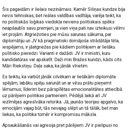
Šis pagaidām ir lielais nezināmais. Kamēr Siliņas kundze bija
nevis tehniskas, bet reālas valdības vadītāja, varēja teikt, ka
no politiskās loģikas viedokļa neviens politiskais spēks
neapšaubīs savu premjeri, ja vien viņa pati nav izteikusi vēlmi
iet projām. Atgriežoties pie mūsu sarunas sākuma, par
diplomātiju un JV kā pragmatiski domājoša strādātāja tēla,
iespējams, ir jāatgriežas pie kādiem politiķiem ar lielāku
politisko pieredzi. Varianti ir dažādi. JV ir ministri, kuru
kandidatūras var apskatīt. Daži min Bražes kundzi, kāds cits
Māri Riekstiņu. Daļa saka, ka jānāk vīrietim.
Es teiktu, ka varbūt jānāk cilvēkam ar lielākām diplomāta
spējām, labāku spēju sarunāt un ar vēsu prātu pieņemt
lēmumus; līderim bez pārspīlētas emocionalitātes attiecībā
uz pārējiem politikas partneriem. Pēdējā laikā arī JV
iezīmējas agresīvāka retorika. Jā, jaunās teorijas apgalvo, ka
emocijām vajag būt, tās nevajag slēpt un tā tālāk, bet man
liekas, ka politika tomēr ir kompromisu māksla.
Apsaukāšanās vai agresija pret pārējiem JV ir pielipusi no