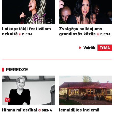
Laikapstākļi festivālam
Zvaigžņu salidojums
nekaitē
grandiozās kāzās
©
DIENA
©
DIENA
Vairāk
TĒMA
PIEREDZE
Himna mīlestībai
Iemaldījies Inciemā
©
DIENA