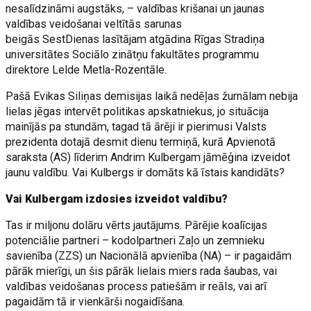
nesalīdzināmi augstāks, – valdības krišanai un jaunas
valdības veidošanai veltītās sarunas
beigās SestDienas lasītājam atgādina Rīgas Stradiņa
universitātes Sociālo zinātņu fakultātes programmu
direktore Lelde Metla-Rozentāle.
Pašā Evikas Siliņas demisijas laikā nedēļas žurnālam nebija
lielas jēgas intervēt politikas apskatniekus, jo situācija
mainījās pa stundām, tagad tā ārēji ir pierimusi Valsts
prezidenta dotajā desmit dienu termiņā, kurā Apvienotā
saraksta (AS) līderim Andrim Kulbergam jāmēģina izveidot
jaunu valdību. Vai Kulbergs ir domāts kā īstais kandidāts?
Vai Kulbergam izdosies izveidot valdību?
Tas ir miljonu dolāru vērts jautājums. Pārējie koalīcijas
potenciālie partneri – kodolpartneri Zaļo un zemnieku
savienība (ZZS) un Nacionālā apvienība (NA) – ir pagaidām
pārāk mierīgi, un šis pārāk lielais miers rada šaubas, vai
valdības veidošanas process patiešām ir reāls, vai arī
pagaidām tā ir vienkārši nogaidīšana.