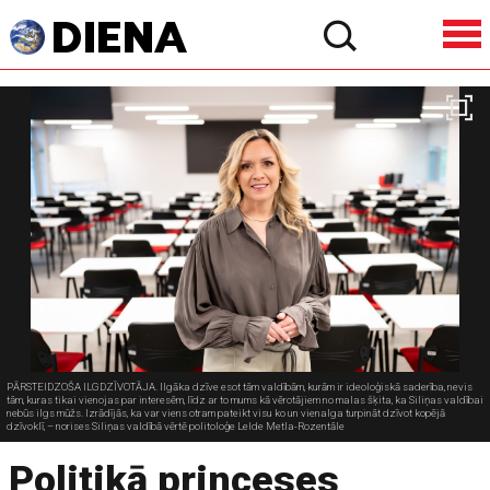
PĀRSTEIDZOŠA ILGDZĪVOTĀJA. Ilgāka dzīve esot tām valdībām, kurām ir ideoloģiskā saderība, nevis
tām, kuras tikai vienojas par interesēm, līdz ar to mums kā vērotājiem no malas šķita, ka Siliņas valdībai
nebūs ilgs mūžs. Izrādījās, ka var viens otram pateikt visu ko un vienalga turpināt dzīvot kopējā
dzīvoklī, – norises Siliņas valdībā vērtē politoloģe Lelde Metla-Rozentāle
Politikā princeses