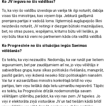
Ko JV ieguva no šīs valdības?
To, ka viņi šo valdību izveidoja un varēja tik ilgi noturēt, dabūja
visas tās ministrijas, kas viņiem bija. Jebkurā gadījumā
premjera partijai ir vadošā loma. Ilgtermiņā augšupejošo līkni
neizdevās noturēt, JV reitingi ir diezgan būtiski mazinājušies,
bet, no otras puses, iespējams, kritums būtu vēl lielāks, ja
viņi būtu tikai kā vieni no partneriem kāda cita vadītā valdībā.
Ko Progresīvie no šīs situācijas iegūs Saeimas
vēlēšanās?
Es teiktu, ka viņi nezaudēs. Nedomāju, ka var runāt par lieliem
ieguvumiem, bet par zaudējumiem arī ne, jo viņu vēlētājs ir
sabiedrības grupa, kurai sīkas politiskās rīvēšanās, manuprāt,
paslīd garām, viņi ikdienā neseko līdzi politiskajām niansēm.
Vai tur ir aizsardzības ministrs konkrētajā brīdī no viņu
partijas, tam viņu lielākā daļa lielu uzmanību nepievērš. Tāpēc
es teiktu, ka Progresīvie drīzāk nodemonstrēja savam
vēlētājam izlēmību, parādot, ka viņi nav zem JV tupeles. Jo
viņi ir elektorāta ziņā vistuvākie JV un tad tiešām kādā brīdī