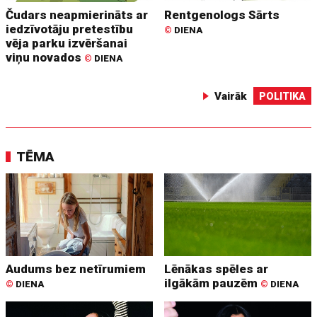
Čudars neapmierināts ar
Rentgenologs Sārts
iedzīvotāju pretestību
©
DIENA
vēja parku izvēršanai
viņu novados
©
DIENA
Vairāk
POLITIKA
TĒMA
Audums bez netīrumiem
Lēnākas spēles ar
ilgākām pauzēm
©
DIENA
©
DIENA