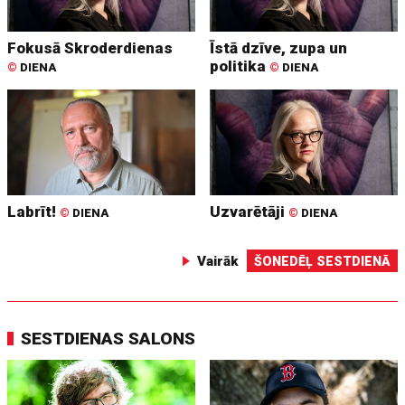
Fokusā Skroderdienas
Īstā dzīve, zupa un
politika
©
DIENA
©
DIENA
Labrīt!
Uzvarētāji
©
DIENA
©
DIENA
Vairāk
ŠONEDĒĻ SESTDIENĀ
SESTDIENAS SALONS