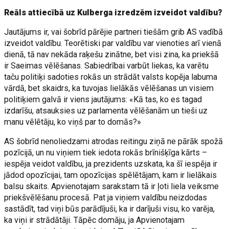
Reāls attiecībā uz Kulberga izredzēm izveidot valdību?
Jautājums ir, vai šobrīd pārējie partneri tiešām grib AS vadībā
izveidot valdību. Teorētiski par valdību var vienoties arī vienā
dienā, tā nav nekāda raķešu zinātne, bet visi zina, ka priekšā
ir Saeimas vēlēšanas. Sabiedrībai varbūt liekas, ka varētu
taču politiķi sadoties rokās un strādāt valsts kopēja labuma
vārdā, bet skaidrs, ka tuvojas lielākās vēlēšanas un visiem
politiķiem galvā ir viens jautājums: «Kā tas, ko es tagad
izdarīšu, atsauksies uz parlamenta vēlēšanām un tieši uz
manu vēlētāju, ko viņš par to domās?»
AS šobrīd nenoliedzami atrodas reitingu ziņā ne pārāk spožā
pozīcijā, un nu viņiem tiek iedota rokās brīnišķīga kārts –
iespēja veidot valdību, ja prezidents uzskata, ka šī iespēja ir
jādod opozīcijai, tam opozīcijas spēlētājam, kam ir lielākais
balsu skaits. Apvienotajam sarakstam tā ir ļoti liela veiksme
priekšvēlēšanu procesā. Pat ja viņiem valdību neizdodas
sastādīt, tad viņi būs parādījuši, ka ir darījuši visu, ko varēja,
ka viņi ir strādātāji. Tāpēc domāju, ja Apvienotajam