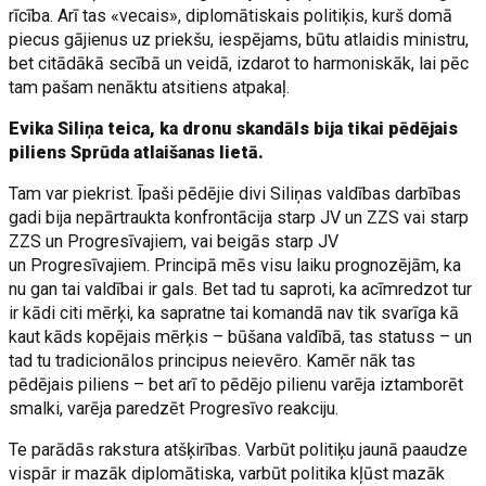
rīcība. Arī tas «vecais», diplomātiskais politiķis, kurš domā
piecus gājienus uz priekšu, iespējams, būtu atlaidis ministru,
bet citādākā secībā un veidā, izdarot to harmoniskāk, lai pēc
tam pašam nenāktu atsitiens atpakaļ.
Evika Siliņa teica, ka dronu skandāls bija tikai pēdējais
piliens Sprūda atlaišanas lietā.
Tam var piekrist. Īpaši pēdējie divi Siliņas valdības darbības
gadi bija nepārtraukta konfrontācija starp JV un ZZS vai starp
ZZS un Progresīvajiem, vai beigās starp JV
un Progresīvajiem. Principā mēs visu laiku prognozējām, ka
nu gan tai valdībai ir gals. Bet tad tu saproti, ka acīmredzot tur
ir kādi citi mērķi, ka sapratne tai komandā nav tik svarīga kā
kaut kāds kopējais mērķis – būšana valdībā, tas statuss – un
tad tu tradicionālos principus neievēro. Kamēr nāk tas
pēdējais piliens – bet arī to pēdējo pilienu varēja iztamborēt
smalki, varēja paredzēt Progresīvo reakciju.
Te parādās rakstura atšķirības. Varbūt politiķu jaunā paaudze
vispār ir mazāk diplomātiska, varbūt politika kļūst mazāk