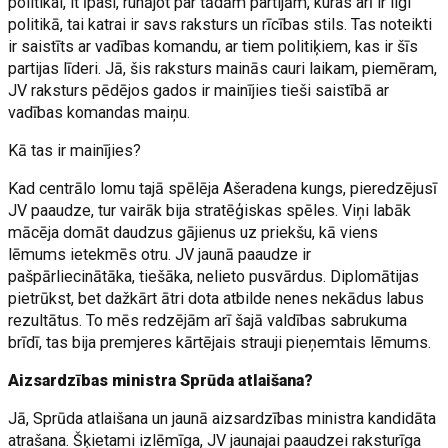
politikai, it īpaši, runājot par tādām partijām, kuras arī ir ilgi
politikā, tai katrai ir savs raksturs un rīcības stils. Tas noteikti
ir saistīts ar vadības komandu, ar tiem politiķiem, kas ir šīs
partijas līderi. Jā, šis raksturs mainās cauri laikam, piemēram,
JV raksturs pēdējos gados ir mainījies tieši saistībā ar
vadības komandas maiņu.
Kā tas ir mainījies?
Kad centrālo lomu tajā spēlēja Ašeradena kungs, pieredzējusī
JV paaudze, tur vairāk bija stratēģiskas spēles. Viņi labāk
mācēja domāt daudzus gājienus uz priekšu, kā viens
lēmums ietekmēs otru. JV jaunā paaudze ir
pašpārliecinātāka, tiešāka, nelieto pusvārdus. Diplomātijas
pietrūkst, bet dažkārt ātri dota atbilde nenes nekādus labus
rezultātus. To mēs redzējām arī šajā valdības sabrukuma
brīdī, tas bija premjeres kārtējais strauji pieņemtais lēmums.
Aizsardzības ministra Sprūda atlaišana?
Jā, Sprūda atlaišana un jaunā aizsardzības ministra kandidāta
atrašana. Šķietami izlēmīga, JV jaunajai paaudzei raksturīga