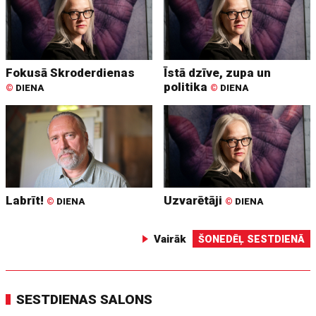
Fokusā Skroderdienas
Īstā dzīve, zupa un
politika
©
DIENA
©
DIENA
Labrīt!
Uzvarētāji
©
DIENA
©
DIENA
Vairāk
ŠONEDĒĻ SESTDIENĀ
SESTDIENAS SALONS