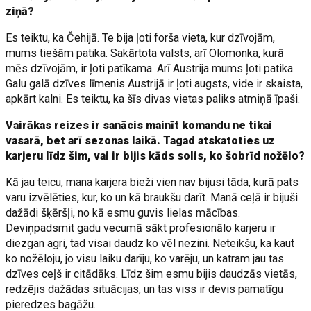
ziņā?
Es teiktu, ka Čehijā. Te bija ļoti forša vieta, kur dzīvojām,
mums tiešām patika. Sakārtota valsts, arī Olomonka, kurā
mēs dzīvojām, ir ļoti patīkama. Arī Austrija mums ļoti patika.
Galu galā dzīves līmenis Austrijā ir ļoti augsts, vide ir skaista,
apkārt kalni. Es teiktu, ka šīs divas vietas paliks atmiņā īpaši.
Vairākas reizes ir sanācis mainīt komandu ne tikai
vasarā, bet arī sezonas laikā. Tagad atskatoties uz
karjeru līdz šim, vai ir bijis kāds solis, ko šobrīd nožēlo?
Kā jau teicu, mana karjera bieži vien nav bijusi tāda, kurā pats
varu izvēlēties, kur, ko un kā braukšu darīt. Manā ceļā ir bijuši
dažādi šķēršļi, no kā esmu guvis lielas mācības.
Deviņpadsmit gadu vecumā sākt profesionālo karjeru ir
diezgan agri, tad visai daudz ko vēl nezini. Neteikšu, ka kaut
ko nožēloju, jo visu laiku darīju, ko varēju, un katram jau tas
dzīves ceļš ir citādāks. Līdz šim esmu bijis daudzās vietās,
redzējis dažādas situācijas, un tas viss ir devis pamatīgu
pieredzes bagāžu.