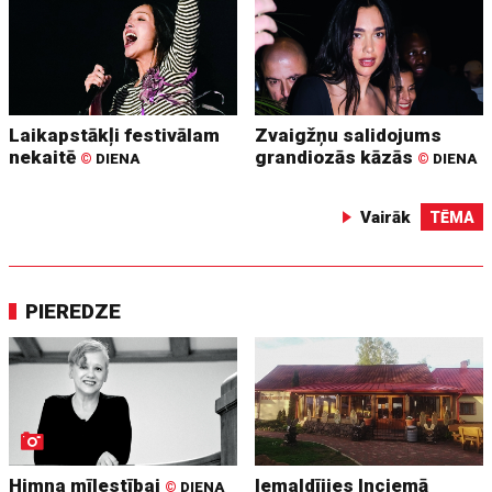
Laikapstākļi festivālam
Zvaigžņu salidojums
nekaitē
grandiozās kāzās
©
DIENA
©
DIENA
Vairāk
TĒMA
PIEREDZE
Himna mīlestībai
Iemaldījies Inciemā
©
DIENA