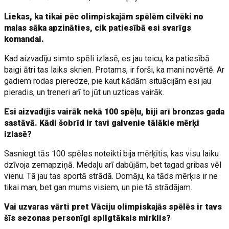
Liekas, ka tikai pēc olimpiskajām spēlēm cilvēki no
malas sāka apzināties, cik patiesībā esi svarīgs
komandai.
Kad aizvadīju simto spēli izlasē, es jau teicu, ka patiesībā
baigi ātri tas laiks skrien. Protams, ir forši, ka mani novērtē. Ar
gadiem rodas pieredze, pie kaut kādām situācijām esi jau
pieradis, un treneri arī to jūt un uzticas vairāk.
Esi aizvadījis vairāk nekā 100 spēļu, biji arī bronzas gada
sastāvā. Kādi šobrīd ir tavi galvenie tālākie mērķi
izlasē?
Sasniegt tās 100 spēles noteikti bija mērķītis, kas visu laiku
dzīvoja zemapziņā. Medaļu arī dabūjām, bet tagad gribas vēl
vienu. Tā jau tas sportā strādā. Domāju, ka tāds mērķis ir ne
tikai man, bet gan mums visiem, un pie tā strādājam.
Vai uzvaras vārti pret Vāciju olimpiskajās spēlēs ir tavs
šīs sezonas personīgi spilgtākais mirklis?