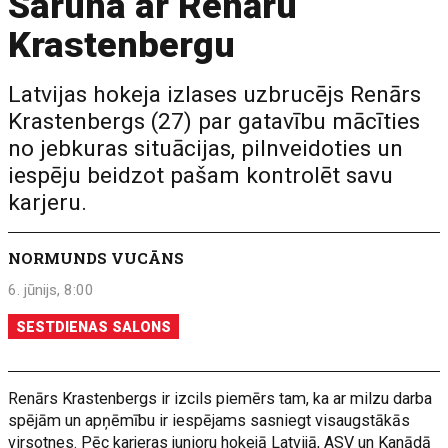
Saruna ar Renāru
Krastenbergu
Latvijas hokeja izlases uzbrucējs Renārs
Krastenbergs (27) par gatavību mācīties
no jebkuras situācijas, pilnveidoties un
iespēju beidzot pašam kontrolēt savu
karjeru.
NORMUNDS VUCĀNS
6. jūnijs, 8:00
SESTDIENAS SALONS
Renārs Krastenbergs ir izcils piemērs tam, ka ar milzu darba
spējām un apņēmību ir iespējams sasniegt visaugstākās
virsotnes. Pēc karjeras junioru hokejā Latvijā, ASV un Kanādā