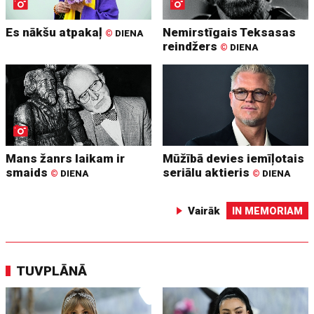
Es nākšu atpakaļ
Nemirstīgais Teksasas
©
DIENA
reindžers
©
DIENA
Mans žanrs laikam ir
Mūžībā devies iemīļotais
smaids
seriālu aktieris
©
DIENA
©
DIENA
Vairāk
IN MEMORIAM
TUVPLĀNĀ