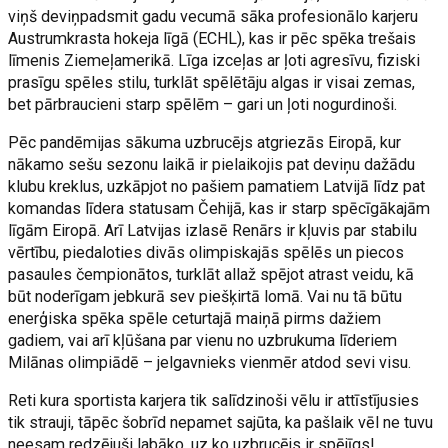
viņš deviņpadsmit gadu vecumā sāka profesionālo karjeru
Austrumkrasta hokeja līgā (ECHL), kas ir pēc spēka trešais
līmenis Ziemeļamerikā. Līga izceļas ar ļoti agresīvu, fiziski
prasīgu spēles stilu, turklāt spēlētāju algas ir visai zemas,
bet pārbraucieni starp spēlēm – gari un ļoti nogurdinoši.
Pēc pandēmijas sākuma uzbrucējs atgriezās Eiropā, kur
nākamo sešu sezonu laikā ir pielaikojis pat deviņu dažādu
klubu kreklus, uzkāpjot no pašiem pamatiem Latvijā līdz pat
komandas līdera statusam Čehijā, kas ir starp spēcīgākajām
līgām Eiropā. Arī Latvijas izlasē Renārs ir kļuvis par stabilu
vērtību, piedaloties divās olimpiskajās spēlēs un piecos
pasaules čempionātos, turklāt allaž spējot atrast veidu, kā
būt noderīgam jebkurā sev piešķirtā lomā. Vai nu tā būtu
enerģiska spēka spēle ceturtajā maiņā pirms dažiem
gadiem, vai arī kļūšana par vienu no uzbrukuma līderiem
Milānas olimpiādē – jelgavnieks vienmēr atdod sevi visu.
Reti kura sportista karjera tik salīdzinoši vēlu ir attīstījusies
tik strauji, tāpēc šobrīd nepamet sajūta, ka pašlaik vēl ne tuvu
neesam redzējuši labāko, uz ko uzbrucējs ir spējīgs!