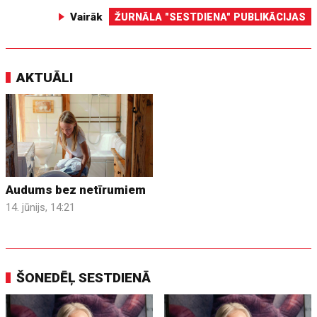
Vairāk
ŽURNĀLA "SESTDIENA" PUBLIKĀCIJAS
AKTUĀLI
Audums bez netīrumiem
14. jūnijs, 14:21
ŠONEDĒĻ SESTDIENĀ