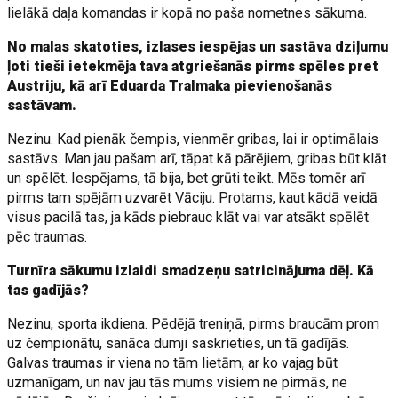
lielākā daļa komandas ir kopā no paša nometnes sākuma.
No malas skatoties, izlases iespējas un sastāva dziļumu
ļoti tieši ietekmēja tava atgriešanās pirms spēles pret
Austriju, kā arī Eduarda Tralmaka pievienošanās
sastāvam.
Nezinu. Kad pienāk čempis, vienmēr gribas, lai ir optimālais
sastāvs. Man jau pašam arī, tāpat kā pārējiem, gribas būt klāt
un spēlēt. Iespējams, tā bija, bet grūti teikt. Mēs tomēr arī
pirms tam spējām uzvarēt Vāciju. Protams, kaut kādā veidā
visus pacilā tas, ja kāds piebrauc klāt vai var atsākt spēlēt
pēc traumas.
Turnīra sākumu izlaidi smadzeņu satricinājuma dēļ. Kā
tas gadījās?
Nezinu, sporta ikdiena. Pēdējā treniņā, pirms braucām prom
uz čempionātu, sanāca dumji saskrieties, un tā gadījās.
Galvas traumas ir viena no tām lietām, ar ko vajag būt
uzmanīgam, un nav jau tās mums visiem ne pirmās, ne