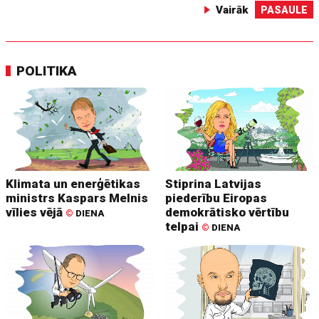
Vairāk
PASAULE
POLITIKA
Klimata un enerģētikas
Stiprina Latvijas
ministrs Kaspars Melnis
piederību Eiropas
vīlies vējā
demokrātisko vērtību
©
DIENA
telpai
©
DIENA