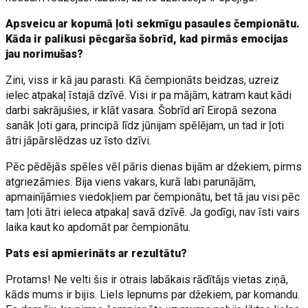
Apsveicu ar kopumā ļoti sekmīgu pasaules čempionātu.
Kāda ir palikusi pēcgarša šobrīd, kad pirmās emocijas
jau norimušas?
Zini, viss ir kā jau parasti. Kā čempionāts beidzas, uzreiz
ielec atpakaļ īstajā dzīvē. Visi ir pa mājām, katram kaut kādi
darbi sakrājušies, ir klāt vasara. Šobrīd arī Eiropā sezona
sanāk ļoti gara, principā līdz jūnijam spēlējam, un tad ir ļoti
ātri jāpārslēdzas uz īsto dzīvi.
Pēc pēdējās spēles vēl pāris dienas bijām ar džekiem, pirms
atgriezāmies. Bija viens vakars, kurā labi parunājām,
apmainījāmies viedokļiem par čempionātu, bet tā jau visi pēc
tam ļoti ātri ieleca atpakaļ savā dzīvē. Ja godīgi, nav īsti vairs
laika kaut ko apdomāt par čempionātu.
Pats esi apmierināts ar rezultātu?
Protams! Ne velti šis ir otrais labākais rādītājs vietas ziņā,
kāds mums ir bijis. Liels lepnums par džekiem, par komandu.