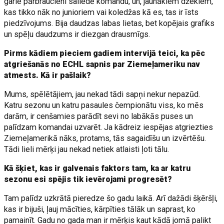
garie pārbraucieni saliedē komandu, un, jaunākiem džekiem,
kas tikko nāk no junioriem vai koledžas kā es, tas ir īsts
piedzīvojums. Bija daudzas labas lietas, bet kopējais grafiks
un spēļu daudzums ir diezgan drausmīgs.
Pirms kādiem pieciem gadiem intervijā teici, ka pēc
atgriešanās no ECHL sapnis par Ziemeļameriku nav
atmests. Kā ir pašlaik?
Mums, spēlētājiem, jau nekad tādi sapņi nekur nepazūd.
Katru sezonu un katru pasaules čempionātu viss, ko mēs
darām, ir cenšamies parādīt sevi no labākās puses un
palīdzam komandai uzvarēt. Ja kādreiz iespējas atgriezties
Ziemeļamerikā nāks, protams, tās sagaidīšu un izvērtēšu.
Tādi lieli mērķi jau nekad netiek atlaisti ļoti tālu.
Kā šķiet, kas ir galvenais faktors tam, ka ar katru
sezonu esi spējis tik ievērojami progresēt?
Tam palīdz uzkrātā pieredze šo gadu laikā. Arī dažādi šķēršļi,
kas ir bijuši, ļauj mācīties, kārpīties tālāk un saprast, ko
pamainīt. Gadu no gada man ir mērķis kaut kādā jomā palikt