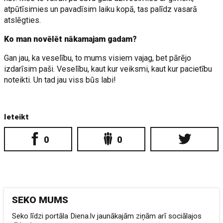
atpūtīsimies un pavadīsim laiku kopā, tas palīdz vasarā
atslēgties.
Ko man novēlēt nākamajam gadam?
Gan jau, ka veselību, to mums visiem vajag, bet pārējo
izdarīsim paši. Veselību, kaut kur veiksmi, kaut kur pacietību
noteikti. Un tad jau viss būs labi!
Ieteikt
0
0
SEKO MUMS
Seko līdzi portāla Diena.lv jaunākajām ziņām arī sociālajos