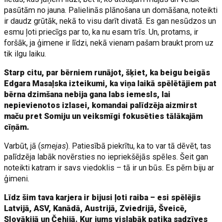
pasūtām no jauna. Palielinās plānošana un domāšana, noteikti
ir daudz grūtāk, nekā to visu darīt divatā. Es gan nesūdzos un
esmu ļoti priecīgs par to, ka nu esam trīs. Un, protams, ir
foršāk, ja ģimene ir līdzi, nekā vienam pašam braukt prom uz
tik ilgu laiku.
Starp citu, par bērniem runājot, šķiet, ka beigu beigās
Edgara Masaļska izteikumi, ka viņa laikā spēlētājiem pat
bērna dzimšana nebija gana labs iemesls, lai
nepievienotos izlasei, komandai palīdzēja aizmirst
maču pret Somiju un veiksmīgi fokusēties tālākajām
cīņām.
Varbūt, jā (
smejas
). Patiesībā piekrītu, ka to var tā dēvēt, tas
palīdzēja labāk novērsties no iepriekšējās spēles. Šeit gan
noteikti katram ir savs viedoklis – tā ir un būs. Es pērn biju ar
ģimeni.
Līdz šim tava karjera ir bijusi ļoti raiba – esi spēlējis
Latvijā, ASV, Kanādā, Austrijā, Zviedrijā, Šveicē,
Slovākijā un Čehijā. Kur jums vislabāk patika sadzīves