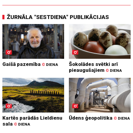
ŽURNĀLA "SESTDIENA" PUBLIKĀCIJAS
Gaišā pazemība
Šokolādes svētki arī
©
DIENA
pieaugušajiem
©
DIENA
Kartēs parādās Lieldienu
Ūdens ģeopolitika
©
DIENA
sala
©
DIENA