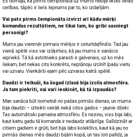
Es domāju, ka pirms čempionāta uz mums nebija liktas lielas
cerības, tāpēc ir liels lepnums par to, ko izdarījām.
Vai pats pirms čempionāta izvirzi arī kādu mērķi
komandas rezultātiem, ne tikai tam, ko gribi sasniegt
personīgi?
Mums jau vienmēr pirmais mērķis ir ceturtdaļfināls. Tad jau
vienā spēlē viss var izšķirties, kā jau mums ir sanācis
iepriekš. Tā kā astotnieks parasti ir galvenais, uz ko mēs
liekam, bet nekas cits konkrēts, neplānoju izcīnīt īpašu vietu
vai uzvaru. Vienkārši ejam pēc uzvaras katrā spēlē.
Daudzi ir teikuši, ka šogad izlasē bija izcila atmosfēra.
Ja tam piekrīti, vai vari ieskicēt, kā tā izpaudās?
Man sanāca būt nometnē no pašas pirmās dienas, un mums
bija daudzi – izteikti vairāk nekā citos gados – jaunie džeki.
Tas automātiski pamaina atmosfēru. Es nezinu, viss bija labi,
kaut katru gadu tā komanda ir nedaudz atšķirīga. Salīdzināt ar
citiem gadiem ir grūti, bet bija labs kolektīvs, kaut kā jau no
pirmās dienas mēs daudzi bijām kopā, un tas ļoti palīdz, ja