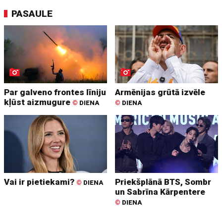
PASAULE
Par galveno frontes līniju
Armēnijas grūtā izvēle
kļūst aizmugure
©
DIENA
©
DIENA
Vai ir pietiekami?
Priekšplānā BTS, Sombr
©
DIENA
un Sabrīna Kārpentere
©
DIENA