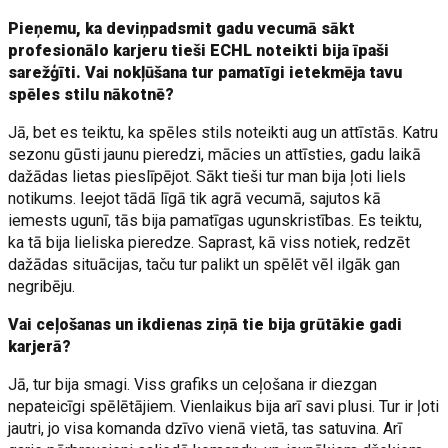
Pieņemu, ka deviņpadsmit gadu vecumā sākt
profesionālo karjeru tieši ECHL noteikti bija īpaši
sarežģīti. Vai nokļūšana tur pamatīgi ietekmēja tavu
spēles stilu nākotnē?
Jā, bet es teiktu, ka spēles stils noteikti aug un attīstās. Katru
sezonu gūsti jaunu pieredzi, mācies un attīsties, gadu laikā
dažādas lietas pieslīpējot. Sākt tieši tur man bija ļoti liels
notikums. Ieejot tādā līgā tik agrā vecumā, sajutos kā
iemests ugunī, tās bija pamatīgas ugunskristības. Es teiktu,
ka tā bija lieliska pieredze. Saprast, kā viss notiek, redzēt
dažādas situācijas, taču tur palikt un spēlēt vēl ilgāk gan
negribēju.
Vai ceļošanas un ikdienas ziņā tie bija grūtākie gadi
karjerā?
Jā, tur bija smagi. Viss grafiks un ceļošana ir diezgan
nepateicīgi spēlētājiem. Vienlaikus bija arī savi plusi. Tur ir ļoti
jautri, jo visa komanda dzīvo vienā vietā, tas satuvina. Arī