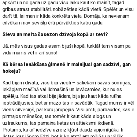
apkārt un no gada uz gadu visu laiku kaut ko mainīt, tagad
gribas atrast stabilitāti, nobāzēties kādā vietā. Spēlēt un visu
darīt tā, lai man ir kāda konkrēta vieta. Domāju, ka nevienam
cilvēkam nav sevišķi ērti pārvākties katru gadu.
Sieva un meita šosezon dzīvoja kopā ar tevi?
Jā, mēs visus gadus esam bijuši kopā, turklāt tam visam pa
vidu mums vēl ir arī suns!
Kā bērna ienākšana ģimenē ir mainījusi gan sadzīvi, gan
hokeju?
Kad bijām divatā, viss bija viegli – saliekam savas somiņas,
iekāpjam mašīnā vai lidmašīnā un ievācamies, kur nu es
spēlēju. Kad tas atkal bija jādara, bija jau kaut kāda rutīna
iestrādājusies, bet ar mazo tas ir savādāk. Tagad mums ir vēl
viens cilvēciņš, par kuru jārūpējas. Visi ārsti, pārbaudes, kas ir
pirmajos mēnešos, tas tomēr ir kaut kāds slogs un
uztraukums, tas pamaina lietas un attieksmi ikdienā.
Protams, ka arī iedzīve uzreiz kļūst daudz apjomīgāka. Ir
lietas, kas jāņem līdzi, bet ir, ko atstājam mājās un vēlāk