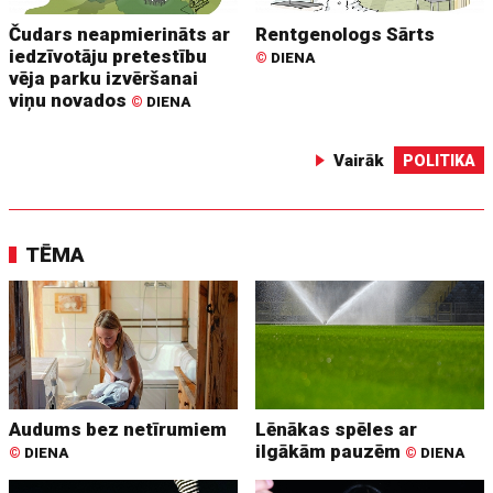
Čudars neapmierināts ar
Rentgenologs Sārts
iedzīvotāju pretestību
©
DIENA
vēja parku izvēršanai
viņu novados
©
DIENA
Vairāk
POLITIKA
TĒMA
Audums bez netīrumiem
Lēnākas spēles ar
ilgākām pauzēm
©
DIENA
©
DIENA