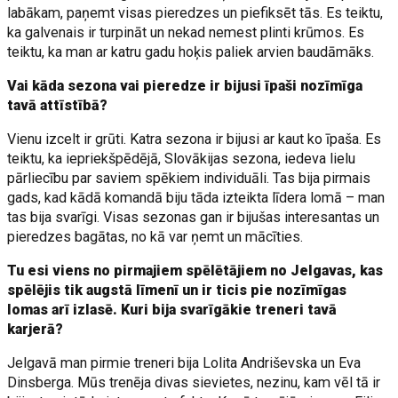
labākam, paņemt visas pieredzes un piefiksēt tās. Es teiktu,
ka galvenais ir turpināt un nekad nemest plinti krūmos. Es
teiktu, ka man ar katru gadu hoķis paliek arvien baudāmāks.
Vai kāda sezona vai pieredze ir bijusi īpaši nozīmīga
tavā attīstībā?
Vienu izcelt ir grūti. Katra sezona ir bijusi ar kaut ko īpaša. Es
teiktu, ka iepriekšpēdējā, Slovākijas sezona, iedeva lielu
pārliecību par saviem spēkiem individuāli. Tas bija pirmais
gads, kad kādā komandā biju tāda izteikta līdera lomā – man
tas bija svarīgi. Visas sezonas gan ir bijušas interesantas un
pieredzes bagātas, no kā var ņemt un mācīties.
Tu esi viens no pirmajiem spēlētājiem no Jelgavas, kas
spēlējis tik augstā līmenī un ir ticis pie nozīmīgas
lomas arī izlasē. Kuri bija svarīgākie treneri tavā
karjerā?
Jelgavā man pirmie treneri bija Lolita Andriševska un Eva
Dinsberga. Mūs trenēja divas sievietes, nezinu, kam vēl tā ir