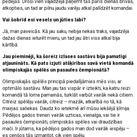
pēdējās. Droši vien vajadzēja paņemt tās pāris dienas brīvas,
atkopties, un tad ar pilnu jaudu varēju atkal palīdzēt komandai.
Vai šobrīd esi vesels un jūties labi?
Jā, man paveicās. Kā jau saku, nebija nekas traks, vajadzēja
dažas dienas ieturēt mieru, un tad jau ātri viss atkal bija
kārtībā.
Jau pieminēji, ka šoreiz izlases sastāvs bija pamatīgi
atjaunināts. Kā pats izjuti atšķirības savā vietā komandā
olimpiskajās spēlēs un pasaules čempionātā?
Olimpiskajās spēlēs principā piedalījāmies mēs visi, ar
optimālo sastāvu. Man jau tas vispār ir izteikti, ka katru reizi
komandā tā loma pamainās, turklāt varbūt vairāk nekā citiem.
Citreiz spēlēju vairāk, citreiz – mazāk, atkarībā no tā, kā
maiņas saliekas. Daudz ko ietekmē arī mūsu iekšējā ķīmija.
Pēdējos gados treneri vairāk uzticas, vienalga, vai tie ir
pasaules čempionāti, olimpiskās spēles vai draudzības
mači. Ir jūtams, ka pēdējos gados man dod vairāk iespēju –
es cenšos tās izmantot, cik vien spēju.