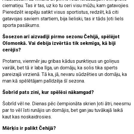
ciematiņu. Tas ir tas, uz ko tu ceri visu mūžu, kam gatavojies.
Pieredzēt iespēju satikt visus sportistus, redzēt, kā citi
gatavojas saviem startiem, bija lieliski, tas ir tāds ļoti liels
sporta pasākums.
Šosezon arī aizvadīji pirmo sezonu Čehijā, spēlējot
Olomonkā. Vai debija izvērtās tik sekmīga, kā biji
cerējis?
Protams, vienmēr jau gribas kādus punktiņus un goliņus
vairāk, bet tā ir laba līga, un domāju, ka solis tika sperts
pareizajā virzienā. Tā ka, jā, nevaru sūdzēties un domāju, ka
man kā spēlētājam palīdzēja šī sezona.
Šobrīd pats zini, kur spēlēsi nākamgad?
Šobrīd vēl ne. Dienas pēc čempionāta skrien ļoti ātri, neesmu
par to vēl īsti runājis un domājis, bet gan jau tuvākajā laikā
kaut kas noskaidrosies.
Mērķis ir palikt Čehijā?