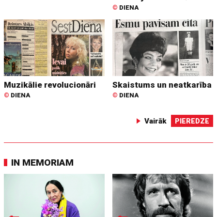
©
DIENA
Muzikālie revolucionāri
Skaistums un neatkarība
©
DIENA
©
DIENA
Vairāk
PIEREDZE
IN MEMORIAM