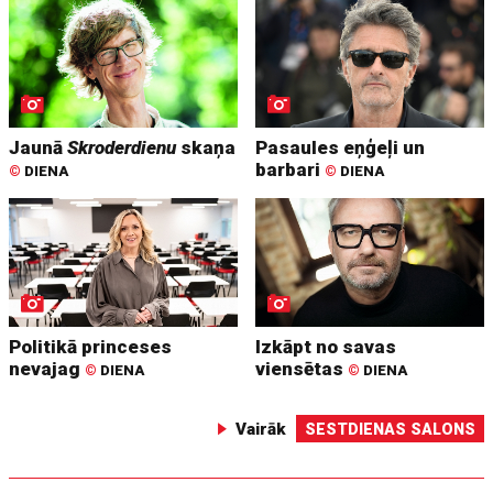
Jaunā
Skroderdienu
skaņa
Pasaules eņģeļi un
barbari
©
DIENA
©
DIENA
Politikā princeses
Izkāpt no savas
nevajag
viensētas
©
DIENA
©
DIENA
Vairāk
SESTDIENAS SALONS