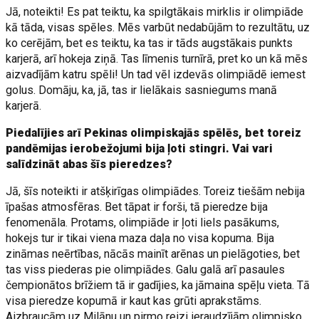
Jā, noteikti! Es pat teiktu, ka spilgtākais mirklis ir olimpiāde
kā tāda, visas spēles. Mēs varbūt nedabūjām to rezultātu, uz
ko cerējām, bet es teiktu, ka tas ir tāds augstākais punkts
karjerā, arī hokeja ziņā. Tas līmenis turnīrā, pret ko un kā mēs
aizvadījām katru spēli! Un tad vēl izdevās olimpiādē iemest
golus. Domāju, ka, jā, tas ir lielākais sasniegums manā
karjerā.
Piedalījies arī Pekinas olimpiskajās spēlēs, bet toreiz
pandēmijas ierobežojumi bija ļoti stingri. Vai vari
salīdzināt abas šīs pieredzes?
Jā, šīs noteikti ir atšķirīgas olimpiādes. Toreiz tiešām nebija
īpašas atmosfēras. Bet tāpat ir forši, tā pieredze bija
fenomenāla. Protams, olimpiāde ir ļoti liels pasākums,
hokejs tur ir tikai viena maza daļa no visa kopuma. Bija
zināmas neērtības, nācās mainīt arēnas un pielāgoties, bet
tas viss piederas pie olimpiādes. Galu galā arī pasaules
čempionātos brīžiem tā ir gadījies, ka jāmaina spēļu vieta. Tā
visa pieredze kopumā ir kaut kas grūti aprakstāms.
Aizbraucām uz Milānu un pirmo reizi ieraudzījām olimpisko