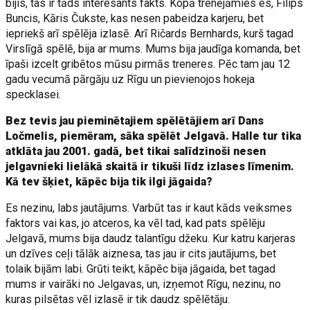
bijis, tas ir tāds interesants fakts. Kopā trenējāmies es, Filips
Buncis, Kāris Čukste, kas nesen pabeidza karjeru, bet
iepriekš arī spēlēja izlasē. Arī Ričards Bernhards, kurš tagad
Virslīgā spēlē, bija ar mums. Mums bija jaudīga komanda, bet
īpaši izcelt gribētos mūsu pirmās treneres. Pēc tam jau 12
gadu vecumā pārgāju uz Rīgu un pievienojos hokeja
specklasei.
Bez tevis jau pieminētajiem spēlētājiem arī Dans
Ločmelis, piemēram, sāka spēlēt Jelgavā. Halle tur tika
atklāta jau 2001. gadā, bet tikai salīdzinoši nesen
jelgavnieki lielākā skaitā ir tikuši līdz izlases līmenim.
Kā tev šķiet, kāpēc bija tik ilgi jāgaida?
Es nezinu, labs jautājums. Varbūt tas ir kaut kāds veiksmes
faktors vai kas, jo atceros, ka vēl tad, kad pats spēlēju
Jelgavā, mums bija daudz talantīgu džeku. Kur katru karjeras
un dzīves ceļi tālāk aiznesa, tas jau ir cits jautājums, bet
tolaik bijām labi. Grūti teikt, kāpēc bija jāgaida, bet tagad
mums ir vairāki no Jelgavas, un, izņemot Rīgu, nezinu, no
kuras pilsētas vēl izlasē ir tik daudz spēlētāju.