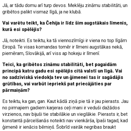
Jā, ar tādu domu arī turp devos. Meklēju zināmu stabilitāti, un
gribētos palikt vismaz līgā, ja ne klubā.
Vai varētu teikt, ka Čehija ir līdz šim augstākais līmenis,
kurā esi spēlējis?
Jā, noteikti. Es teiktu, ka tā viennozīmīgi ir viena no top līgām
Eiropā. Te visas komandas tomēr ir līmeni augstākas nekā,
piemēram, Slovākijā, arī viss ap hokeju ir līmenī.
Teici, ka gribētos zināmu stabilitāti, bet pagaidām
principā katru gadu esi spēlējis citā valstī un līgā. Vai
no sadzīviskā viedokļa tev un ģimenei tas ir sagādājis
grūtības, vai varbūt iepriekš pat priecājāties par
pārmaiņām?
Es teiktu, ka gan, gan. Kaut kādā ziņā pie tā ir jau pierasts. Jau
no pirmajiem gadiem karjeras ceļi mani ir veduši dažādos
virzienos, nav bijuši tie stabilākie un vieglākie. Pierasts ir, bet
konstantā pārcelšanās noteikti nav vienkārša, īpaši tagad, kad
ģimenē ir ienācis bērniņš. Šobrīd vairāk negribas braukt