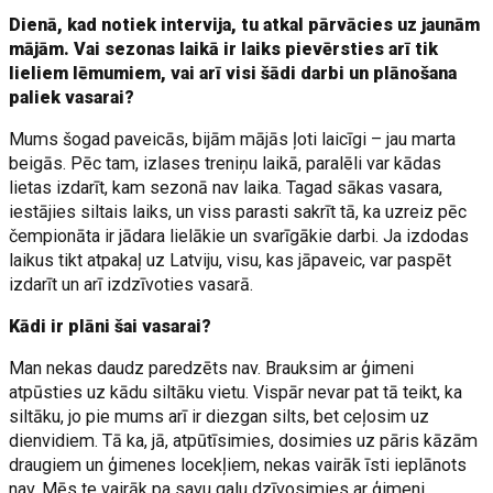
Dienā, kad notiek intervija, tu atkal pārvācies uz jaunām
mājām. Vai sezonas laikā ir laiks pievērsties arī tik
lieliem lēmumiem, vai arī visi šādi darbi un plānošana
paliek vasarai?
Mums šogad paveicās, bijām mājās ļoti laicīgi – jau marta
beigās. Pēc tam, izlases treniņu laikā, paralēli var kādas
lietas izdarīt, kam sezonā nav laika. Tagad sākas vasara,
iestājies siltais laiks, un viss parasti sakrīt tā, ka uzreiz pēc
čempionāta ir jādara lielākie un svarīgākie darbi. Ja izdodas
laikus tikt atpakaļ uz Latviju, visu, kas jāpaveic, var paspēt
izdarīt un arī izdzīvoties vasarā.
Kādi ir plāni šai vasarai?
Man nekas daudz paredzēts nav. Brauksim ar ģimeni
atpūsties uz kādu siltāku vietu. Vispār nevar pat tā teikt, ka
siltāku, jo pie mums arī ir diezgan silts, bet ceļosim uz
dienvidiem. Tā ka, jā, atpūtīsimies, dosimies uz pāris kāzām
draugiem un ģimenes locekļiem, nekas vairāk īsti ieplānots
nav. Mēs te vairāk pa savu galu dzīvosimies ar ģimeni,