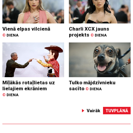
Vienā elpas vilcienā
Charli XCX jauns
projekts
©
DIENA
©
DIENA
Mīļākās rotaļlietas uz
Tulko mājdzīvnieku
lielajiem ekrāniem
sacīto
©
DIENA
©
DIENA
Vairāk
TUVPLĀNĀ