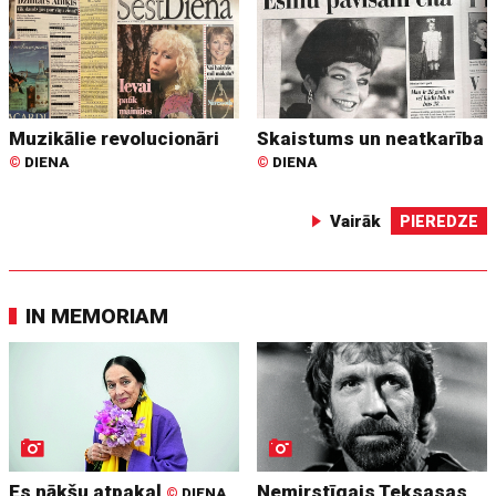
Muzikālie revolucionāri
Skaistums un neatkarība
©
DIENA
©
DIENA
Vairāk
PIEREDZE
IN MEMORIAM
Es nākšu atpakaļ
Nemirstīgais Teksasas
©
DIENA