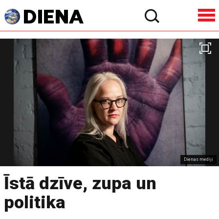
Dienas mediji
Īstā dzīve, zupa un
politika