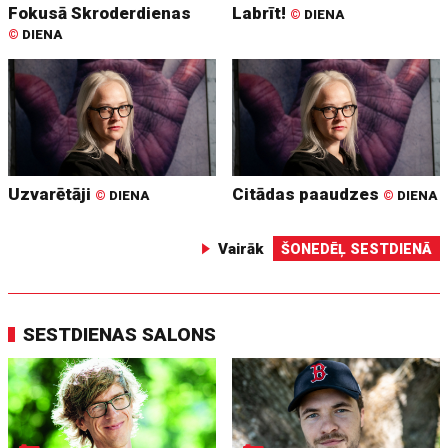
Fokusā Skroderdienas
Labrīt!
©
DIENA
©
DIENA
Uzvarētāji
Citādas paaudzes
©
DIENA
©
DIENA
Vairāk
ŠONEDĒĻ SESTDIENĀ
SESTDIENAS SALONS