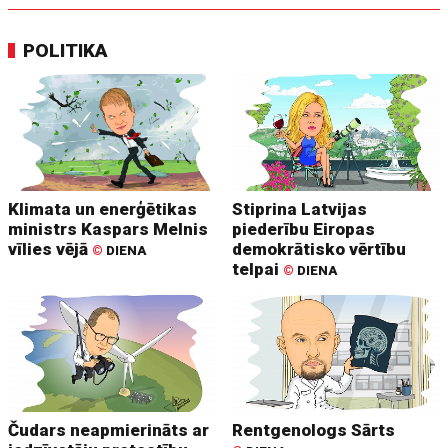
POLITIKA
Klimata un enerģētikas
Stiprina Latvijas
ministrs Kaspars Melnis
piederību Eiropas
vīlies vējā
demokrātisko vērtību
©
DIENA
telpai
©
DIENA
Čudars neapmierināts ar
Rentgenologs Sārts