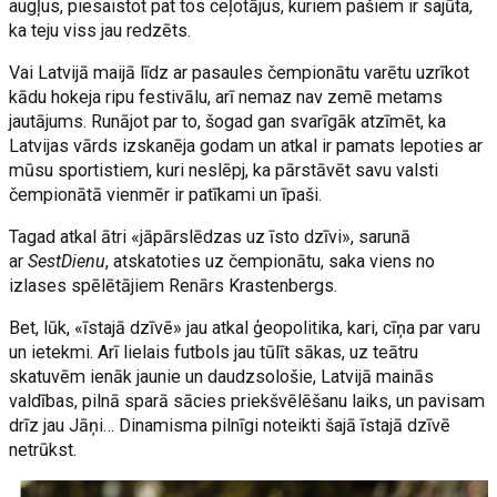
augļus, piesaistot pat tos ceļotājus, kuriem pašiem ir sajūta,
ka teju viss jau redzēts.
Vai Latvijā maijā līdz ar pasaules čempionātu varētu uzrīkot
kādu hokeja ripu festivālu, arī nemaz nav zemē metams
jautājums. Runājot par to, šogad gan svarīgāk atzīmēt, ka
Latvijas vārds izskanēja godam un atkal ir pamats lepoties ar
mūsu sportistiem, kuri neslēpj, ka pārstāvēt savu valsti
čempionātā vienmēr ir patīkami un īpaši.
Tagad atkal ātri «jāpārslēdzas uz īsto dzīvi», sarunā
ar
SestDienu
, atskatoties uz čempionātu, saka viens no
izlases spēlētājiem Renārs Krastenbergs.
Bet, lūk, «īstajā dzīvē» jau atkal ģeopolitika, kari, cīņa par varu
un ietekmi. Arī lielais futbols jau tūlīt sākas, uz teātru
skatuvēm ienāk jaunie un daudzsološie, Latvijā mainās
valdības, pilnā sparā sācies priekšvēlēšanu laiks, un pavisam
drīz jau Jāņi… Dinamisma pilnīgi noteikti šajā īstajā dzīvē
netrūkst.