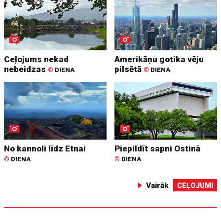
Ceļojums nekad
Amerikāņu gotika vēju
nebeidzas
pilsētā
©
DIENA
©
DIENA
No kannoli līdz Etnai
Piepildīt sapni Ostinā
©
DIENA
©
DIENA
Vairāk
CEĻOJUMI