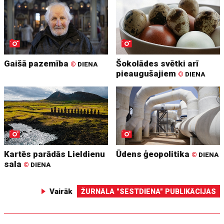
Gaišā pazemība
Šokolādes svētki arī
©
DIENA
pieaugušajiem
©
DIENA
Kartēs parādās Lieldienu
Ūdens ģeopolitika
©
DIENA
sala
©
DIENA
Vairāk
ŽURNĀLA "SESTDIENA" PUBLIKĀCIJAS