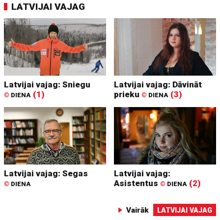
LATVIJAI VAJAG
Latvijai vajag: Sniegu
Latvijai vajag: Dāvināt
(1)
prieku
(3)
©
DIENA
©
DIENA
Latvijai vajag: Segas
Latvijai vajag:
Asistentus
(2)
©
DIENA
©
DIENA
Vairāk
LATVIJAI VAJAG