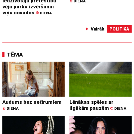
iedzīvotāju pretestību
©
DIENA
vēja parku izvēršanai
viņu novados
©
DIENA
Vairāk
POLITIKA
TĒMA
Audums bez netīrumiem
Lēnākas spēles ar
ilgākām pauzēm
©
DIENA
©
DIENA