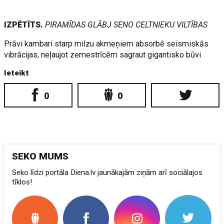
IZPĒTĪTS.
PIRAMĪDAS GLĀBJ SENO CELTNIEKU VILTĪBAS
Prāvi kambari starp milzu akmeņiem absorbē seismiskās
vibrācijas, neļaujot zemestrīcēm sagraut gigantisko būvi
Ieteikt
0
0
SEKO MUMS
Seko līdzi portāla Diena.lv jaunākajām ziņām arī sociālajos
tīklos!