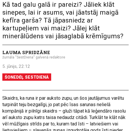
Kā tad galu galā ir pareizi? Jāliek klāt
sinepes, lai ir asums, vai jāatstāj maigā
kefīra garša? Tā jāpasniedz ar
kartupeļiem vai maizi? Jālej klāt
minerālūdens vai jāsaglabā krēmīgums?
LAUMA SPRIDZĀNE
žurnāla "SestDiena" galvenā redaktore
5. jūnijs, 22:12
ŠONEDĒĻ SESTDIENĀ
Skaidrs, ka runa ir par auksto zupu, un šos jautājumus varētu
turpināt teju bezgalīgi, jo pat pēc īsas sarunas nelielā
kompānijā ir pilnīgi skaidrs – gluži tāpat kā leģendāro rasolu
arī auksto zupu katrs taisa nedaudz citādi. Turklāt te klāt nāk
vēl mūžīgais strīds par to, kuram tad īsti – latviešiem vai
lietuviešiem – slavenās zupas izgudrotāja gods īsti pieder.