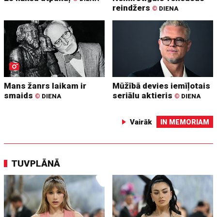
reindžers
©
DIENA
Mans žanrs laikam ir
Mūžībā devies iemīļotais
smaids
seriālu aktieris
©
DIENA
©
DIENA
Vairāk
IN MEMORIAM
TUVPLĀNĀ