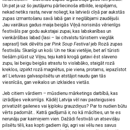
Un pat ja uz šo jautājumu pārliecinoša atbilde, iespējams,
nekad netiks rasta, nevar noliegt, ka latvieši cīņā par aukstās
zupas izmantošanu savā labā gan ir neglābjami zaudējuši.
Jau vairākus gadus maija beigās Viļņā norisinās vērienīgs
festivāls par godu aukstajai zupai, kas labskanības un
vienkāršības labad (lasi – lai citvalstu tūristiem vieglāk
saprast) tiek dēvēts par
Pink Soup Festival
jeb Rozā zupas
festivālu. Skanīgi un koši. Un ne tikai vietējie, bet arī tūristi
tiešām plūst uz Viļņu, teju katrā krogā gatavi ēst slaveno
zupu, lai beigu beigās atrastu to vislabāko, staigāt rozā
kreklos, izpirkt rozā magnētus, pie viena, protams, iepazīstot
arī Lietuvas galvaspilsētu un atstājot naudu gan tās
viesnīcās, gan veikalos un izklaides vietās.
Jeb citiem vārdiem – mūsdienu mārketings darbībā, kas
izrādījies veiksmīgs. Kādēļ Latvija vēl nav pasteigusies
privatizēt gailenes vai ķiploku grauzdiņus? Par to nudien būtu
vērts padomāt… Katrā gadījumā ir, no kā mācīties, un te es
nerunāju par kaimiņiem vien. Dažādi festivāli un atsevišķu
pilsētu tēli, kas kopti gadiem ilgi, agri vai vēlu nes savus