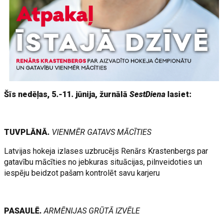
Šīs nedēļas, 5.-11. jūnija, žurnālā
SestDiena
lasiet:
TUVPLĀNĀ.
VIENMĒR GATAVS MĀCĪTIES
Latvijas hokeja izlases uzbrucējs Renārs Krastenbergs par
gatavību mācīties no jebkuras situācijas, pilnveidoties un
iespēju beidzot pašam kontrolēt savu karjeru
PASAULĒ.
ARMĒNIJAS GRŪTĀ IZVĒLE