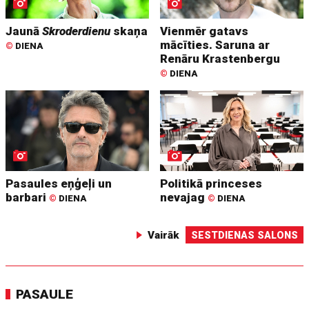
Jaunā
Skroderdienu
skaņa
Vienmēr gatavs
mācīties. Saruna ar
©
DIENA
Renāru Krastenbergu
©
DIENA
Pasaules eņģeļi un
Politikā princeses
barbari
nevajag
©
DIENA
©
DIENA
Vairāk
SESTDIENAS SALONS
PASAULE