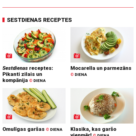
SESTDIENAS RECEPTES
Sestdienas
receptes:
Mocarella un parmezāns
Pikanti zilais un
©
DIENA
kompānija
©
DIENA
Omulīgas garšas
Klasika, kas garšo
©
DIENA
vienmēr!
©
DIENA