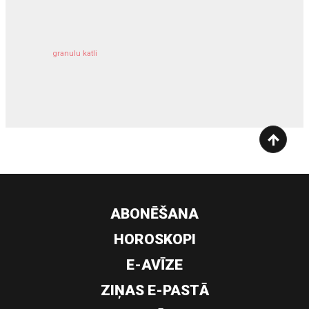
granulu katli
siltumsūknis
ABONĒŠANA
HOROSKOPI
E-AVĪZE
ZIŅAS E-PASTĀ