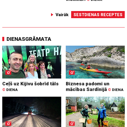
Vairāk
SESTDIENAS RECEPTES
DIENASGRĀMATA
Ceļš uz Kijivu šobrīd tāls
Biznesa padomi un
mācības Sardīnijā
©
DIENA
©
DIENA