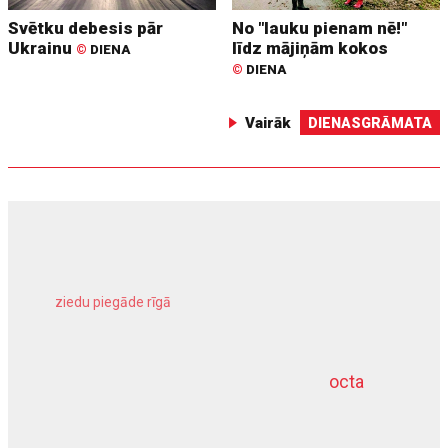
Svētku debesis pār
No "lauku pienam nē!"
Ukrainu
līdz mājiņām kokos
©
DIENA
©
DIENA
Vairāk
DIENASGRĀMATA
ziedu piegāde rīgā
meliorācijas darbi
octa
dziļurbums
kravu apdrošināšana