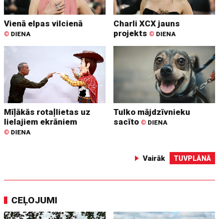
Vienā elpas vilcienā
Charli XCX jauns
projekts
©
DIENA
©
DIENA
Mīļākās rotaļlietas uz
Tulko mājdzīvnieku
lielajiem ekrāniem
sacīto
©
DIENA
©
DIENA
Vairāk
TUVPLĀNĀ
CEĻOJUMI