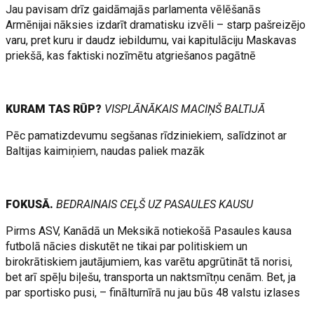
Jau pavisam drīz gaidāmajās parlamenta vēlēšanās
Armēnijai nāksies izdarīt dramatisku izvēli – starp pašreizējo
varu, pret kuru ir daudz iebildumu, vai kapitulāciju Maskavas
priekšā, kas faktiski nozīmētu atgriešanos pagātnē
KURAM TAS RŪP?
VISPLĀNĀKAIS MACIŅŠ BALTIJĀ
Pēc pamatizdevumu segšanas rīdziniekiem, salīdzinot ar
Baltijas kaimiņiem, naudas paliek mazāk
FOKUSĀ.
BEDRAINAIS CEĻŠ UZ PASAULES KAUSU
Pirms ASV, Kanādā un Meksikā notiekošā Pasaules kausa
futbolā nācies diskutēt ne tikai par politiskiem un
birokrātiskiem jautājumiem, kas varētu apgrūtināt tā norisi,
bet arī spēļu biļešu, transporta un naktsmītņu cenām. Bet, ja
par sportisko pusi, – finālturnīrā nu jau būs 48 valstu izlases