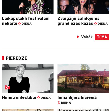
Laikapstākļi festivālam
Zvaigžņu salidojums
nekaitē
grandiozās kāzās
©
DIENA
©
DIENA
Vairāk
TĒMA
PIEREDZE
Himna mīlestībai
Iemaldījies Inciemā
©
DIENA
©
DIENA