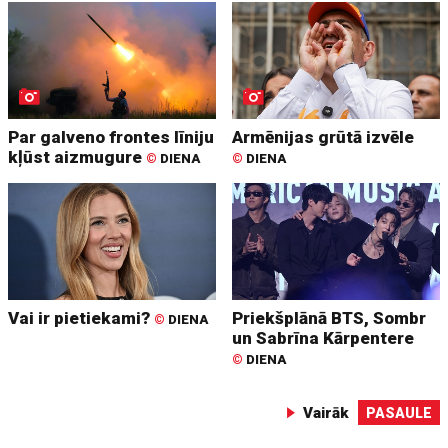
Par galveno frontes līniju
Armēnijas grūtā izvēle
kļūst aizmugure
©
DIENA
©
DIENA
Vai ir pietiekami?
Priekšplānā BTS, Sombr
©
DIENA
un Sabrīna Kārpentere
©
DIENA
Vairāk
PASAULE