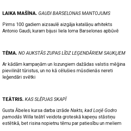
LAIKA MAŠĪNA.
GAUDI BARSELONAS MANTOJUMS
Pirms 100 gadiem aizsaulē aizgāja katalāņu arhitekts
Antonio Gaudi, kuram bijusi liela loma Barselonas apbūvē
TĒMA.
NO AUKSTĀS ZUPAS LĪDZ LEĢENDĀRIEM SAUKĻIEM
Ar kādām kampaņām un lozungiem dažādas valstis mēģina
pievilināt tūristus, un no kā cēlušies mūsdienās nereti
leģendāri svētki
TEĀTRIS.
KAS SLĒPJAS SKAPĪ
Gusta Ābeles kursa darba izrāde
Nakts, kad Lorjē Godro
pamodās
Willa teātrī veidota groteskā kapeņu stāstiņu
estētikā, bet risina nopietnu tēmu par patiesību un meliem