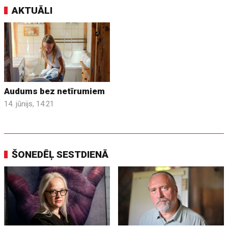
AKTUĀLI
Audums bez netīrumiem
14. jūnijs, 14:21
ŠONEDĒĻ SESTDIENĀ