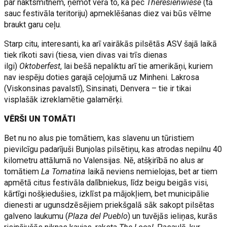
par naktsmītnēm, ņemot vērā to, ka pēc
Theresienwiese
(tā
sauc festivāla teritoriju) apmeklēšanas diez vai būs vēlme
braukt garu ceļu.
Starp citu, interesanti, ka arī vairākās pilsētās ASV šajā laikā
tiek rīkoti savi (tiesa, vien divas vai trīs dienas
ilgi)
Oktoberfest
, lai bešā nepaliktu arī tie amerikāņi, kuriem
nav iespēju doties garajā ceļojumā uz Minheni. Lakrosa
(Viskonsinas pavalstī), Sinsinati, Denvera – tie ir tikai
visplašāk izreklamētie galamērķi.
VĒRŠI UN TOMĀTI
Bet nu no alus pie tomātiem, kas slavenu un tūristiem
pievilcīgu padarījuši Bunjolas pilsētiņu, kas atrodas nepilnu 40
kilometru attālumā no Valensijas. Nē, atšķirībā no alus ar
tomātiem
La Tomatina
laikā neviens nemielojas, bet ar tiem
apmētā citus festivāla dalībniekus, līdz beigu beigās visi,
kārtīgi nošķiedušies, izklīst pa mājokļiem, bet municipālie
dienesti ar ugunsdzēsējiem priekšgalā sāk sakopt pilsētas
galveno laukumu (
Plaza del Pueblo
) un tuvējās ieliņas, kurās