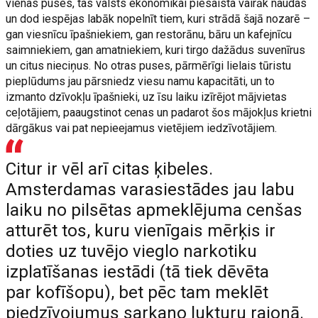
vienas puses, tas valsts ekonomikai piesaista vairāk naudas
un dod iespējas labāk nopelnīt tiem, kuri strādā šajā nozarē –
gan viesnīcu īpašniekiem, gan restorānu, bāru un kafejnīcu
saimniekiem, gan amatniekiem, kuri tirgo dažādus suvenīrus
un citus nieciņus. No otras puses, pārmērīgi lielais tūristu
pieplūdums jau pārsniedz viesu namu kapacitāti, un to
izmanto dzīvokļu īpašnieki, uz īsu laiku izīrējot mājvietas
ceļotājiem, paaugstinot cenas un padarot šos mājokļus krietni
dārgākus vai pat nepieejamus vietējiem iedzīvotājiem.
Citur ir vēl arī citas ķibeles.
Amsterdamas varasiestādes jau labu
laiku no pilsētas apmeklējuma cenšas
atturēt tos, kuru vienīgais mērķis ir
doties uz tuvējo vieglo narkotiku
izplatīšanas iestādi (tā tiek dēvēta
par kofīšopu), bet pēc tam meklēt
piedzīvojumus sarkano lukturu rajonā.