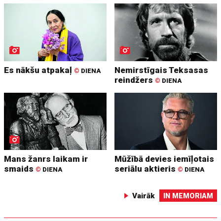
Es nākšu atpakaļ
Nemirstīgais Teksasas
©
DIENA
reindžers
©
DIENA
Mans žanrs laikam ir
Mūžībā devies iemīļotais
smaids
seriālu aktieris
©
DIENA
©
DIENA
Vairāk
IN MEMORIAM