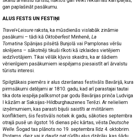
skaitu ārvalstu tūristu, nāktos gan veikt reklāmas kampaņas,
gan paplašināt pasākumu.
ALUS FESTS UN FESTIŅI
Travel+Leisure
raksta, ka mūsdienās vislabāk zināmie
pasākumi – tādi kā
Oktoberfest
Minhenē,
La
Tomatina
Spānijas pilsētā Bunjolā vai Pamplonas vēršu
skrējiens – sākotnēji tikuši rīkoti kā izklaides vietējiem
iedzīvotājiem. Tikai vēlāk kļuvis skaidrs, ka ar šādiem
vērienīgiem pasākumiem iespējams piesaistīt arī ārvalstu
tūristu interesi.
Spilgtākais piemērs ir alus dzeršanas festivāls Bavārijā, kura
pirmsākumi datējami ar 1810. gadu, kad arī parastajai tautai
tika dota iespēja palīksmot par godu Bavārijas prinča Ludviga
I kāzām ar Saksijas-Hildburghauzenes Terēzi. Ar nelieliem
izņēmumiem, kas parasti bijuši saistīti ar militāriem
konfliktiem, šis festivāls notiek ik gadu, sākoties septembra
otrajā pusē un ilgstot 16 dienas pēc kārtas, vēsta
Deutsche
Welle
. Šogad tas plānots no 19. septembra līdz 4. oktobrim.
Protams, diez vai ir daudz pat rūdītu alus dzērāju, kas šādu