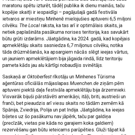
maratonu spētu izturēt, tādēļ publika ik dienu mainās, taču
kopējie skaitļi ir iespaidīgi – pagājušajā gadā festivāla
ietvaros ar miestiņu Minhenē mielojušies aptuveni 6,5 miljoni
cilvēku.
The Local
raksta, ka tas arī ir optimālais skaits, ja
netiek paplašināta pasākuma norises teritorija, kas savukārt
būtu grūti izdarāms. Jāatgādina, ka 2024. gadā, kad kopējais
apmeklētāju skaits sasniedza 6,7 miljonus cilvēku, notika
tāda drūzmēšanās, ka apsargiem nācās slēgt ieejas vārtus,
un jauniem apmeklētājiem bija jāgaida rindā, līdz teritoriju
pameta kāds jau alu kārtīgi nobaudījis svinētājs.
Saskaņā ar
Oktoberfest
rīkotāju un Minhenes Tūrisma
aģentūras oficiālās mājaslapas
Muenchen.de
ziņām pērn
aptuveni piektā daļa festivāla apmeklētāju bija ārzemnieki.
Visvairāk bijuši pārstāvēti amerikāņi, itāļi, briti, austrieši un
franči, bet pieaudzis arī viesu skaits no tādām zemēm kā
Spānija, Zviedrija, Polija un pat Indija. Jāatgādina, ka ieejas
biļetes uz šo pasākumu nav jāpērk, taču par galdiņa
(precīzāk, vietas pie kāda no garajiem koka galdiem)
rezervēšanu gan būtu ieteicams parūpēties. Gluži tāpat kā