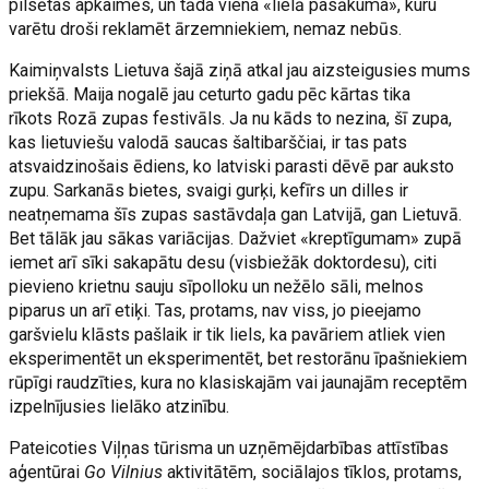
pilsētas apkaimēs, un tāda viena «lielā pasākuma», kuru
varētu droši reklamēt ārzemniekiem, nemaz nebūs.
Kaimiņvalsts Lietuva šajā ziņā atkal jau aizsteigusies mums
priekšā. Maija nogalē jau ceturto gadu pēc kārtas tika
rīkots Rozā zupas festivāls. Ja nu kāds to nezina, šī zupa,
kas lietuviešu valodā saucas šaltibarščiai, ir tas pats
atsvaidzinošais ēdiens, ko latviski parasti dēvē par auksto
zupu. Sarkanās bietes, svaigi gurķi, kefīrs un dilles ir
neatņemama šīs zupas sastāvdaļa gan Latvijā, gan Lietuvā.
Bet tālāk jau sākas variācijas. Dažviet «kreptīgumam» zupā
iemet arī sīki sakapātu desu (visbiežāk doktordesu), citi
pievieno krietnu sauju sīpolloku un nežēlo sāli, melnos
piparus un arī etiķi. Tas, protams, nav viss, jo pieejamo
garšvielu klāsts pašlaik ir tik liels, ka pavāriem atliek vien
eksperimentēt un eksperimentēt, bet restorānu īpašniekiem
rūpīgi raudzīties, kura no klasiskajām vai jaunajām receptēm
izpelnījusies lielāko atzinību.
Pateicoties Viļņas tūrisma un uzņēmējdarbības attīstības
aģentūrai
Go Vilnius
aktivitātēm, sociālajos tīklos, protams,