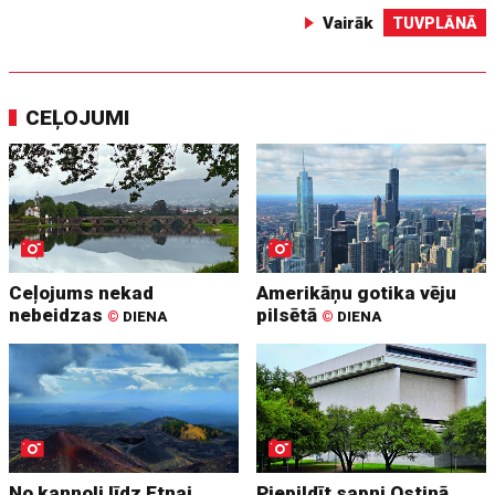
Vairāk
TUVPLĀNĀ
CEĻOJUMI
Ceļojums nekad
Amerikāņu gotika vēju
nebeidzas
pilsētā
©
DIENA
©
DIENA
No kannoli līdz Etnai
Piepildīt sapni Ostinā