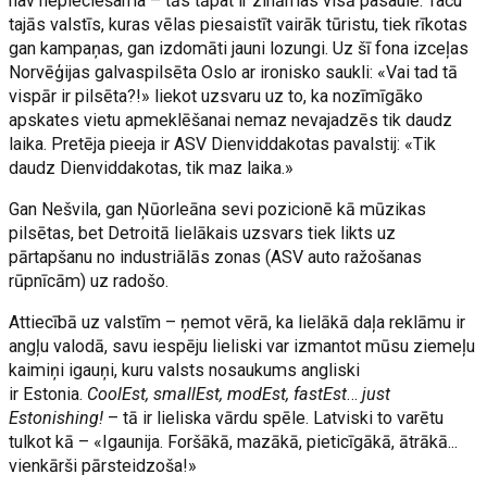
nav nepieciešama – tās tāpat ir zināmas visā pasaulē. Taču
tajās valstīs, kuras vēlas piesaistīt vairāk tūristu, tiek rīkotas
gan kampaņas, gan izdomāti jauni lozungi. Uz šī fona izceļas
Norvēģijas galvaspilsēta Oslo ar ironisko saukli: «Vai tad tā
vispār ir pilsēta?!» liekot uzsvaru uz to, ka nozīmīgāko
apskates vietu apmeklēšanai nemaz nevajadzēs tik daudz
laika. Pretēja pieeja ir ASV Dienviddakotas pavalstij: «Tik
daudz Dienviddakotas, tik maz laika.»
Gan Nešvila, gan Ņūorleāna sevi pozicionē kā mūzikas
pilsētas, bet Detroitā lielākais uzsvars tiek likts uz
pārtapšanu no industriālās zonas (ASV auto ražošanas
rūpnīcām) uz radošo.
Attiecībā uz valstīm – ņemot vērā, ka lielākā daļa reklāmu ir
angļu valodā, savu iespēju lieliski var izmantot mūsu ziemeļu
kaimiņi igauņi, kuru valsts nosaukums angliski
ir Estonia.
CoolEst, smallEst, modEst, fastEst
…
just
Estonishing!
– tā ir lieliska vārdu spēle. Latviski to varētu
tulkot kā – «Igaunija. Foršākā, mazākā, pieticīgākā, ātrākā...
vienkārši pārsteidzoša!»