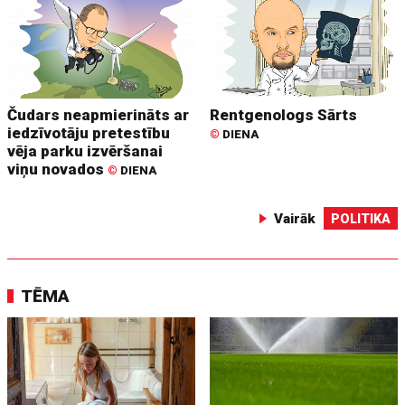
Čudars neapmierināts ar
Rentgenologs Sārts
iedzīvotāju pretestību
©
DIENA
vēja parku izvēršanai
viņu novados
©
DIENA
Vairāk
POLITIKA
TĒMA