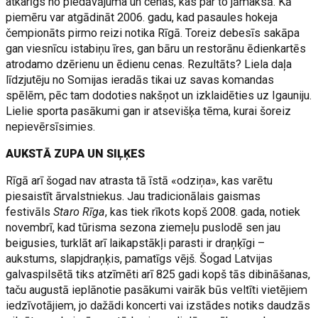
atkarīgs no piedāvājuma un cenas, kas par to jāmaksā. Kā
piemēru var atgādināt 2006. gadu, kad pasaules hokeja
čempionāts pirmo reizi notika Rīgā. Toreiz debesīs sakāpa
gan viesnīcu istabiņu īres, gan bāru un restorānu ēdienkartēs
atrodamo dzērienu un ēdienu cenas. Rezultāts? Liela daļa
līdzjutēju no Somijas ieradās tikai uz savas komandas
spēlēm, pēc tam dodoties nakšņot un izklaidēties uz Igauniju.
Lielie sporta pasākumi gan ir atsevišķa tēma, kurai šoreiz
nepievērsīsimies.
AUKSTĀ ZUPA UN SIĻĶES
Rīgā arī šogad nav atrasta tā īstā «odziņa», kas varētu
piesaistīt ārvalstniekus. Jau tradicionālais gaismas
festivāls
Staro Rīga
, kas tiek rīkots kopš 2008. gada, notiek
novembrī, kad tūrisma sezona ziemeļu puslodē sen jau
beigusies, turklāt arī laikapstākļi parasti ir draņķīgi –
aukstums, slapjdraņķis, pamatīgs vējš. Šogad Latvijas
galvaspilsētā tiks atzīmēti arī 825 gadi kopš tās dibināšanas,
taču augustā ieplānotie pasākumi vairāk būs veltīti vietējiem
iedzīvotājiem, jo dažādi koncerti vai izstādes notiks daudzās