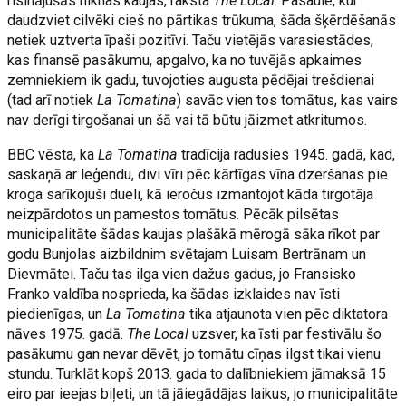
risinājušās niknas kaujas, raksta
The Local
. Pasaulē, kur
daudzviet cilvēki cieš no pārtikas trūkuma, šāda šķērdēšanās
netiek uztverta īpaši pozitīvi. Taču vietējās varasiestādes,
kas finansē pasākumu, apgalvo, ka no tuvējās apkaimes
zemniekiem ik gadu, tuvojoties augusta pēdējai trešdienai
(tad arī notiek
La Tomatina
) savāc vien tos tomātus, kas vairs
nav derīgi tirgošanai un šā vai tā būtu jāizmet atkritumos.
BBC vēsta, ka
La Tomatina
tradīcija radusies 1945. gadā, kad,
saskaņā ar leģendu, divi vīri pēc kārtīgas vīna dzeršanas pie
kroga sarīkojuši dueli, kā ieročus izmantojot kāda tirgotāja
neizpārdotos un pamestos tomātus. Pēcāk pilsētas
municipalitāte šādas kaujas plašākā mērogā sāka rīkot par
godu Bunjolas aizbildnim svētajam Luisam Bertrānam un
Dievmātei. Taču tas ilga vien dažus gadus, jo Fransisko
Franko valdība nosprieda, ka šādas izklaides nav īsti
piedienīgas, un
La Tomatina
tika atjaunota vien pēc diktatora
nāves 1975. gadā.
The Local
uzsver, ka īsti par festivālu šo
pasākumu gan nevar dēvēt, jo tomātu cīņas ilgst tikai vienu
stundu. Turklāt kopš 2013. gada to dalībniekiem jāmaksā 15
eiro par ieejas biļeti, un tā jāiegādājas laikus, jo municipalitāte