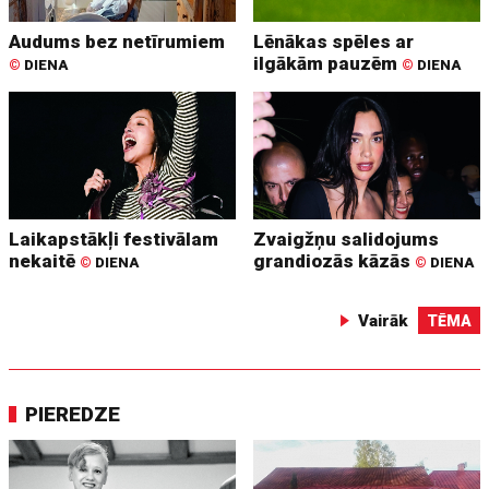
Audums bez netīrumiem
Lēnākas spēles ar
ilgākām pauzēm
©
DIENA
©
DIENA
Laikapstākļi festivālam
Zvaigžņu salidojums
nekaitē
grandiozās kāzās
©
DIENA
©
DIENA
Vairāk
TĒMA
PIEREDZE