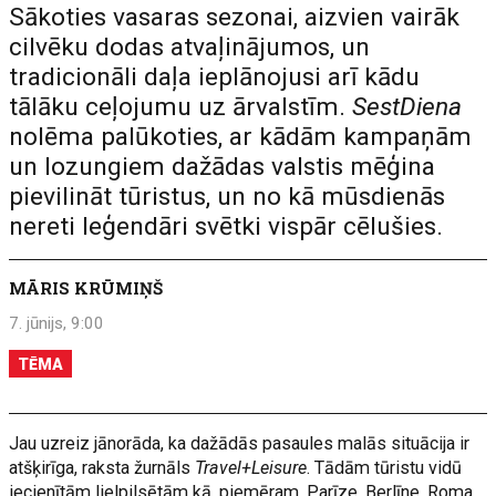
Sākoties vasaras sezonai, aizvien vairāk
cilvēku dodas atvaļinājumos, un
tradicionāli daļa ieplānojusi arī kādu
tālāku ceļojumu uz ārvalstīm.
SestDiena
nolēma palūkoties, ar kādām kampaņām
un lozungiem dažādas valstis mēģina
pievilināt tūristus, un no kā mūsdienās
nereti leģendāri svētki vispār cēlušies.
MĀRIS KRŪMIŅŠ
7. jūnijs, 9:00
TĒMA
Jau uzreiz jānorāda, ka dažādās pasaules malās situācija ir
atšķirīga, raksta žurnāls
Travel+Leisure
. Tādām tūristu vidū
iecienītām lielpilsētām kā, piemēram, Parīze, Berlīne, Roma,