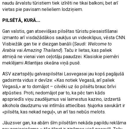
naudu ārvalstu tūristiem tiek izīrēti ne tikai balkoni, bet arī
vietas pie pavisam nelieliem lodziņiem.
PILSĒTĀ, KURĀ...
Gan valstis, gan atsevišķas pilsētas tūristu piesaistīšanai
izmanto arī visdažādākos saukļus un videoklipus, vēsta CNN.
Visbiežāk gan tie ir diezgan banāli (
Saudi: Welcome to
Arabia
vai
Amazing Thailand
). Taču ir lietas, kas paliek
atmiņā ne vienai vien ceļotāju paaudzei. Klasiskie piemēri
meklējami Atlantijas okeāna viņā pusē.
ASV azartspēļu galvaspilsētai Lasvegasai jau kopš pagājušā
gadsimta vidus ir devīze: «Kas notiek Vegasā, arī paliek
Vegasā,» ar to domājot – cilvēki uz šo pilsētu brauc brīvi
atpūsties. Proti, nedomājot par to, ka pēc tam kāds
apspriedīs viņu zaudējumus vai laimestus kazino, izdzertā
alkohola daudzumu vai intīmās attiecības. Ņujorka savukārt ir
«pilsēta, kas nekad neguļ», un arī tas nebūs melots.
Jāuzsver gan, ka abām šīm pilsētām nekāda papildu reklāma