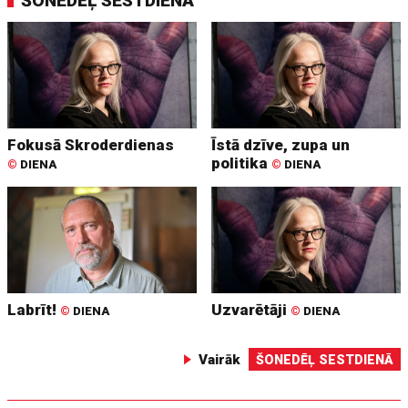
ŠONEDĒĻ SESTDIENĀ
Fokusā Skroderdienas
Īstā dzīve, zupa un
politika
©
DIENA
©
DIENA
Labrīt!
Uzvarētāji
©
DIENA
©
DIENA
Vairāk
ŠONEDĒĻ SESTDIENĀ