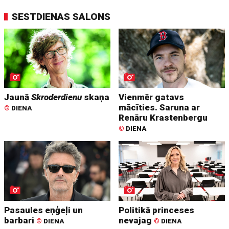
SESTDIENAS SALONS
Jaunā
Skroderdienu
skaņa
Vienmēr gatavs
mācīties. Saruna ar
©
DIENA
Renāru Krastenbergu
©
DIENA
Pasaules eņģeļi un
Politikā princeses
barbari
nevajag
©
DIENA
©
DIENA