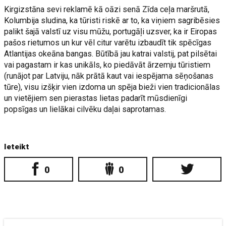
Kirgizstāna sevi reklamē kā oāzi senā Zīda ceļa maršrutā,
Kolumbija sludina, ka tūristi riskē ar to, ka viņiem sagribēsies
palikt šajā valstī uz visu mūžu, portugāļi uzsver, ka ir Eiropas
pašos rietumos un kur vēl citur varētu izbaudīt tik spēcīgas
Atlantijas okeāna bangas. Būtībā jau katrai valstij, pat pilsētai
vai pagastam ir kas unikāls, ko piedāvāt ārzemju tūristiem
(runājot par Latviju, nāk prātā kaut vai iespējama sēņošanas
tūre), visu izšķir vien izdoma un spēja bieži vien tradicionālas
un vietējiem sen pierastas lietas padarīt mūsdienīgi
popsīgas un lielākai cilvēku daļai saprotamas.
Ieteikt
0
0