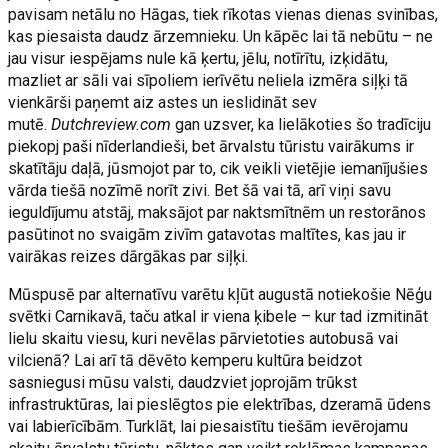
pavisam netālu no Hāgas, tiek rīkotas vienas dienas svinības,
kas piesaista daudz ārzemnieku. Un kāpēc lai tā nebūtu – ne
jau visur iespējams nule kā ķertu, jēlu, notīrītu, izķidātu,
mazliet ar sāli vai sīpoliem ierīvētu neliela izmēra siļķi tā
vienkārši paņemt aiz astes un ieslidināt sev
mutē.
Dutchreview.com
gan uzsver, ka lielākoties šo tradīciju
piekopj paši nīderlandieši, bet ārvalstu tūristu vairākums ir
skatītāju daļā, jūsmojot par to, cik veikli vietējie iemanījušies
vārda tiešā nozīmē norīt zivi. Bet šā vai tā, arī viņi savu
ieguldījumu atstāj, maksājot par naktsmītnēm un restorānos
pasūtinot no svaigām zivīm gatavotas maltītes, kas jau ir
vairākas reizes dārgākas par siļķi.
Mūspusē par alternatīvu varētu kļūt augustā notiekošie Nēģu
svētki Carnikavā, taču atkal ir viena ķibele – kur tad izmitināt
lielu skaitu viesu, kuri nevēlas pārvietoties autobusā vai
vilcienā? Lai arī tā dēvēto kemperu kultūra beidzot
sasniegusi mūsu valsti, daudzviet joprojām trūkst
infrastruktūras, lai pieslēgtos pie elektrības, dzeramā ūdens
vai labierīcībām. Turklāt, lai piesaistītu tiešām ievērojamu