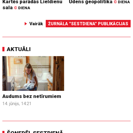
Kartēs parādās Lieldienu
Ūdens ģeopolitika
©
DIENA
sala
©
DIENA
Vairāk
ŽURNĀLA "SESTDIENA" PUBLIKĀCIJAS
AKTUĀLI
Audums bez netīrumiem
14. jūnijs, 14:21