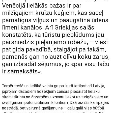
Venēcijā lielākās bažas ir par
milzīgajiem kruīzu kuģiem, kas saceļ
pamatīgus viļņus un paaugstina ūdens
līmeni kanālos. Arī Grieķijas salās
konstatēts, ka tūristu pieplūdums jau
pārsniedzis pieļaujamo robežu, – viesi
pat gida pavadībā, staigājot pa takām,
pamanās gan nolauzt olīvu koku zarus,
gan izbradāt sējumus, jo «par visu taču
ir samaksāts».
Tomēr trešā un lielākā valstu grupa, kurā ietilpst arī Latvija,
joprojām dažādiem līdzekļiem cenšas piesaistīt lielāku
skaitu tūristu no ārzemēm, uzsvaru liekot uz turīgākajiem un
izvēlīgajiem potenciālajiem klientiem. Dažreiz šīs kampaņas
nostrādā, bet vairumā gadījumu ne – galu galā viss būtībā