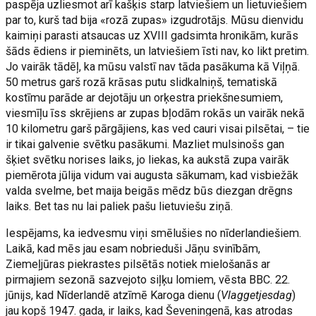
paspēja uzliesmot arī kašķis starp latviešiem un lietuviešiem
par to, kurš tad bija «rozā zupas» izgudrotājs. Mūsu dienvidu
kaimiņi parasti atsaucas uz XVIII gadsimta hronikām, kurās
šāds ēdiens ir pieminēts, un latviešiem īsti nav, ko likt pretim.
Jo vairāk tādēļ, ka mūsu valstī nav tāda pasākuma kā Viļņā.
50 metrus garš rozā krāsas putu slidkalniņš, tematiskā
kostīmu parāde ar dejotāju un orķestra priekšnesumiem,
viesmīļu īss skrējiens ar zupas bļodām rokās un vairāk nekā
10 kilometru garš pārgājiens, kas ved cauri visai pilsētai, – tie
ir tikai galvenie svētku pasākumi. Mazliet mulsinošs gan
šķiet svētku norises laiks, jo liekas, ka aukstā zupa vairāk
piemērota jūlija vidum vai augusta sākumam, kad visbiežāk
valda svelme, bet maija beigās mēdz būs diezgan drēgns
laiks. Bet tas nu lai paliek pašu lietuviešu ziņā.
Iespējams, ka iedvesmu viņi smēlušies no nīderlandiešiem.
Laikā, kad mēs jau esam nobrieduši Jāņu svinībām,
Ziemeļjūras piekrastes pilsētās notiek mielošanās ar
pirmajiem sezonā sazvejoto siļķu lomiem, vēsta BBC. 22.
jūnijs, kad Nīderlandē atzīmē Karoga dienu (
Vlaggetjesdag
)
jau kopš 1947. gada, ir laiks, kad Ševeningenā, kas atrodas