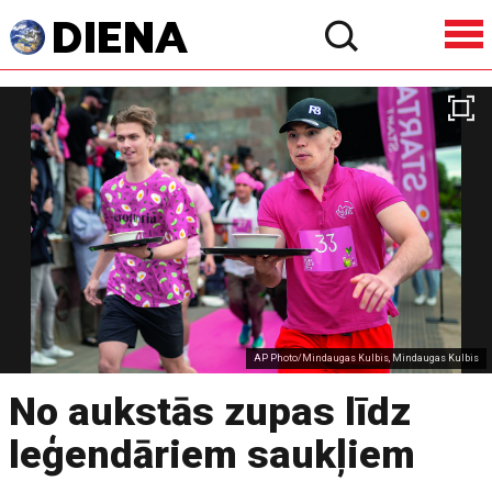
AP Photo/Mindaugas Kulbis, Mindaugas Kulbis
No aukstās zupas līdz
leģendāriem saukļiem