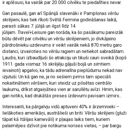
ir aplēsusi, ka vairāk par 20 000 cilvēku te piedalīties nevar.
Gan pasaulē, gan arī Spānijā slavenāki ir Pamplonas vēršu
skrējieni, kas tiek rīkoti Svētā Fermina godināšanas laikā,
parasti sākas 7. jūlijā un ilgst līdz 14.
jūlijam.
Travel+Leisure
gan norāda, ka šo pasākumu pareizāk
būtu dēvēt par cilvēku un vēršu skrējieniem, jo divkājaino
pārdrošnieku uzdevums ir veikt vairāk nekā 870 metru garo
distanci, izvairoties no vēršu ragiem un netiekot sabradātam.
Ļaudis, kuri izbaudījuši šo atrakciju un tikuši cauri sveikā (kopš
1911. gada vismaz 16 skrējēju gājuši bojā un simtiem
ievainoti) apgalvo, ka tādu adrenalīna pieplūdumu nekad nav
izjutuši. Un kā gan ne, ja no sešiem pirms tam speciāli
nokaitinātiem vēršiem, kuri steidz uz pilsētas centrālo
laukumu, drīkst atgaiņāties vien ar sarullētu avīzi. Hmm, kas
gan notiks, kad drukātās preses izdevumi pavisam izmirs...
Interesanti, ka pārgalvju vidū aptuveni 40% ir ārzemnieki –
lielākoties amerikāņi, austrālieši un briti. Vēršu skrējieni (gluži
tāpat kā Itālijas karnevāli) ir pļaujas laiks tiem, kuriem
palaimējies dzīvot pie notikuma norises vietas, – par bargu