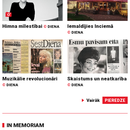
Himna mīlestībai
Iemaldījies Inciemā
©
DIENA
©
DIENA
Muzikālie revolucionāri
Skaistums un neatkarība
©
DIENA
©
DIENA
Vairāk
PIEREDZE
IN MEMORIAM