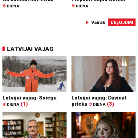
©
DIENA
©
DIENA
Vairāk
CEĻOJUMI
LATVIJAI VAJAG
Latvijai vajag: Sniegu
Latvijai vajag: Dāvināt
(1)
prieku
(3)
©
DIENA
©
DIENA