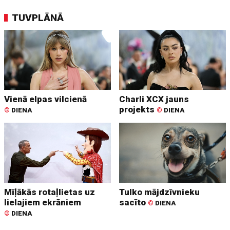
TUVPLĀNĀ
Vienā elpas vilcienā
Charli XCX jauns
projekts
©
DIENA
©
DIENA
Mīļākās rotaļlietas uz
Tulko mājdzīvnieku
lielajiem ekrāniem
sacīto
©
DIENA
©
DIENA