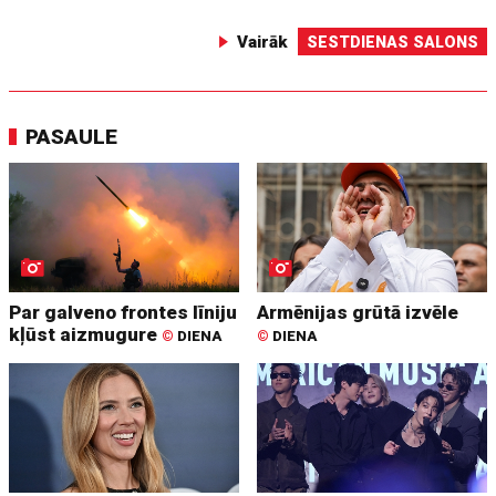
Vairāk
SESTDIENAS SALONS
PASAULE
Par galveno frontes līniju
Armēnijas grūtā izvēle
kļūst aizmugure
©
DIENA
©
DIENA