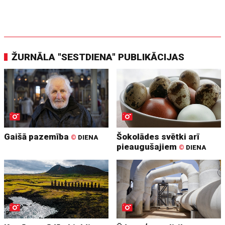
ŽURNĀLA "SESTDIENA" PUBLIKĀCIJAS
Gaišā pazemība
Šokolādes svētki arī
©
DIENA
pieaugušajiem
©
DIENA