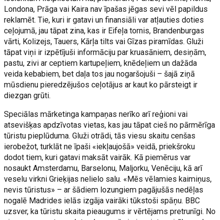
Londona, Prāga vai Kaira nav īpašas jēgas sevi vēl papildus
reklamēt. Tie, kuri ir gatavi un finansiāli var atļauties doties
ceļojumā, jau tāpat zina, kas ir Eifeļa tornis, Brandenburgas
vārti, Kolizejs, Tauers, Kārļa tilts vai Gīzas piramīdas. Gluži
tāpat viņi ir izpētījuši informāciju par kruasāniem, desiņām,
pastu, zivi ar ceptiem kartupeļiem, knēdeļiem un dažāda
veida kebabiem, bet daļa tos jau nogaršojuši – šajā ziņā
mūsdienu pieredzējušos ceļotājus ar kaut ko pārsteigt ir
diezgan grūti.
Speciālas mārketinga kampaņas nerīko arī reģioni vai
atsevišķas apdzīvotas vietas, kas jau tāpat cieš no pārmērīga
tūristu pieplūduma. Gluži otrādi, tās viesu skaitu cenšas
ierobežot, turklāt ne īpaši «iekļaujošā» veidā, priekšroku
dodot tiem, kuri gatavi maksāt vairāk. Kā piemērus var
nosaukt Amsterdamu, Barselonu, Maljorku, Venēciju, kā arī
veselu virkni Grieķijas nelielo salu. «Mēs vēlamies kaimiņus,
nevis tūristus» – ar šādiem lozungiem pagājušās nedēļas
nogalē Madrides ielās izgāja vairāki tūkstoši spāņu. BBC
uzsver, ka tūristu skaita pieaugums ir vērtējams pretrunīgi. No