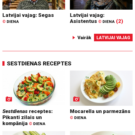
Latvijai vajag: Segas
Latvijai vajag:
Asistentus
(2)
©
DIENA
©
DIENA
Vairāk
LATVIJAI VAJAG
SESTDIENAS RECEPTES
Sestdienas
receptes:
Mocarella un parmezāns
Pikanti zilais un
©
DIENA
kompānija
©
DIENA