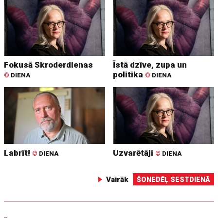
Fokusā Skroderdienas
Īstā dzīve, zupa un
politika
©
DIENA
©
DIENA
Labrīt!
Uzvarētāji
©
DIENA
©
DIENA
Vairāk
ŠONEDĒĻ SESTDIENĀ