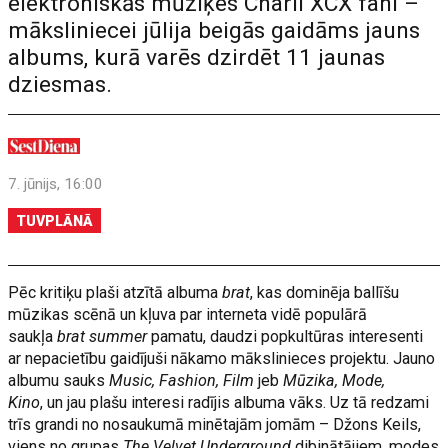
elektroniskās mūziķes Charli XCX fani –
māksliniecei jūlija beigās gaidāms jauns
albums, kurā varēs dzirdēt 11 jaunas
dziesmas.
7. jūnijs, 16:00
TUVPLĀNĀ
Pēc kritiķu plaši atzītā albuma
brat
, kas dominēja ballīšu
mūzikas scēnā un kļuva par interneta vidē populārā
saukļa
brat summer
pamatu, daudzi popkultūras interesenti
ar nepacietību gaidījuši nākamo mākslinieces projektu. Jauno
albumu sauks
Music, Fashion, Film
jeb
Mūzika, Mode,
Kino
, un jau plašu interesi radījis albuma vāks. Uz tā redzami
trīs grandi no nosaukumā minētajām jomām – Džons Keils,
viens no grupas
The Velvet Underground
dibinātājiem, modes