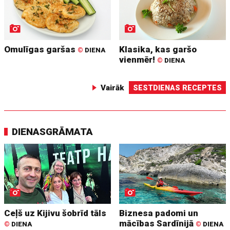
Omulīgas garšas
Klasika, kas garšo
©
DIENA
vienmēr!
©
DIENA
Vairāk
SESTDIENAS RECEPTES
DIENASGRĀMATA
Ceļš uz Kijivu šobrīd tāls
Biznesa padomi un
mācības Sardīnijā
©
DIENA
©
DIENA