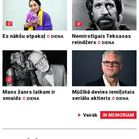
Es nākšu atpakaļ
Nemirstīgais Teksasas
©
DIENA
reindžers
©
DIENA
Mans žanrs laikam ir
Mūžībā devies iemīļotais
smaids
seriālu aktieris
©
DIENA
©
DIENA
Vairāk
IN MEMORIAM