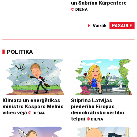
un Sabrīna Kārpentere
©
DIENA
Vairāk
PASAULE
POLITIKA
Klimata un enerģētikas
Stiprina Latvijas
ministrs Kaspars Melnis
piederību Eiropas
vīlies vējā
demokrātisko vērtību
©
DIENA
telpai
©
DIENA