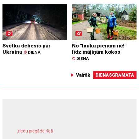
Svētku debesis pār
No "lauku pienam nē!"
Ukrainu
līdz mājiņām kokos
©
DIENA
©
DIENA
Vairāk
DIENASGRĀMATA
ziedu piegāde rīgā
meliorācijas darbi