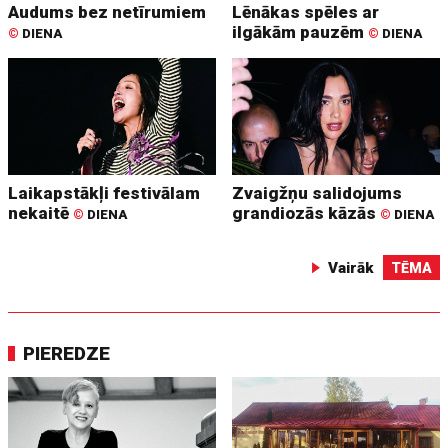
Audums bez netīrumiem
Lēnākas spēles ar
ilgākām pauzēm
©
DIENA
©
DIENA
Laikapstākļi festivālam
Zvaigžņu salidojums
nekaitē
grandiozās kāzās
©
DIENA
©
DIENA
Vairāk
TĒMA
PIEREDZE