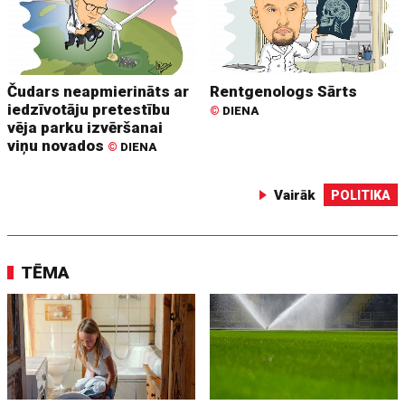
Čudars neapmierināts ar
Rentgenologs Sārts
iedzīvotāju pretestību
©
DIENA
vēja parku izvēršanai
viņu novados
©
DIENA
Vairāk
POLITIKA
TĒMA