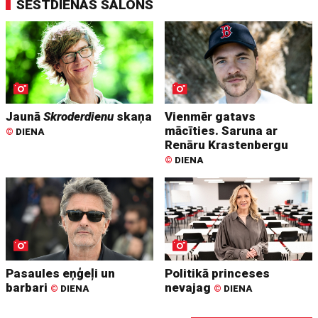
SESTDIENAS SALONS
Jaunā
Skroderdienu
skaņa
Vienmēr gatavs
mācīties. Saruna ar
©
DIENA
Renāru Krastenbergu
©
DIENA
Pasaules eņģeļi un
Politikā princeses
barbari
nevajag
©
DIENA
©
DIENA