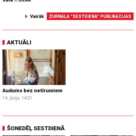
©
DIENA
Vairāk
ŽURNĀLA "SESTDIENA" PUBLIKĀCIJAS
AKTUĀLI
Audums bez netīrumiem
14. jūnijs, 14:21
ŠONEDĒĻ SESTDIENĀ