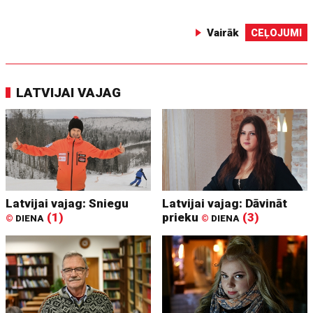
Vairāk
CEĻOJUMI
LATVIJAI VAJAG
Latvijai vajag: Sniegu
Latvijai vajag: Dāvināt
(1)
prieku
(3)
©
DIENA
©
DIENA