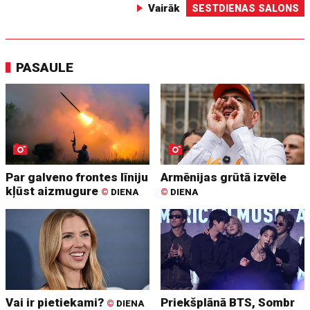
Vairāk
SESTDIENAS SALONS
PASAULE
Par galveno frontes līniju
Armēnijas grūtā izvēle
kļūst aizmugure
©
DIENA
©
DIENA
Vai ir pietiekami?
Priekšplānā BTS, Sombr
©
DIENA