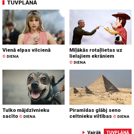
TUVPLĀNĀ
Vienā elpas vilcienā
Mīļākās rotaļlietas uz
lielajiem ekrāniem
©
DIENA
©
DIENA
Tulko mājdzīvnieku
Piramīdas glābj seno
sacīto
celtnieku viltības
©
DIENA
©
DIENA
Vairāk
TUVPLĀNĀ