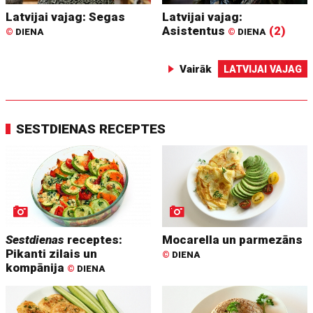
Latvijai vajag: Segas
Latvijai vajag:
Asistentus
(2)
©
DIENA
©
DIENA
Vairāk
LATVIJAI VAJAG
SESTDIENAS RECEPTES
Sestdienas
receptes:
Mocarella un parmezāns
Pikanti zilais un
©
DIENA
kompānija
©
DIENA