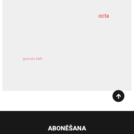
octa
dziļurbums
kravu apdrošināšana
granulu katli
siltumsūknis
ABONĒŠANA