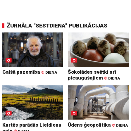
ŽURNĀLA "SESTDIENA" PUBLIKĀCIJAS
Gaišā pazemība
Šokolādes svētki arī
©
DIENA
pieaugušajiem
©
DIENA
Kartēs parādās Lieldienu
Ūdens ģeopolitika
©
DIENA
sala