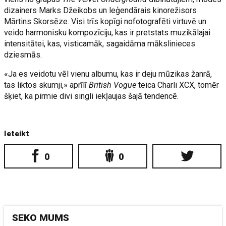
dizainers Marks Džeikobs un leģendārais kinorežisors
Mārtins Skorsēze. Visi trīs kopīgi nofotografēti virtuvē un
veido harmonisku kompozīciju, kas ir pretstats muzikālajai
intensitātei, kas, visticamāk, sagaidāma mākslinieces
dziesmās.
«Ja es veidotu vēl vienu albumu, kas ir deju mūzikas žanrā,
tas liktos skumji,» aprīlī
British Vogue
teica Charli XCX, tomēr
šķiet, ka pirmie divi singli iekļaujas šajā tendencē.
Ieteikt
0
0
SEKO MUMS