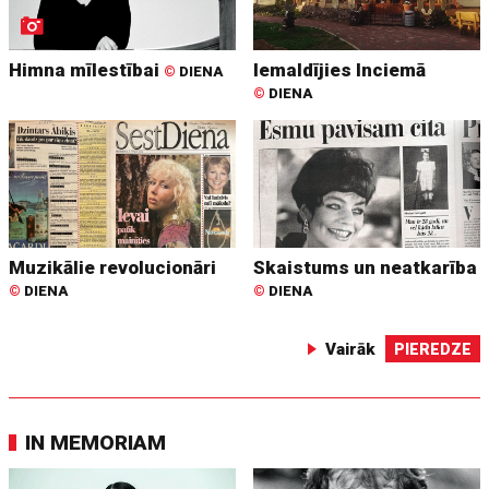
Himna mīlestībai
Iemaldījies Inciemā
©
DIENA
©
DIENA
Muzikālie revolucionāri
Skaistums un neatkarība
©
DIENA
©
DIENA
Vairāk
PIEREDZE
IN MEMORIAM