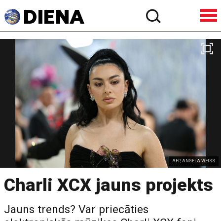
AFP, ANGELA WEISS
Charli XCX jauns projekts
Jauns trends? Var priecāties