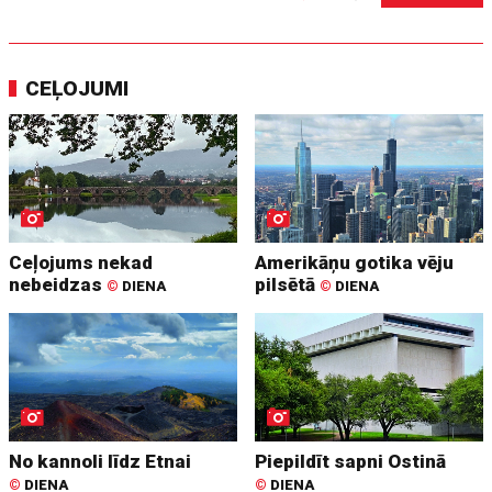
CEĻOJUMI
Ceļojums nekad
Amerikāņu gotika vēju
nebeidzas
pilsētā
©
DIENA
©
DIENA
No kannoli līdz Etnai
Piepildīt sapni Ostinā
©
DIENA
©
DIENA