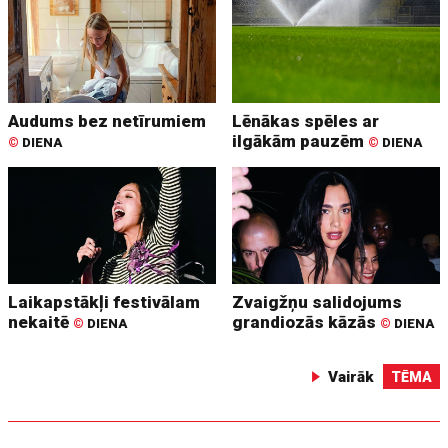
Audums bez netīrumiem
Lēnākas spēles ar
ilgākām pauzēm
©
DIENA
©
DIENA
Laikapstākļi festivālam
Zvaigžņu salidojums
nekaitē
grandiozās kāzās
©
DIENA
©
DIENA
Vairāk
TĒMA