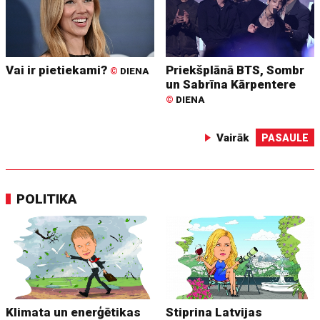
Vai ir pietiekami?
Priekšplānā BTS, Sombr
©
DIENA
un Sabrīna Kārpentere
©
DIENA
Vairāk
PASAULE
POLITIKA
Klimata un enerģētikas
Stiprina Latvijas