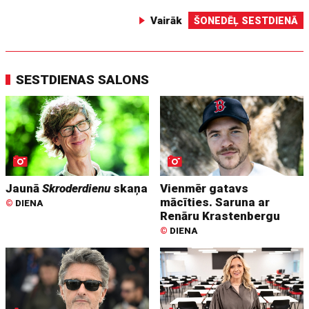
Vairāk
ŠONEDĒĻ SESTDIENĀ
SESTDIENAS SALONS
Jaunā
Skroderdienu
skaņa
Vienmēr gatavs
mācīties. Saruna ar
©
DIENA
Renāru Krastenbergu
©
DIENA