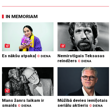
IN MEMORIAM
Es nākšu atpakaļ
Nemirstīgais Teksasas
©
DIENA
reindžers
©
DIENA
Mans žanrs laikam ir
Mūžībā devies iemīļotais
smaids
seriālu aktieris
©
DIENA
©
DIENA