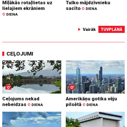
Mīļākās rotaļlietas uz
Tulko mājdzīvnieku
lielajiem ekrāniem
sacīto
©
DIENA
©
DIENA
Vairāk
TUVPLĀNĀ
CEĻOJUMI
Ceļojums nekad
Amerikāņu gotika vēju
nebeidzas
pilsētā
©
DIENA
©
DIENA