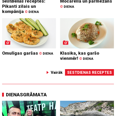
Sestdienas
receptes:
Mocarella un parmezāns
Pikanti zilais un
©
DIENA
kompānija
©
DIENA
Omulīgas garšas
Klasika, kas garšo
©
DIENA
vienmēr!
©
DIENA
Vairāk
SESTDIENAS RECEPTES
DIENASGRĀMATA