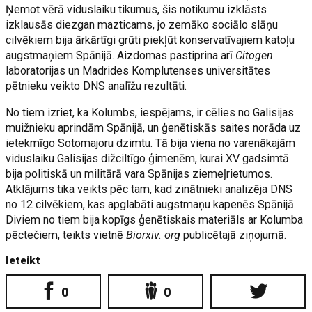
Ņemot vērā viduslaiku tikumus, šis notikumu izklāsts
izklausās diezgan mazticams, jo zemāko sociālo slāņu
cilvēkiem bija ārkārtīgi grūti piekļūt konservatīvajiem katoļu
augstmaņiem Spānijā. Aizdomas pastiprina arī
Citogen
laboratorijas un Madrides Komplutenses universitātes
pētnieku veikto DNS analīžu rezultāti.
No tiem izriet, ka Kolumbs, iespējams, ir cēlies no Galisijas
muižnieku aprindām Spānijā, un ģenētiskās saites norāda uz
ietekmīgo Sotomajoru dzimtu. Tā bija viena no varenākajām
viduslaiku Galisijas dižciltīgo ģimenēm, kurai XV gadsimtā
bija politiskā un militārā vara Spānijas ziemeļrietumos.
Atklājums tika veikts pēc tam, kad zinātnieki analizēja DNS
no 12 cilvēkiem, kas apglabāti augstmaņu kapenēs Spānijā.
Diviem no tiem bija kopīgs ģenētiskais materiāls ar Kolumba
pēctečiem, teikts vietnē
Biorxiv. org
publicētajā ziņojumā.
Ieteikt
0
0