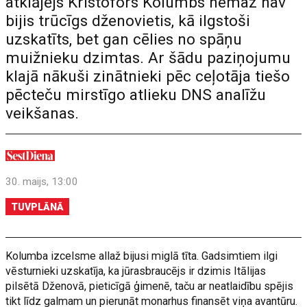
atklājējs Kristofors Kolumbs nemaz nav
bijis trūcīgs dženovietis, kā ilgstoši
uzskatīts, bet gan cēlies no spāņu
muižnieku dzimtas. Ar šādu paziņojumu
klajā nākuši zinātnieki pēc ceļotāja tiešo
pēcteču mirstīgo atlieku DNS analīžu
veikšanas.
30. maijs, 13:00
TUVPLĀNĀ
Kolumba izcelsme allaž bijusi miglā tīta. Gadsimtiem ilgi
vēsturnieki uzskatīja, ka jūrasbraucējs ir dzimis Itālijas
pilsētā Dženovā, pieticīgā ģimenē, taču ar neatlaidību spējis
tikt līdz galmam un pierunāt monarhus finansēt viņa avantūru.