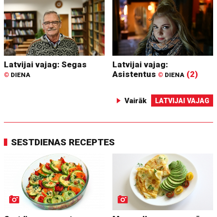
Latvijai vajag: Segas
Latvijai vajag:
Asistentus
(2)
©
DIENA
©
DIENA
Vairāk
LATVIJAI VAJAG
SESTDIENAS RECEPTES