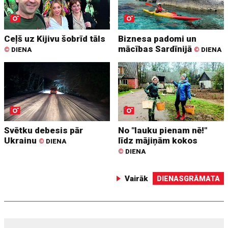
Ceļš uz Kijivu šobrīd tāls
Biznesa padomi un
mācības Sardīnijā
©
DIENA
©
DIENA
Svētku debesis pār
No "lauku pienam nē!"
Ukrainu
līdz mājiņām kokos
©
DIENA
©
DIENA
Vairāk
DIENASGRĀMATA