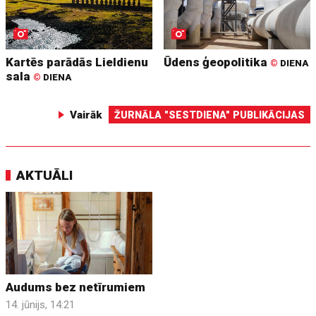
Kartēs parādās Lieldienu
Ūdens ģeopolitika
©
DIENA
sala
©
DIENA
Vairāk
ŽURNĀLA "SESTDIENA" PUBLIKĀCIJAS
AKTUĀLI
Audums bez netīrumiem
14. jūnijs, 14:21