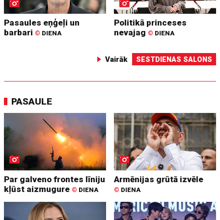
Pasaules eņģeļi un
Politikā princeses
barbari
nevajag
©
DIENA
©
DIENA
Vairāk
SESTDIENAS SALONS
PASAULE
Par galveno frontes līniju
Armēnijas grūtā izvēle
kļūst aizmugure
©
DIENA
©
DIENA