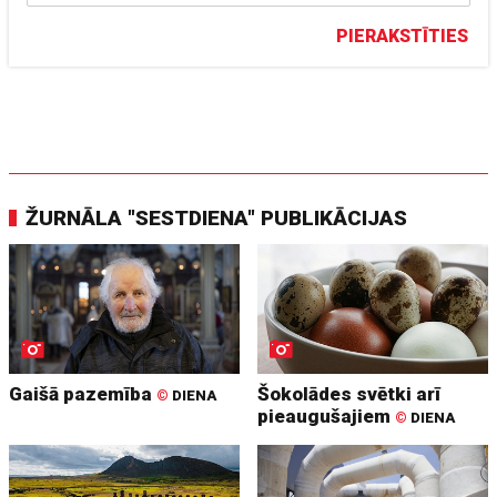
PIERAKSTĪTIES
ŽURNĀLA "SESTDIENA" PUBLIKĀCIJAS
Gaišā pazemība
Šokolādes svētki arī
©
DIENA
pieaugušajiem
©
DIENA