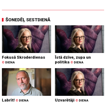
ŠONEDĒĻ SESTDIENĀ
Fokusā Skroderdienas
Īstā dzīve, zupa un
politika
©
DIENA
©
DIENA
Labrīt!
Uzvarētāji
©
DIENA
©
DIENA