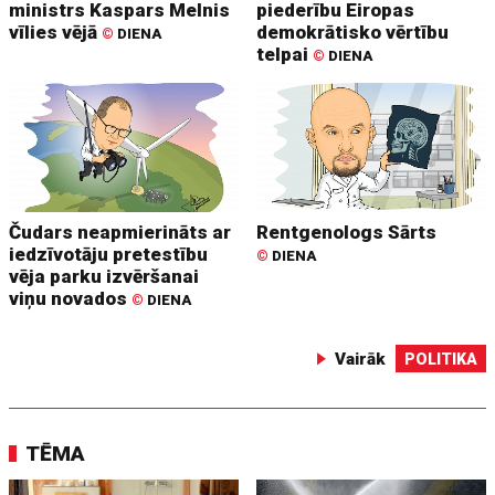
ministrs Kaspars Melnis
piederību Eiropas
vīlies vējā
demokrātisko vērtību
©
DIENA
telpai
©
DIENA
Čudars neapmierināts ar
Rentgenologs Sārts
iedzīvotāju pretestību
©
DIENA
vēja parku izvēršanai
viņu novados
©
DIENA
Vairāk
POLITIKA
TĒMA