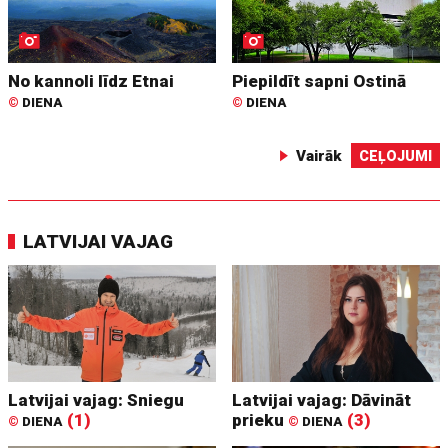
No kannoli līdz Etnai
Piepildīt sapni Ostinā
©
DIENA
©
DIENA
Vairāk
CEĻOJUMI
LATVIJAI VAJAG
Latvijai vajag: Sniegu
Latvijai vajag: Dāvināt
(1)
prieku
(3)
©
DIENA
©
DIENA