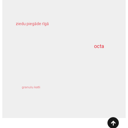
ziedu piegāde rīgā
meliorācijas darbi
octa
dziļurbums
kravu apdrošināšana
granulu katli
siltumsūknis