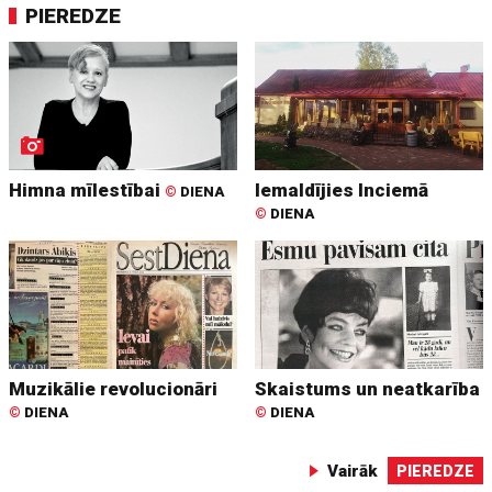
PIEREDZE
Himna mīlestībai
Iemaldījies Inciemā
©
DIENA
©
DIENA
Muzikālie revolucionāri
Skaistums un neatkarība
©
DIENA
©
DIENA
Vairāk
PIEREDZE