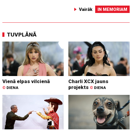
Vairāk
IN MEMORIAM
TUVPLĀNĀ
Vienā elpas vilcienā
Charli XCX jauns
projekts
©
DIENA
©
DIENA