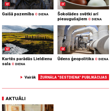
Gaišā pazemība
Šokolādes svētki arī
©
DIENA
pieaugušajiem
©
DIENA
Kartēs parādās Lieldienu
Ūdens ģeopolitika
©
DIENA
sala
©
DIENA
Vairāk
ŽURNĀLA "SESTDIENA" PUBLIKĀCIJAS
AKTUĀLI