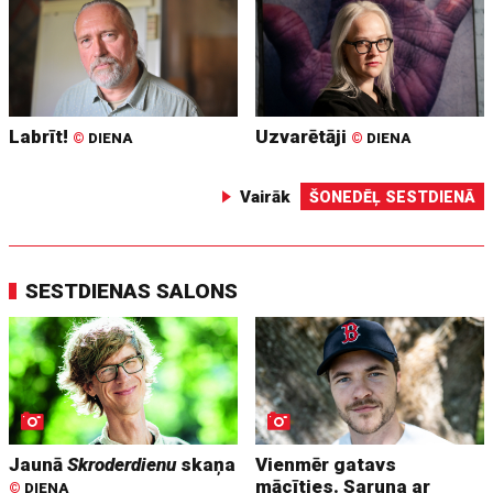
Labrīt!
Uzvarētāji
©
DIENA
©
DIENA
Vairāk
ŠONEDĒĻ SESTDIENĀ
SESTDIENAS SALONS
Jaunā
Skroderdienu
skaņa
Vienmēr gatavs
mācīties. Saruna ar
©
DIENA