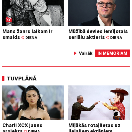
Mans žanrs laikam ir
Mūžībā devies iemīļotais
smaids
seriālu aktieris
©
DIENA
©
DIENA
Vairāk
IN MEMORIAM
TUVPLĀNĀ
Charli XCX jauns
Mīļākās rotaļlietas uz
projekts
lielajiem ekrāniem
©
DIENA