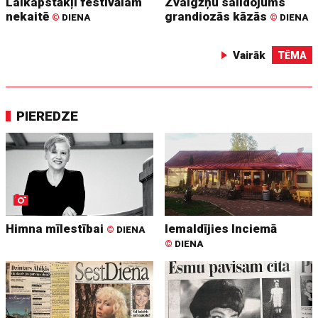
Laikapstākļi festivālam
Zvaigžņu salidojums
nekaitē
grandiozās kāzās
©
DIENA
©
DIENA
Vairāk
TĒMA
PIEREDZE
Himna mīlestībai
Iemaldījies Inciemā
©
DIENA
©
DIENA