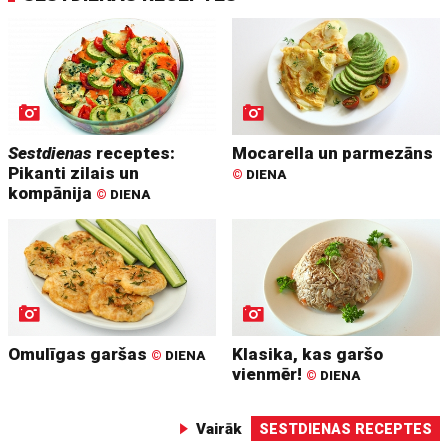
Sestdienas
receptes:
Mocarella un parmezāns
Pikanti zilais un
©
DIENA
kompānija
©
DIENA
Omulīgas garšas
Klasika, kas garšo
©
DIENA
vienmēr!
©
DIENA
Vairāk
SESTDIENAS RECEPTES