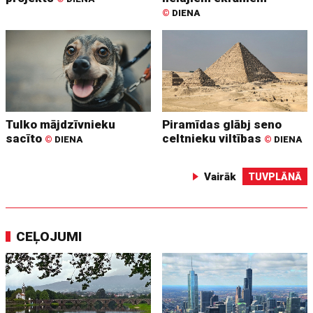
©
DIENA
Tulko mājdzīvnieku
Piramīdas glābj seno
sacīto
celtnieku viltības
©
DIENA
©
DIENA
Vairāk
TUVPLĀNĀ
CEĻOJUMI