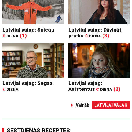
Latvijai vajag: Sniegu
Latvijai vajag: Dāvināt
(1)
prieku
(3)
©
DIENA
©
DIENA
Latvijai vajag: Segas
Latvijai vajag:
Asistentus
(2)
©
DIENA
©
DIENA
Vairāk
LATVIJAI VAJAG
SESTDIENAS RECEPTES