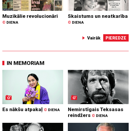
Muzikālie revolucionāri
Skaistums un neatkarība
©
DIENA
©
DIENA
Vairāk
PIEREDZE
IN MEMORIAM
Es nākšu atpakaļ
Nemirstīgais Teksasas
©
DIENA
reindžers
©
DIENA