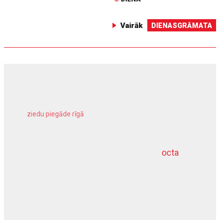
Vairāk
DIENASGRĀMATA
ziedu piegāde rīgā
meliorācijas darbi
octa
dziļurbums
kravu apdrošināšana