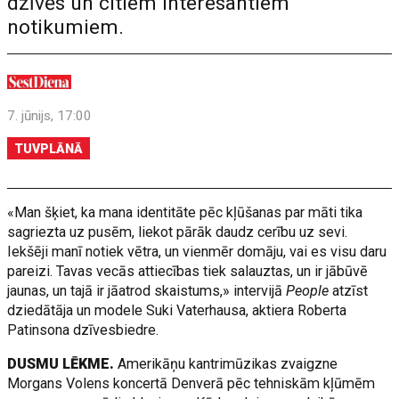
dzīvēs un citiem interesantiem
notikumiem.
7. jūnijs, 17:00
TUVPLĀNĀ
«Man šķiet, ka mana identitāte pēc kļūšanas par māti tika
sagriezta uz pusēm, liekot pārāk daudz cerību uz sevi.
Iekšēji manī notiek vētra, un vienmēr domāju, vai es visu daru
pareizi. Tavas vecās attiecības tiek salauztas, un ir jābūvē
jaunas, un tajā ir jāatrod skaistums,» intervijā
People
atzīst
dziedātāja un modele Suki Vaterhausa, aktiera Roberta
Patinsona dzīvesbiedre.
DUSMU LĒKME.
Amerikāņu kantrimūzikas zvaigzne
Morgans Volens koncertā Denverā pēc tehniskām kļūmēm