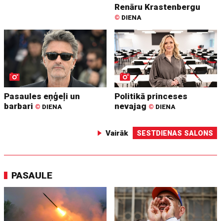
Renāru Krastenbergu
©
DIENA
Pasaules eņģeļi un
Politikā princeses
barbari
nevajag
©
DIENA
©
DIENA
Vairāk
SESTDIENAS SALONS
PASAULE