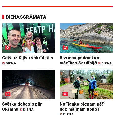
DIENASGRĀMATA
Ceļš uz Kijivu šobrīd tāls
Biznesa padomi un
mācības Sardīnijā
©
DIENA
©
DIENA
Svētku debesis pār
No "lauku pienam nē!"
Ukrainu
līdz mājiņām kokos
©
DIENA
©
DIENA