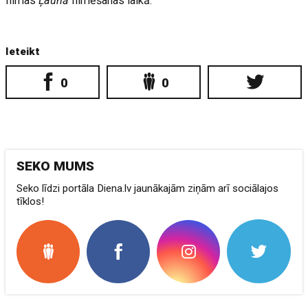
filmas
Ļaunā
filmēšanas laikā.
Ieteikt
0
0
SEKO MUMS
Seko līdzi portāla Diena.lv jaunākajām ziņām arī sociālajos
tīklos!