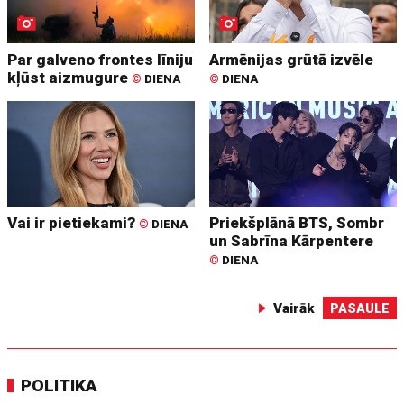
Par galveno frontes līniju
Armēnijas grūtā izvēle
kļūst aizmugure
©
DIENA
©
DIENA
Vai ir pietiekami?
Priekšplānā BTS, Sombr
©
DIENA
un Sabrīna Kārpentere
©
DIENA
Vairāk
PASAULE
POLITIKA