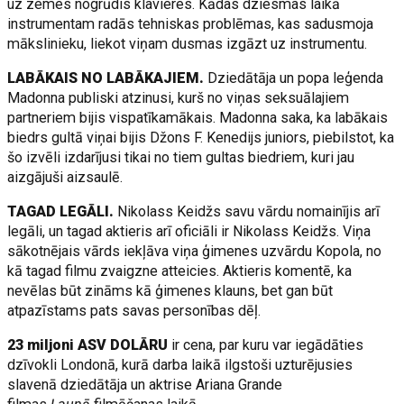
uz zemes nogrūdis klavieres. Kādas dziesmas laikā
instrumentam radās tehniskas problēmas, kas sadusmoja
mākslinieku, liekot viņam dusmas izgāzt uz instrumentu.
LABĀKAIS NO LABĀKAJIEM.
Dziedātāja un popa leģenda
Madonna publiski atzinusi, kurš no viņas seksuālajiem
partneriem bijis vispatīkamākais. Madonna saka, ka labākais
biedrs gultā viņai bijis Džons F. Kenedijs juniors, piebilstot, ka
šo izvēli izdarījusi tikai no tiem gultas biedriem, kuri jau
aizgājuši aizsaulē.
TAGAD LEGĀLI.
Nikolass Keidžs savu vārdu nomainījis arī
legāli, un tagad aktieris arī oficiāli ir Nikolass Keidžs. Viņa
sākotnējais vārds iekļāva viņa ģimenes uzvārdu Kopola, no
kā tagad filmu zvaigzne atteicies. Aktieris komentē, ka
nevēlas būt zināms kā ģimenes klauns, bet gan būt
atpazīstams pats savas personības dēļ.
23 miljoni ASV DOLĀRU
ir cena, par kuru var iegādāties
dzīvokli Londonā, kurā darba laikā ilgstoši uzturējusies
slavenā dziedātāja un aktrise Ariana Grande