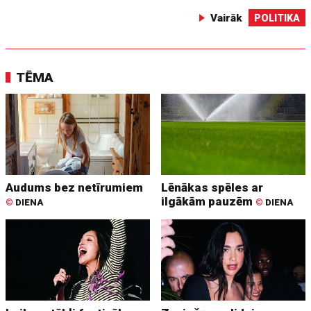
Vairāk
POLITIKA
TĒMA
Audums bez netīrumiem
Lēnākas spēles ar
ilgākām pauzēm
©
DIENA
©
DIENA