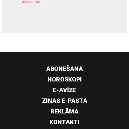
granulu katli
siltumsūknis
ABONĒŠANA
HOROSKOPI
E-AVĪZE
ZIŅAS E-PASTĀ
REKLĀMA
KONTAKTI