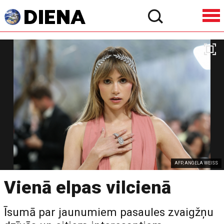
AFP, ANGELA WEISS
Vienā elpas vilcienā
Īsumā par jaunumiem pasaules zvaigžņu