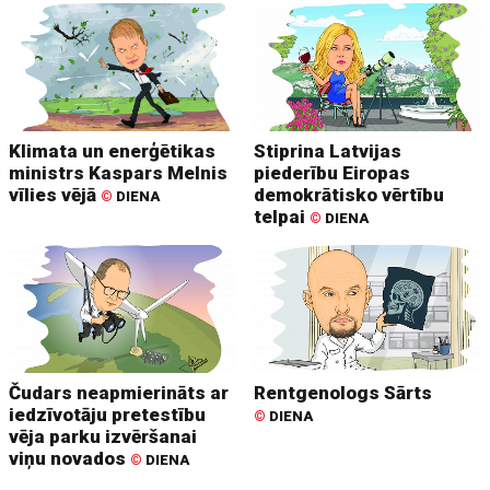
Klimata un enerģētikas
Stiprina Latvijas
ministrs Kaspars Melnis
piederību Eiropas
vīlies vējā
demokrātisko vērtību
©
DIENA
telpai
©
DIENA
Čudars neapmierināts ar
Rentgenologs Sārts
iedzīvotāju pretestību
©
DIENA
vēja parku izvēršanai
viņu novados
©
DIENA