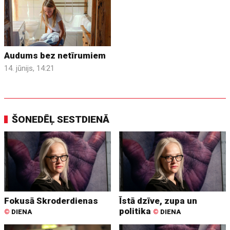
Audums bez netīrumiem
14. jūnijs, 14:21
ŠONEDĒĻ SESTDIENĀ
Fokusā Skroderdienas
Īstā dzīve, zupa un
politika
©
DIENA
©
DIENA