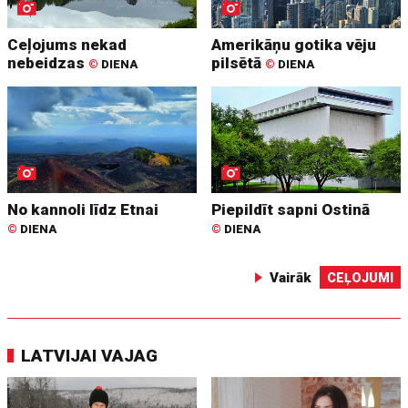
Ceļojums nekad
Amerikāņu gotika vēju
nebeidzas
pilsētā
©
DIENA
©
DIENA
No kannoli līdz Etnai
Piepildīt sapni Ostinā
©
DIENA
©
DIENA
Vairāk
CEĻOJUMI
LATVIJAI VAJAG