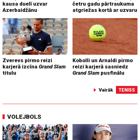
kausa duelī uzvar
četru gadu pārtraukuma
Azerbaidžānu
atgriežas kortā ar uzvaru
Zverevs pirmo reizi
Kobolli un Arnaldi pirmo
karjerā izcīna
Grand Slam
reizi karjerā sasniedz
titulu
Grand Slam
pusfinālu
Vairāk
TENISS
VOLEJBOLS