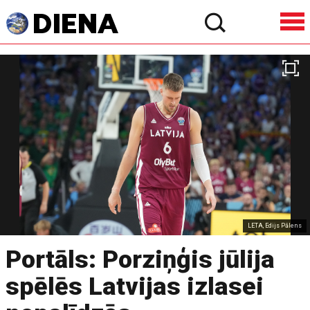
LETA, Edijs Pālens
Portāls: Porziņģis jūlija
spēlēs Latvijas izlasei