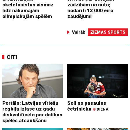
skeletonistus vismaz
zādzībām no auto;
līdz nākamajām
nodarīti 13 000 eiro
olimpiskajām spēlēm
zaudējumi
Vairāk
ZIEMAS SPORTS
CITI
Portāls: Latvijas vīriešu
Soli no pasaules
regbija izlase uz gadu
četrinieka
©
DIENA
diskvalificēta par dalības
spēlēs atsaukšanu