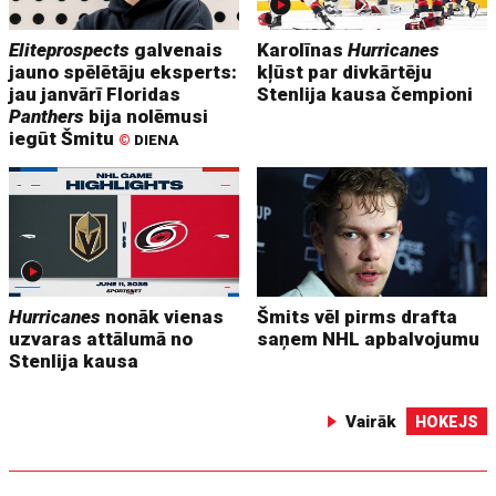
Eliteprospects
galvenais
Karolīnas
Hurricanes
jauno spēlētāju eksperts:
kļūst par divkārtēju
jau janvārī Floridas
Stenlija kausa čempioni
Panthers
bija nolēmusi
iegūt Šmitu
©
DIENA
Hurricanes
nonāk vienas
Šmits vēl pirms drafta
uzvaras attālumā no
saņem NHL apbalvojumu
Stenlija kausa
Vairāk
HOKEJS