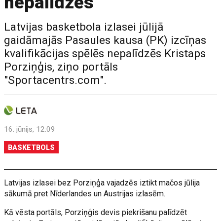
nepalīdzēs
Latvijas basketbola izlasei jūlijā
gaidāmajās Pasaules kausa (PK) izcīņas
kvalifikācijas spēlēs nepalīdzēs Kristaps
Porziņģis, ziņo portāls
"Sportacentrs.com".
16. jūnijs, 12:09
BASKETBOLS
Latvijas izlasei bez Porziņģa vajadzēs iztikt mačos jūlija
sākumā pret Nīderlandes un Austrijas izlasēm.
Kā vēsta portāls, Porziņģis devis piekrišanu palīdzēt