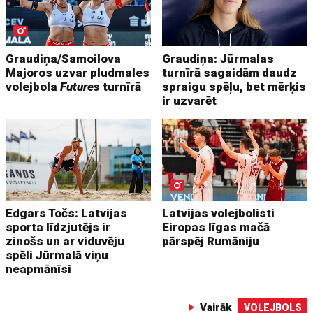
Graudiņa/Samoilova
Graudiņa: Jūrmalas
Majoros uzvar pludmales
turnīrā sagaidām daudz
volejbola
Futures
turnīrā
spraigu spēļu, bet mērķis
ir uzvarēt
Edgars Točs: Latvijas
Latvijas volejbolisti
sporta līdzjutējs ir
Eiropas līgas mačā
zinošs un ar viduvēju
pārspēj Rumāniju
spēli Jūrmalā viņu
neapmānīsi
Vairāk
VOLEJBOLS