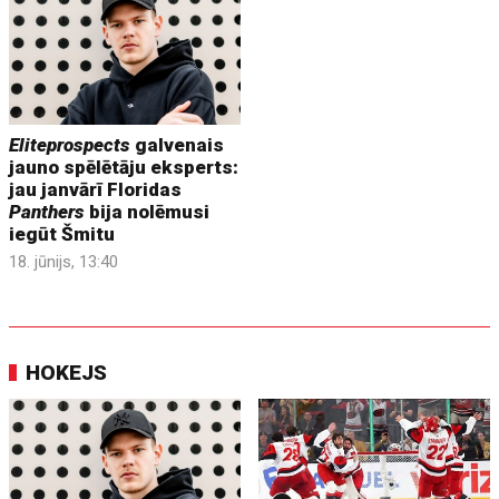
Eliteprospects
galvenais
jauno spēlētāju eksperts:
jau janvārī Floridas
Panthers
bija nolēmusi
iegūt Šmitu
18. jūnijs, 13:40
HOKEJS