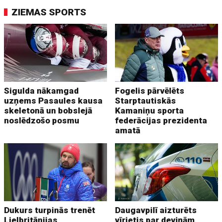
ZIEMAS SPORTS
Sigulda nākamgad
Fogelis pārvēlēts
uzņems Pasaules kausa
Starptautiskās
skeletonā un bobslejā
Kamaniņu sporta
noslēdzošo posmu
federācijas prezidenta
amatā
Dukurs turpinās trenēt
Daugavpilī aizturēts
Lielbritānijas
vīrietis par deviņām