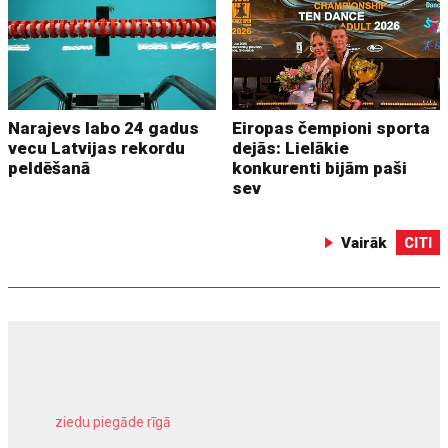
Narajevs labo 24 gadus
Eiropas čempioni sporta
vecu Latvijas rekordu
dejās: Lielākie
peldēšanā
konkurenti bijām paši
sev
Vairāk
CITI
ziedu piegāde rīgā
meliorācijas darbi