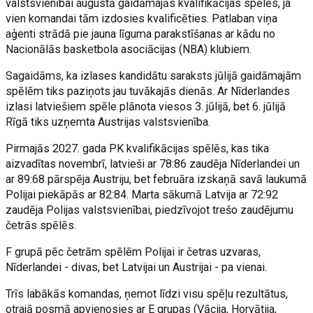
valstsvienībai augustā gaidāmajās kvalifikācijas spēlēs, ja
vien komandai tām izdosies kvalificēties. Patlaban viņa
aģenti strādā pie jauna līguma parakstīšanas ar kādu no
Nacionālās basketbola asociācijas (NBA) klubiem.
Sagaidāms, ka izlases kandidātu saraksts jūlijā gaidāmajām
spēlēm tiks paziņots jau tuvākajās dienās. Ar Nīderlandes
izlasi latviešiem spēle plānota viesos 3. jūlijā, bet 6. jūlijā
Rīgā tiks uzņemta Austrijas valstsvienība.
Pirmajās 2027. gada PK kvalifikācijas spēlēs, kas tika
aizvadītas novembrī, latvieši ar 78:86 zaudēja Nīderlandei un
ar 89:68 pārspēja Austriju, bet februāra izskaņā savā laukumā
Polijai piekāpās ar 82:84. Marta sākumā Latvija ar 72:92
zaudēja Polijas valstsvienībai, piedzīvojot trešo zaudējumu
četrās spēlēs.
F grupā pēc četrām spēlēm Polijai ir četras uzvaras,
Nīderlandei - divas, bet Latvijai un Austrijai - pa vienai.
Trīs labākās komandas, ņemot līdzi visu spēļu rezultātus,
otrajā posmā apvienosies ar E grupas (Vācija, Horvātija,