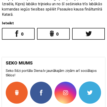
Izraēla, Kipra) labāko trijnieku un no šī sešinieka trīs labākās
komandas iegūs tiesības spēlēt Pasaules kausa finālturnīrā
Katarā.
Ieteikt
0
0
SEKO MUMS
Seko līdzi portāla Diena.lv jaunākajām ziņām arī sociālajos
tīklos!