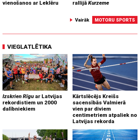
vienošanos ar Leklēru
rallijā
Kurzeme
Vairāk
MOTORU SPORTS
VIEGLATLĒTIKA
Izskrien Rīgu
ar Latvijas
Kārtslēcējs Kreišs
rekordistiem un 2000
sacensībās Valmierā
dalībniekiem
vien par diviem
centimetriem atpaliek no
Latvijas rekorda