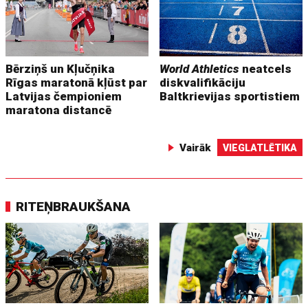
Bērziņš un Kļučņika
World Athletics
neatcels
Rīgas maratonā kļūst par
diskvalifikāciju
Latvijas čempioniem
Baltkrievijas sportistiem
maratona distancē
Vairāk
VIEGLATLĒTIKA
RITEŅBRAUKŠANA