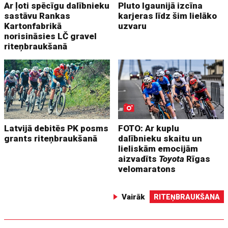
Ar ļoti spēcīgu dalībnieku
Pluto Igaunijā izcīna
sastāvu Rankas
karjeras līdz šim lielāko
Kartonfabrikā
uzvaru
norisināsies LČ gravel
riteņbraukšanā
Latvijā debitēs PK posms
FOTO: Ar kuplu
grants riteņbraukšanā
dalībnieku skaitu un
lieliskām emocijām
aizvadīts
Toyota
Rīgas
velomaratons
Vairāk
RITEŅBRAUKŠANA