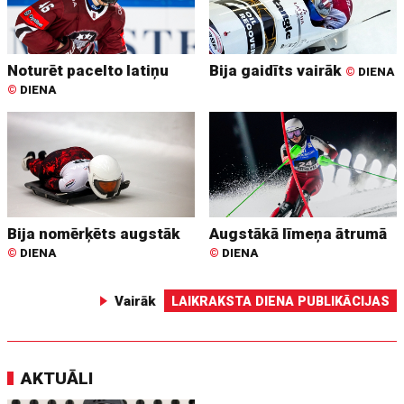
Noturēt pacelto latiņu
Bija gaidīts vairāk
©
DIENA
©
DIENA
Bija nomērķēts augstāk
Augstākā līmeņa ātrumā
©
DIENA
©
DIENA
Vairāk
LAIKRAKSTA DIENA PUBLIKĀCIJAS
AKTUĀLI