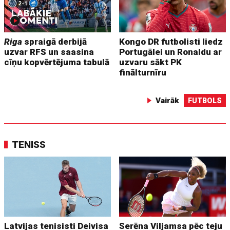
Riga
spraigā derbijā
Kongo DR futbolisti liedz
uzvar RFS un saasina
Portugālei un Ronaldu ar
cīņu kopvērtējuma tabulā
uzvaru sākt PK
finālturnīru
Vairāk
FUTBOLS
TENISS
Latvijas tenisisti Deivisa
Serēna Viljamsa pēc teju