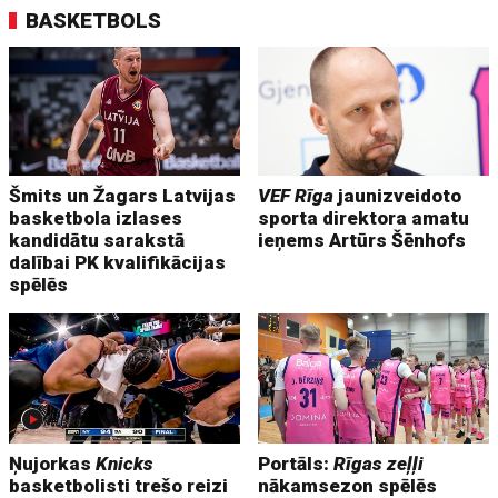
BASKETBOLS
Šmits un Žagars Latvijas
VEF Rīga
jaunizveidoto
basketbola izlases
sporta direktora amatu
kandidātu sarakstā
ieņems Artūrs Šēnhofs
dalībai PK kvalifikācijas
spēlēs
Ņujorkas
Knicks
Portāls:
Rīgas zeļļi
basketbolisti trešo reizi
nākamsezon spēlēs