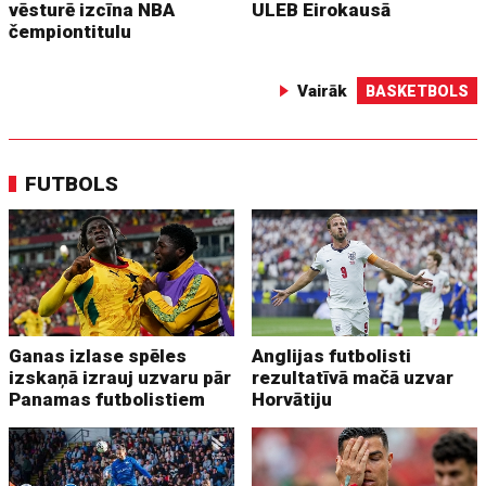
vēsturē izcīna NBA
ULEB Eirokausā
čempiontitulu
Vairāk
BASKETBOLS
FUTBOLS
Ganas izlase spēles
Anglijas futbolisti
izskaņā izrauj uzvaru pār
rezultatīvā mačā uzvar
Panamas futbolistiem
Horvātiju