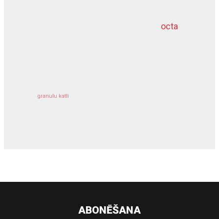
octa
dziļurbums
kravu apdrošināšana
granulu katli
siltumsūknis
ABONĒŠANA