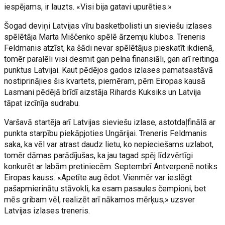
iespējams, ir lauzts. «Visi bija gatavi upurēties.»
Šogad deviņi Latvijas vīru basketbolisti un sieviešu izlases
spēlētāja Marta Miščenko spēlē ārzemju klubos. Treneris
Feldmanis atzīst, ka šādi nevar spēlētājus pieskatīt ikdienā,
tomēr paralēli visi desmit gan pelna finansiāli, gan arī reitinga
punktus Latvijai. Kaut pēdējos gados izlases pamatsastāvā
nostiprinājies šis kvartets, piemēram, pērn Eiropas kausā
Lasmani pēdējā brīdī aizstāja Rihards Kuksiks un Latvija
tāpat izcīnīja sudrabu.
Varšavā startēja arī Latvijas sieviešu izlase, astotdaļfinālā ar
punkta starpību piekāpjoties Ungārijai. Treneris Feldmanis
saka, ka vēl var atrast daudz lietu, ko nepieciešams uzlabot,
tomēr dāmas parādījušas, ka jau tagad spēj līdzvērtīgi
konkurēt ar labām pretiniecēm. Septembrī Antverpenē notiks
Eiropas kauss. «Apetīte aug ēdot. Vienmēr var ieslēgt
pašapmierinātu stāvokli, ka esam pasaules čempioni, bet
mēs gribam vēl, realizēt arī nākamos mērķus,» uzsver
Latvijas izlases treneris.