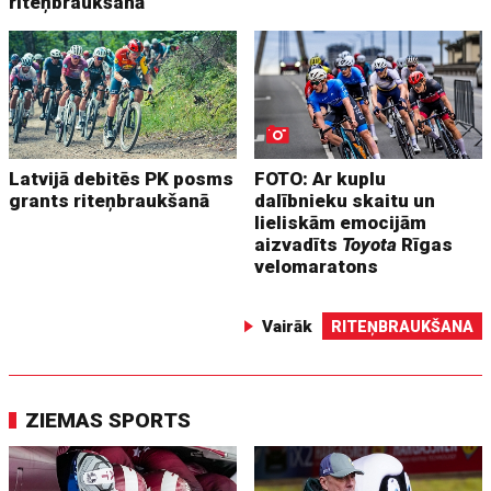
riteņbraukšanā
Latvijā debitēs PK posms
FOTO: Ar kuplu
grants riteņbraukšanā
dalībnieku skaitu un
lieliskām emocijām
aizvadīts
Toyota
Rīgas
velomaratons
Vairāk
RITEŅBRAUKŠANA
ZIEMAS SPORTS