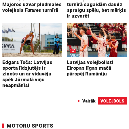
Majoros uzvar pludmales
turnīrā sagaidām daudz
volejbola
Futures
turnīrā
spraigu spēļu, bet mērķis
ir uzvarēt
Edgars Točs: Latvijas
Latvijas volejbolisti
sporta līdzjutējs ir
Eiropas līgas mačā
zinošs un ar viduvēju
pārspēj Rumāniju
spēli Jūrmalā viņu
neapmānīsi
Vairāk
VOLEJBOLS
MOTORU SPORTS