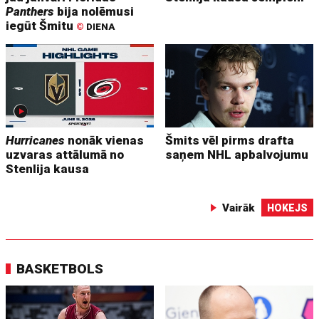
Panthers
bija nolēmusi
iegūt Šmitu
©
DIENA
Hurricanes
nonāk vienas
Šmits vēl pirms drafta
uzvaras attālumā no
saņem NHL apbalvojumu
Stenlija kausa
Vairāk
HOKEJS
BASKETBOLS