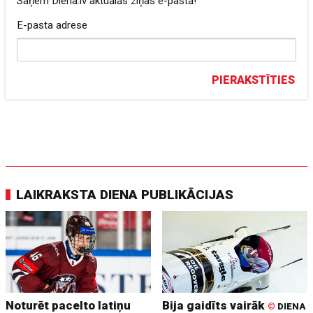
Saņem Diena.lv aktuālās ziņas e-pastā!
E-pasta adrese
PIERAKSTĪTIES
LAIKRAKSTA DIENA PUBLIKĀCIJAS
Noturēt pacelto latiņu
Bija gaidīts vairāk
©
DIENA