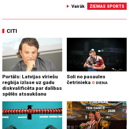
Vairāk
ZIEMAS SPORTS
CITI
Portāls: Latvijas vīriešu
Soli no pasaules
regbija izlase uz gadu
četrinieka
©
DIENA
diskvalificēta par dalības
spēlēs atsaukšanu