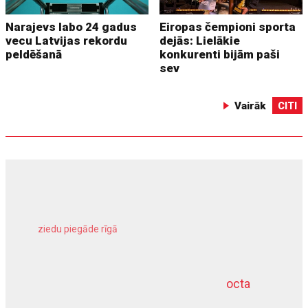
Narajevs labo 24 gadus
Eiropas čempioni sporta
vecu Latvijas rekordu
dejās: Lielākie
peldēšanā
konkurenti bijām paši
sev
Vairāk
CITI
ziedu piegāde rīgā
meliorācijas darbi
octa
dziļurbums