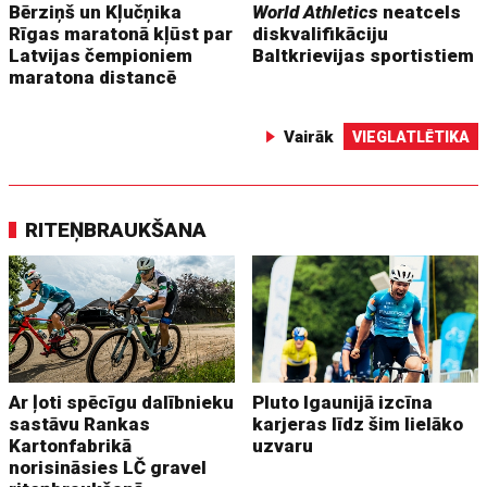
Bērziņš un Kļučņika
World Athletics
neatcels
Rīgas maratonā kļūst par
diskvalifikāciju
Latvijas čempioniem
Baltkrievijas sportistiem
maratona distancē
Vairāk
VIEGLATLĒTIKA
RITEŅBRAUKŠANA
Ar ļoti spēcīgu dalībnieku
Pluto Igaunijā izcīna
sastāvu Rankas
karjeras līdz šim lielāko
Kartonfabrikā
uzvaru
norisināsies LČ gravel