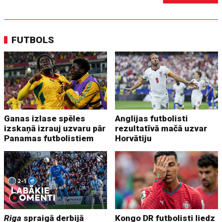
FUTBOLS
Ganas izlase spēles
Anglijas futbolisti
izskaņā izrauj uzvaru pār
rezultatīvā mačā uzvar
Panamas futbolistiem
Horvātiju
Riga
spraigā derbijā
Kongo DR futbolisti liedz