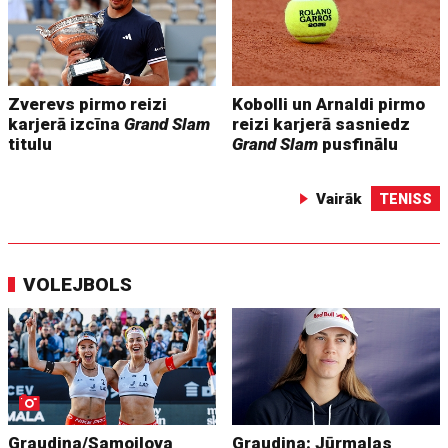
Zverevs pirmo reizi
Kobolli un Arnaldi pirmo
karjerā izcīna
Grand Slam
reizi karjerā sasniedz
titulu
Grand Slam
pusfinālu
Vairāk
TENISS
VOLEJBOLS
Graudiņa/Samoilova
Graudiņa: Jūrmalas