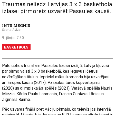
Traumas neliedz Latvijas 3 x 3 basketbola
izlasei pirmoreiz uzvarēt Pasaules kausā.
INTS MEGNIS
Sporta Avīze
9. jūnijs, 7:30
BASKETBOLS
Pateicoties triumfam Pasaules kausa izcīņā, Latvija kļuvusi
par pirmo valsti 3 x 3 basketbolā, kas ieguvusi četrus
nozīmīgākos titulus. Iepriekš mūsu komanda bija uzvarējusi
arī Eiropas kausā (2017), Pasaules tūres kopvērtējumā
(2020) un olimpiskajās spēlēs (2021). Varšavā spēlēja Nauris
Miezis, Kārlis Pauls Lasmanis, Francis Gustavs Lācis un
Zigmārs Raimo.
Pēc uzvaras finālā pret Vāciju pirmais, ko televīzijas intervijā
pateica N. Miezis, bija, ka viņa un K. P. Lasmaņa vārds tagad ir