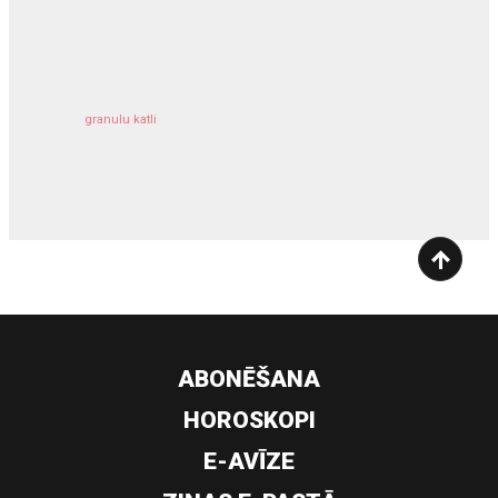
kravu apdrošināšana
granulu katli
siltumsūknis
ABONĒŠANA
HOROSKOPI
E-AVĪZE