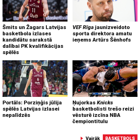
Šmits un Žagars Latvijas
VEF Rīga
jaunizveidoto
basketbola izlases
sporta direktora amatu
kandidātu sarakstā
ieņems Artūrs Šēnhofs
dalībai PK kvalifikācijas
spēlēs
Portāls: Porziņģis jūlija
Ņujorkas
Knicks
spēlēs Latvijas izlasei
basketbolisti trešo reizi
nepalīdzēs
vēsturē izcīna NBA
čempiontitulu
Vairāk
BASKETBOLS