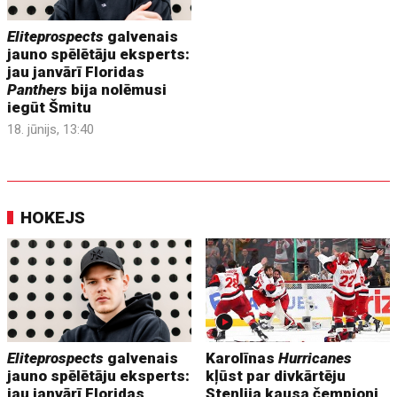
Eliteprospects
galvenais
jauno spēlētāju eksperts:
jau janvārī Floridas
Panthers
bija nolēmusi
iegūt Šmitu
18. jūnijs, 13:40
HOKEJS
Eliteprospects
galvenais
Karolīnas
Hurricanes
jauno spēlētāju eksperts:
kļūst par divkārtēju
jau janvārī Floridas
Stenlija kausa čempioni