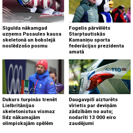
Sigulda nākamgad
Fogelis pārvēlēts
uzņems Pasaules kausa
Starptautiskās
skeletonā un bobslejā
Kamaniņu sporta
noslēdzošo posmu
federācijas prezidenta
amatā
Dukurs turpinās trenēt
Daugavpilī aizturēts
Lielbritānijas
vīrietis par deviņām
skeletonistus vismaz
zādzībām no auto;
līdz nākamajām
nodarīti 13 000 eiro
olimpiskajām spēlēm
zaudējumi