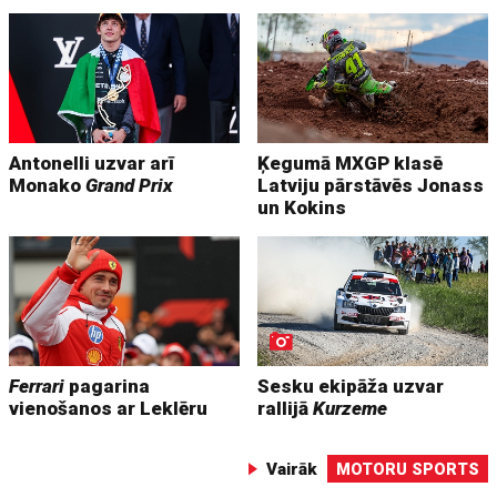
Antonelli uzvar arī
Ķegumā MXGP klasē
Monako
Grand Prix
Latviju pārstāvēs Jonass
un Kokins
Ferrari
pagarina
Sesku ekipāža uzvar
vienošanos ar Leklēru
rallijā
Kurzeme
Vairāk
MOTORU SPORTS