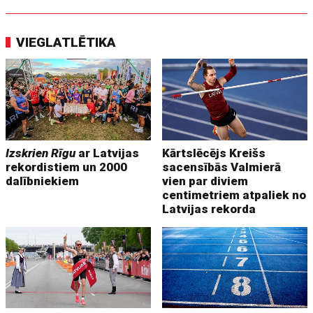
VIEGLATLĒTIKA
Izskrien Rīgu
ar Latvijas
Kārtslēcējs Kreišs
rekordistiem un 2000
sacensībās Valmierā
dalībniekiem
vien par diviem
centimetriem atpaliek no
Latvijas rekorda