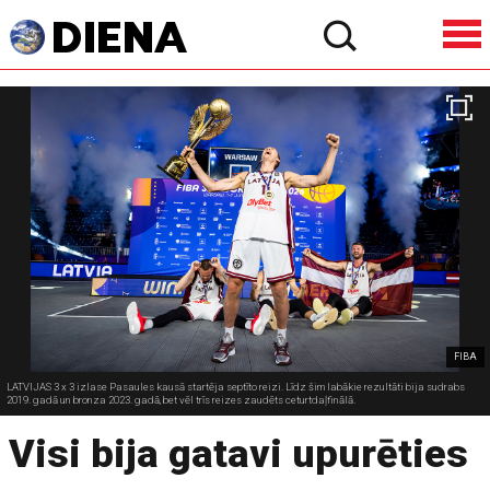
FIBA
LATVIJAS 3 x 3 izlase Pasaules kausā startēja septīto reizi. Līdz šim labākie rezultāti bija sudrabs
2019. gadā un bronza 2023. gadā, bet vēl trīs reizes zaudēts ceturtdaļfinālā.
Visi bija gatavi upurēties