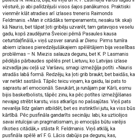
vēsturē, jo abi palīdzējuši visos šajos panākumos. Praktiski
vienmēr klāt atradies arī izlases treneris Raimonds
Feldmanis. «Man ir citādāks temperaments, nesaku tik skaļi
kā Nauris, bet tāpat ļoti gribēju uzvarēt, tam gatavojos veselu
gadu, kopš zaudējuma Šveicei pērnā Pasaules kausa
ceturtdaļfinālā,» viņš uzsver sarunā ar
Dienu
. Pirms turnīra
abiem izlases pieredzējušākajiem spēlētājiem bija veselības
problēmas – N. Miezis salauza degunu, bet K. P. Lasmanis
pēdējās pārbaudes spēlēs pret Lietuvu, ko Latvijas izlase
aizvadīja jau ceļā uz Varšavu, smagi izmežģīja potīti. «Nauris
atradās labā formā. Redzēju, ka ļoti grib braukt, bet baidās, ka
var netikt sastāvā. Tāpēc teicu viņam, ka gaidu, lai pats to
saprastu arī emocionāli. Savukārt, ja runājam par Kārli, esmu
bijis basketbolists, tāpēc zinu, ka pēc potītes izmežģīšanas
nevajag strēbt karstu, viss atkarīgs no pašsajūtas. Viņš pats
nevarēja līdz galam atbildēt, bet es instinktīvi jutu, ka viss būs
kārtībā. Pēc pusfināla gandarīts secināju: labi, ka uzticējos
savai intuīcijai un pragmatismam, jo emocijās būtu varējis
rīkoties citādāk,» stāsta R. Feldmanis. Viņš atklāj, ka
pusfināla spēlē arī F. G. Lācis dabūjis pa degunu, kas,