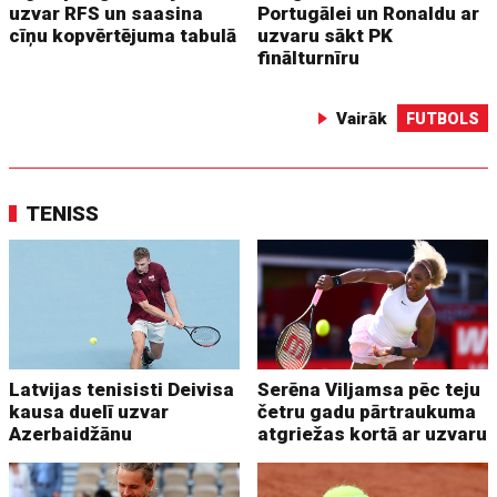
uzvar RFS un saasina
Portugālei un Ronaldu ar
cīņu kopvērtējuma tabulā
uzvaru sākt PK
finālturnīru
Vairāk
FUTBOLS
TENISS
Latvijas tenisisti Deivisa
Serēna Viljamsa pēc teju
kausa duelī uzvar
četru gadu pārtraukuma
Azerbaidžānu
atgriežas kortā ar uzvaru