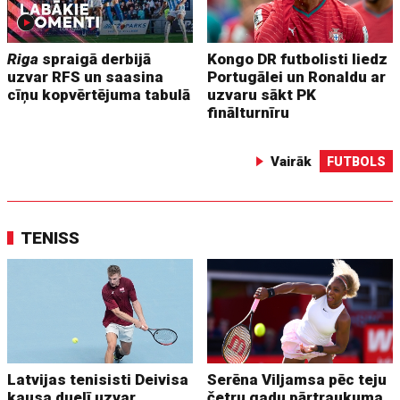
Riga
spraigā derbijā
Kongo DR futbolisti liedz
uzvar RFS un saasina
Portugālei un Ronaldu ar
cīņu kopvērtējuma tabulā
uzvaru sākt PK
finālturnīru
Vairāk
FUTBOLS
TENISS
Latvijas tenisisti Deivisa
Serēna Viljamsa pēc teju
kausa duelī uzvar
četru gadu pārtraukuma