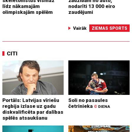
skeletonistus vismaz
zādzībām no auto;
līdz nākamajām
nodarīti 13 000 eiro
olimpiskajām spēlēm
zaudējumi
Vairāk
ZIEMAS SPORTS
CITI
Portāls: Latvijas vīriešu
Soli no pasaules
regbija izlase uz gadu
četrinieka
©
DIENA
diskvalificēta par dalības
spēlēs atsaukšanu