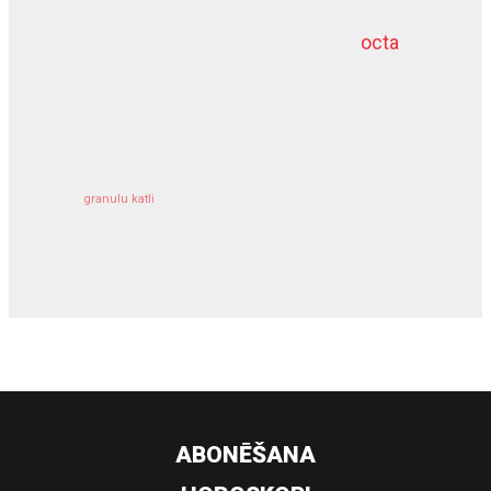
octa
dziļurbums
kravu apdrošināšana
granulu katli
siltumsūknis
ABONĒŠANA