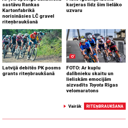
sastāvu Rankas
karjeras līdz šim lielāko
Kartonfabrikā
uzvaru
norisināsies LČ gravel
riteņbraukšanā
Latvijā debitēs PK posms
FOTO: Ar kuplu
grants riteņbraukšanā
dalībnieku skaitu un
lieliskām emocijām
aizvadīts
Toyota
Rīgas
velomaratons
Vairāk
RITEŅBRAUKŠANA