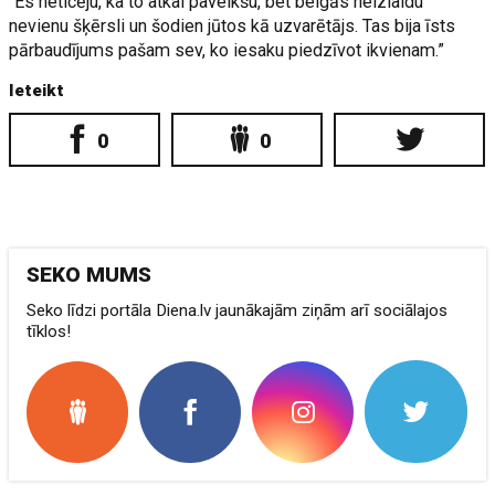
“Es neticēju, ka to atkal paveikšu, bet beigās neizlaidu
nevienu šķērsli un šodien jūtos kā uzvarētājs. Tas bija īsts
pārbaudījums pašam sev, ko iesaku piedzīvot ikvienam.”
Ieteikt
0
0
SEKO MUMS
Seko līdzi portāla Diena.lv jaunākajām ziņām arī sociālajos
tīklos!