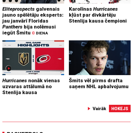
Eliteprospects
galvenais
Karolīnas
Hurricanes
jauno spēlētāju eksperts:
kļūst par divkārtēju
jau janvārī Floridas
Stenlija kausa čempioni
Panthers
bija nolēmusi
iegūt Šmitu
©
DIENA
Hurricanes
nonāk vienas
Šmits vēl pirms drafta
uzvaras attālumā no
saņem NHL apbalvojumu
Stenlija kausa
Vairāk
HOKEJS