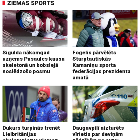
ZIEMAS SPORTS
Sigulda nākamgad
Fogelis pārvēlēts
uzņems Pasaules kausa
Starptautiskās
skeletonā un bobslejā
Kamaniņu sporta
noslēdzošo posmu
federācijas prezidenta
amatā
Dukurs turpinās trenēt
Daugavpilī aizturēts
Lielbritānijas
vīrietis par deviņām