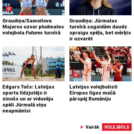
Graudiņa/Samoilova
Graudiņa: Jūrmalas
Majoros uzvar pludmales
turnīrā sagaidām daudz
volejbola
Futures
turnīrā
spraigu spēļu, bet mērķis
ir uzvarēt
Edgars Točs: Latvijas
Latvijas volejbolisti
sporta līdzjutējs ir
Eiropas līgas mačā
zinošs un ar viduvēju
pārspēj Rumāniju
spēli Jūrmalā viņu
neapmānīsi
Vairāk
VOLEJBOLS