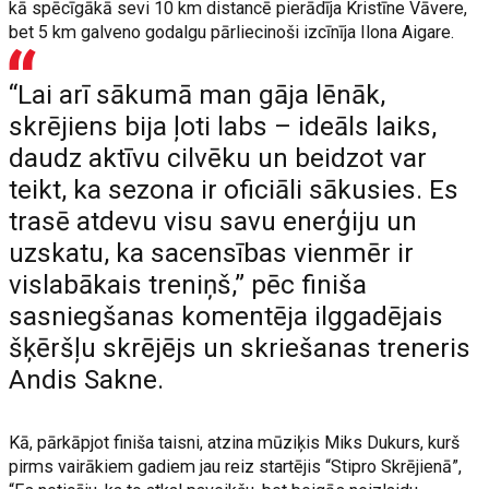
kā spēcīgākā sevi 10 km distancē pierādīja Kristīne Vāvere,
bet 5 km galveno godalgu pārliecinoši izcīnīja Ilona Aigare.
“Lai arī sākumā man gāja lēnāk,
skrējiens bija ļoti labs – ideāls laiks,
daudz aktīvu cilvēku un beidzot var
teikt, ka sezona ir oficiāli sākusies. Es
trasē atdevu visu savu enerģiju un
uzskatu, ka sacensības vienmēr ir
vislabākais treniņš,” pēc finiša
sasniegšanas komentēja ilggadējais
šķēršļu skrējējs un skriešanas treneris
Andis Sakne.
Kā, pārkāpjot finiša taisni, atzina mūziķis Miks Dukurs, kurš
pirms vairākiem gadiem jau reiz startējis “Stipro Skrējienā”,