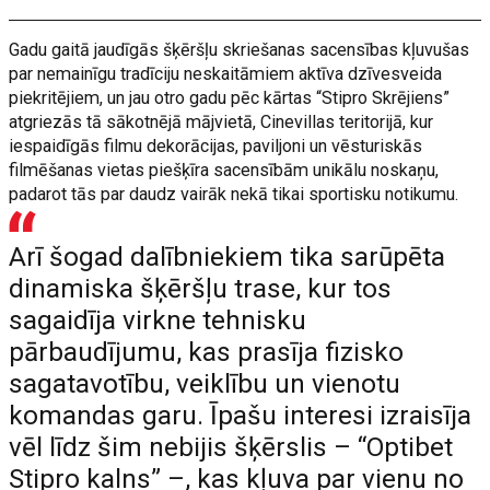
Gadu gaitā jaudīgās šķēršļu skriešanas sacensības kļuvušas
par nemainīgu tradīciju neskaitāmiem aktīva dzīvesveida
piekritējiem, un jau otro gadu pēc kārtas “Stipro Skrējiens”
atgriezās tā sākotnējā mājvietā, Cinevillas teritorijā, kur
iespaidīgās filmu dekorācijas, paviljoni un vēsturiskās
filmēšanas vietas piešķīra sacensībām unikālu noskaņu,
padarot tās par daudz vairāk nekā tikai sportisku notikumu.
Arī šogad dalībniekiem tika sarūpēta
dinamiska šķēršļu trase, kur tos
sagaidīja virkne tehnisku
pārbaudījumu, kas prasīja fizisko
sagatavotību, veiklību un vienotu
komandas garu. Īpašu interesi izraisīja
vēl līdz šim nebijis šķērslis – “Optibet
Stipro kalns” –, kas kļuva par vienu no