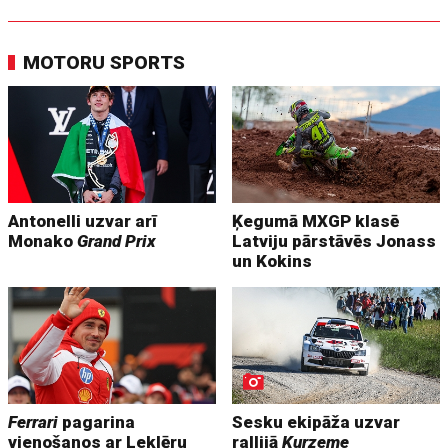
MOTORU SPORTS
Antonelli uzvar arī
Ķegumā MXGP klasē
Monako
Grand Prix
Latviju pārstāvēs Jonass
un Kokins
Ferrari
pagarina
Sesku ekipāža uzvar
vienošanos ar Leklēru
rallijā
Kurzeme