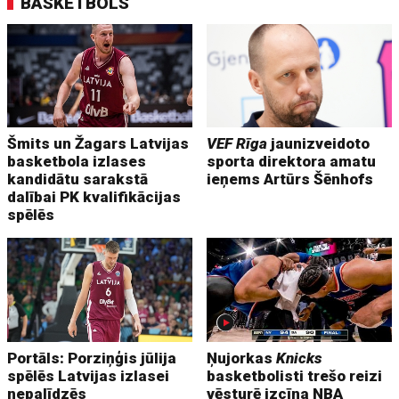
BASKETBOLS
Šmits un Žagars Latvijas
VEF Rīga
jaunizveidoto
basketbola izlases
sporta direktora amatu
kandidātu sarakstā
ieņems Artūrs Šēnhofs
dalībai PK kvalifikācijas
spēlēs
Portāls: Porziņģis jūlija
Ņujorkas
Knicks
spēlēs Latvijas izlasei
basketbolisti trešo reizi
nepalīdzēs
vēsturē izcīna NBA