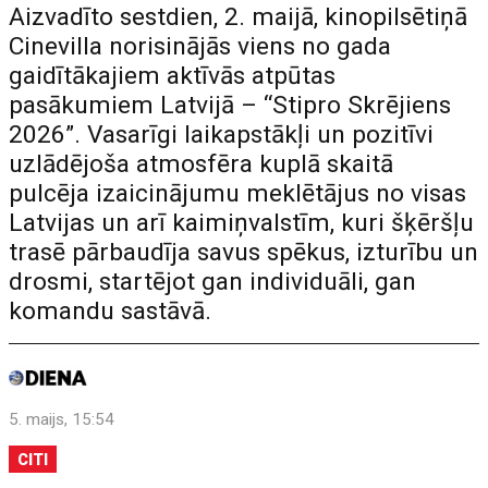
Aizvadīto sestdien, 2. maijā, kinopilsētiņā
Cinevilla norisinājās viens no gada
gaidītākajiem aktīvās atpūtas
pasākumiem Latvijā – “Stipro Skrējiens
2026”. Vasarīgi laikapstākļi un pozitīvi
uzlādējoša atmosfēra kuplā skaitā
pulcēja izaicinājumu meklētājus no visas
Latvijas un arī kaimiņvalstīm, kuri šķēršļu
trasē pārbaudīja savus spēkus, izturību un
drosmi, startējot gan individuāli, gan
komandu sastāvā.
5. maijs, 15:54
CITI