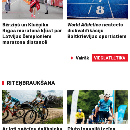
Bērziņš un Kļučņika
World Athletics
neatcels
Rīgas maratonā kļūst par
diskvalifikāciju
Latvijas čempioniem
Baltkrievijas sportistiem
maratona distancē
Vairāk
VIEGLATLĒTIKA
RITEŅBRAUKŠANA
Ar ļoti spēcīgu dalībnieku
Pluto Igaunijā izcīna