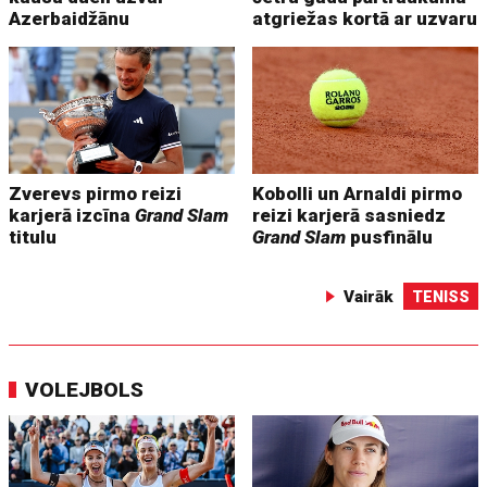
Azerbaidžānu
atgriežas kortā ar uzvaru
Zverevs pirmo reizi
Kobolli un Arnaldi pirmo
karjerā izcīna
Grand Slam
reizi karjerā sasniedz
titulu
Grand Slam
pusfinālu
Vairāk
TENISS
VOLEJBOLS