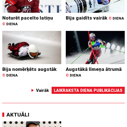
Noturēt pacelto latiņu
Bija gaidīts vairāk
©
DIENA
©
DIENA
Bija nomērķēts augstāk
Augstākā līmeņa ātrumā
©
DIENA
©
DIENA
Vairāk
LAIKRAKSTA DIENA PUBLIKĀCIJAS
AKTUĀLI