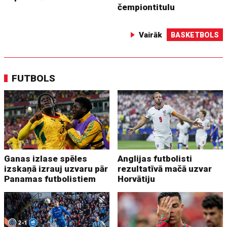
čempiontitulu
Vairāk
BASKETBOLS
FUTBOLS
Ganas izlase spēles
Anglijas futbolisti
izskaņā izrauj uzvaru pār
rezultatīvā mačā uzvar
Panamas futbolistiem
Horvātiju