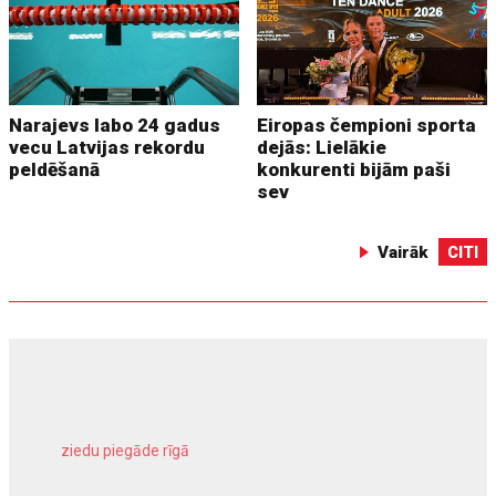
Narajevs labo 24 gadus
Eiropas čempioni sporta
vecu Latvijas rekordu
dejās: Lielākie
peldēšanā
konkurenti bijām paši
sev
Vairāk
CITI
ziedu piegāde rīgā
meliorācijas darbi