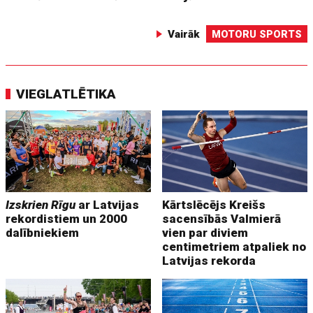
Vairāk
MOTORU SPORTS
VIEGLATLĒTIKA
Izskrien Rīgu
ar Latvijas
Kārtslēcējs Kreišs
rekordistiem un 2000
sacensībās Valmierā
dalībniekiem
vien par diviem
centimetriem atpaliek no
Latvijas rekorda