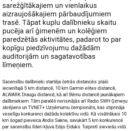
sarežģītākajiem un vienlaikus
aizraujošākajiem pārbaudījumiem
trasē. Tāpat kuplu dalībnieku skaitu
pucēja arī ģimenēm un kolēģiem
paredzētās aktivitātes, padarot to par
kopīgu piedzīvojumu dažādām
auditorijām un sagatavotības
līmeņiem.
Sacensību dalībnieki startēja četrās distancēs: plaši
iecienītajā 5 km distancē, 10 km Garmin elites distancē,
ALWARK Draugu distancē, kā arī Bērnu distancē jaunākajiem
dalībniekiem. Tām paralēli norisinājās arī Radio SWH Ģimeņu
skrējiens un TVNET+ Uzņēmumu čempionāts, kas stiprināja
veselīgu konkurenci dažādu kolektīvu vidū. Kā visātrākais 10
km šogad pieveica Andis Sakne, savukārt 5 km konkurencē
par sacensību līderi kļuva Edijs Eiduks. Turpretī sieviešu vidū