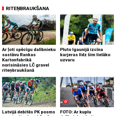
RITEŅBRAUKŠANA
Ar ļoti spēcīgu dalībnieku
Pluto Igaunijā izcīna
sastāvu Rankas
karjeras līdz šim lielāko
Kartonfabrikā
uzvaru
norisināsies LČ gravel
riteņbraukšanā
Latvijā debitēs PK posms
FOTO: Ar kuplu