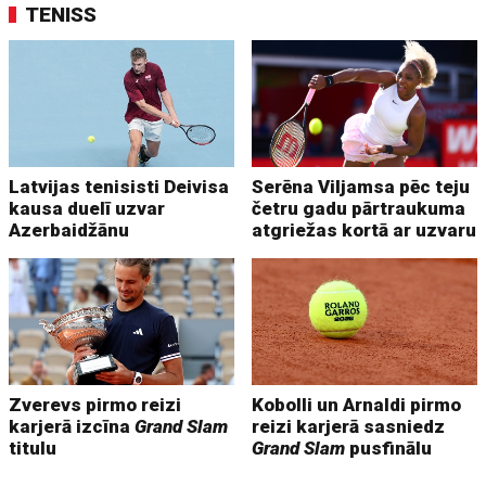
TENISS
Latvijas tenisisti Deivisa
Serēna Viljamsa pēc teju
kausa duelī uzvar
četru gadu pārtraukuma
Azerbaidžānu
atgriežas kortā ar uzvaru
Zverevs pirmo reizi
Kobolli un Arnaldi pirmo
karjerā izcīna
Grand Slam
reizi karjerā sasniedz
titulu
Grand Slam
pusfinālu