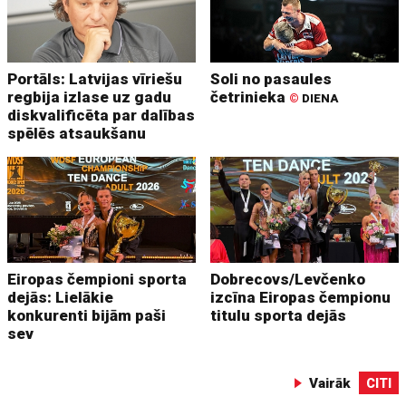
Portāls: Latvijas vīriešu
Soli no pasaules
regbija izlase uz gadu
četrinieka
©
DIENA
diskvalificēta par dalības
spēlēs atsaukšanu
Eiropas čempioni sporta
Dobrecovs/Levčenko
dejās: Lielākie
izcīna Eiropas čempionu
konkurenti bijām paši
titulu sporta dejās
sev
Vairāk
CITI