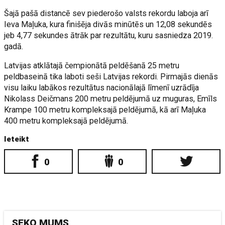
Šajā pašā distancē sev piederošo valsts rekordu laboja arī
Ieva Maļuka, kura finišēja divās minūtēs un 12,08 sekundēs
jeb 4,77 sekundes ātrāk par rezultātu, kuru sasniedza 2019.
gadā.
Latvijas atklātajā čempionātā peldēšanā 25 metru
peldbaseinā tika laboti seši Latvijas rekordi. Pirmajās dienās
visu laiku labākos rezultātus nacionālajā līmenī uzrādīja
Nikolass Deičmans 200 metru peldējumā uz muguras, Emīls
Krampe 100 metru kompleksajā peldējumā, kā arī Maļuka
400 metru kompleksajā peldējumā.
Ieteikt
0
0
SEKO MUMS