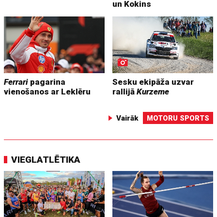
un Kokins
Ferrari
pagarina
Sesku ekipāža uzvar
vienošanos ar Leklēru
rallijā
Kurzeme
Vairāk
MOTORU SPORTS
VIEGLATLĒTIKA