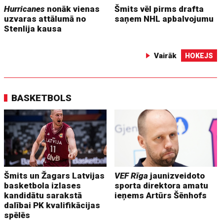
Hurricanes
nonāk vienas
Šmits vēl pirms drafta
uzvaras attālumā no
saņem NHL apbalvojumu
Stenlija kausa
Vairāk
HOKEJS
BASKETBOLS
Šmits un Žagars Latvijas
VEF Rīga
jaunizveidoto
basketbola izlases
sporta direktora amatu
kandidātu sarakstā
ieņems Artūrs Šēnhofs
dalībai PK kvalifikācijas
spēlēs