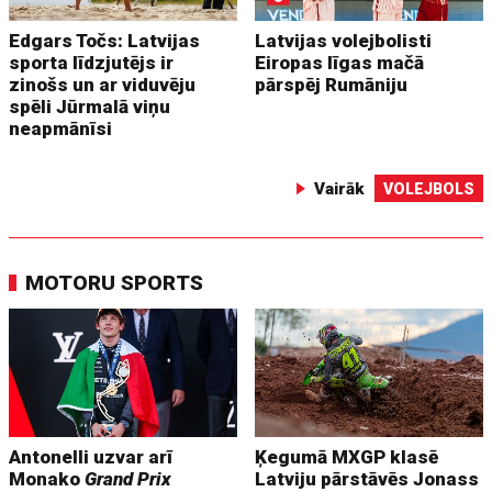
Edgars Točs: Latvijas
Latvijas volejbolisti
sporta līdzjutējs ir
Eiropas līgas mačā
zinošs un ar viduvēju
pārspēj Rumāniju
spēli Jūrmalā viņu
neapmānīsi
Vairāk
VOLEJBOLS
MOTORU SPORTS
Antonelli uzvar arī
Ķegumā MXGP klasē
Monako
Grand Prix
Latviju pārstāvēs Jonass