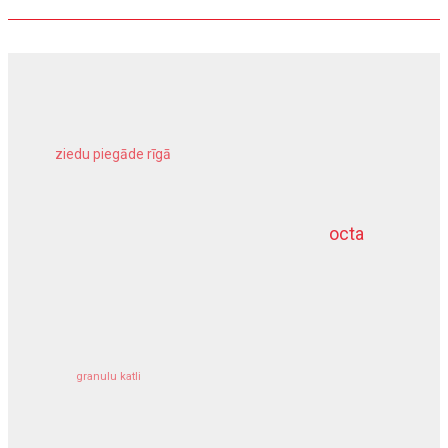
ziedu piegāde rīgā
meliorācijas darbi
octa
dziļurbums
kravu apdrošināšana
granulu katli
siltumsūknis