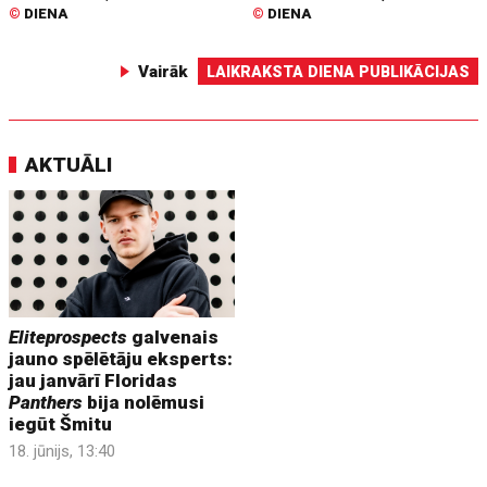
©
DIENA
©
DIENA
Vairāk
LAIKRAKSTA DIENA PUBLIKĀCIJAS
AKTUĀLI
Eliteprospects
galvenais
jauno spēlētāju eksperts:
jau janvārī Floridas
Panthers
bija nolēmusi
iegūt Šmitu
18. jūnijs, 13:40