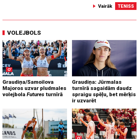
Vairāk
TENISS
VOLEJBOLS
Graudiņa/Samoilova
Graudiņa: Jūrmalas
Majoros uzvar pludmales
turnīrā sagaidām daudz
volejbola
Futures
turnīrā
spraigu spēļu, bet mērķis
ir uzvarēt