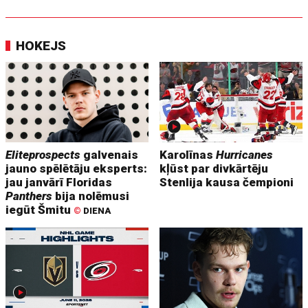
HOKEJS
Eliteprospects
galvenais
Karolīnas
Hurricanes
jauno spēlētāju eksperts:
kļūst par divkārtēju
jau janvārī Floridas
Stenlija kausa čempioni
Panthers
bija nolēmusi
iegūt Šmitu
©
DIENA