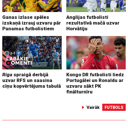
Ganas izlase spēles
Anglijas futbolisti
izskaņā izrauj uzvaru pār
rezultatīvā mačā uzvar
Panamas futbolistiem
Horvātiju
Riga
spraigā derbijā
Kongo DR futbolisti liedz
uzvar RFS un saasina
Portugālei un Ronaldu ar
cīņu kopvērtējuma tabulā
uzvaru sākt PK
finālturnīru
Vairāk
FUTBOLS