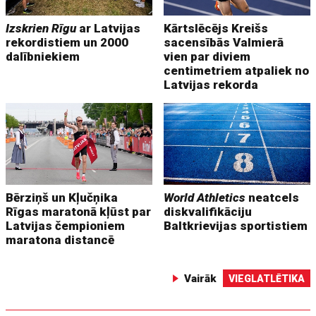
Izskrien Rīgu
ar Latvijas
Kārtslēcējs Kreišs
rekordistiem un 2000
sacensībās Valmierā
dalībniekiem
vien par diviem
centimetriem atpaliek no
Latvijas rekorda
Bērziņš un Kļučņika
World Athletics
neatcels
Rīgas maratonā kļūst par
diskvalifikāciju
Latvijas čempioniem
Baltkrievijas sportistiem
maratona distancē
Vairāk
VIEGLATLĒTIKA