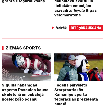
grants riteņbraukšanā
dalībnieku skaitu un
lieliskām emocijām
aizvadīts
Toyota
Rīgas
velomaratons
Vairāk
RITEŅBRAUKŠANA
ZIEMAS SPORTS
Sigulda nākamgad
Fogelis pārvēlēts
uzņems Pasaules kausa
Starptautiskās
skeletonā un bobslejā
Kamaniņu sporta
noslēdzošo posmu
federācijas prezidenta
amatā