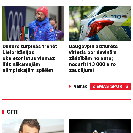
Dukurs turpinās trenēt
Daugavpilī aizturēts
Lielbritānijas
vīrietis par deviņām
skeletonistus vismaz
zādzībām no auto;
līdz nākamajām
nodarīti 13 000 eiro
olimpiskajām spēlēm
zaudējumi
Vairāk
ZIEMAS SPORTS
CITI