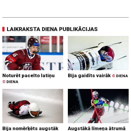
LAIKRAKSTA DIENA PUBLIKĀCIJAS
Noturēt pacelto latiņu
Bija gaidīts vairāk
©
DIENA
©
DIENA
Bija nomērķēts augstāk
Augstākā līmeņa ātrumā