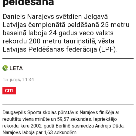
peldēšanā
Daniels Narajevs svētdien Jelgavā
Latvijas čempionātā peldēšanā 25 metru
baseinā laboja 24 gadus veco valsts
rekordu 200 metru tauriņstilā, vēsta
Latvijas Peldēšanas federācija (LPF).
15. jūnijs, 11:34
CITI
Daugavpils Sporta skolas pārstāvis Narajevs finišēja ar
rezultātu viena minūte un 59,57 sekundes. Iepriekšējo
rekordu, kuru 2002. gadā Berlīnē sasniedza Andrejs Dūda,
Narajevs laboja par 1,63 sekundēm.