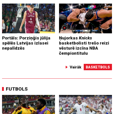
Portāls: Porziņģis jūlija
Ņujorkas
Knicks
spēlēs Latvijas izlasei
basketbolisti trešo reizi
nepalīdzēs
vēsturē izcīna NBA
čempiontitulu
Vairāk
BASKETBOLS
FUTBOLS